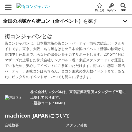
検索
気になる
ログイン
全国の地域から街コン（全イベント）を探す
街コンジャパンとは
街コンジャパンは、日本最大級の街コン・パーティー情報の総合ポータルサ
イトです。東京、大阪、名古屋をはじめ日本全国のイベント情報の検索から
参加申し込みまで、あなたの出会いを全力でサポートします。2015年4月に
マザーズに上場した株式会社リンクバル（現：東証スタンダード）が運営し
ているため、安心してイベントにご参加いただけます。街コン、恋活・婚活
パーティー、趣味コンはもちろん、合コン形式の少人数イベントまで、あな
たにピッタリのイベントが、いつでも簡単に探せます。
株式会社リンクバルは、東京証券取引所スタンダード市場に
上場しております。
（証券コード：6046）
machicon JAPANについて
会社概要
スタッフ募集