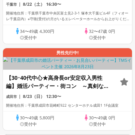
8/22（土）
16:30〜
千葉市
開催地住所：千葉県千葉市中央区富士見2-3-1 塚本大千葉ビル4F（フィオー
レ千葉店内）※守衛(受付)の方がいるエレベーターホールからお上がりくだ
さい。
34〜49歳
4,300円
32〜47歳
0円
◎受付中
◎受付中
男性先行中!
【30･40代中心★高身長or安定収入男性
編】婚活パーティー・街コン ～真剣な出
会い～
8/23（日）
12:30〜
成田市
開催地住所：千葉県成田市花崎町922 センターホテル成田1 1F会議室
30〜49歳
5,800円
30〜49歳
0円
◎受付中
◎受付中