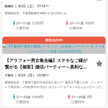
8/22（土）
17:15〜
船橋市
開催地住所：千葉県船橋市本町6-4-28 竹内ビル
28〜51歳
3,500円
28〜51歳
500円
◎受付中
◎受付中
男性先行中!
【アラフォー男女集合編】ステキなご縁が
繋がる【個室】婚活パーティー～真剣な出
会い～
8/23（日）
12:30〜
千葉市
開催地住所：千葉県千葉市中央区富士見2-3-1 塚本大千葉ビル4F（フィオー
レ千葉店内）※守衛(受付)の方がいるエレベーターホールからお上がりくだ
さい。
35〜48歳
3,900円
35〜48歳
0円
◎受付中
◎受付中