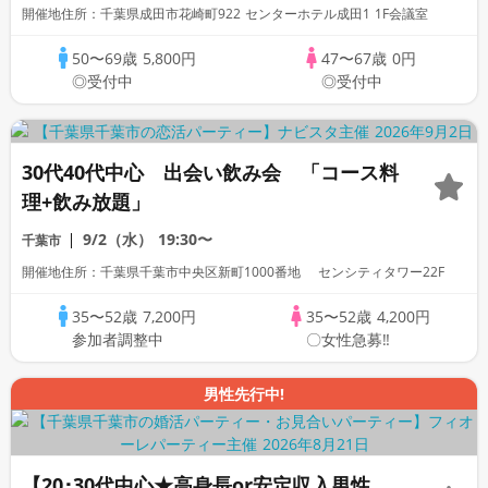
開催地住所：千葉県成田市花崎町922 センターホテル成田1 1F会議室
50〜69歳
5,800円
47〜67歳
0円
◎受付中
◎受付中
30代40代中心 出会い飲み会 「コース料
理+飲み放題」
9/2（水）
19:30〜
千葉市
開催地住所：千葉県千葉市中央区新町1000番地 センシティタワー22F
35〜52歳
7,200円
35〜52歳
4,200円
参加者調整中
〇女性急募‼
男性先行中!
【20･30代中心★高身長or安定収入男性