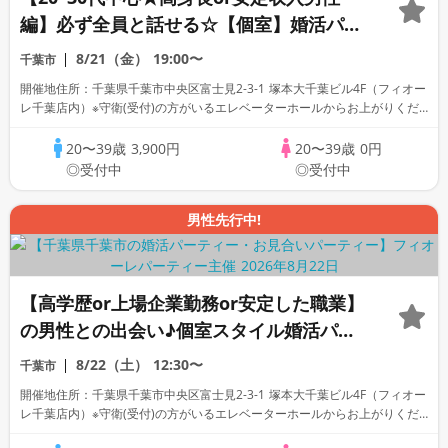
編】必ず全員と話せる☆【個室】婚活パー
ティー～真剣な出会い～
8/21（金）
19:00〜
千葉市
開催地住所：千葉県千葉市中央区富士見2-3-1 塚本大千葉ビル4F（フィオー
レ千葉店内）※守衛(受付)の方がいるエレベーターホールからお上がりくだ
さい。
20〜39歳
3,900円
20〜39歳
0円
◎受付中
◎受付中
男性先行中!
【高学歴or上場企業勤務or安定した職業】
の男性との出会い♪個室スタイル婚活パー
ティー～真剣な出会い～
8/22（土）
12:30〜
千葉市
開催地住所：千葉県千葉市中央区富士見2-3-1 塚本大千葉ビル4F（フィオー
レ千葉店内）※守衛(受付)の方がいるエレベーターホールからお上がりくだ
さい。