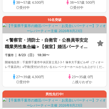
38〜57歳
4,500円
38〜57歳
500円
◎受付中
◎受付中
10名突破
＜警察官・消防士・自衛官・公務員等安定
職業男性集合編＞【個室】婚活パーティー
～真剣な出会い～
8/23（日）
18:30〜
千葉市
開催地住所：千葉県千葉市中央区富士見2-3-1 塚本大千葉ビル4F（フィオー
レ千葉店内）※守衛(受付)の方がいるエレベーターホールからお上がりくだ
さい。
27〜39歳
4,300円
23〜35歳
0円
◎受付中
△残りわずか
男性先行中!