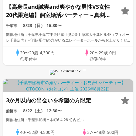
【高身長and誠実and爽やかな男性VS女性
20代限定編】個室婚活パーティー～真剣な
出会い～
8/23（日）
16:30〜
千葉市
開催地住所：千葉県千葉市中央区富士見2-3-1 塚本大千葉ビル4F（フィオー
レ千葉店内）※守衛(受付)の方がいるエレベーターホールからお上がりくだ
さい。
20〜29歳
4,300円
20〜29歳
0円
◎受付中
◎受付中
3か月以内の出会いを希望の方限定
8/22（土）
12:30〜
船橋市
開催地住所：千葉県船橋市本町6-4-28 竹内ビル
40〜52歳
4,500円
37〜48歳
500円