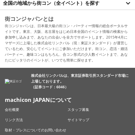
全国の地域から街コン（全イベント）を探す
街コンジャパンとは
街コンジャパンは、日本最大級の街コン・パーティー情報の総合ポータルサ
イトです。東京、大阪、名古屋をはじめ日本全国のイベント情報の検索から
参加申し込みまで、あなたの出会いを全力でサポートします。2015年4月に
マザーズに上場した株式会社リンクバル（現：東証スタンダード）が運営し
ているため、安心してイベントにご参加いただけます。街コン、恋活・婚活
パーティー、趣味コンはもちろん、合コン形式の少人数イベントまで、あな
たにピッタリのイベントが、いつでも簡単に探せます。
株式会社リンクバルは、東京証券取引所スタンダード市場に
上場しております。
（証券コード：6046）
machicon JAPANについて
会社概要
スタッフ募集
リンク方法
サイトマップ
取材・プレスについてのお問い合わせ