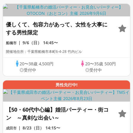
優しくて、包容力があって、女性を大事に
する男性限定
9/6（日）
14:45〜
船橋市
開催地住所：千葉県船橋市本町6-4-28 竹内ビル
20〜38歳
4,500円
20〜35歳
500円
◎受付中
◎受付中
男性先行中!
【50・60代中心編】婚活パーティー・街コ
ン ～真剣な出会い～
8/23（日）
14:15〜
成田市