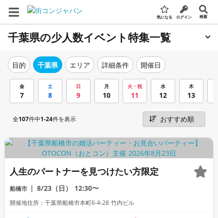
検索
気になる
ログイン
千葉県の少人数イベント特集一覧
エリア
詳細条件
開催日
目的
千葉県
金
土
日
月
火・祝
水
木
7
8
9
10
11
12
13
全
107
件中
1-24
件を表示
人生のパートナーを見つけたい方限定
8/23（日）
12:30〜
船橋市
開催地住所：千葉県船橋市本町6-4-28 竹内ビル