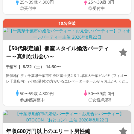
25〜39歳
4,300円
25〜39歳
0円
◎受付中
◎受付中
10名突破
【50代限定編】個室スタイル婚活パーティ
ー～真剣な出会い～
8/22（土）
14:30〜
千葉市
開催地住所：千葉県千葉市中央区富士見2-3-1 塚本大千葉ビル4F（フィオー
レ千葉店内）※守衛(受付)の方がいるエレベーターホールからお上がりくだ
さい。
50〜59歳
4,300円
50〜59歳
0円
参加者調整中
〇女性急募‼
年収600万円以上のエリート男性編