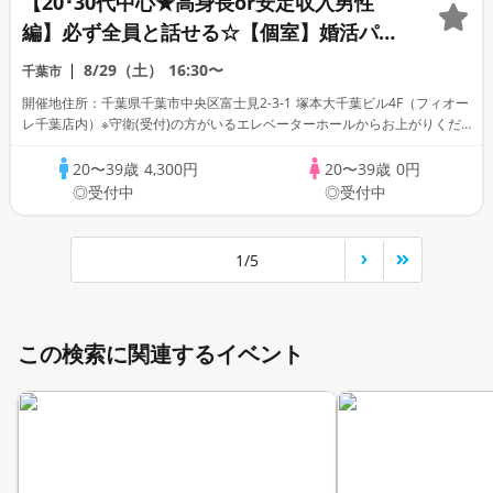
【20･30代中心★高身長or安定収入男性
編】必ず全員と話せる☆【個室】婚活パー
ティー～真剣な出会い～
8/29（土）
16:30〜
千葉市
開催地住所：千葉県千葉市中央区富士見2-3-1 塚本大千葉ビル4F（フィオー
レ千葉店内）※守衛(受付)の方がいるエレベーターホールからお上がりくだ
さい。
20〜39歳
4,300円
20〜39歳
0円
◎受付中
◎受付中
1/5
この検索に関連するイベント