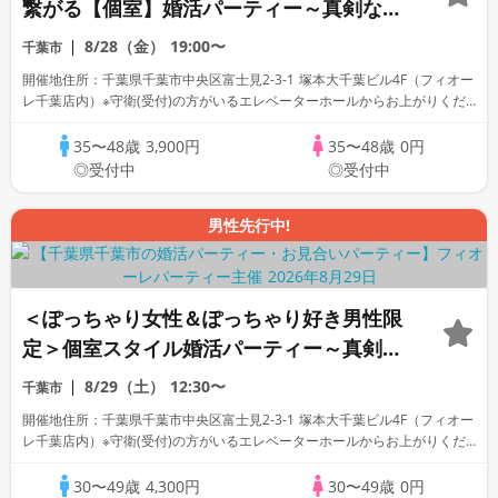
繋がる【個室】婚活パーティー～真剣な出
会い～
8/28（金）
19:00〜
千葉市
開催地住所：千葉県千葉市中央区富士見2-3-1 塚本大千葉ビル4F（フィオー
レ千葉店内）※守衛(受付)の方がいるエレベーターホールからお上がりくだ
さい。
35〜48歳
3,900円
35〜48歳
0円
◎受付中
◎受付中
男性先行中!
＜ぽっちゃり女性＆ぽっちゃり好き男性限
定＞個室スタイル婚活パーティー～真剣な
出会い～
8/29（土）
12:30〜
千葉市
開催地住所：千葉県千葉市中央区富士見2-3-1 塚本大千葉ビル4F（フィオー
レ千葉店内）※守衛(受付)の方がいるエレベーターホールからお上がりくだ
さい。
30〜49歳
4,300円
30〜49歳
0円