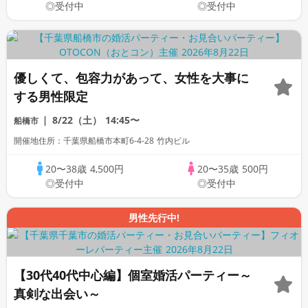
◎受付中
◎受付中
優しくて、包容力があって、女性を大事に
する男性限定
8/22（土）
14:45〜
船橋市
開催地住所：千葉県船橋市本町6-4-28 竹内ビル
20〜38歳
4,500円
20〜35歳
500円
◎受付中
◎受付中
男性先行中!
【30代40代中心編】個室婚活パーティー～
真剣な出会い～