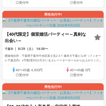
◎受付中
◎受付中
男性先行中!
【40代限定】個室婚活パーティー～真剣な
出会い～
8/29（土）
14:30〜
千葉市
開催地住所：千葉県千葉市中央区富士見2-3-1 塚本大千葉ビル4F（フィオー
レ千葉店内）※守衛(受付)の方がいるエレベーターホールからお上がりくだ
さい。
40〜49歳
4,300円
40〜49歳
0円
◎受付中
◎受付中
男性先行中!