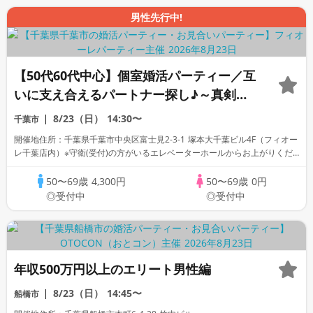
男性先行中!
【50代60代中心】個室婚活パーティー／互
いに支え合えるパートナー探し♪～真剣な
出会い～
8/23（日）
14:30〜
千葉市
開催地住所：千葉県千葉市中央区富士見2-3-1 塚本大千葉ビル4F（フィオー
レ千葉店内）※守衛(受付)の方がいるエレベーターホールからお上がりくだ
さい。
50〜69歳
4,300円
50〜69歳
0円
◎受付中
◎受付中
年収500万円以上のエリート男性編
8/23（日）
14:45〜
船橋市