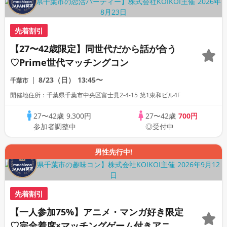
先着割引
【27〜42歳限定】同世代だから話が合う
♡Prime世代マッチングコン
8/23（日）
13:45〜
千葉市
開催地住所：千葉県千葉市中央区富士見2-4-15 第1東和ビル4F
27〜42歳
9,300円
27〜42歳
700円
参加者調整中
◎受付中
男性先行中!
先着割引
【一人参加75%】アニメ・マンガ好き限定
♡完全着席×マッチングゲーム付きアニメ