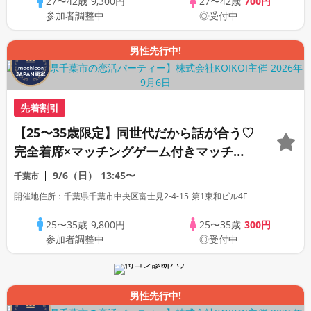
27〜42歳
9,300円
27〜42歳
700円
参加者調整中
◎受付中
男性先行中!
先着割引
【25〜35歳限定】同世代だから話が合う♡
完全着席×マッチングゲーム付きマッチン
グコン
9/6（日）
13:45〜
千葉市
開催地住所：千葉県千葉市中央区富士見2-4-15 第1東和ビル4F
25〜35歳
9,800円
25〜35歳
300円
参加者調整中
◎受付中
男性先行中!