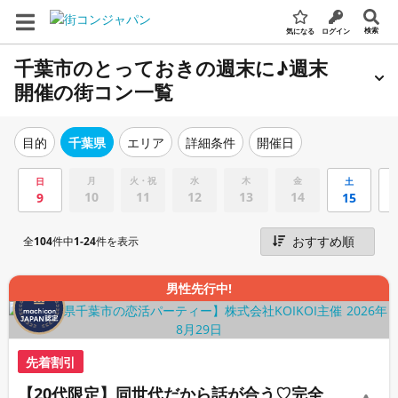
検索
気になる
ログイン
千葉市のとっておきの週末に♪週末
開催の街コン一覧
エリア
詳細条件
開催日
目的
千葉県
月
火・祝
水
木
金
日
土
10
11
12
13
14
9
15
全
104
件中
1-24
件を表示
男性先行中!
先着割引
【20代限定】同世代だから話が合う♡完全