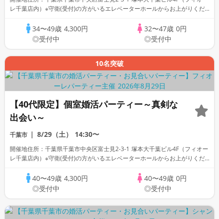
レ千葉店内）※守衛(受付)の方がいるエレベーターホールからお上がりくだ
さい。
34〜49歳
4,300円
32〜47歳
0円
◎受付中
◎受付中
10名突破
【40代限定】個室婚活パーティー～真剣な
出会い～
8/29（土）
14:30〜
千葉市
開催地住所：千葉県千葉市中央区富士見2-3-1 塚本大千葉ビル4F（フィオー
レ千葉店内）※守衛(受付)の方がいるエレベーターホールからお上がりくだ
さい。
40〜49歳
4,300円
40〜49歳
0円
◎受付中
◎受付中