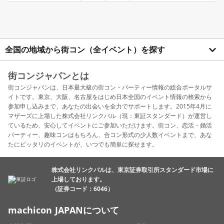
全国の地域から街コン（全イベント）を探す
街コンジャパンとは
街コンジャパンは、日本最大級の街コン・パーティー情報の総合ポータルサ
イトです。東京、大阪、名古屋をはじめ日本全国のイベント情報の検索から
参加申し込みまで、あなたの出会いを全力でサポートします。2015年4月に
マザーズに上場した株式会社リンクバル（現：東証スタンダード）が運営し
ているため、安心してイベントにご参加いただけます。街コン、恋活・婚活
パーティー、趣味コンはもちろん、合コン形式の少人数イベントまで、あな
たにピッタリのイベントが、いつでも簡単に探せます。
株式会社リンクバルは、東京証券取引所スタンダード市場に
上場しております。
（証券コード：6046）
machicon JAPANについて