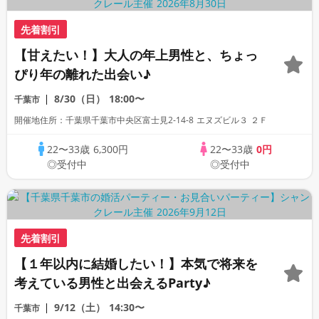
先着割引
【甘えたい！】大人の年上男性と、ちょっ
ぴり年の離れた出会い♪
8/30（日）
18:00〜
千葉市
開催地住所：千葉県千葉市中央区富士見2-14-8 エヌズビル３ ２Ｆ
22〜33歳
6,300円
22〜33歳
0円
◎受付中
◎受付中
先着割引
【１年以内に結婚したい！】本気で将来を
考えている男性と出会えるParty♪
9/12（土）
14:30〜
千葉市