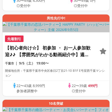
30〜49歳
4,300円
30〜49歳
0円
◎受付中
◎受付中
男性先行中!
先着割引
【初心者向け☆】 初参加 ・ お一人参加歓
迎♪♪ 【雰囲気がわかる動画紹介中】週末
プレミアム街コン
9/5（土）
19:00〜
千葉市
開催地住所：千葉県千葉市中央区春日2丁目21-10 B1F E号室西千葉マンシ
ョン
22〜43歳
8,999円
22〜39歳
499円
参加者調整中
◎受付中
10名突破