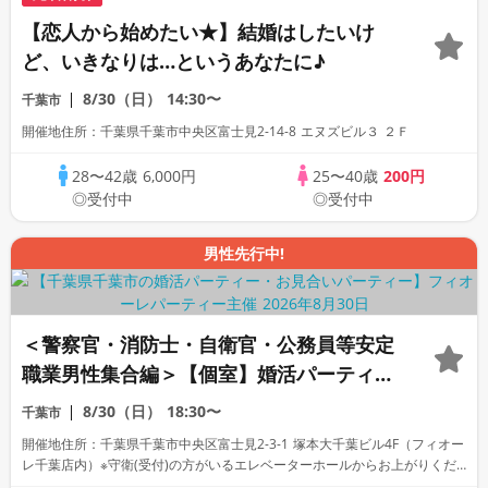
【恋人から始めたい★】結婚はしたいけ
ど、いきなりは…というあなたに♪
8/30（日）
14:30〜
千葉市
開催地住所：千葉県千葉市中央区富士見2-14-8 エヌズビル３ ２Ｆ
28〜42歳
6,000円
25〜40歳
200円
◎受付中
◎受付中
男性先行中!
＜警察官・消防士・自衛官・公務員等安定
職業男性集合編＞【個室】婚活パーティー
～真剣な出会い～
8/30（日）
18:30〜
千葉市
開催地住所：千葉県千葉市中央区富士見2-3-1 塚本大千葉ビル4F（フィオー
レ千葉店内）※守衛(受付)の方がいるエレベーターホールからお上がりくだ
さい。