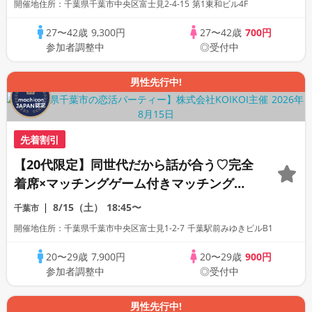
開催地住所：千葉県千葉市中央区富士見2-4-15 第1東和ビル4F
27〜42歳
9,300円
27〜42歳
700円
参加者調整中
◎受付中
男性先行中!
先着割引
【20代限定】同世代だから話が合う♡完全
着席×マッチングゲーム付きマッチングコ
ン
8/15（土）
18:45〜
千葉市
開催地住所：千葉県千葉市中央区富士見1-2-7 千葉駅前みゆきビルB1
20〜29歳
7,900円
20〜29歳
900円
参加者調整中
◎受付中
男性先行中!