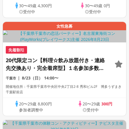
30〜49歳
4,300円
30〜49歳
0円
◎受付中
◎受付中
女性急募
先着割引
20代限定コン【料理☆飲み放題付き・連絡
先交換あり・完全着席型】１名参加多数・
初参加も大歓迎☆
8/23（日）
14:00〜
千葉市
開催地住所：千葉県千葉市中央区中央2丁目2-8 秀和ビル2F 博多うずまき
千葉駅前店
20〜29歳
8,800円
20〜29歳
300円
参加者調整中
◎受付中