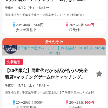
コン
9/12（土）
13:45〜
千葉市
開催地住所：千葉県千葉市中央区富士見2-4-15 第1東和ビル4F
20〜40歳
9,900円
20〜40歳
500円
参加者調整中
◎受付中
男性先行中!
先着割引
【20代限定】同世代だから話が合う♡完全
着席×マッチングゲーム付きマッチングコ
ン
9/12（土）
18:45〜
千葉市
開催地住所：千葉県千葉市中央区富士見1-2-7 千葉駅前みゆきビルB1
20〜29歳
7,900円
20〜29歳
900円
参加者調整中
◎受付中