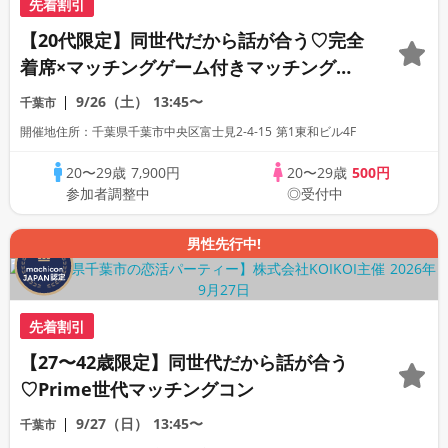
先着割引
【20代限定】同世代だから話が合う♡完全
着席×マッチングゲーム付きマッチングコ
ン
9/26（土）
13:45〜
千葉市
開催地住所：千葉県千葉市中央区富士見2-4-15 第1東和ビル4F
20〜29歳
7,900円
20〜29歳
500円
参加者調整中
◎受付中
男性先行中!
先着割引
【27〜42歳限定】同世代だから話が合う
♡Prime世代マッチングコン
9/27（日）
13:45〜
千葉市