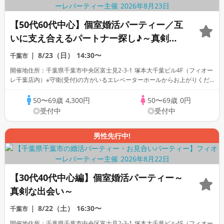
【50代60代中心】個室婚活パーティー／互
いに支え合えるパートナー探し♪～真剣な
出会い～
8/23（日）
14:30〜
千葉市
開催地住所：千葉県千葉市中央区富士見2-3-1 塚本大千葉ビル4F（フィオー
レ千葉店内）※守衛(受付)の方がいるエレベーターホールからお上がりくだ
さい。
50〜69歳
4,300円
50〜69歳
0円
◎受付中
◎受付中
男性先行中!
【30代40代中心編】個室婚活パーティー～
真剣な出会い～
8/22（土）
16:30〜
千葉市
開催地住所：千葉県千葉市中央区富士見2-3-1 塚本大千葉ビル4F（フィオー