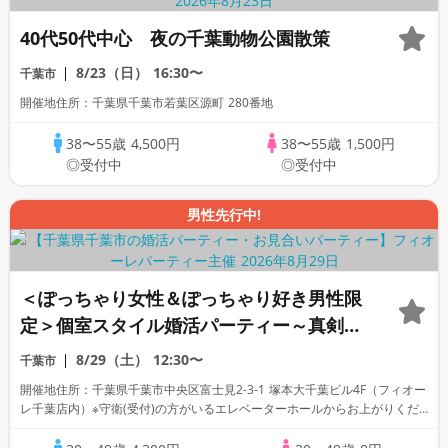
40代50代中心 夜の千葉動物公園散策
8/23（日）
16:30〜
千葉市
開催地住所：千葉県千葉市若葉区源町 280番地
38〜55歳
4,500円
38〜55歳
1,500円
◎受付中
◎受付中
男性先行中!
＜ぽっちゃり女性＆ぽっちゃり好き男性限
定＞個室スタイル婚活パーティー～真剣な
出会い～
8/29（土）
12:30〜
千葉市
開催地住所：千葉県千葉市中央区富士見2-3-1 塚本大千葉ビル4F（フィオー
レ千葉店内）※守衛(受付)の方がいるエレベーターホールからお上がりくだ
さい。