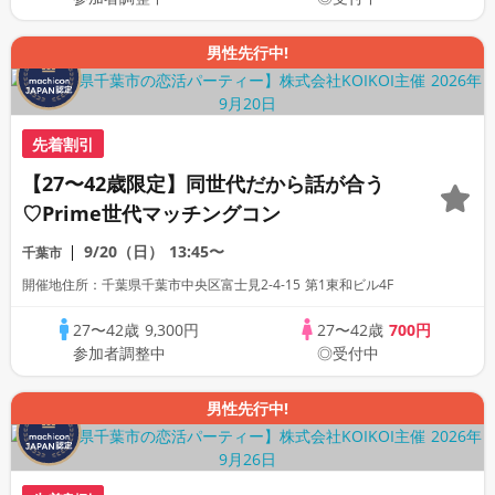
男性先行中!
先着割引
【27〜42歳限定】同世代だから話が合う
♡Prime世代マッチングコン
9/20（日）
13:45〜
千葉市
開催地住所：千葉県千葉市中央区富士見2-4-15 第1東和ビル4F
27〜42歳
9,300円
27〜42歳
700円
参加者調整中
◎受付中
男性先行中!