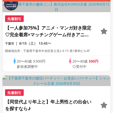
先着割引
【一人参加75%】アニメ・マンガ好き限定
♡完全着席×マッチングゲーム付きアニメ
コン
8/15（土）
13:45〜
千葉市
開催地住所：千葉県千葉市中央区富士見2-4-15 第1東和ビル4F
20〜40歳
9,900円
20〜40歳
500円
参加者調整中
◎受付中
先着割引
【同世代より年上と】年上男性との出会い
を探すなら♪