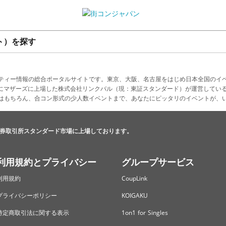
ト）を探す
ティー情報の総合ポータルサイトです。東京、大阪、名古屋をはじめ日本全国のイ
4月にマザーズに上場した株式会社リンクバル（現：東証スタンダード）が運営してい
はもちろん、合コン形式の少人数イベントまで、あなたにピッタリのイベントが、
券取引所スタンダード市場に上場しております。
利用規約とプライバシー
グループサービス
利用規約
CoupLink
プライバシーポリシー
KOIGAKU
特定商取引法に関する表示
1on1 for Singles