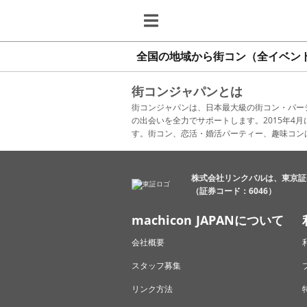
全国の地域から街コン（全イベン
街コンジャパンとは
街コンジャパンは、日本最大級の街コン・パー
の出会いを全力でサポートします。2015年
す。街コン、恋活・婚活パーティー、趣味コン
株式会社リンクバルは、東京証
（証券コード：6046）
machicon JAPANについて
会社概要
スタッフ募集
リンク方法