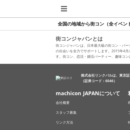
全国の地域から街コン（全イベン
街コンジャパンとは
街コンジャパンは、日本最大級の街コン・パー
の出会いを全力でサポートします。2015年
す。街コン、恋活・婚活パーティー、趣味コン
株式会社リンクバルは、東京証
（証券コード：6046）
machicon JAPANについて
会社概要
スタッフ募集
リンク方法