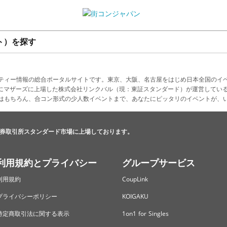
ト）を探す
ティー情報の総合ポータルサイトです。東京、大阪、名古屋をはじめ日本全国のイ
4月にマザーズに上場した株式会社リンクバル（現：東証スタンダード）が運営してい
はもちろん、合コン形式の少人数イベントまで、あなたにピッタリのイベントが、
券取引所スタンダード市場に上場しております。
利用規約とプライバシー
グループサービス
利用規約
CoupLink
プライバシーポリシー
KOIGAKU
特定商取引法に関する表示
1on1 for Singles