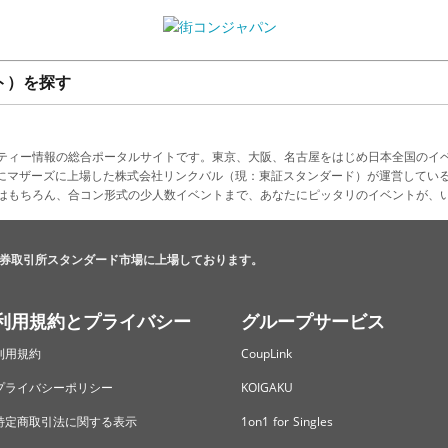
ト）を探す
ティー情報の総合ポータルサイトです。東京、大阪、名古屋をはじめ日本全国のイ
4月にマザーズに上場した株式会社リンクバル（現：東証スタンダード）が運営してい
はもちろん、合コン形式の少人数イベントまで、あなたにピッタリのイベントが、
券取引所スタンダード市場に上場しております。
利用規約とプライバシー
グループサービス
利用規約
CoupLink
プライバシーポリシー
KOIGAKU
特定商取引法に関する表示
1on1 for Singles