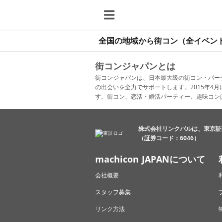
全国の地域から街コン（全イベン
街コンジャパンとは
街コンジャパンは、日本最大級の街コン・パー
の出会いを全力でサポートします。2015年
す。街コン、恋活・婚活パーティー、趣味コン
株式会社リンクバルは、東京証
（証券コード：6046）
machicon JAPANについて
会社概要
スタッフ募集
リンク方法