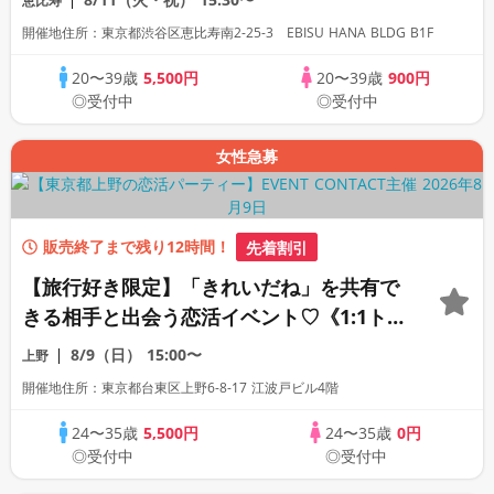
恵比寿
開催地住所：東京都渋谷区恵比寿南2-25-3 EBISU HANA BLDG B1F
20〜39歳
5,500円
20〜39歳
900円
◎受付中
◎受付中
女性急募
販売終了まで残り12時間！
先着割引
【旅行好き限定】「きれいだね」を共有で
きる相手と出会う恋活イベント♡《1:1ト
ーク》《連絡先自由交換》
8/9（日）
15:00〜
上野
開催地住所：東京都台東区上野6-8-17 江波戸ビル4階
24〜35歳
5,500円
24〜35歳
0円
◎受付中
◎受付中