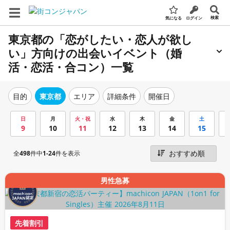
検索
気になる
ログイン
東京都の「恋がしたい・恋人が欲し
い」方向けの出会いイベント（婚
活・恋活・合コン）一覧
エリア
詳細条件
開催日
目的
東京都
日
月
火・祝
水
木
金
土
9
10
11
12
13
14
15
全
498
件中
1-24
件を表示
男性急募
先着割引