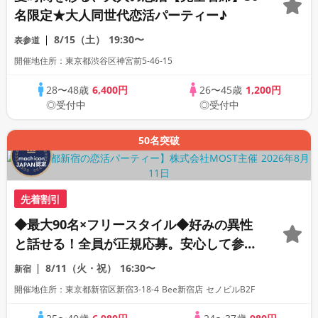
名限定★大人同世代恋活パーティー♪
8/15（土）
19:30〜
表参道
開催地住所：東京都渋谷区神宮前5-46-15
28〜48歳
6,400円
26〜45歳
1,200円
◎受付中
◎受付中
50名突破
先着割引
◆最大90名×フリースタイル◆好みの異性
と話せる！全員が正規応募。安心して参加
できる真剣恋活パーティ
8/11（火・祝）
16:30〜
新宿
開催地住所：東京都新宿区新宿3-18-4 Bee新宿店 セノビルB2F