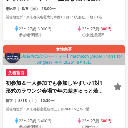
用会場》《全席半個室》《飲み放題付き》
8/9（日）
13:00〜
恵比寿
《machicon JAPAN主催》
開催地住所：東京都渋谷区恵比寿西1丁目9?3入船ビル 地下1階
23〜27歳
6,900円
23〜27歳
300円
参加者調整中
〇女性急募‼
女性急募
先着割引
初参加＆一人参加でも参加しやすい♪1対1
形式のラウンジ会場で年の差ぎゅっと若め
の同世代恋活パーティー♪《上質な1対1相
8/15（土）
10:30〜
新宿
席専用会場》《全席半個室》《飲み放題付
開催地住所：東京都新宿区新宿三丁目20-6 FSビル 7階
き》《machicon JAPAN主催》
23〜27歳
6,400円
23〜27歳
500円
参加者調整中
◎受付中