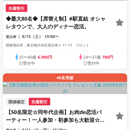
先着割引
◆最大80名◆【席替え制】#駅直結 オシャ
レタウンで、大人のディナー恋活。
8/15（土）
19:00〜
恵比寿
開催地住所：東京都渋谷区恵比寿１-11-13 プロント
25〜40歳
6,980円
24〜37歳
780円
◎受付中
◎受付中
40名突破
開催確定
先着割引
【50名限定☆同年代企画】お肉de恋活パ
ーティー！一人参加・初参加も大歓迎☆高
級ダイニングバー貸切！
8/11（火・祝）
15:30〜