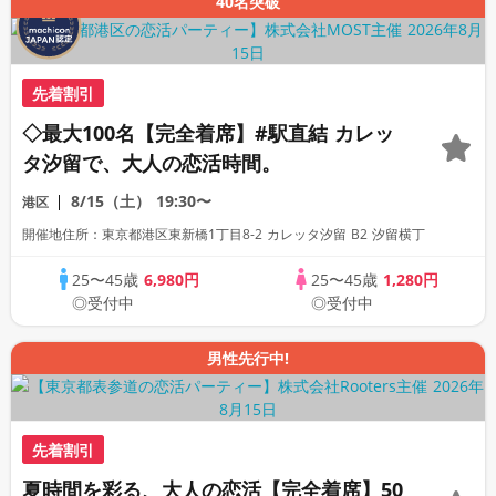
40名突破
先着割引
◇最大100名【完全着席】#駅直結 カレッ
タ汐留で、大人の恋活時間。
8/15（土）
19:30〜
港区
開催地住所：東京都港区東新橋1丁目8-2 カレッタ汐留 B2 汐留横丁
25〜45歳
6,980円
25〜45歳
1,280円
◎受付中
◎受付中
男性先行中!
先着割引
夏時間を彩る、大人の恋活【完全着席】50