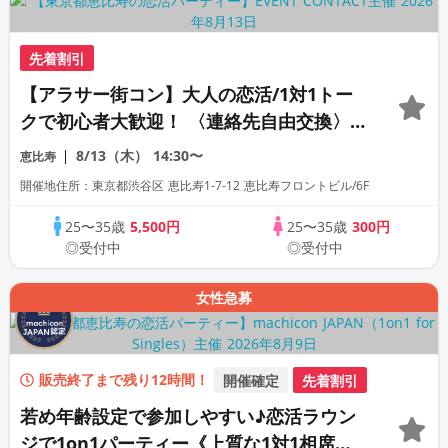
先着割引
【アラサー街コン】大人の恋活/1対1トー
クで初心者大歓迎！ 〈連絡先自由交換〉
〈18名限定〉
8/13（木）
14:30〜
恵比寿
開催地住所：東京都渋谷区 恵比寿1-7-12 恵比寿フロントビル/6F
25〜35歳
5,500円
25〜35歳
300円
◎受付中
◎受付中
女性急募
販売終了まで残り12時間！
開催確定
先着割引
若め年齢設定で参加しやすい♪恋活ラウン
ジで1on1パーティー《上質な1対1相席専