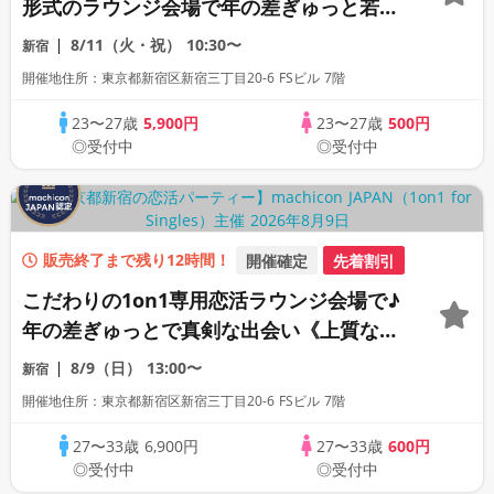
形式のラウンジ会場で年の差ぎゅっと若め
の同世代恋活パーティー♪《上質な1対1相
8/11（火・祝）
10:30〜
新宿
席専用会場》《全席半個室》《飲み放題付
開催地住所：東京都新宿区新宿三丁目20-6 FSビル 7階
き》《machicon JAPAN主催》
23〜27歳
5,900円
23〜27歳
500円
◎受付中
◎受付中
販売終了まで残り12時間！
開催確定
先着割引
こだわりの1on1専用恋活ラウンジ会場で♪
年の差ぎゅっとで真剣な出会い《上質な1
対1相席専用会場》《全席半個室》《ドリ
8/9（日）
13:00〜
新宿
ンク飲み放題付き》《machicon JAPAN
開催地住所：東京都新宿区新宿三丁目20-6 FSビル 7階
主催》年少し大人の同世代パーティー
27〜33歳
6,900円
27〜33歳
600円
◎受付中
◎受付中