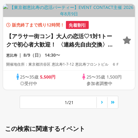
販売終了まで残り12時間！
先着割引
【アラサー街コン】大人の恋活♡1対1トー
クで初心者大歓迎！ 〈連絡先自由交換〉
〈18名限定〉
8/9（日）
14:30〜
恵比寿
開催地住所：東京都渋谷区 恵比寿1-7-12 恵比寿フロントビル ６Ｆ
25〜35歳
5,500円
25〜35歳
1,500円
◎受付中
参加者調整中
1/21
この検索に関連するイベント