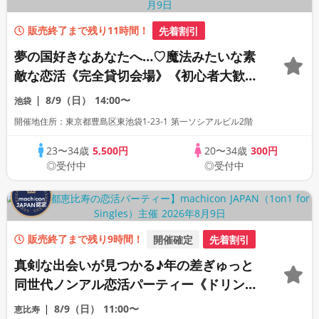
販売終了まで残り11時間！
先着割引
夢の国好きなあなたへ…♡魔法みたいな素
敵な恋活《完全貸切会場》《初心者大歓
迎》
8/9（日）
14:00〜
池袋
開催地住所：東京都豊島区東池袋1-23-1 第一ソシアルビル2階
23〜34歳
5,500円
20〜34歳
300円
◎受付中
◎受付中
販売終了まで残り9時間！
開催確定
先着割引
真剣な出会いが見つかる♪年の差ぎゅっと
同世代ノンアル恋活パーティー《ドリンク
付き》《26名限定》《machicon JAPAN
8/9（日）
11:00〜
恵比寿