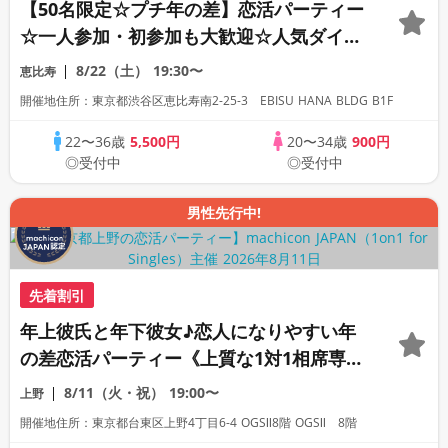
【50名限定☆プチ年の差】恋活パーティー
☆一人参加・初参加も大歓迎☆人気ダイニ
ングバー貸切！飲み放題＆料理付き！
8/22（土）
19:30〜
恵比寿
開催地住所：東京都渋谷区恵比寿南2-25-3 EBISU HANA BLDG B1F
22〜36歳
5,500円
20〜34歳
900円
◎受付中
◎受付中
男性先行中!
先着割引
年上彼氏と年下彼女♪恋人になりやすい年
の差恋活パーティー《上質な1対1相席専用
会場》《全席半個室》《飲み放題付き》
8/11（火・祝）
19:00〜
上野
《machicon JAPAN主催》
開催地住所：東京都台東区上野4丁目6-4 OGSⅡ8階 OGSⅡ 8階