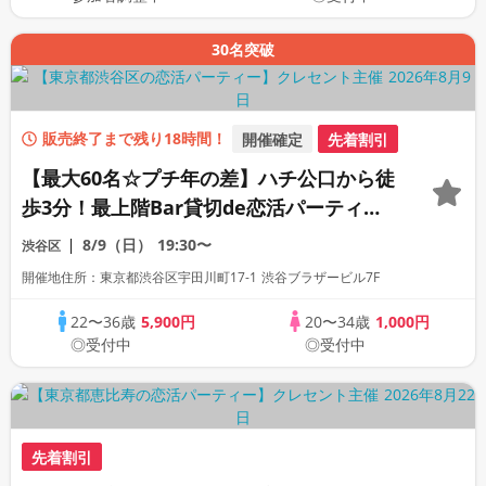
30名突破
販売終了まで残り18時間！
開催確定
先着割引
【最大60名☆プチ年の差】ハチ公口から徒
歩3分！最上階Bar貸切de恋活パーティー
☆一人参加・初参加も大歓迎☆駅近会場貸
8/9（日）
19:30〜
渋谷区
切！フリードリンク＆料理付き！
開催地住所：東京都渋谷区宇田川町17-1 渋谷ブラザービル7F
22〜36歳
5,900円
20〜34歳
1,000円
◎受付中
◎受付中
先着割引