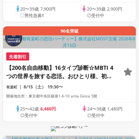
20〜39歳
7,900円
20〜39歳
2,900円
〇男性急募‼
◎受付中
90名突破
先着割引
【200名自由移動】16タイプ診断☆MBTI 4
つの世界を旅する恋活。おひとり様、初心
者様も安心のスタンディングパーティ
8/15（土）
19:30〜
有楽町
開催地住所：東京都中央区銀座1-6-10 artia Ginza 5階
25〜42歳
6,480円
24〜38歳
1,480円
◎受付中
◎受付中