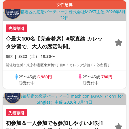
女性急募
先着割引
◇最大100名【完全着席】#駅直結 カレッ
タ汐留で、大人の恋活時間。
8/22（土）
19:30〜
港区
開催地住所：東京都港区東新橋1丁目8-2 カレッタ汐留 B2 汐留横丁
25〜45歳
6,980円
25〜45歳
780円
◎受付中
◎受付中
先着割引
初参加＆一人参加でも参加しやすい♪1対1