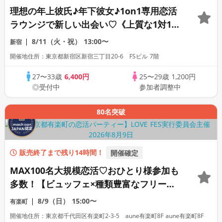
理想の年上彼氏♪年下彼女♪1on1専用恋活
ラウンジで新しい出会い♡《上質な1対1相
席専用会場》《全席半個室》《飲み放題付
8/11（火・祝）
13:00〜
新宿
き》《machicon JAPAN主催》
開催地住所：東京都新宿区新宿三丁目20-6 FSビル 7階
27〜33歳
6,400円
25〜29歳
1,200円
◎受付中
参加者調整中
80名突破
販売終了まで残り14時間！
開催確定
MAX100名大規模恋活♡おひとり様参加も
多数！【ビュッフェ×種類豊富なフリード
リンク♪】【大人の広々ダイニングバー貸
8/9（日）
15:00〜
有楽町
切】～LOVE FES TOKYO～
開催地住所：東京都千代田区有楽町2-3-5 aune有楽町8F aune有楽町8F