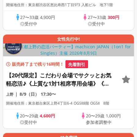
主催》《上質な1対1相席専用会場》《全席
開催地住所：東京都渋谷区恵比寿西1丁目9?3 入船ビル 地下1階
半個室》
27〜33歳
4,900円
27〜33歳
300円
◎受付中
◎受付中
女性先行中!
販売終了まで残り16時間！
先着割引
【20代限定】こだわり会場でサクッとお気
軽恋活♪《上質な1対1相席専用会場》《全
席半個室》《飲み放題付き》《machicon
8/9（日）
17:30〜
上野
JAPAN主催》
開催地住所：東京都台東区上野4丁目6-4 OGSⅡ8階 OGSⅡ 8階
20〜29歳
4,600円
20〜29歳
1,000円
◎受付中
参加者調整中