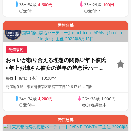
28〜34歳
4,600円
25〜29歳
100円
◎受付中
◎受付中
男性急募
先着割引
お互いが頼り合える理想の関係♡年下彼氏
×年上お姉さん彼女の逆年の差恋活パーテ
ィー《全席半個室の上質な1対1相席専用会
8/13（木）
19:30〜
新宿
場》《machicon JAPAN主催》《ドリン
開催地住所：東京都新宿区新宿三丁目20-6 FSビル 7階
ク飲み放題付き》
24〜34歳
4,200円
26〜38歳
1,000円
◎受付中
参加者調整中
男性急募