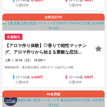
25〜40歳
6,980円
24〜37歳
980円
◎受付中
◎受付中
女性先行中!
先着割引
【アロマ作り体験】♡香りで相性マッチン
グ、アロマ作りから始まる素敵な恋活
♡【1:1交流特化型街コン】
8/16（日）
15:00〜
上野
開催地住所：東京都台東区上野6-8-17 江波戸ビル4階
23〜34歳
4,600円
20〜34歳
500円
◎受付中
◎受付中
40名突破