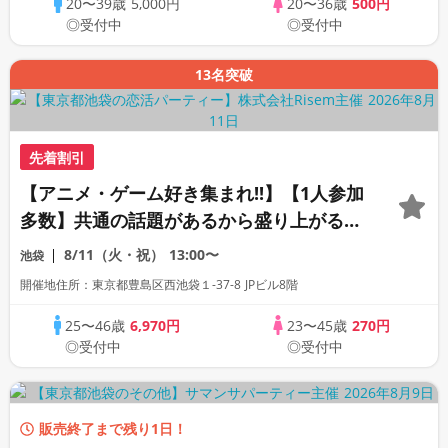
20〜39歳
5,000円
20〜36歳
500円
◎受付中
◎受付中
13名突破
先着割引
【アニメ・ゲーム好き集まれ!!】【1人参加
多数】共通の話題があるから盛り上がる│
全員の異性の方とお話ができます│連絡先
8/11（火・祝）
13:00〜
池袋
交換タイム有│飲み放題付♪
開催地住所：東京都豊島区西池袋１-37-8 JPビル8階
25〜46歳
6,970円
23〜45歳
270円
◎受付中
◎受付中
販売終了まで残り1日！