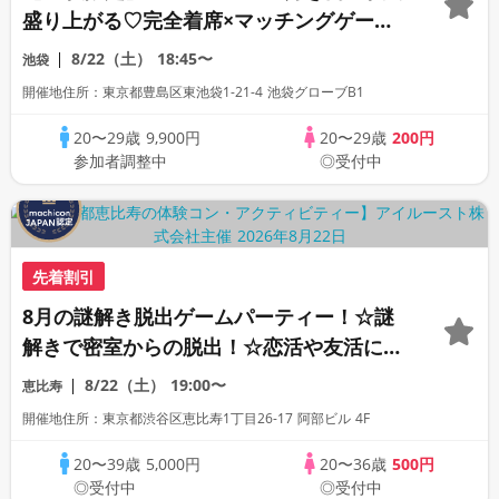
盛り上がる♡完全着席×マッチングゲーム
付きアニメコン
8/22（土）
18:45〜
池袋
開催地住所：東京都豊島区東池袋1-21-4 池袋グローブB1
20〜29歳
9,900円
20〜29歳
200円
参加者調整中
◎受付中
先着割引
8月の謎解き脱出ゲームパーティー！☆謎
解きで密室からの脱出！☆恋活や友活に！
楽しさ満点で驚異のリピート率♪男女比を
8/22（土）
19:00〜
恵比寿
揃えた飲み放題付きのパーティー☆
開催地住所：東京都渋谷区恵比寿1丁目26-17 阿部ビル 4F
20〜39歳
5,000円
20〜36歳
500円
◎受付中
◎受付中