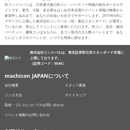
街コンジャパンは、日本最大級の街コン・パーティー情報の総合ポータルサ
イトです。東京、大阪、名古屋をはじめ日本全国のイベント情報の検索から
参加申し込みまで、あなたの出会いを全力でサポートします。2015年4月に
マザーズに上場した株式会社リンクバル（現：東証スタンダード）が運営し
ているため、安心してイベントにご参加いただけます。街コン、恋活・婚活
パーティー、趣味コンはもちろん、合コン形式の少人数イベントまで、あな
たにピッタリのイベントが、いつでも簡単に探せます。
株式会社リンクバルは、東京証券取引所スタンダード市場に
上場しております。
（証券コード：6046）
machicon JAPANについて
会社概要
スタッフ募集
リンク方法
サイトマップ
取材・プレスについてのお問い合わせ
イベント掲載のお問い合わせ