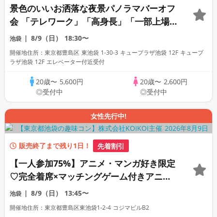
景色のいいお洒落な夜景パノラマバーオフ
会 「テレワーク」「高身長」「一部上場
企業大手企業」「公務員警察官自衛」「オ
8/9（日）
18:30〜
池袋
タク」「ぽっちゃり」「1名参加歓迎」
開催地住所：東京都豊島区 東池袋 1-30-3 キュープラザ池袋 12F キュープ
「看護師OL」
ラザ池袋 12F エレベーター付近受付
20歳〜
5,600円
20歳〜
2,600円
◎受付中
◎受付中
女性先行中!
販売終了まで残り1日！
先着割引
【一人参加75%】アニメ・マンガ好き限定
♡完全着席×マッチングゲーム付きアニメ
コン
8/9（日）
13:45〜
池袋
開催地住所：東京都豊島区東池袋1-2-4 コジマビルB2