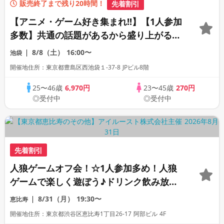
販売終了まで残り20時間！
先着割引
【アニメ・ゲーム好き集まれ!!】【1人参加
多数】共通の話題があるから盛り上がる│
全員の異性の方とお話ができます│連絡先
8/8（土）
16:00〜
池袋
交換タイム有│飲み放題付♪
開催地住所：東京都豊島区西池袋１-37-8 JPビル8階
25〜46歳
6,970円
23〜45歳
270円
◎受付中
◎受付中
先着割引
人狼ゲームオフ会！☆1人参加多め！人狼
ゲームで楽しく遊ぼう♪ドリンク飲み放題
付き☆
8/31（月）
19:30〜
恵比寿
開催地住所：東京都渋谷区恵比寿1丁目26-17 阿部ビル 4F