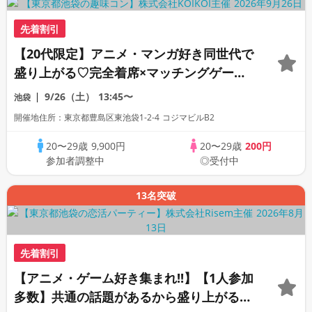
先着割引
【20代限定】アニメ・マンガ好き同世代で
盛り上がる♡完全着席×マッチングゲーム
付きアニメコン
9/26（土）
13:45〜
池袋
開催地住所：東京都豊島区東池袋1-2-4 コジマビルB2
20〜29歳
9,900円
20〜29歳
200円
参加者調整中
◎受付中
13名突破
先着割引
【アニメ・ゲーム好き集まれ!!】【1人参加
多数】共通の話題があるから盛り上がる│