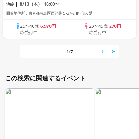
全員の異性の方とお話ができます│連絡先
8/13（木）
16:00〜
池袋
交換タイム有│飲み放題付♪
開催地住所：東京都豊島区西池袋１-37-8 JPビル8階
25〜46歳
6,970円
23〜45歳
270円
◎受付中
◎受付中
1/7
この検索に関連するイベント