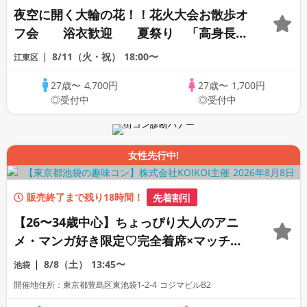
夜空に開く大輪の花！！花火大会お散歩オ
フ会 浴衣歓迎 夏祭り 「高身長」
「家庭的」「一部上場企業」「大手企業」
8/11（火・祝）
18:00〜
江東区
「公務員警察官」「オタク」「ぽっちゃ
27歳〜
4,700円
27歳〜
1,700円
り」「自衛」「1名参加歓迎」「看護師」
◎受付中
◎受付中
「OL」歓迎
女性先行中!
販売終了まで残り18時間！
先着割引
【26〜34歳中心】ちょっぴり大人のアニ
メ・マンガ好き限定♡完全着席×マッチン
グゲーム付きアニメコン
8/8（土）
13:45〜
池袋
開催地住所：東京都豊島区東池袋1-2-4 コジマビルB2