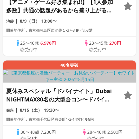
【アニメ・ゲーム好き集まれ!!】【1人参加
多数】共通の話題があるから盛り上がる│
全員の異性の方とお話ができます│連絡先
8/9（日）
13:00〜
池袋
交換タイム有│飲み放題付♪
開催地住所：東京都豊島区西池袋１-37-8 JPビル8階
25〜46歳
6,970円
23〜45歳
270円
◎受付中
◎受付中
40名突破
夏休みスペシャル「ドバイナイト」Dubai
NIGHTMAX80名の大型合コン〜ドバイの
恋ゲーム〜着席＆フリースタイル/連絡先
8/15（土）
19:30〜
銀座
交換自由/お食事＆フリードリンク
開催地住所：東京都千代田区有楽町1-2-14紫ビル8階
30〜48歳
7,200円
28〜46歳
2,500円
◎受付中
◎受付中