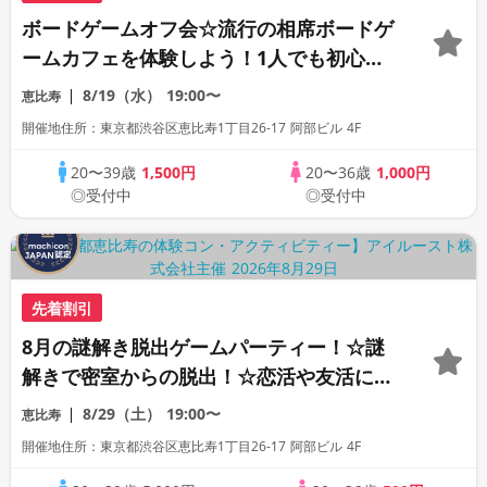
ボードゲームオフ会☆流行の相席ボードゲ
ームカフェを体験しよう！1人でも初心者
でも安心♪ドリンク飲み放題付き！
8/19（水）
19:00〜
恵比寿
開催地住所：東京都渋谷区恵比寿1丁目26-17 阿部ビル 4F
20〜39歳
1,500円
20〜36歳
1,000円
◎受付中
◎受付中
先着割引
8月の謎解き脱出ゲームパーティー！☆謎
解きで密室からの脱出！☆恋活や友活に！
楽しさ満点で驚異のリピート率♪男女比を
8/29（土）
19:00〜
恵比寿
揃えた飲み放題付きのパーティー☆
開催地住所：東京都渋谷区恵比寿1丁目26-17 阿部ビル 4F