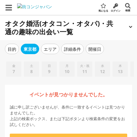
検索
気になる
ログイン
オタク婚活(オタコン・オタパ)・共
通の趣味の出会い一覧
エリア
詳細条件
開催日
目的
東京都
金
土
日
月
火・祝
水
木
7
8
9
10
11
12
13
イベントが見つかりませんでした。
誠に申し訳ございませんが、条件に一致するイベントは見つかり
ませんでした。
上記の検索ボックス、または下記ボタンより検索条件の変更をお
試しください。