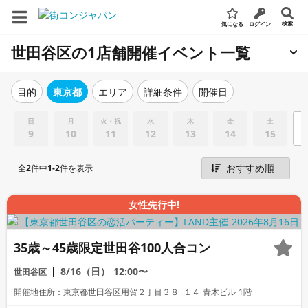
検索
気になる
ログイン
世田谷区の1店舗開催イベント一覧
エリア
詳細条件
開催日
目的
東京都
日
月
火・祝
水
木
金
土
9
10
11
12
13
14
15
全
2
件中
1-2
件を表示
女性先行中!
35歳～45歳限定世田谷100人合コン
8/16（日）
12:00〜
世田谷区
開催地住所：東京都世田谷区用賀２丁目３８−１４ 青木ビル 1階