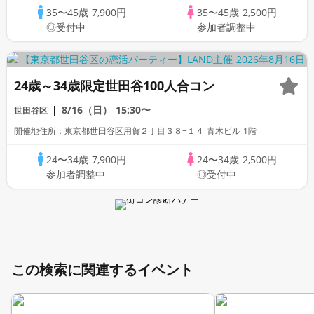
35〜45歳
7,900円
35〜45歳
2,500円
◎受付中
参加者調整中
24歳～34歳限定世田谷100人合コン
8/16（日）
15:30〜
世田谷区
開催地住所：東京都世田谷区用賀２丁目３８−１４ 青木ビル 1階
24〜34歳
7,900円
24〜34歳
2,500円
参加者調整中
◎受付中
この検索に関連するイベント