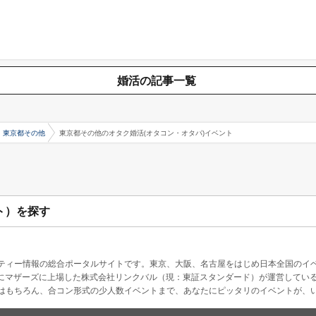
婚活の記事一覧
東京都その他
東京都その他のオタク婚活(オタコン・オタパ)イベント
ト）を探す
ティー情報の総合ポータルサイトです。東京、大阪、名古屋をはじめ日本全国のイ
4月にマザーズに上場した株式会社リンクバル（現：東証スタンダード）が運営してい
はもちろん、合コン形式の少人数イベントまで、あなたにピッタリのイベントが、