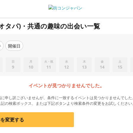
オタパ)・共通の趣味の出会い一覧
件
開催日
日
月
火・祝
水
木
金
土
9
10
11
12
13
14
15
イベントが見つかりませんでした。
誠に申し訳ございませんが、条件に一致するイベントは見つかりませんでした
上記の検索ボックス、または下記ボタンより検索条件の変更をお試しください
件を変更する