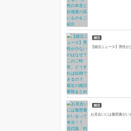
婚活
【婚活ニュース】男性が
婚活
お見合いには履歴書がい