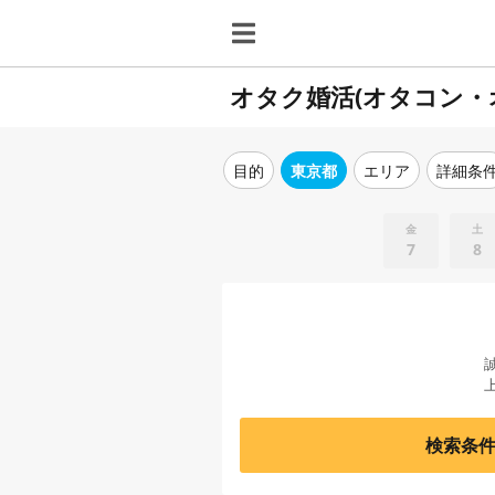
オタク婚活(オタコン・
目的
東京都
エリア
詳細条
金
土
7
8
検索条