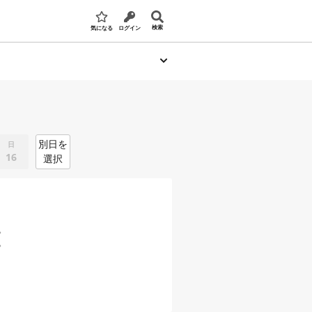
検索
気になる
ログイン
別日を
日
16
選択
。
。