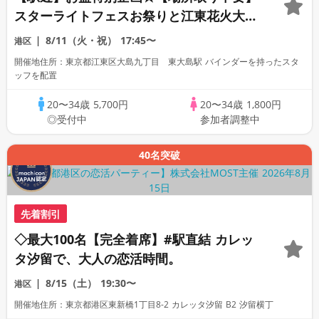
スターライトフェスお祭りと江東花火大会
☆浴衣歓迎！恋の花火と夏祭り♡街散策コ
8/11（火・祝）
17:45〜
港区
ン！花火街コン
開催地住所：東京都江東区大島九丁目 東大島駅 バインダーを持ったスタ
ッフを配置
20〜34歳
5,700円
20〜34歳
1,800円
◎受付中
参加者調整中
40名突破
先着割引
◇最大100名【完全着席】#駅直結 カレッ
タ汐留で、大人の恋活時間。
8/15（土）
19:30〜
港区
開催地住所：東京都港区東新橋1丁目8-2 カレッタ汐留 B2 汐留横丁