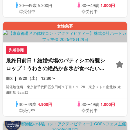
30〜49歳
5,300円
30〜49歳
1,000円
◎受付中
◎受付中
女性急募
先着割引
最終日前日！結婚式場のパティシエ特製シ
ロップ！うわさの絶品かき氷が食べたい♡
風鈴回廊と夏の神社巡りコン♪
8/29（土）
13:30〜
港区
開催地住所：東京都千代田区永田町１丁目１１−28 東京メトロ南北線 永
田町駅 9a出口
30〜49歳
4,900円
30〜49歳
1,000円
◎受付中
◎受付中