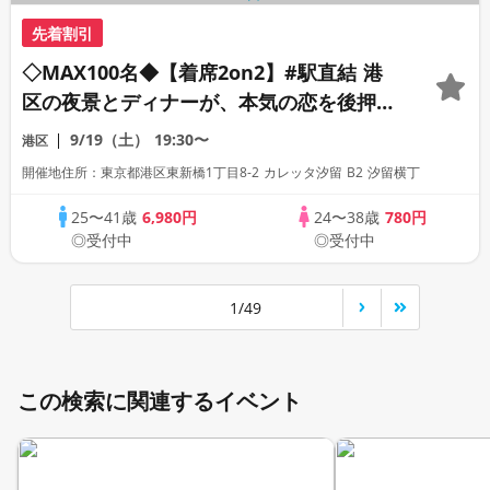
先着割引
◇MAX100名◆【着席2on2】#駅直結 港
区の夜景とディナーが、本気の恋を後押し
する。
9/19（土）
19:30〜
港区
開催地住所：東京都港区東新橋1丁目8-2 カレッタ汐留 B2 汐留横丁
25〜41歳
6,980円
24〜38歳
780円
◎受付中
◎受付中
1/49
この検索に関連するイベント