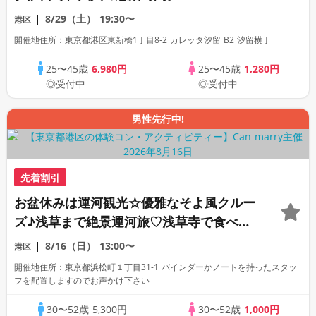
8/29（土）
19:30〜
港区
開催地住所：東京都港区東新橋1丁目8-2 カレッタ汐留 B2 汐留横丁
25〜45歳
6,980円
25〜45歳
1,280円
◎受付中
◎受付中
男性先行中!
先着割引
お盆休みは運河観光☆優雅なそよ風クルー
ズ♪浅草まで絶景運河旅♡浅草寺で食べ歩
き★水上バスクルーズ！絶景水辺のおさん
8/16（日）
13:00〜
港区
ぽ優雅おさんぽコン♪
開催地住所：東京都浜松町１丁目31-1 バインダーかノートを持ったスタッ
フを配置しますのでお声かけ下さい
30〜52歳
5,300円
30〜52歳
1,000円