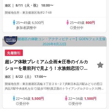
40代後半＊
8/11（火・祝）
18:00〜
港区
開催地住所：東京都港区海岸2-7-68
25〜49歳
6,500円
25〜49歳
800円
参加者調整中
◎受付中
先着割引
超レア体験プレミアム企画★圧巻のイルカ
ショーを最前列で見よう！水族館恋活♡1
対1男女ペアトーク付き★アクアパーク品
8/22（土）
17:00〜
港区
川※入場料別途必要
開催地住所：東京都港区高輪３丁目２６−２７JR東日本品川駅みどりの窓口
JR品川駅中央改札を出て(徒歩10秒)真正面のトライアングルクロックス(時計
台付近)・ニューデイズ横に集合(受付)
22〜34歳
5,500円
22〜34歳
1,500円
◎受付中
◎受付中