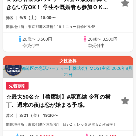
きない方OK！ 学生や既婚者も参加ＯＫ♪
素敵なプレゼントゲットのチャンス！？ソ
9/5（土）
16:00〜
港区
ロ活、友活、歓迎！｜社会人麻雀オフ会ル
開催地住所：東京都港区新橋2-16-1 ニュー新橋ビル4F
ールスターズ
20歳〜
3,500円
20歳〜
3,500円
◎受付中
◎受付中
女性急募
先着割引
☆最大50名☆【着席制】#駅直結 令和の横
丁、週末の夜は恋が始まる予感。
8/21（金）
19:30〜
港区
開催地住所：東京都港区東新橋1丁目8-2 カレッタ汐留 B2 汐留横丁