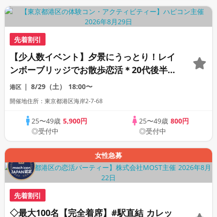
先着割引
【少人数イベント】夕景にうっとり！レイ
ンボーブリッジでお散歩恋活＊20代後半〜
40代後半＊
8/29（土）
18:00〜
港区
開催地住所：東京都港区海岸2-7-68
25〜49歳
5,900円
25〜49歳
800円
◎受付中
◎受付中
女性急募
先着割引
◇最大100名【完全着席】#駅直結 カレッ