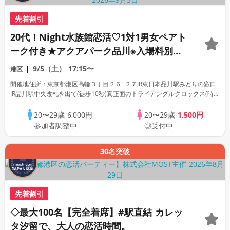
先着割引
20代！Night水族館恋活♡1対1男女ペアト
ーク付き★アクアパーク品川※入場料別途
必要
9/5（土）
17:15〜
港区
開催地住所：東京都港区高輪３丁目２６−２７JR東日本品川駅みどりの窓口
JR品川駅中央改札を出て(徒歩10秒)真正面のトライアングルクロックス(時計
台付近)・ニューデイズ横に集合(受付)
20〜29歳
6,000円
20〜29歳
1,500円
参加者調整中
◎受付中
30名突破
先着割引
◇最大100名【完全着席】#駅直結 カレッ
タ汐留で、大人の恋活時間。