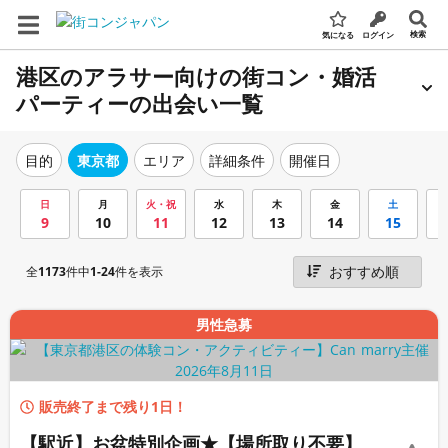
検索
気になる
ログイン
港区のアラサー向けの街コン・婚活
パーティーの出会い一覧
エリア
詳細条件
開催日
目的
東京都
日
月
火・祝
水
木
金
土
9
10
11
12
13
14
15
全
1173
件中
1-24
件を表示
男性急募
販売終了まで残り1日！
【駅近】お盆特別企画★【場所取り不要】