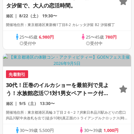
タ汐留で、大人の恋活時間。
8/22（土）
19:30〜
港区
開催地住所：東京都港区東新橋1丁目8-2 カレッタ汐留 B2 汐留横丁
25〜45歳
6,980円
25〜45歳
780円
◎受付中
◎受付中
先着割引
30代！圧巻のイルカショーを最前列で見よ
う！水族館恋活♡1対1男女ペアトーク付き
★アクアパーク品川※入場料別途必要
9/5（土）
13:30〜
港区
開催地住所：東京都港区高輪３丁目２６−２７JR東日本品川駅みどりの窓口
JR品川駅中央改札を出て(徒歩10秒)真正面のトライアングルクロックス(時計
台付近)・ニューデイズ横に集合(受付)
30〜39歳
5,500円
30〜39歳
1,000円