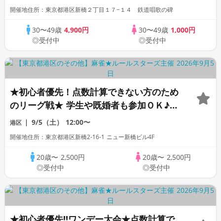
開催地住所：東京都港区新橋２丁目１７−１４ 鉄道唱歌の碑
30〜49歳
4,900円
30〜49歳
1,000円
◎受付中
◎受付中
★初心者優先！点数計算できない方のため
のリーグ戦★ 学生や既婚者も参加ＯＫ♪
わいわい楽しく麻雀をしながら共通趣味の
9/5（土）
12:00〜
港区
友達を増やそう♪ソロ活、友活、歓迎｜社
開催地住所：東京都港区新橋2-16-1 ニュー新橋ビル4F
会人麻雀オフ会ルールスターズ
20歳〜
2,500円
20歳〜
2,500円
◎受付中
◎受付中
★初心者優先!!ワンデー大会★点数計算で