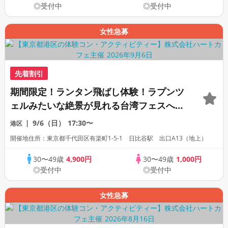
◎受付中
◎受付中
女性急募
先着割引
期間限定！ランタン飛ばし体験！ラプンツ
ェルみたいな絶景が見れる台湾フェスへ☆
本場屋台グルメに舌鼓♡台湾気分でお散歩
9/6（日）
17:30〜
港区
コン♪
開催地住所：東京都千代田区有楽町1-5-1 日比谷駅 出口A13（地上）
30〜49歳
4,900円
30〜49歳
1,000円
◎受付中
◎受付中
女性急募