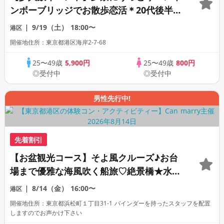
ンボーブリッジでお散歩恋活＊20代後半〜
40代後半＊
9/19（土）
18:00〜
港区
開催地住所：東京都港区海岸2-7-68
25〜49歳
5,900円
25〜49歳
800円
◎受付中
◎受付中
男性先行中!
先着割引
【お盆観光コース】そよ風クルーズ♪お台
場まで優雅な海風吹く船旅♡絶景橋★水上
バスクルーズ！絶景水辺のおさんぽ優雅お
8/14（金）
16:00〜
港区
さんぽコン♪
開催地住所：東京都浜松町１丁目31-1 バインダーを持ったスタッフを配置
しますのでお声かけ下さい