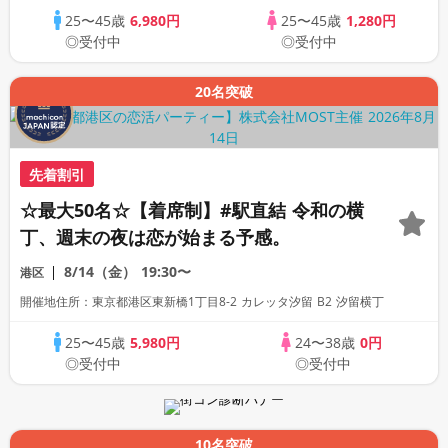
25〜45歳
6,980円
25〜45歳
1,280円
◎受付中
◎受付中
20名突破
先着割引
☆最大50名☆【着席制】#駅直結 令和の横
丁、週末の夜は恋が始まる予感。
8/14（金）
19:30〜
港区
開催地住所：東京都港区東新橋1丁目8-2 カレッタ汐留 B2 汐留横丁
25〜45歳
5,980円
24〜38歳
0円
◎受付中
◎受付中
10名突破