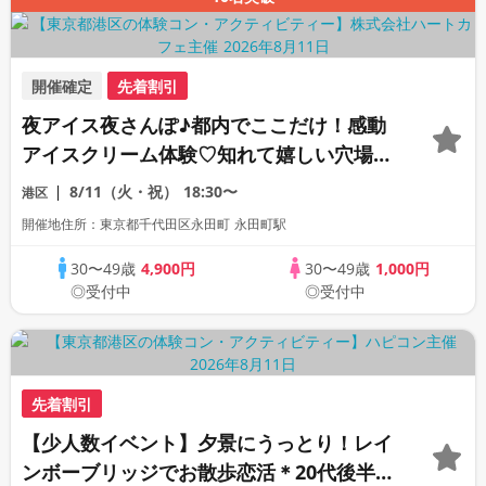
開催確定
先着割引
夜アイス夜さんぽ♪都内でここだけ！感動
アイスクリーム体験♡知れて嬉しい穴場の
デートスポット散策★全員と1対1トーク♡
8/11（火・祝）
18:30〜
港区
紀尾井町ナイトデートコン♪
開催地住所：東京都千代田区永田町 永田町駅
30〜49歳
4,900円
30〜49歳
1,000円
◎受付中
◎受付中
先着割引
【少人数イベント】夕景にうっとり！レイ
ンボーブリッジでお散歩恋活＊20代後半〜