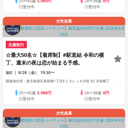
25〜45歳
5,980円
24〜38歳
0円
◎受付中
◎受付中
女性急募
先着割引
☆最大50名☆【着席制】#駅直結 令和の横
丁、週末の夜は恋が始まる予感。
8/28（金）
19:30〜
港区
開催地住所：東京都港区東新橋1丁目8-2 カレッタ汐留 B2 汐留横丁
25〜45歳
5,980円
24〜38歳
0円
◎受付中
◎受付中
女性急募