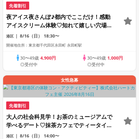
先着割引
夜アイス夜さんぽ♪都内でここだけ！感動
アイスクリーム体験♡知れて嬉しい穴場の
デートスポット散策★全員と1対1トーク♡
8/16（日）
18:30〜
港区
紀尾井町ナイトデートコン♪
開催地住所：東京都千代田区永田町 永田町駅
30〜49歳
4,900円
30〜49歳
1,000円
◎受付中
◎受付中
女性急募
先着割引
大人の社会科見学！お茶のミュージアムで
学べるデート♡抹茶カフェでティータイム
♪博物館お散歩コン♪
8/16（日）
14:00〜
港区