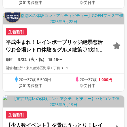
参加者調整中
◎受付中
先着割引
平成生まれ！レインボーブリッジ絶景恋活
♡お台場レトロ体験＆グルメ散策♡1対1男
女ペアトーク付き★水上バス編※乗船料別
9/22（火・祝）
15:15〜
港区
途必要
開催地住所：東京都港区海岸１丁目３−１
20〜37歳
5,500円
20〜37歳
1,000円
参加者調整中
◎受付中
先着割引
【少人数イベント】夕景にうっとり！レイ