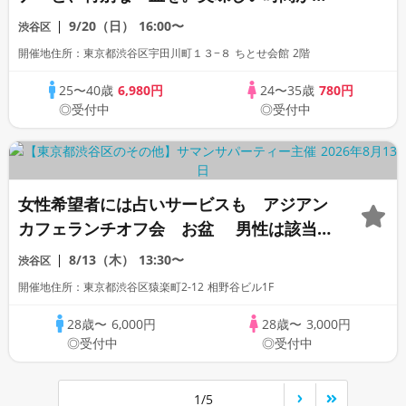
来のご縁をつなぐ。
9/20（日）
16:00〜
渋谷区
開催地住所：東京都渋谷区宇田川町１３−８ ちとせ会館 2階
25〜40歳
6,980円
24〜35歳
780円
◎受付中
◎受付中
女性希望者には占いサービスも アジアン
カフェランチオフ会 お盆 男性は該当
者 「一部上場企業」「大手企業」「公務
8/13（木）
13:30〜
渋谷区
員」「自衛官」「消防士」「警察官」
開催地住所：東京都渋谷区猿楽町2-12 相野谷ビル1F
「SE」「販売美容部員」「看護師」
「OL」歓迎
28歳〜
6,000円
28歳〜
3,000円
◎受付中
◎受付中
1/5