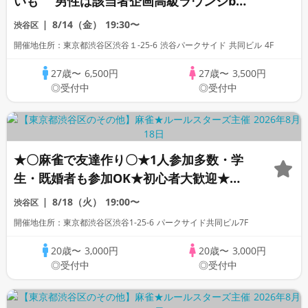
いも 男性は該当者企画高級ラウンジbar
飲み放題オフ会豊富な５０種類以上 「高
8/14（金）
19:30〜
渋谷区
身長」「一部上場企業大手企業」「公務
開催地住所：東京都渋谷区渋谷１-25-6 渋谷パークサイド 共同ビル 4F
員」「オタク」「ぽっちゃり」「1名参加
限定」
27歳〜
6,500円
27歳〜
3,500円
◎受付中
◎受付中
★〇麻雀で友達作り〇★1人参加多数・学
生・既婚者も参加OK★初心者大歓迎★初
心者向けリーグ戦★｜社会人友達作り麻雀
8/18（火）
19:00〜
渋谷区
サークル☆ルールスターズ
開催地住所：東京都渋谷区渋谷1-25-6 パークサイド共同ビル7F
20歳〜
3,000円
20歳〜
3,000円
◎受付中
◎受付中