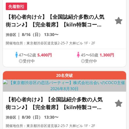
先着割引
【初心者向け☆】【全国誌紹介多数の人気
街コン♪】【完全着席】【kiln特製コー
ス・飲み放題】【全員プレゼント☆週替わ
8/16（日）
13:30〜
渋谷区
りクラフトビール】【上場企業運営の人気
開催地住所：東京都渋谷区道玄坂2-25-7 大林ビル 1F・2F
レストラン】【LINE交換自由・席替えあ
り】
47〜62歳
5,400円
45〜60歳
1,300円
◎受付中
◎受付中
20名突破
【初心者向け♪】【全国誌紹介多数の人気
街コン♪】【完全着席】【kiln特製コー
ス・飲み放題】【全員プレゼント☆週替わ
8/30（日）
13:30〜
渋谷区
りクラフトビール】【上場企業運営の人気
開催地住所：東京都渋谷区道玄坂2-25-7 大林ビル 1F・2F