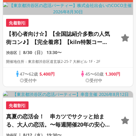
先着割引
【初心者向け☆】【全国誌紹介多数の人気
街コン♪】【完全着席】【kiln特製コー
ス・飲み放題】【全員プレゼント☆週替わ
8/30（日）
13:30〜
渋谷区
りクラフトビール】【上場企業運営の人気
開催地住所：東京都渋谷区道玄坂2-25-7 大林ビル 1F・2F
レストラン】【LINE交換自由・席替えあ
り】
47〜62歳
5,400円
45〜60歳
1,300円
◎受付中
◎受付中
先着割引
真夏の恋活会！ 串カツでサクッと始ま
る、大人の恋活。〜毎週開催20年の安心イ
ベント〜
8/12（水）
19:30〜
渋谷区