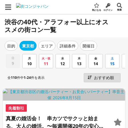
検索
気になる
ログイン
渋谷の40代・アラフォー以上にオス
スメの街コン一覧
エリア
詳細条件
開催日
目的
東京都
日
月
火・祝
水
木
金
土
9
10
11
12
13
14
15
全
110
件中
1-24
件を表示
先着割引
真夏の婚活会！ 串カツでサクッと始ま
る、大人の婚活。〜毎週開催20年の安心イ