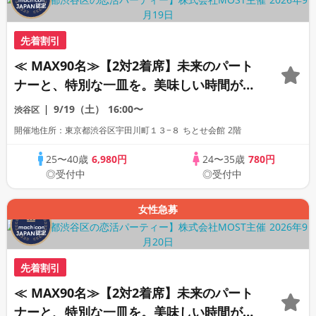
先着割引
≪ MAX90名≫‎【2対2着席】未来のパート
ナーと、特別な一皿を。美味しい時間が未
来のご縁をつなぐ。
9/19（土）
16:00〜
渋谷区
開催地住所：東京都渋谷区宇田川町１３−８ ちとせ会館 2階
25〜40歳
6,980円
24〜35歳
780円
◎受付中
◎受付中
女性急募
先着割引
≪ MAX90名≫‎【2対2着席】未来のパート
ナーと、特別な一皿を。美味しい時間が未