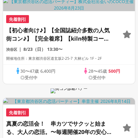
先着割引
【初心者向け♪】【全国誌紹介多数の人気
街コン♪】【完全着席】【kiln特製コー
ス・飲み放題】【全員プレゼント☆週替わ
8/23（日）
13:30〜
渋谷区
りクラフトビール】【上場企業運営の人気
開催地住所：東京都渋谷区道玄坂2-25-7 大林ビル 1F・2F
レストラン】【LINE交換自由・席替えあ
り】
30〜47歳
6,400円
28〜45歳
500円
◎受付中
◎受付中
先着割引
真夏の恋活会！ 串カツでサクッと始ま
る、大人の恋活。〜毎週開催20年の安心イ