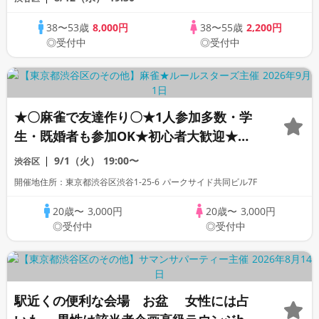
38〜53歳
8,000円
38〜55歳
2,200円
◎受付中
◎受付中
★〇麻雀で友達作り〇★1人参加多数・学
生・既婚者も参加OK★初心者大歓迎★初
心者向けリーグ戦★｜社会人友達作り麻雀
9/1（火）
19:00〜
渋谷区
サークル☆ルールスターズ
開催地住所：東京都渋谷区渋谷1-25-6 パークサイド共同ビル7F
20歳〜
3,000円
20歳〜
3,000円
◎受付中
◎受付中
駅近くの便利な会場 お盆 女性には占