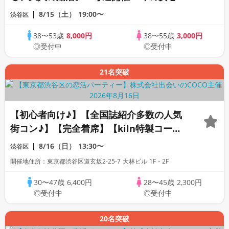
ベント〜
8/15（土）
19:00〜
渋谷区
38〜53歳
8,000円
38〜55歳
3,000円
◎受付中
◎受付中
21名突破
【初心者向け♪】【全国誌紹介多数の人気
街コン♪】【完全着席】【kiln特製コー
ス・飲み放題】【全員プレゼント☆週替わ
8/16（日）
13:30〜
渋谷区
りクラフトビール】【上場企業運営の人気
開催地住所：東京都渋谷区道玄坂2-25-7 大林ビル 1F・2F
レストラン】【LINE交換自由・席替えあ
り】
30〜47歳
6,400円
28〜45歳
2,300円
◎受付中
◎受付中
20名突破