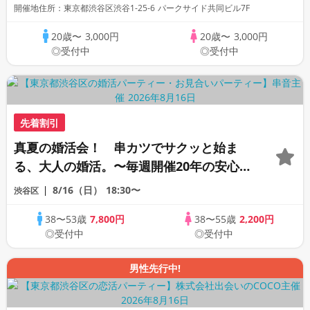
サークル☆ルールスターズ
開催地住所：東京都渋谷区渋谷1-25-6 パークサイド共同ビル7F
20歳〜
3,000円
20歳〜
3,000円
◎受付中
◎受付中
先着割引
真夏の婚活会！ 串カツでサクッと始ま
る、大人の婚活。〜毎週開催20年の安心イ
ベント〜
8/16（日）
18:30〜
渋谷区
38〜53歳
7,800円
38〜55歳
2,200円
◎受付中
◎受付中
男性先行中!