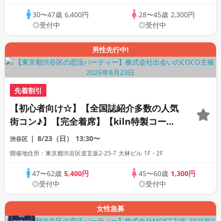
レストラン】【LINE交換自由・席替えあ
り】
30〜47歳
6,400円
28〜45歳
2,300円
◎受付中
◎受付中
男性先行中!
先着割引
【初心者向け☆】【全国誌紹介多数の人気
街コン♪】【完全着席】【kiln特製コー
ス・飲み放題】【全員プレゼント☆週替わ
8/23（日）
13:30〜
渋谷区
りクラフトビール】【上場企業運営の人気
開催地住所：東京都渋谷区道玄坂2-25-7 大林ビル 1F・2F
レストラン】【LINE交換自由・席替えあ
り】
47〜62歳
5,400円
45〜60歳
1,300円
◎受付中
◎受付中
女性急募