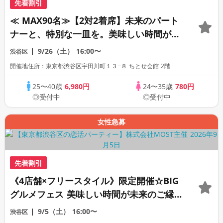
先着割引
≪ MAX90名≫‎【2対2着席】未来のパート
ナーと、特別な一皿を。美味しい時間が未
来のご縁をつなぐ。
9/26（土）
16:00〜
渋谷区
開催地住所：東京都渋谷区宇田川町１３−８ ちとせ会館 2階
25〜40歳
6,980円
24〜35歳
780円
◎受付中
◎受付中
女性急募
先着割引
《4店舗×フリースタイル》限定開催☆BIG
グルメフェス 美味しい時間が未来のご縁
をつなぐ。
9/5（土）
16:00〜
渋谷区