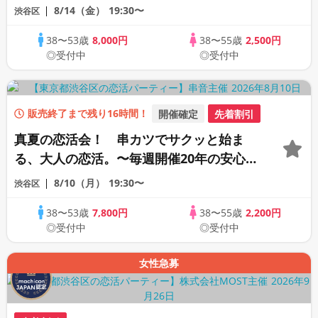
ベント〜
8/14（金）
19:30〜
渋谷区
38〜53歳
8,000円
38〜55歳
2,500円
◎受付中
◎受付中
販売終了まで残り16時間！
開催確定
先着割引
真夏の恋活会！ 串カツでサクッと始ま
る、大人の恋活。〜毎週開催20年の安心イ
ベント〜
8/10（月）
19:30〜
渋谷区
38〜53歳
7,800円
38〜55歳
2,200円
◎受付中
◎受付中
女性急募