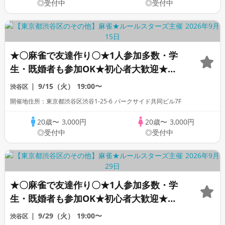
◎受付中
◎受付中
★〇麻雀で友達作り〇★1人参加多数・学
生・既婚者も参加OK★初心者大歓迎★初
心者向けリーグ戦★｜社会人友達作り麻雀
9/15（火）
19:00〜
渋谷区
サークル☆ルールスターズ
開催地住所：東京都渋谷区渋谷1-25-6 パークサイド共同ビル7F
20歳〜
3,000円
20歳〜
3,000円
◎受付中
◎受付中
★〇麻雀で友達作り〇★1人参加多数・学
生・既婚者も参加OK★初心者大歓迎★初
心者向けリーグ戦★｜社会人友達作り麻雀
9/29（火）
19:00〜
渋谷区