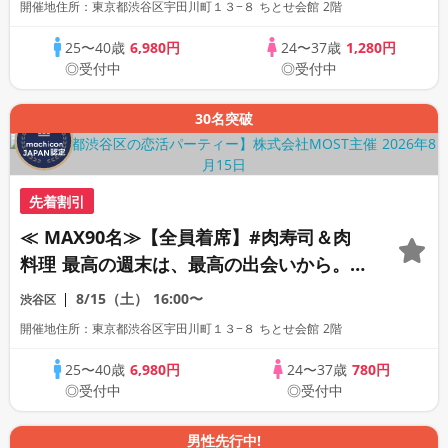
開催地住所：東京都渋谷区宇田川町１３−８ ちとせ会館 2階
25〜40歳
6,980円
24〜37歳
1,280円
◎受付中
◎受付中
30名突破
先着割引
≪ MAX90名≫‎【全員着席】#肉寿司＆肉
料理 最高の週末は、最高の出会いから。
素敵な恋の予感。
8/15（土）
16:00〜
渋谷区
開催地住所：東京都渋谷区宇田川町１３−８ ちとせ会館 2階
25〜40歳
6,980円
24〜37歳
780円
◎受付中
◎受付中
男性先行中!