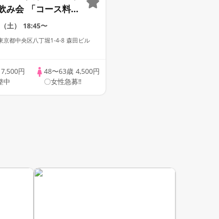
飲み会 「コース料理
題」
8（土）
18:45〜
京都中央区八丁堀1-4-8 森田ビル
歳
7,500円
48〜63歳
4,500円
整中
〇女性急募‼