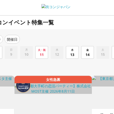
コンイベント特集一覧
件
開催日
日
月
水
土
火・祝
木
金
9
10
12
15
11
13
14
女性急募