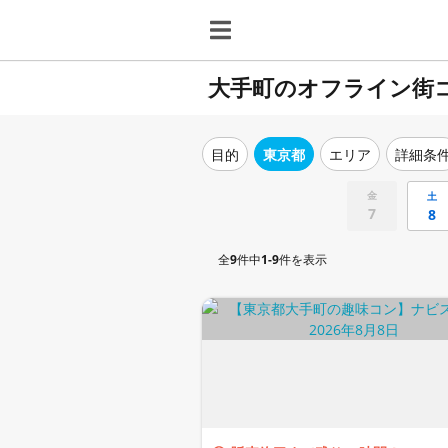
大手町のオフライン街
目的
東京都
エリア
詳細条
金
土
7
8
全
9
件中
1-9
件を表示