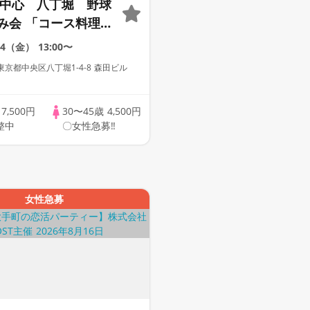
0代中心 八丁堀 野球
み会 「コース料理
題」
14（金）
13:00〜
京都中央区八丁堀1-4-8 森田ビル
歳
7,500円
30〜45歳
4,500円
整中
〇女性急募‼
女性急募