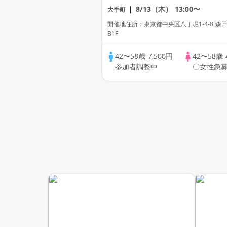
+飲み放題」
8/13（木）
13:00〜
大手町
開催地住所：東京都中央区八丁堀1-4-8 森
B1F
42〜58歳
7,500円
42〜58歳
参加者調整中
〇女性急募