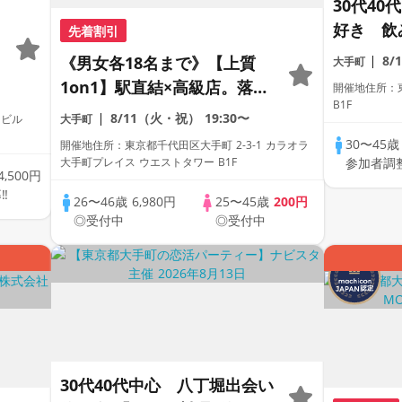
30代4
好き 飲
先着割引
き
+飲み放
《男女各18名まで》【上質
8/
大手町
1on1】駅直結×高級店。落ち
開催地住所：東
B1F
着いた空間で、ひとりずつ丁
8/11（火・祝）
19:30〜
田ビル
大手町
寧に出会う。
30〜45
開催地住所：東京都千代田区大手町 2-3-1 カラオラ
大手町プレイス ウエストタワー B1F
参加者調
4,500円
‼
26〜46歳
6,980円
25〜45歳
200円
◎受付中
◎受付中
30代40代中心 八丁堀出会い