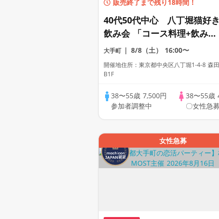
販売終了まで残り18時間！
40代50代中心 八丁堀猫好
飲み会 「コース料理+飲み放
題」
8/8（土）
16:00〜
大手町
開催地住所：東京都中央区八丁堀1-4-8 森
B1F
38〜55歳
7,500円
38〜55歳
参加者調整中
〇女性急募
女性急募