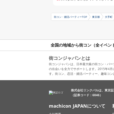
街コン・婚活パーティーTOP
東京都
大手町
全国の地域から街コン（全イベン
街コンジャパンとは
街コンジャパンは、日本最大級の街コン・パー
の出会いを全力でサポートします。2015年
す。街コン、恋活・婚活パーティー、趣味コン
株式会社リンクバルは、東京証
（証券コード：6046）
machicon JAPANについて