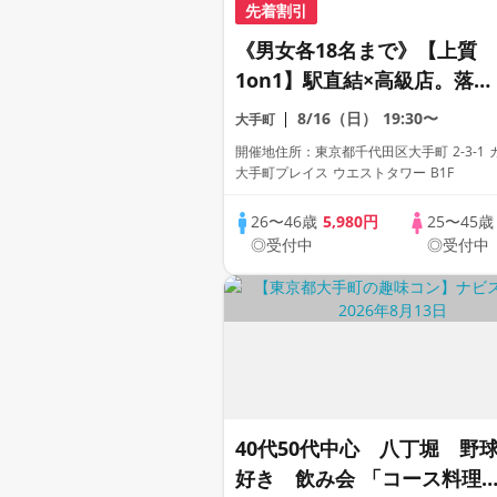
先着割引
《男女各18名まで》【上質
1on1】駅直結×高級店。落ち
着いた空間で、ひとりずつ丁
8/16（日）
19:30〜
大手町
寧に出会う。
開催地住所：東京都千代田区大手町 2-3-1 カラオラ
大手町プレイス ウエストタワー B1F
26〜46歳
5,980円
25〜45
◎受付中
◎受付中
40代50代中心 八丁堀 野
好き 飲み会 「コース料理