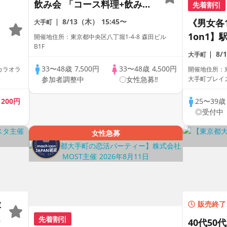
飲み会 「コース料理+飲み放
先着割引
題」
8/13（木）
15:45〜
《男女各
大手町
1on1
開催地住所：東京都中央区八丁堀1-4-8 森田ビル
B1F
着いた空
8/
大手町
寧に出会
33〜48歳
7,500円
33〜48歳
4,500円
開催地住所：東京都
参加者調整中
〇女性急募‼
大手町プレイス
歳
200円
25〜39
◎受付中
女性急募
球
販売終了
先着割引
40代5