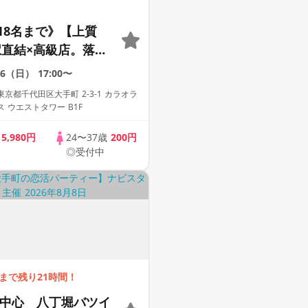
18名まで》【上質
】駅直結×高級店。落ち
間で、ひとりずつ丁
16（日）
17:00〜
う。
千代田区大手町 2-3-1 カラオラ
 ウエストタワー B1F
歳
5,980円
24〜37歳
200円
◎受付中
まで残り21時間！
0代中心 八丁堀バツイ