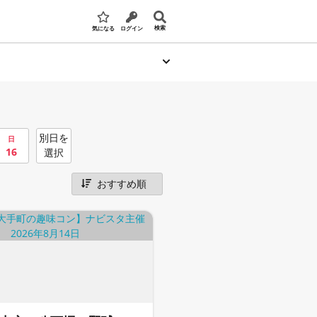
検索
気になる
ログイン
別日を
日
16
選択