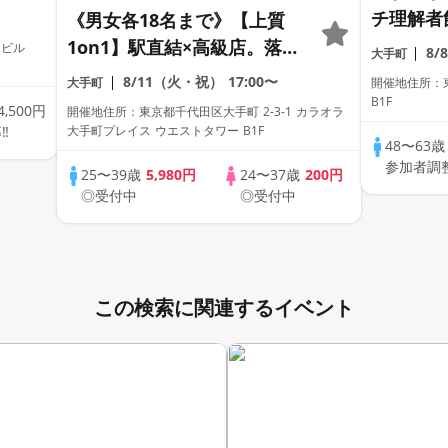
チ理解者
《男女各18名まで》【上質
+飲み放
1on1】駅直結×高級店。落ち
田ビル
8/
大手町
着いた空間で、ひとりずつ丁
8/11（火・祝）
17:00〜
大手町
開催地住所：東
寧に出会う。
B1F
4,500円
開催地住所：東京都千代田区大手町 2-3-1 カラオラ
‼
大手町プレイス ウエストタワー B1F
48〜63
参加者調
25〜39歳
5,980円
24〜37歳
200円
◎受付中
◎受付中
この検索に関連するイベント