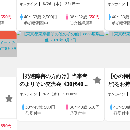
ートの出会い応援♪♪ おうち
ートの出
8/26（水）
22:15〜
オンライン
オンライン
で乾杯しませんか♪♪ ☆全国
で乾杯し
の方が対象☆ 司会進行あり
の方が対
歳
550円
40〜53歳
2,500円
38〜52歳
550円
40〜53
募‼
参加者調整中
〇女性急募‼
参加者調
♪♪ THE 43s ONLINE
♪♪ THE 
PARTY!!
PARTY!!
【発達障害の方向け】当事者
【心の特性
のよりそい交流会《30代40代
ど)をお
限定》＠オンライン
話し会《
9/2（水）
13:00〜
オンライン
オンライン
ンライン
30〜49歳
500円
30〜49歳
500円
40〜59
◎受付中
◎受付中
◎受付中
歳
550円