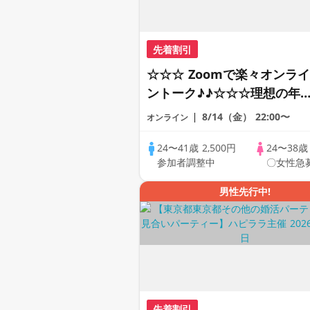
先着割引
☆☆☆ Zoomで楽々オンライ
ントーク♪♪☆☆☆理想の年
差♪♪ そろそろ・・・素敵な
8/14（金）
22:00〜
オンライン
恋人見つけたい♪ ♪☆カジュ
アルなオンライン婚活☆全国
24〜41歳
2,500円
24〜38
参加者調整中
〇女性急
の方が対象☆司会進行あり♪
男性先行中!
先着割引