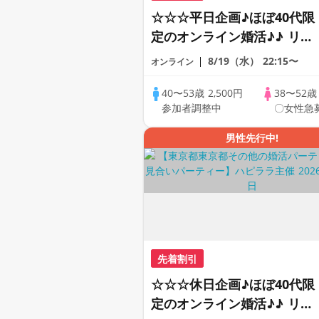
☆☆☆平日企画♪ほぼ40代限
定のオンライン婚活♪♪ リモ
ートの出会い応援♪♪ おうち
8/19（水）
22:15〜
オンライン
で乾杯しませんか♪♪ ☆全国
の方が対象☆ 司会進行あり
40〜53歳
2,500円
38〜52
参加者調整中
〇女性急
♪♪ THE 42s ONLINE
PARTY!!
男性先行中!
先着割引
☆☆☆休日企画♪ほぼ40代限
定のオンライン婚活♪♪ リモ