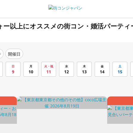
フォー以上にオススメの街コン・婚活パーティ
件
開催日
日
月
火・祝
水
木
金
土
9
10
11
12
13
14
15