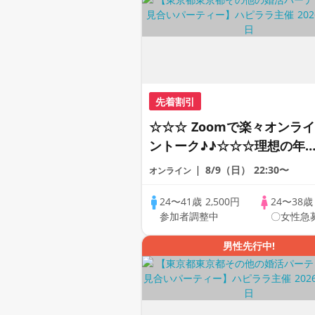
先着割引
☆☆☆ Zoomで楽々オンライ
ントーク♪♪☆☆☆理想の年
差♪♪ そろそろ・・・素敵な
8/9（日）
22:30〜
オンライン
恋人見つけたい♪ ♪☆カジュ
アルなオンライン婚活☆全国
24〜41歳
2,500円
24〜38
参加者調整中
〇女性急
の方が対象☆司会進行あり♪
男性先行中!