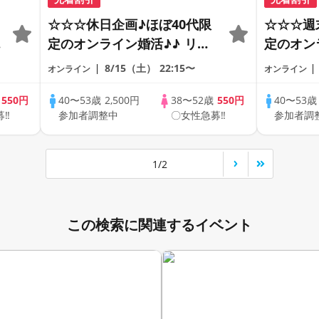
☆☆☆休日企画♪ほぼ40代限
☆☆☆週
の
定のオンライン婚活♪♪ リモ
定のオン
ートの出会い応援♪♪ おうち
ートの出
8/15（土）
22:15〜
オンライン
オンライン
で乾杯しませんか♪♪ ☆全国
で乾杯し
の方が対象☆ 司会進行あり
の方が対
歳
550円
40〜53歳
2,500円
38〜52歳
550円
40〜53
募‼
参加者調整中
〇女性急募‼
参加者調
♪
♪♪ THE 42s ONLINE
♪♪ THE 
PARTY!!
PARTY!!
1/2
この検索に関連するイベント