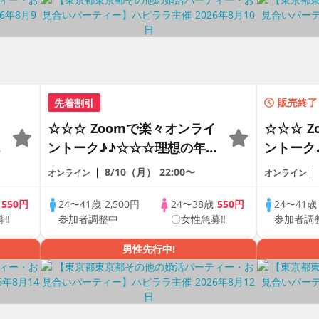
先着割引
販売終了
☆☆☆ Zoomで楽々オンライ
☆☆☆ 
の
ントーク♪♪☆☆☆理想の年の
ントーク
差♪♪ そろそろ・・・素敵な
差♪♪ 
8/10（月）
22:00〜
オンライン
オンライン
恋人見つけたい♪ ♪☆カジュ
恋人見つ
アルなオンライン婚活☆全国
アルなオ
歳
550円
24〜41歳
2,500円
24〜38歳
550円
24〜41
募‼
参加者調整中
〇女性急募‼
参加者調
♪
の方が対象☆司会進行あり♪♪
の方が対
男性先行中!