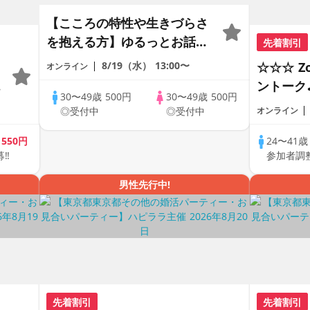
【こころの特性や生きづらさ
を抱える方】ゆるっとお話し
先着割引
会《30代40代限定》＠オンラ
8/19（水）
13:00〜
☆☆☆ 
オンライン
イン
の
ントーク
30〜49歳
500円
30〜49歳
500円
差♪♪ 
◎受付中
◎受付中
オンライン
恋人見つ
アルなオ
歳
550円
24〜41
募‼
参加者調
♪
の方が対
男性先行中!
先着割引
先着割引