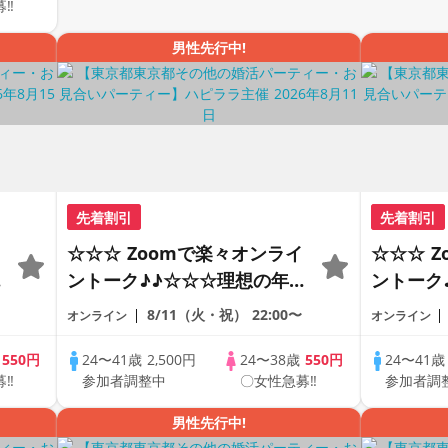
募‼
男性先行中!
先着割引
先着割引
☆☆☆ Zoomで楽々オンライ
☆☆☆ 
の
ントーク♪♪☆☆☆理想の年の
ントーク
差♪♪ そろそろ・・・素敵な
差♪♪ 
8/11（火・祝）
22:00〜
オンライン
オンライン
恋人見つけたい♪ ♪☆カジュ
恋人見つ
アルなオンライン婚活☆全国
アルなオ
歳
550円
24〜41歳
2,500円
24〜38歳
550円
24〜41
募‼
参加者調整中
〇女性急募‼
参加者調
♪
の方が対象☆司会進行あり♪♪
の方が対
男性先行中!