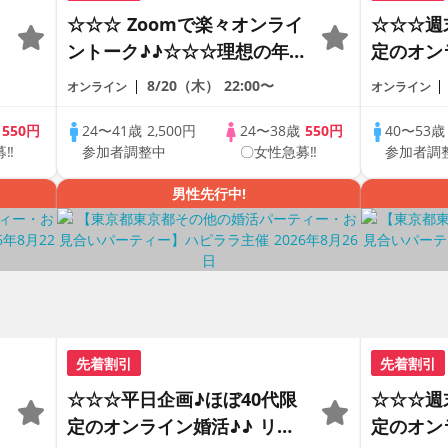
☆☆☆ Zoomで楽々オンライ
☆☆☆週
ントーク♪♪☆☆☆理想の年の
定のオン
差♪♪ そろそろ・・・素敵な
ートの出
8/20（木）
22:00〜
オンライン
オンライン
恋人見つけたい♪ ♪☆カジュ
で乾杯し
アルなオンライン婚活☆全国
の方が対
歳
550円
24〜41歳
2,500円
24〜38歳
550円
40〜53
募‼
参加者調整中
〇女性急募‼
参加者調
の方が対象☆司会進行あり♪♪
♪♪ THE 
PARTY!!
男性先行中!
先着割引
先着割引
☆☆☆平日企画♪ほぼ40代限
☆☆☆週
定のオンライン婚活♪♪ リモ
定のオン