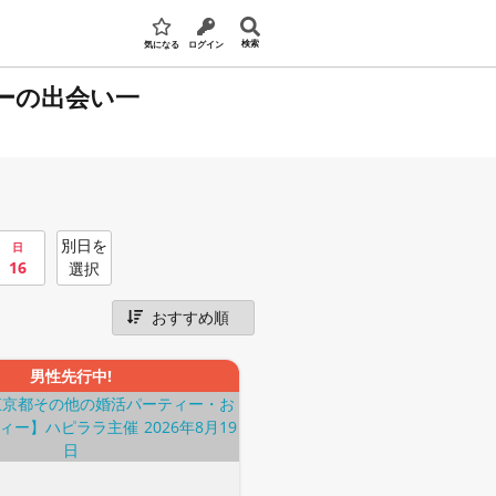
検索
気になる
ログイン
ーの出会い一
別日を
日
16
選択
男性先行中!