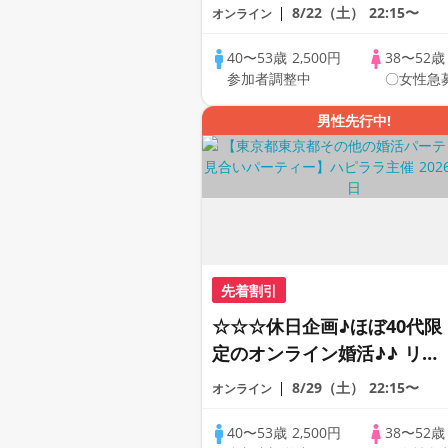
ートの出会い応援♪♪ おうち
8/22（土）
22:15〜
オンライン
で乾杯しませんか♪♪ ☆全国
の方が対象☆ 司会進行あり
40〜53歳
2,500円
38〜52
参加者調整中
〇女性急
♪♪ THE 43s ONLINE
PARTY!!
男性先行中!
先着割引
☆☆☆休日企画♪ほぼ40代限
定のオンライン婚活♪♪ リモ
ートの出会い応援♪♪ おうち
8/29（土）
22:15〜
オンライン
で乾杯しませんか♪♪ ☆全国
の方が対象☆ 司会進行あり
40〜53歳
2,500円
38〜52