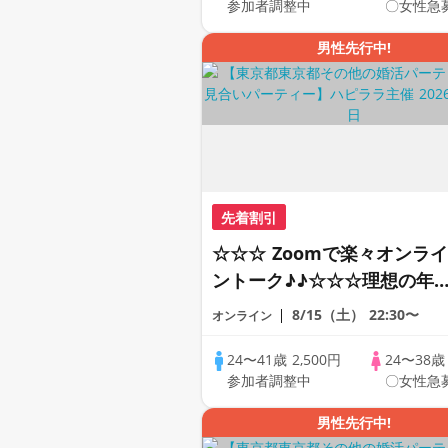
参加者調整中
〇女性急
♪♪ THE 44s ONLINE
PARTY!!
男性先行中!
先着割引
☆☆☆ Zoomで楽々オンライ
ントーク♪♪☆☆☆理想の年
差♪♪ そろそろ・・・素敵な
8/15（土）
22:30〜
オンライン
恋人見つけたい♪ ♪☆カジュ
アルなオンライン婚活☆全国
24〜41歳
2,500円
24〜38
参加者調整中
〇女性急
の方が対象☆司会進行あり♪
男性先行中!