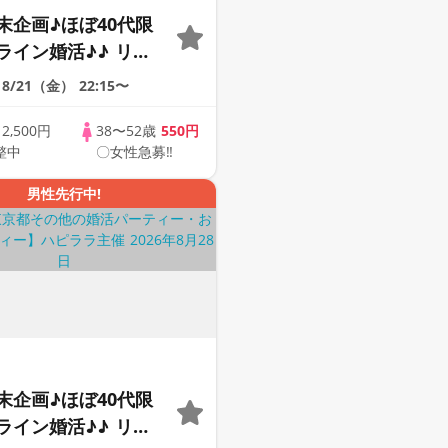
末企画♪ほぼ40代限
ライン婚活♪♪ リモ
会い応援♪♪ おうち
8/21（金）
22:15〜
ませんか♪♪ ☆全国
象☆ 司会進行あり
歳
2,500円
38〜52歳
550円
整中
〇女性急募‼
42s ONLINE
男性先行中!
末企画♪ほぼ40代限
ライン婚活♪♪ リモ