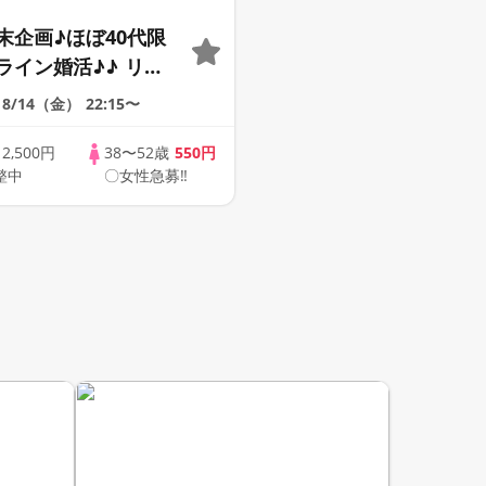
末企画♪ほぼ40代限
ライン婚活♪♪ リモ
会い応援♪♪ おうち
8/14（金）
22:15〜
ませんか♪♪ ☆全国
象☆ 司会進行あり
歳
2,500円
38〜52歳
550円
整中
〇女性急募‼
41s ONLINE