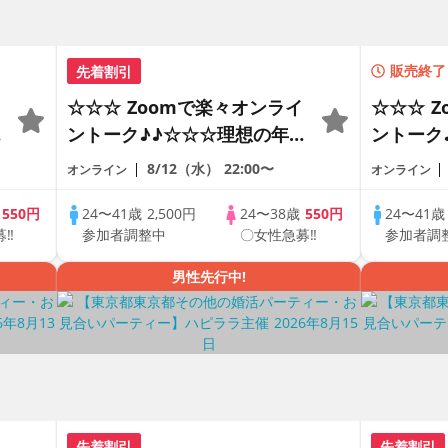
先着割引
販売終了
☆☆☆ Zoomで楽々オンライ
☆☆☆ 
の
ントーク♪♪☆☆☆理想の年の
ントーク
差♪♪ そろそろ・・・素敵な
差♪♪ 
8/12（水）
22:00〜
オンライン
オンライン
恋人見つけたい♪ ♪☆カジュ
恋人見つ
アルなオンライン婚活☆全国
アルなオ
歳
550円
24〜41歳
2,500円
24〜38歳
550円
24〜41
募‼
参加者調整中
〇女性急募‼
参加者調
♪
の方が対象☆司会進行あり♪♪
の方が対
男性先行中!
先着割引
先着割引