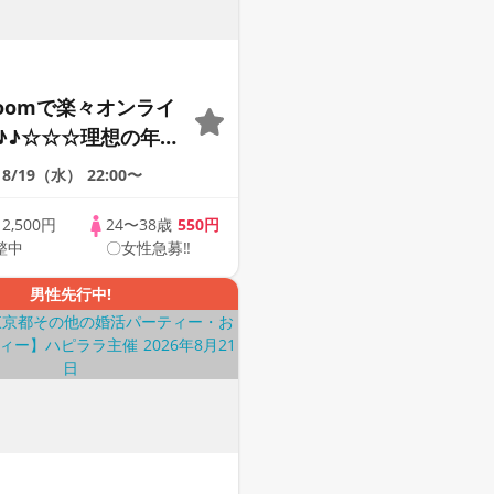
Zoomで楽々オンライ
♪♪☆☆☆理想の年の
そろそろ・・・素敵な
8/19（水）
22:00〜
けたい♪ ♪☆カジュ
ンライン婚活☆全国
歳
2,500円
24〜38歳
550円
整中
〇女性急募‼
象☆司会進行あり♪♪
男性先行中!