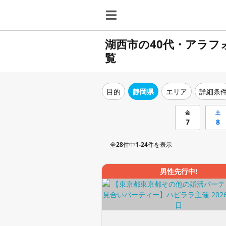
湖西市の40代・アラ
覧
目的
静岡県
エリア
詳細条
金
土
7
8
全
28
件中
1-24
件を表示
男性先行中!