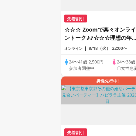
先着割引
☆☆☆ Zoomで楽々オンライ
ントーク♪♪☆☆☆理想の年
差♪♪ そろそろ・・・素敵な
8/18（火）
22:00〜
オンライン
恋人見つけたい♪ ♪☆カジュ
アルなオンライン婚活☆全国
24〜41歳
2,500円
24〜38
参加者調整中
〇女性急
の方が対象☆司会進行あり♪
男性先行中!
先着割引