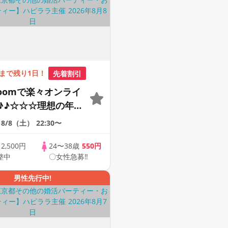
まで残り1日！
先着割引
Zoomで楽々オンライ
♪♪☆☆☆理想の年の
そろそろ・・・素敵な
8/8（土）
22:30〜
けたい♪ ♪☆カジュ
ンライン婚活☆全国
歳
2,500円
24〜38歳
550円
整中
〇女性急募‼
象☆司会進行あり♪♪
男性先行中!