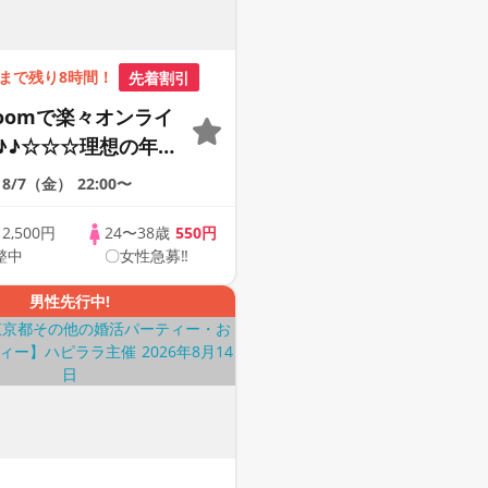
まで残り8時間！
先着割引
Zoomで楽々オンライ
♪♪☆☆☆理想の年の
そろそろ・・・素敵な
8/7（金）
22:00〜
けたい♪ ♪☆カジュ
ンライン婚活☆全国
歳
2,500円
24〜38歳
550円
整中
〇女性急募‼
象☆司会進行あり♪♪
男性先行中!