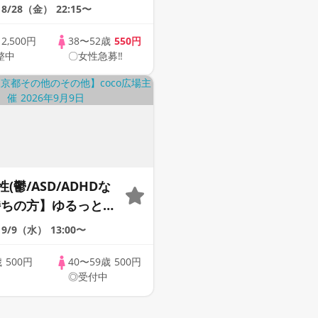
会い応援♪♪ おうち
8/28（金）
22:15〜
ませんか♪♪ ☆全国
象☆ 司会進行あり
歳
2,500円
38〜52歳
550円
整中
〇女性急募‼
43s ONLINE
(鬱/ASD/ADHDな
持ちの方】ゆるっとお
40代50代限定》＠オ
9/9（水）
13:00〜
歳
500円
40〜59歳
500円
◎受付中