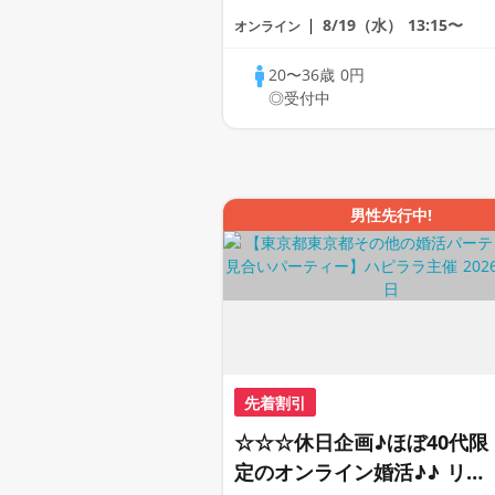
個別指導♪《オンラインカウ
8/19（水）
13:15〜
オンライン
ンセリング》
20〜36歳
0円
◎受付中
男性先行中!
先着割引
☆☆☆休日企画♪ほぼ40代限
定のオンライン婚活♪♪ リモ