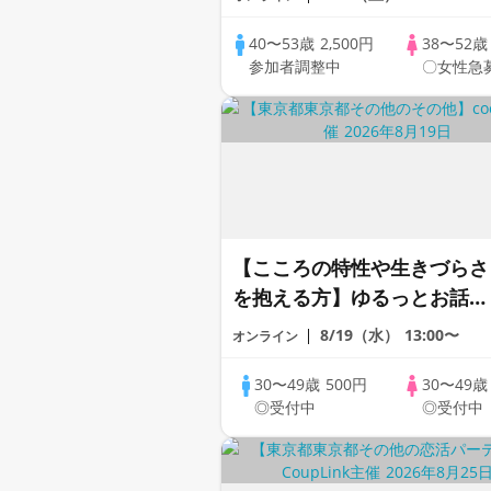
で乾杯しませんか♪♪ ☆全国
の方が対象☆ 司会進行あり
40〜53歳
2,500円
38〜52
参加者調整中
〇女性急
♪♪ THE 44s ONLINE
PARTY!!
【こころの特性や生きづらさ
を抱える方】ゆるっとお話し
会《30代40代限定》＠オン
8/19（水）
13:00〜
オンライン
イン
30〜49歳
500円
30〜49
◎受付中
◎受付中