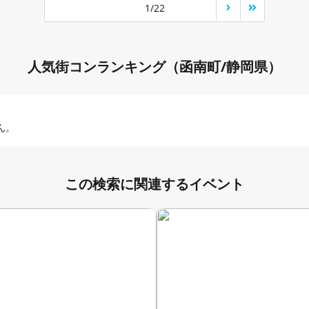
1/22
人気街コンランキング（函南町/静岡県）
ん。
この検索に関連するイベント