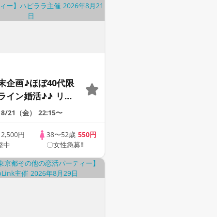
末企画♪ほぼ40代限
ライン婚活♪♪ リモ
会い応援♪♪ おうち
8/21（金）
22:15〜
ませんか♪♪ ☆全国
象☆ 司会進行あり
歳
2,500円
38〜52歳
550円
整中
〇女性急募‼
42s ONLINE