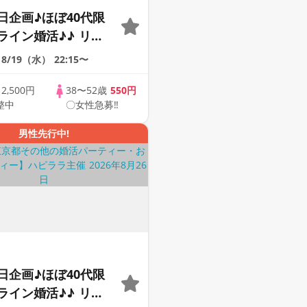
日企画♪ほぼ40代限
ライン婚活♪♪ リモ
会い応援♪♪ おうち
8/19（水）
22:15〜
ませんか♪♪ ☆全国
象☆ 司会進行あり
歳
2,500円
38〜52歳
550円
整中
〇女性急募‼
42s ONLINE
男性先行中!
日企画♪ほぼ40代限
ライン婚活♪♪ リモ