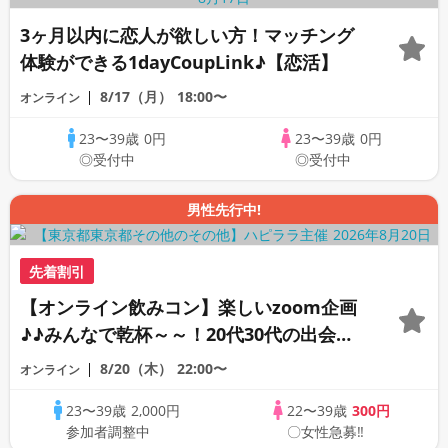
3ヶ月以内に恋人が欲しい方！マッチング
体験ができる1dayCoupLink♪【恋活】
8/17（月）
18:00〜
オンライン
23〜39歳
0円
23〜39歳
0円
◎受付中
◎受付中
男性先行中!
先着割引
【オンライン飲みコン】楽しいzoom企画
♪♪みんなで乾杯～～！20代30代の出会い
応援♪♪リモートパーティー♪♪友達作りか
8/20（木）
22:00〜
オンライン
ら交流を広げましょう！仲良くなりましょ
23〜39歳
2,000円
22〜39歳
300円
う♪☆全国の方が対象☆司会進行あり♪♪♪
参加者調整中
〇女性急募‼