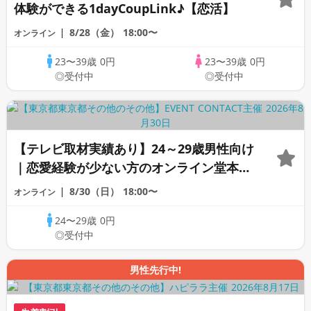
体験ができる1dayCoupLink♪【恋活】
8/28（金）
18:00〜
オンライン
23〜39歳
0円
23〜39歳
0円
◎受付中
◎受付中
【テレビ取材実績あり】24～29歳男性向け
｜恋愛経験が少ない方のオンライン堂本恋
愛個別診断
8/30（日）
18:00〜
オンライン
24〜29歳
0円
◎受付中
男性先行中!