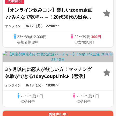
先着割引
【オンライン飲みコン】楽しいzoom企画
♪♪みんなで乾杯～～！20代30代の出会い
応援♪♪リモートパーティー♪♪友達作りか
8/17（月）
22:00〜
オンライン
ら交流を広げましょう！仲良くなりましょ
23〜39歳
2,000円
22〜39歳
300円
う♪☆全国の方が対象☆司会進行あり♪♪♪
参加者調整中
〇女性急募‼
3ヶ月以内に恋人が欲しい方！マッチング
体験ができる1dayCoupLink♪【恋活】
8/18（火）
18:00〜
オンライン
23〜39歳
0円
23〜39歳
0円
◎受付中
◎受付中
男性先行中!