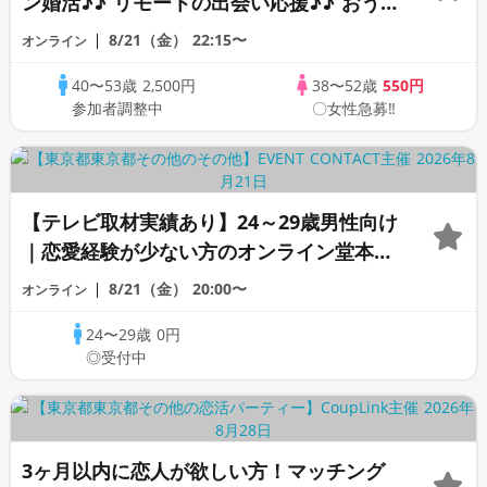
ン婚活♪♪ リモートの出会い応援♪♪ おう
ちで乾杯しませんか♪♪ ☆全国の方が対象
8/21（金）
22:15〜
オンライン
☆ 司会進行あり♪♪ THE 42s ONLINE
40〜53歳
2,500円
38〜52歳
550円
PARTY!!
参加者調整中
〇女性急募‼
【テレビ取材実績あり】24～29歳男性向け
｜恋愛経験が少ない方のオンライン堂本恋
愛個別診断
8/21（金）
20:00〜
オンライン
24〜29歳
0円
◎受付中
3ヶ月以内に恋人が欲しい方！マッチング