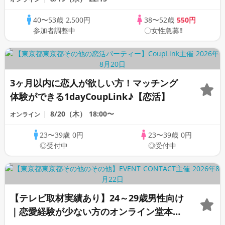
☆ 司会進行あり♪♪ THE 42s ONLINE
40〜53歳
2,500円
38〜52歳
550円
PARTY!!
参加者調整中
〇女性急募‼
3ヶ月以内に恋人が欲しい方！マッチング
体験ができる1dayCoupLink♪【恋活】
8/20（木）
18:00〜
オンライン
23〜39歳
0円
23〜39歳
0円
◎受付中
◎受付中
【テレビ取材実績あり】24～29歳男性向け
｜恋愛経験が少ない方のオンライン堂本恋