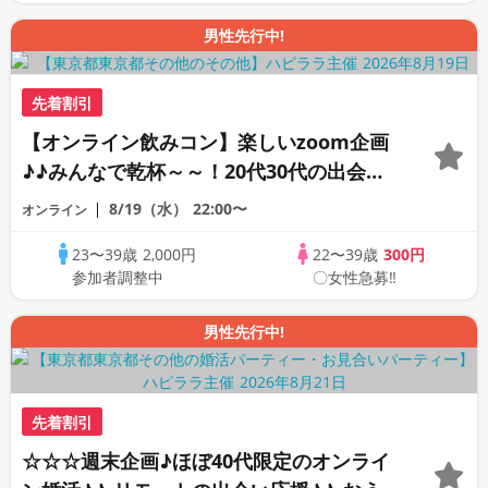
男性先行中!
先着割引
【オンライン飲みコン】楽しいzoom企画
♪♪みんなで乾杯～～！20代30代の出会い
応援♪♪リモートパーティー♪♪友達作りか
8/19（水）
22:00〜
オンライン
ら交流を広げましょう！仲良くなりましょ
23〜39歳
2,000円
22〜39歳
300円
う♪☆全国の方が対象☆司会進行あり♪♪♪
参加者調整中
〇女性急募‼
男性先行中!
先着割引
☆☆☆週末企画♪ほぼ40代限定のオンライ