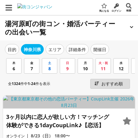
検索
気になる
ログイン
湯河原町の街コン・婚活パーティー
の出会い一覧
エリア
詳細条件
開催日
目的
神奈川県
木
金
土
日
月
火・祝
水
6
7
8
9
10
11
12
全
1324
件中
1-24
件を表示
3ヶ月以内に恋人が欲しい方！マッチング
体験ができる1dayCoupLink♪【恋活】
8/23（日）
18:00〜
オンライン