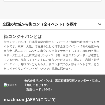
全国の地域から街コン（全イベント）を探す
街コンジャパンとは
街コンジャパンは、日本最大級の街コン・パーティー情報の総合ポータルサ
イトです。東京、大阪、名古屋をはじめ日本全国のイベント情報の検索から
参加申し込みまで、あなたの出会いを全力でサポートします。2015年4月に
マザーズに上場した株式会社リンクバル（現：東証スタンダード）が運営し
ているため、安心してイベントにご参加いただけます。街コン、恋活・婚活
パーティー、趣味コンはもちろん、合コン形式の少人数イベントまで、あな
たにピッタリのイベントが、いつでも簡単に探せます。
株式会社リンクバルは、東京証券取引所スタンダード市場に
上場しております。
（証券コード：6046）
machicon JAPANについて