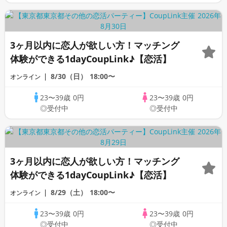
3ヶ月以内に恋人が欲しい方！マッチング
体験ができる1dayCoupLink♪【恋活】
8/30（日）
18:00〜
オンライン
23〜39歳
0円
23〜39歳
0円
◎受付中
◎受付中
3ヶ月以内に恋人が欲しい方！マッチング
体験ができる1dayCoupLink♪【恋活】
8/29（土）
18:00〜
オンライン
23〜39歳
0円
23〜39歳
0円
◎受付中
◎受付中