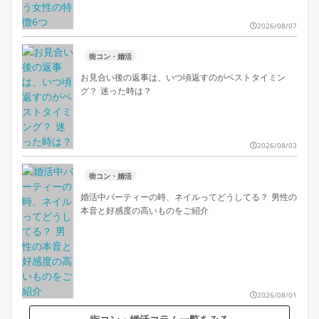
2026/08/07
街コン・婚活
お見合い後の返事は、いつ頃返すのがベストタイミン
グ？ 迷った時は？
2026/08/03
街コン・婚活
婚活中パーティーの時、ネイルってどうしてる？ 男性の
本音と好感度の高いものをご紹介
2026/08/01