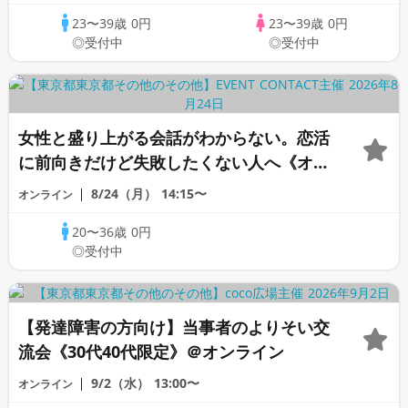
23〜39歳
0円
23〜39歳
0円
◎受付中
◎受付中
女性と盛り上がる会話がわからない。恋活
に前向きだけど失敗したくない人へ《オン
ライン恋愛相談室》
8/24（月）
14:15〜
オンライン
20〜36歳
0円
◎受付中
【発達障害の方向け】当事者のよりそい交
流会《30代40代限定》＠オンライン
9/2（水）
13:00〜
オンライン