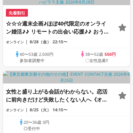
先着割引
☆☆☆週末企画♪ほぼ40代限定のオンライ
ン婚活♪♪ リモートの出会い応援♪♪ おう
ちで乾杯しませんか♪♪ ☆全国の方が対象
8/28（金）
22:15〜
オンライン
☆ 司会進行あり♪♪ THE 43s ONLINE
40〜53歳
2,500円
38〜52歳
550円
PARTY!!
参加者調整中
〇女性急募‼
女性と盛り上がる会話がわからない。恋活
に前向きだけど失敗したくない人へ《オン
ライン恋愛相談室》
8/25（火）
14:15〜
オンライン
20〜36歳
0円
◎受付中