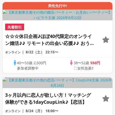
男性先行中!
先着割引
☆☆☆休日企画♪ほぼ40代限定のオンライ
ン婚活♪♪ リモートの出会い応援♪♪ おう
ちで乾杯しませんか♪♪ ☆全国の方が対象
8/22（土）
22:15〜
オンライン
☆ 司会進行あり♪♪ THE 43s ONLINE
40〜53歳
2,500円
38〜52歳
550円
PARTY!!
参加者調整中
〇女性急募‼
3ヶ月以内に恋人が欲しい方！マッチング
体験ができる1dayCoupLink♪【恋活】
8/24（月）
18:00〜
オンライン