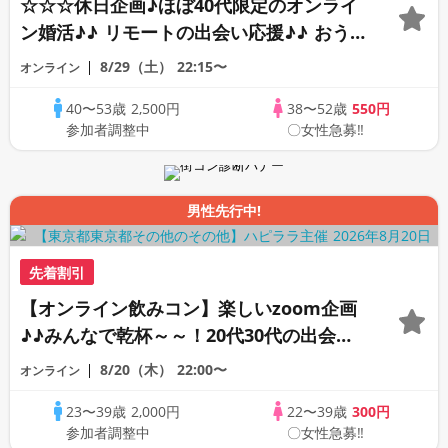
☆☆☆休日企画♪ほぼ40代限定のオンライ
ン婚活♪♪ リモートの出会い応援♪♪ おう
ちで乾杯しませんか♪♪ ☆全国の方が対象
8/29（土）
22:15〜
オンライン
☆ 司会進行あり♪♪ THE 44s ONLINE
40〜53歳
2,500円
38〜52歳
550円
PARTY!!
参加者調整中
〇女性急募‼
男性先行中!
先着割引
【オンライン飲みコン】楽しいzoom企画
♪♪みんなで乾杯～～！20代30代の出会い
応援♪♪リモートパーティー♪♪友達作りか
8/20（木）
22:00〜
オンライン
ら交流を広げましょう！仲良くなりましょ
23〜39歳
2,000円
22〜39歳
300円
う♪☆全国の方が対象☆司会進行あり♪♪♪
参加者調整中
〇女性急募‼