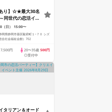
あり】☆★最大30名
代～同世代の恋活イベ
30（日）
15:00〜
静岡県静岡市葵区駿府町１−７０ シズ
総合社会福祉会館）702
歳
7,500円
20〜35歳
500円
◎受付中
イタリアン＆オード