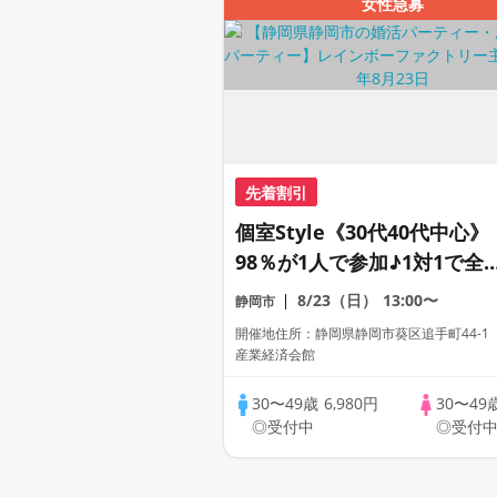
女性急募
先着割引
個室Style《30代40代中心》
98％が1人で参加♪1対1で全
員トーク☆誠実な方への婚活
8/23（日）
13:00〜
静岡市
パーティー
開催地住所：静岡県静岡市葵区追手町44-1
産業経済会館
30〜49歳
6,980円
30〜49
◎受付中
◎受付