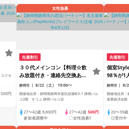
女性急募
先着割引
先着割引
３０代メインコン【料理☆飲
個室Sty
み放題付き・連絡先交換あ
98％が1
 エクセ
り・完全着席型】１名参加多
員トーク
8/22（土）
19:00〜
8/
静岡市
静岡市
数・初参加も大歓迎☆
パーティ
歳
500円
開催地住所：静岡県静岡市葵区紺屋町6-7 静岡パル
開催地住所：
コ2階 すうぷ 静岡パルコ店
産業経済会館
27〜42歳
8,800円
27〜42歳
500円
20〜39
参加者調整中
〇女性急募‼
◎受付中