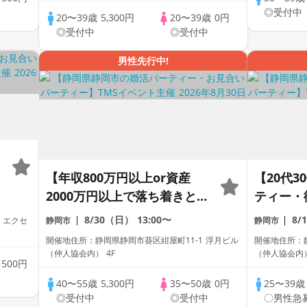
◎受付中
20〜39歳
5,300円
20〜39歳
0円
◎受付中
◎受付中
男性先行中!
【年収800万円以上or資産
【20代
2000万円以上で落ち着きと余
ティー・
裕のある】男性との出会い♪
い～
8/30（日）
13:00〜
8
 エクセ
静岡市
静岡市
婚活パーティー・街コン ～
開催地住所：静岡県静岡市葵区紺屋町11-1 浮月ビル
開催地住所：静
真剣な出会い～
（仲人協会内） 4F
（仲人協会内）
歳
500円
40〜55歳
5,300円
35〜50歳
0円
25〜39
◎受付中
◎受付中
〇男性急