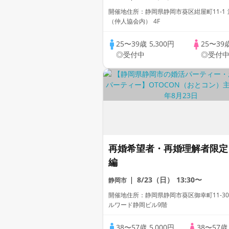
～真剣な出会い～
開催地住所：静岡県静岡市葵区紺屋町11-1
（仲人協会内） 4F
25〜39歳
5,300円
25〜39
◎受付中
◎受付
再婚希望者・再婚理解者限定
編
8/23（日）
13:30〜
静岡市
開催地住所：静岡県静岡市葵区御幸町11-30
ルワード静岡ビル9階
38〜57歳
5,000円
38〜57