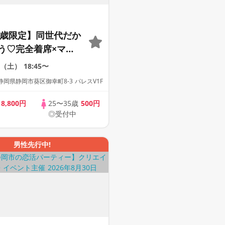
35歳限定】同世代だか
う♡完全着席×マッ
ーム付きマッチング
5（土）
18:45〜
岡県静岡市葵区御幸町8-3 パレスV1F
歳
8,800円
25〜35歳
500円
◎受付中
男性先行中!