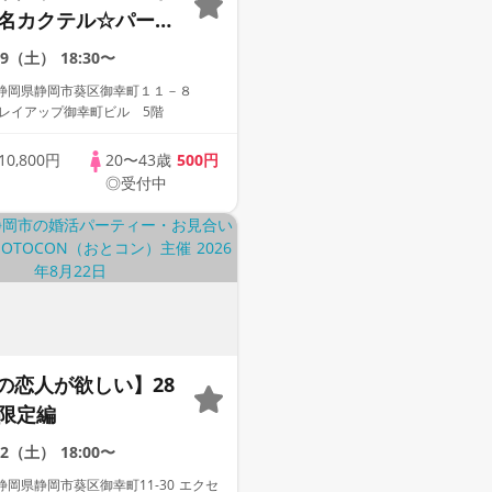
0名カクテル☆パーテ
ディズニーペアチケ
29（土）
18:30〜
たる豪華抽選会★
静岡県静岡市葵区御幸町１１－８
 レイアップ御幸町ビル 5階
10,800円
20〜43歳
500円
◎受付中
の恋人が欲しい】28
歳限定編
22（土）
18:00〜
岡県静岡市葵区御幸町11-30 エクセ