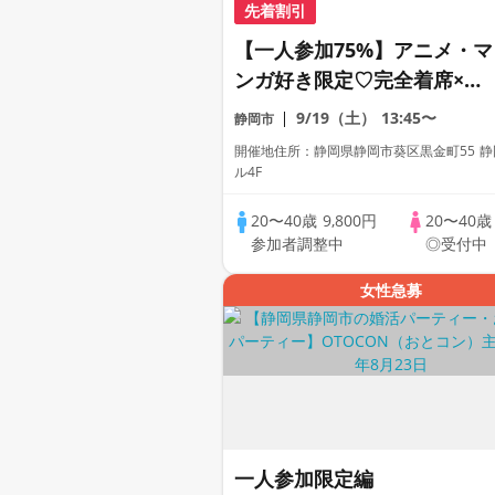
先着割引
【一人参加75%】アニメ・マ
ンガ好き限定♡完全着席×マ
ッチングゲーム付きアニメコ
9/19（土）
13:45〜
静岡市
ン
開催地住所：静岡県静岡市葵区黒金町55 
ル4F
20〜40歳
9,800円
20〜40
参加者調整中
◎受付中
女性急募
一人参加限定編