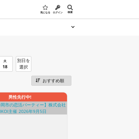
検索
気になる
ログイン
別日を
火
18
選択
男性先行中!