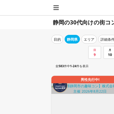
静岡の30代向けの街コ
目的
静岡県
エリア
詳細条
日
月
9
10
全
583
件中
1-24
件を表示
男性先行中!