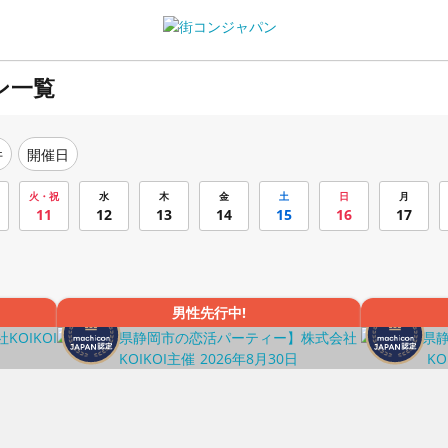
ン一覧
件
開催日
火・祝
水
木
金
土
日
月
11
12
13
14
15
16
17
男性先行中!