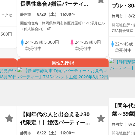
長男性集合♪婚活パーティ
ブル・8
ー・街コン ～真剣な出会い
ィー】★
8/29（土）
16:00〜
静岡市
 エクセ
8/
静岡市
～
ットも当
開催地住所：静岡県静岡市葵区紺屋町11-1 浮月ビル
開催地住所：
（仲人協会内） 4F
CSA貸会議室
歳
500円
24〜39歳
5,300円
24〜39歳
0円
22〜45歳
◎受付中
◎受付中
◎受付中
男性先行中!
【同年代
歳～39
【同年代の人と出会える♪30
代限定！】婚活パーティー・
8/
静岡市
街コン ～真剣な出会い～
8/22（土）
16:00〜
静岡市
開催地住所：静