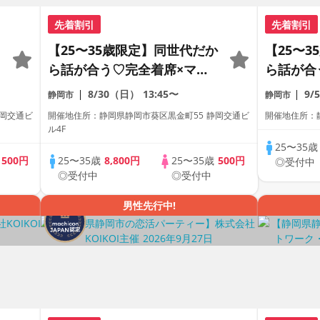
先着割引
先着割引
【25〜35歳限定】同世代だか
【25〜
ら話が合う♡完全着席×マッ
ら話が合
チングゲーム付きマッチング
チングゲ
8/30（日）
13:45〜
9/
静岡市
静岡市
コン
コン
静岡交通ビ
開催地住所：静岡県静岡市葵区黒金町55 静岡交通ビ
開催地住所：静
ル4F
25〜35
歳
500円
25〜35歳
8,800円
25〜35歳
500円
◎受付中
◎受付中
◎受付中
男性先行中!