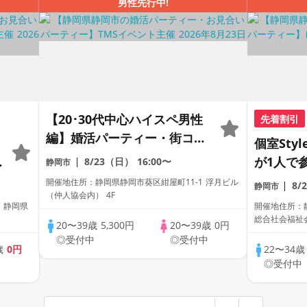
男性先行中!
【20･30代中心ハイスペ男性
先着割引
編】婚活パーティー・街コ
個室Sty
ン ～真剣な出会い～
が1人で
8/23（日）
16:00〜
静岡市
ク☆誠実
開催地住所：静岡県静岡市葵区紺屋町11-1 浮月ビル
8/
静岡市
（仲人協会内） 4F
ィー
 静岡県
開催地住所：
総合社会福祉
20〜39歳
5,300円
20〜39歳
0円
◎受付中
◎受付中
歳
0円
22〜34
中
◎受付中