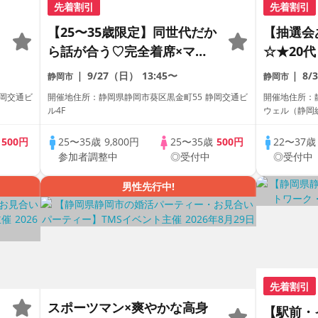
先着割引
先着割引
【25〜35歳限定】同世代だか
【抽選会
ら話が合う♡完全着席×マッ
☆★20
チングゲーム付きマッチング
ント！
9/27（日）
13:45〜
8/
静岡市
静岡市
コン
静岡交通ビ
開催地住所：静岡県静岡市葵区黒金町55 静岡交通ビ
開催地住所：
ル4F
ウェル（静岡
歳
500円
25〜35歳
9,800円
25〜35歳
500円
22〜37
参加者調整中
◎受付中
◎受付中
男性先行中!
先着割引
スポーツマン×爽やかな高身
【駅前・