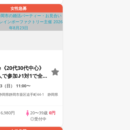
女性急募
le《20代30代中心》
人で参加♪1対1で全
☆誠実な方への婚活
23（日）
11:00〜
ー
静岡県静岡市葵区追手町44-1 静岡県
歳
6,980円
20〜39歳
0円
◎受付中