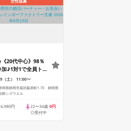
女性急募
le《20代中心》98％
参加♪1対1で全員トー
な方への婚活パーテ
29（土）
11:00〜
静岡県静岡市葵区駿府町1-70 静岡県
会館シズウエル
歳
6,980円
22〜34歳
0円
◎受付中