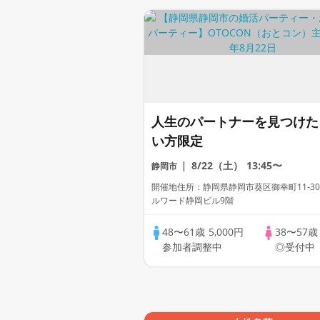
人生のパートナーを見つけた
い方限定
8/22（土）
13:45〜
静岡市
開催地住所：静岡県静岡市葵区御幸町11-30
ルワード静岡ビル9階
48〜61歳
5,000円
38〜57
参加者調整中
◎受付中