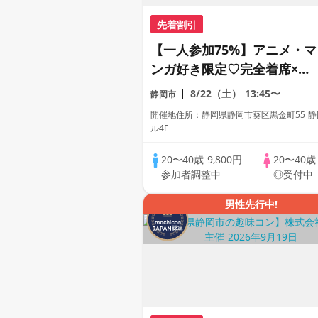
先着割引
【一人参加75%】アニメ・マ
ンガ好き限定♡完全着席×マ
ッチングゲーム付きアニメコ
8/22（土）
13:45〜
静岡市
ン
開催地住所：静岡県静岡市葵区黒金町55 
ル4F
20〜40歳
9,800円
20〜40
参加者調整中
◎受付中
男性先行中!