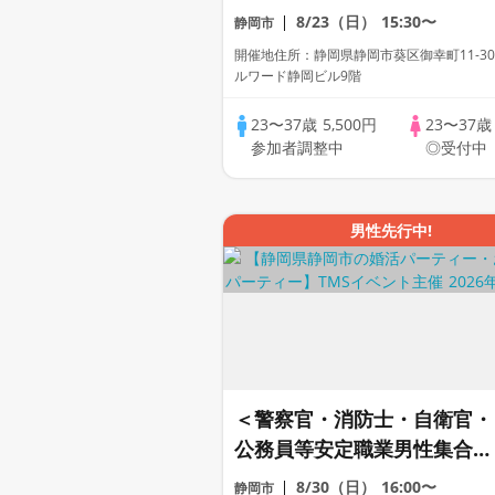
8/23（日）
15:30〜
静岡市
開催地住所：静岡県静岡市葵区御幸町11-30
ルワード静岡ビル9階
23〜37歳
5,500円
23〜37
参加者調整中
◎受付中
男性先行中!
＜警察官・消防士・自衛官・
公務員等安定職業男性集合編
＞婚活パーティー・街コン
8/30（日）
16:00〜
静岡市