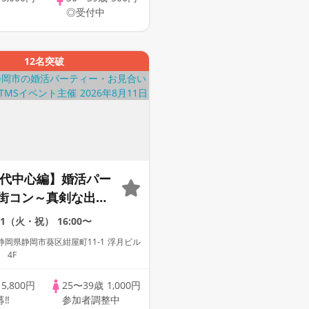
◎受付中
12名突破
30代中心編】婚活パー
街コン～真剣な出会
/11（火・祝）
16:00〜
岡県静岡市葵区紺屋町11-1 浮月ビル
 4F
歳
5,800円
25〜39歳
1,000円
募‼
参加者調整中