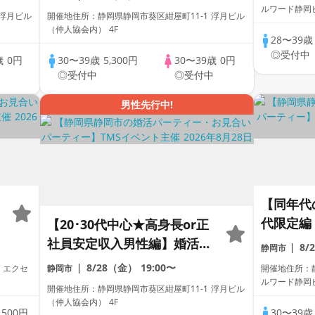
ルワード静岡
 浮月ビル
開催地住所：静岡県静岡市葵区紺屋町11-1 浮月ビル
（仲人協会内） 4F
28〜39
◎受付中
歳
0円
30〜39歳
5,300円
30〜39歳
0円
中
◎受付中
◎受付中
男性先行中!
【同年代
代限定編
【20･30代中心★高身長or正
社員安定収入男性編】婚活パ
8/
静岡市
ーティー・街コン ～真剣な
8/28（金）
19:00〜
 エクセ
静岡市
開催地住所：静
出会い～
ルワード静岡
開催地住所：静岡県静岡市葵区紺屋町11-1 浮月ビル
（仲人協会内） 4F
歳
500円
30〜39