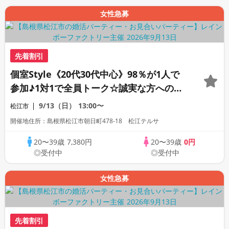
女性急募
先着割引
個室Style《20代30代中心》98％が1人で
参加♪1対1で全員トーク☆誠実な方への婚
活パーティー
9/13（日）
13:00〜
松江市
開催地住所：島根県松江市朝日町478-18 松江テルサ
20〜39歳
7,380円
20〜39歳
0円
◎受付中
◎受付中
女性急募
先着割引