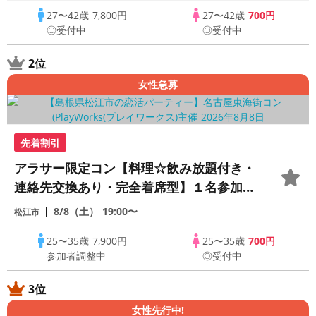
27〜42歳
7,800円
27〜42歳
700円
◎受付中
◎受付中
2位
女性急募
先着割引
アラサー限定コン【料理☆飲み放題付き・
連絡先交換あり・完全着席型】１名参加多
数・初参加も大歓迎☆プレイワークス主催
8/8（土）
19:00〜
松江市
☆
25〜35歳
7,900円
25〜35歳
700円
参加者調整中
◎受付中
3位
女性先行中!