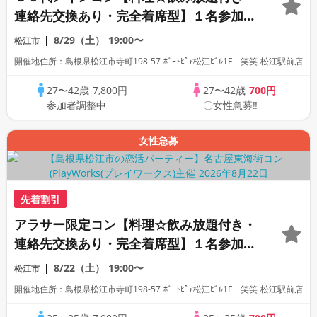
連絡先交換あり・完全着席型】１名参加多
数・初参加も大歓迎☆
8/29（土）
19:00〜
松江市
開催地住所：島根県松江市寺町198-57 ﾎﾞｰﾄﾋﾟｱ松江ﾋﾞﾙ1F 笑笑 松江駅前店
27〜42歳
7,800円
27〜42歳
700円
参加者調整中
〇女性急募‼
女性急募
先着割引
アラサー限定コン【料理☆飲み放題付き・
連絡先交換あり・完全着席型】１名参加多
数・初参加も大歓迎☆プレイワークス主催
8/22（土）
19:00〜
松江市
☆
開催地住所：島根県松江市寺町198-57 ﾎﾞｰﾄﾋﾟｱ松江ﾋﾞﾙ1F 笑笑 松江駅前店