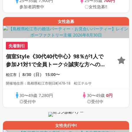
25〜35歳
7,900円
25〜35歳
700円
参加者調整中
〇女性急募‼
女性急募
先着割引
個室Style《30代40代中心》98％が1人で
参加♪1対1で全員トーク☆誠実な方への婚
活パーティー
8/30（日）
15:00〜
松江市
開催地住所：島根県松江市朝日町478-18 松江テルサ
30〜49歳
7,280円
30〜49歳
0円
◎受付中
◎受付中
女性先行中!