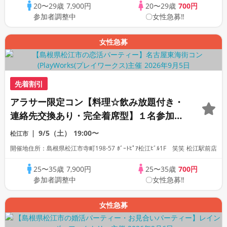
20〜29歳
7,900円
20〜29歳
700円
参加者調整中
〇女性急募‼
女性急募
先着割引
アラサー限定コン【料理☆飲み放題付き・
連絡先交換あり・完全着席型】１名参加多
数・初参加も大歓迎☆プレイワークス主催
9/5（土）
19:00〜
松江市
☆
開催地住所：島根県松江市寺町198-57 ﾎﾞｰﾄﾋﾟｱ松江ﾋﾞﾙ1F 笑笑 松江駅前店
25〜35歳
7,900円
25〜35歳
700円
参加者調整中
〇女性急募‼
女性急募