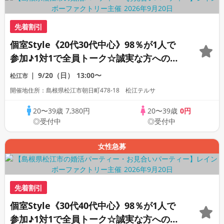
先着割引
個室Style《20代30代中心》98％が1人で
参加♪1対1で全員トーク☆誠実な方への婚
活パーティー
9/20（日）
13:00〜
松江市
開催地住所：島根県松江市朝日町478-18 松江テルサ
20〜39歳
7,380円
20〜39歳
0円
◎受付中
◎受付中
女性急募
先着割引
個室Style《30代40代中心》98％が1人で
参加♪1対1で全員トーク☆誠実な方への婚