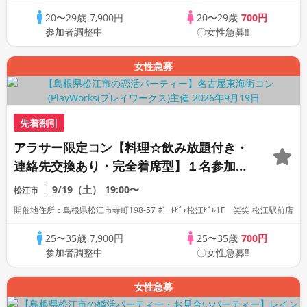
20〜29歳
7,900円
20〜29歳
700円
参加者調整中
〇女性急募‼
女性急募
先着割引
アラサー限定コン【料理☆飲み放題付き・
連絡先交換あり・完全着席型】１名参加多
数・初参加も大歓迎☆プレイワークス主催
9/19（土）
19:00〜
松江市
☆
開催地住所：島根県松江市寺町198-57 ﾎﾞｰﾄﾋﾟｱ松江ﾋﾞﾙ1F 笑笑 松江駅前店
25〜35歳
7,900円
25〜35歳
700円
参加者調整中
〇女性急募‼
女性急募