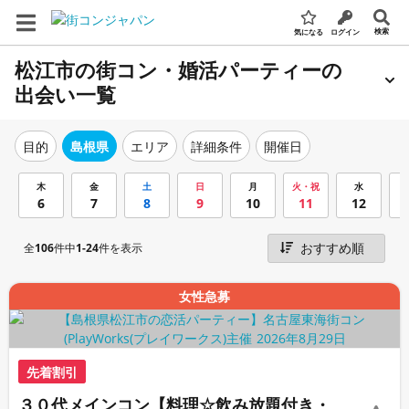
検索
気になる
ログイン
松江市の街コン・婚活パーティーの
出会い一覧
エリア
詳細条件
開催日
目的
島根県
木
金
土
日
月
火・祝
水
6
7
8
9
10
11
12
全
106
件中
1-24
件を表示
女性急募
先着割引
３０代メインコン【料理☆飲み放題付き・