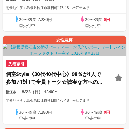
開催地住所：島根県松江市朝日町478-18 松江テルサ
20〜39歳
7,280円
20〜39歳
0円
◎受付中
◎受付中
女性急募
先着割引
個室Style《30代40代中心》98％が1人で
参加♪1対1で全員トーク☆誠実な方への婚
活パーティー
8/23（日）
15:00〜
松江市
開催地住所：島根県松江市朝日町478-18 松江テルサ
30〜49歳
7,280円
30〜49歳
0円
◎受付中
◎受付中