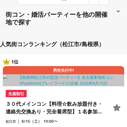
街コン・婚活パーティーを他の開催
地で探す
人気街コンランキング（松江市/島根県）
1位
男性先行中!
先着割引
３０代メインコン【料理☆飲み放題付き・
連絡先交換あり・完全着席型】１名参加多
数・初参加も大歓迎☆
8/15（土）
19:00〜
松江市