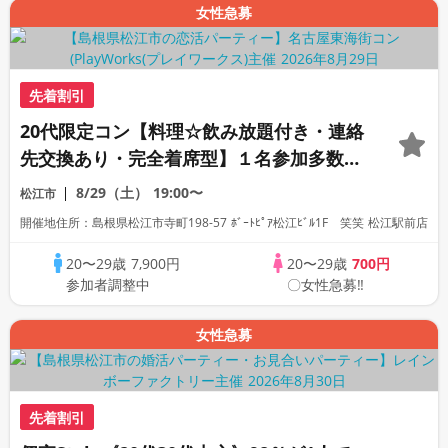
女性急募
先着割引
20代限定コン【料理☆飲み放題付き・連絡
先交換あり・完全着席型】１名参加多数・
初参加も大歓迎☆プレイワークス主催☆
8/29（土）
19:00〜
松江市
開催地住所：島根県松江市寺町198-57 ﾎﾞｰﾄﾋﾟｱ松江ﾋﾞﾙ1F 笑笑 松江駅前店
20〜29歳
7,900円
20〜29歳
700円
参加者調整中
〇女性急募‼
女性急募
先着割引