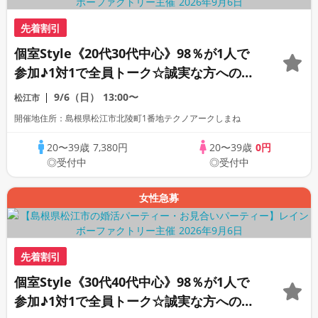
先着割引
個室Style《20代30代中心》98％が1人で
参加♪1対1で全員トーク☆誠実な方への婚
活パーティー
9/6（日）
13:00〜
松江市
開催地住所：島根県松江市北陵町1番地テクノアークしまね
20〜39歳
7,380円
20〜39歳
0円
◎受付中
◎受付中
女性急募
先着割引
個室Style《30代40代中心》98％が1人で
参加♪1対1で全員トーク☆誠実な方への婚