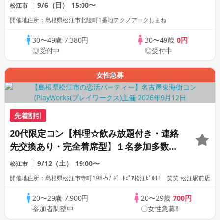
活パーティー
9/6（日）
15:00〜
松江市
開催地住所：島根県松江市北陵町1番地テクノアークしまね
30〜49歳
7,380円
30〜49歳
0円
◎受付中
◎受付中
女性急募
先着割引
20代限定コン【料理☆飲み放題付き・連絡
先交換あり・完全着席型】１名参加多数・
初参加も大歓迎☆プレイワークス主催☆
9/12（土）
19:00〜
松江市
開催地住所：島根県松江市寺町198-57 ﾎﾞｰﾄﾋﾟｱ松江ﾋﾞﾙ1F 笑笑 松江駅前店
20〜29歳
7,900円
20〜29歳
700円
参加者調整中
〇女性急募‼