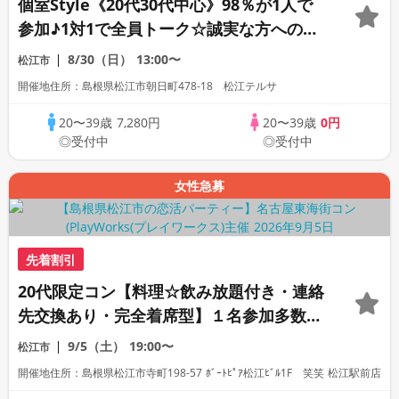
個室Style《20代30代中心》98％が1人で
参加♪1対1で全員トーク☆誠実な方への婚
活パーティー
8/30（日）
13:00〜
松江市
開催地住所：島根県松江市朝日町478-18 松江テルサ
20〜39歳
7,280円
20〜39歳
0円
◎受付中
◎受付中
女性急募
先着割引
20代限定コン【料理☆飲み放題付き・連絡
先交換あり・完全着席型】１名参加多数・
初参加も大歓迎☆プレイワークス主催☆
9/5（土）
19:00〜
松江市
開催地住所：島根県松江市寺町198-57 ﾎﾞｰﾄﾋﾟｱ松江ﾋﾞﾙ1F 笑笑 松江駅前店