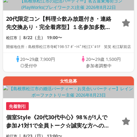
20代限定コン【料理☆飲み放題付き・連絡
先交換あり・完全着席型】１名参加多数・
初参加も大歓迎☆プレイワークス主催☆
8/22（土）
19:00〜
松江市
開催地住所：島根県松江市寺町198-57 ﾎﾞｰﾄﾋﾟｱ松江ﾋﾞﾙ1F 笑笑 松江駅前店
20〜29歳
7,900円
20〜29歳
1,500円
◎受付中
参加者調整中
女性急募
先着割引
個室Style《20代30代中心》98％が1人で
参加♪1対1で全員トーク☆誠実な方への婚
活パーティー
8/23（日）
13:00〜
松江市