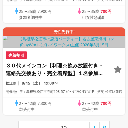
25〜35歳
7,900円
25〜35歳
700円
参加者調整中
〇女性急募‼
男性先行中!
先着割引
３０代メインコン【料理☆飲み放題付き・
連絡先交換あり・完全着席型】１名参加多
数・初参加も大歓迎☆
8/15（土）
19:00〜
松江市
開催地住所：島根県松江市寺町198-57 ﾎﾞｰﾄﾋﾟｱ松江ﾋﾞﾙ1F 笑笑 松江駅前店
27〜42歳
7,800円
27〜42歳
700円
◎受付中
◎受付中
1/5