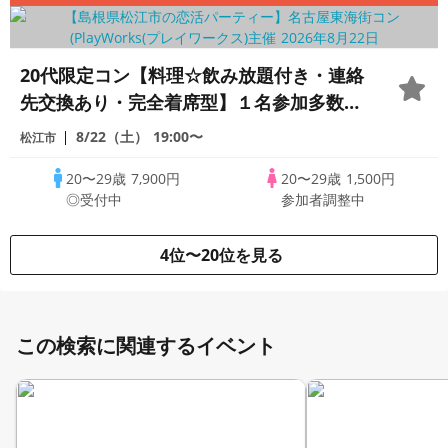
20代限定コン【料理☆飲み放題付き・連絡
先交換あり・完全着席型】１名参加多数・
初参加も大歓迎☆プレイワークス主催☆
8/22（土）
19:00〜
松江市
20〜29歳
7,900円
20〜29歳
1,500円
◎受付中
参加者調整中
4位〜20位を見る
この検索に関連するイベント