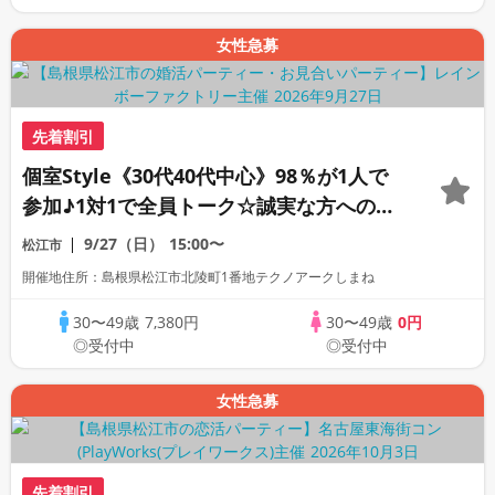
女性急募
先着割引
個室Style《30代40代中心》98％が1人で
参加♪1対1で全員トーク☆誠実な方への婚
活パーティー
9/27（日）
15:00〜
松江市
開催地住所：島根県松江市北陵町1番地テクノアークしまね
30〜49歳
7,380円
30〜49歳
0円
◎受付中
◎受付中
女性急募
先着割引