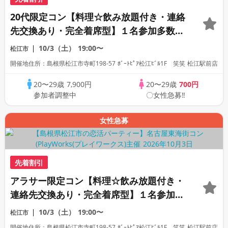
20代限定コン【料理☆飲み放題付き・連絡
先交換あり・完全着席型】１名参加多数・
初参加も大歓迎☆プレイワークス主催☆
10/3（土）
19:00〜
松江市
開催地住所：島根県松江市寺町198-57 ﾎﾞｰﾄﾋﾟｱ松江ﾋﾞﾙ1F 笑笑 松江駅前店
20〜29歳
7,900円
20〜29歳
700円
参加者調整中
〇女性急募‼
女性急募
先着割引
アラサー限定コン【料理☆飲み放題付き・
連絡先交換あり・完全着席型】１名参加多
数・初参加も大歓迎☆プレイワークス主催
10/3（土）
19:00〜
松江市
☆
開催地住所：島根県松江市寺町198-57 ﾎﾞｰﾄﾋﾟｱ松江ﾋﾞﾙ1F 笑笑 松江駅前店