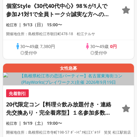
個室Style《30代40代中心》98％が1人で
参加♪1対1で全員トーク☆誠実な方への婚
活パーティー
9/13（日）
15:00〜
松江市
開催地住所：島根県松江市朝日町478-18 松江テルサ
30〜49歳
7,380円
30〜49歳
0円
◎受付中
◎受付中
女性急募
先着割引
20代限定コン【料理☆飲み放題付き・連絡
先交換あり・完全着席型】１名参加多数・
初参加も大歓迎☆プレイワークス主催☆
9/19（土）
19:00〜
松江市
開催地住所：島根県松江市寺町198-57 ﾎﾞｰﾄﾋﾟｱ松江ﾋﾞﾙ1F 笑笑 松江駅前店