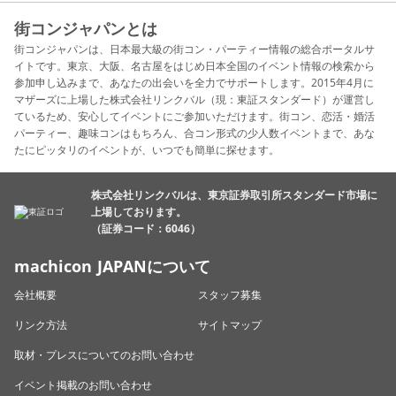
街コンジャパンとは
街コンジャパンは、日本最大級の街コン・パーティー情報の総合ポータルサ
イトです。東京、大阪、名古屋をはじめ日本全国のイベント情報の検索から
参加申し込みまで、あなたの出会いを全力でサポートします。2015年4月に
マザーズに上場した株式会社リンクバル（現：東証スタンダード）が運営し
ているため、安心してイベントにご参加いただけます。街コン、恋活・婚活
パーティー、趣味コンはもちろん、合コン形式の少人数イベントまで、あな
たにピッタリのイベントが、いつでも簡単に探せます。
株式会社リンクバルは、東京証券取引所スタンダード市場に
上場しております。
（証券コード：6046）
machicon JAPANについて
会社概要
スタッフ募集
リンク方法
サイトマップ
取材・プレスについてのお問い合わせ
イベント掲載のお問い合わせ