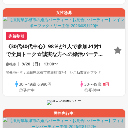
女性急募
先着割引
《30代40代中心》98％が1人で参加♪1対1
で全員トーク☆誠実な方への婚活パーティ
ー
9/20（日）
13:00〜
彦根市
開催地住所：滋賀県彦根市野瀬町187-4 ひこね市文化プラザ
30〜49歳
6,980円
30〜49歳
0円
◎受付中
◎受付中
男性先行中!