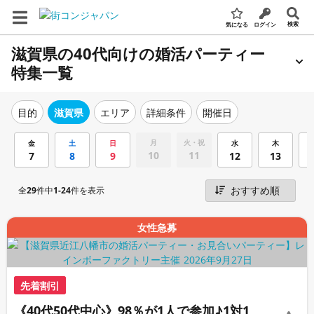
検索
気になる
ログイン
滋賀県の40代向けの婚活パーティー
特集一覧
エリア
詳細条件
開催日
目的
滋賀県
月
火・祝
金
土
日
水
木
10
11
7
8
9
12
13
全
29
件中
1-24
件を表示
女性急募
先着割引
《40代50代中心》98％が1人で参加♪1対1