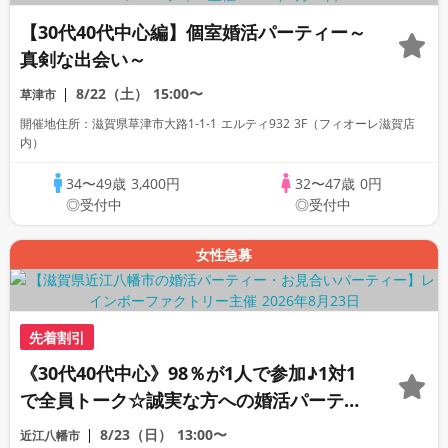
【30代40代中心編】個室婚活パーティー～
真剣な出会い～
8/22（土）
15:00〜
草津市
開催地住所：滋賀県草津市大路1-1-1 エルティ932 3F（フィオーレ滋賀店
内）
34〜49歳
3,400円
32〜47歳
0円
◎受付中
◎受付中
女性急募
先着割引
《30代40代中心》98％が1人で参加♪1対1
で全員トーク☆誠実な方への婚活パーティ
ー
8/23（日）
13:00〜
近江八幡市