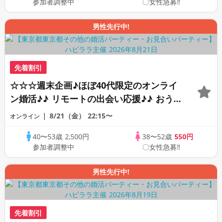
参加者調整中
〇女性急募‼
男性先行中!
先着割引
☆☆☆週末企画♪ほぼ40代限定のオンライ
ン婚活♪♪ リモートの出会い応援♪♪ おう
ちで乾杯しませんか♪♪ ☆全国の方が対象
8/21（金）
22:15〜
オンライン
☆ 司会進行あり♪♪ THE 42s ONLINE
40〜53歳
2,500円
38〜52歳
550円
PARTY!!
参加者調整中
〇女性急募‼
男性先行中!
先着割引