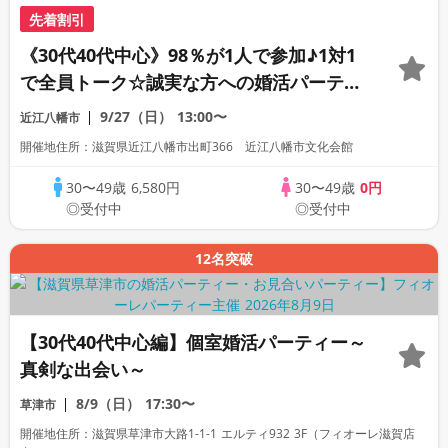
先着割引
《30代40代中心》98％が1人で参加♪1対1
で全員トーク☆誠実な方への婚活パーティ
ー
9/27（日）
13:00〜
近江八幡市
開催地住所：滋賀県近江八幡市出町366 近江八幡市文化会館
30〜49歳
6,580円
30〜49歳
0円
◎受付中
◎受付中
12名突破
【30代40代中心編】個室婚活パーティー～
真剣な出会い～
8/9（日）
17:30〜
草津市
開催地住所：滋賀県草津市大路1-1-1 エルティ932 3F（フィオーレ滋賀店