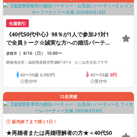
先着割引
《40代50代中心》98％が1人で参加♪1対1
で全員トーク☆誠実な方への婚活パーティ
ー
8/16（日）
15:00〜
彦根市
開催地住所：滋賀県彦根市野瀬町187-4 ひこね市文化プラザ
40〜59歳
6,980円
40〜59歳
0円
◎受付中
◎受付中
12名突破
販売終了まで残り1日！
★再婚者または再婚理解者の方★＜40代50