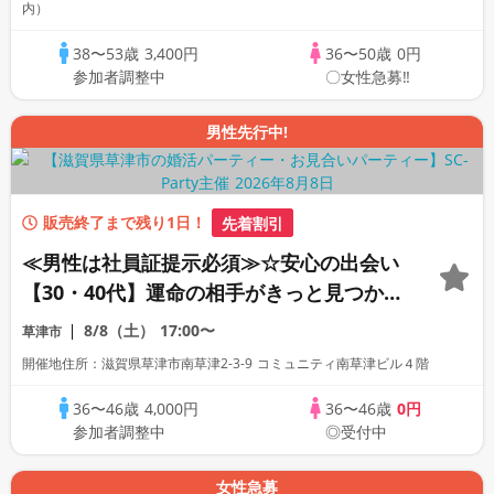
内）
38〜53歳
3,400円
36〜50歳
0円
参加者調整中
〇女性急募‼
男性先行中!
販売終了まで残り1日！
先着割引
≪男性は社員証提示必須≫☆安心の出会い
【30・40代】運命の相手がきっと見つか
る！半個室で初心者でも安心パーティー♡
8/8（土）
17:00〜
草津市
開催地住所：滋賀県草津市南草津2-3-9 コミュニティ南草津ビル４階
36〜46歳
4,000円
36〜46歳
0円
参加者調整中
◎受付中
女性急募