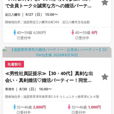
で全員トーク☆誠実な方への婚活パーティ
ー
9/27（日）
15:00〜
近江八幡市
開催地住所：滋賀県近江八幡市出町366 近江八幡市文化会館
40〜59歳
6,580円
40〜59歳
0円
◎受付中
◎受付中
先着割引
≪男性社員証提示≫【30・40代】真剣な出
会い・真剣婚活♡婚活パーティー！同世代
で盛り上がろう！
8/30（日）
16:00〜
草津市
開催地住所：滋賀県草津市南草津2-3-9 コミュニティ南草津ビル４階
32〜46歳
2,800円
32〜46歳
1,000円
◎受付中
◎受付中