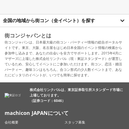
全国の地域から街コン（全イベント）を探す
街コンジャパンとは
街コンジャパンは、日本最大級の街コン・パーティー情報の総合ポータルサ
イトです。東京、大阪、名古屋をはじめ日本全国のイベント情報の検索から
参加申し込みまで、あなたの出会いを全力でサポートします。2015年4月に
マザーズに上場した株式会社リンクバル（現：東証スタンダード）が運営し
ているため、安心してイベントにご参加いただけます。街コン、恋活・婚活
パーティー、趣味コンはもちろん、合コン形式の少人数イベントまで、あな
たにピッタリのイベントが、いつでも簡単に探せます。
株式会社リンクバルは、東京証券取引所スタンダード市場に
上場しております。
（証券コード：6046）
machicon JAPANについて
会社概要
スタッフ募集