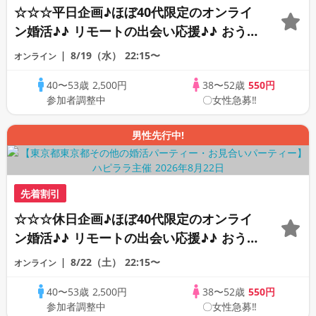
☆☆☆平日企画♪ほぼ40代限定のオンライ
ン婚活♪♪ リモートの出会い応援♪♪ おう
ちで乾杯しませんか♪♪ ☆全国の方が対象
8/19（水）
22:15〜
オンライン
☆ 司会進行あり♪♪ THE 42s ONLINE
40〜53歳
2,500円
38〜52歳
550円
PARTY!!
参加者調整中
〇女性急募‼
男性先行中!
先着割引
☆☆☆休日企画♪ほぼ40代限定のオンライ
ン婚活♪♪ リモートの出会い応援♪♪ おう
ちで乾杯しませんか♪♪ ☆全国の方が対象
8/22（土）
22:15〜
オンライン
☆ 司会進行あり♪♪ THE 43s ONLINE
40〜53歳
2,500円
38〜52歳
550円
PARTY!!
参加者調整中
〇女性急募‼