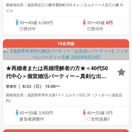
開催地住所：滋賀県近江八幡市鷹飼町454-4 レンタルスペース近江八幡 N
ビル
30〜49歳
6,580円
30〜49歳
0円
◎受付中
◎受付中
10名突破
★再婚者または再婚理解者の方★＜40代50
代中心＞個室婚活パーティー～真剣な出会
い～
8/23（日）
15:00〜
草津市
開催地住所：滋賀県草津市大路1-1-1 エルティ932 3F（フィオーレ滋賀店
内）
45〜59歳
3,900円
40〜55歳
0円
参加者調整中
〇女性急募‼