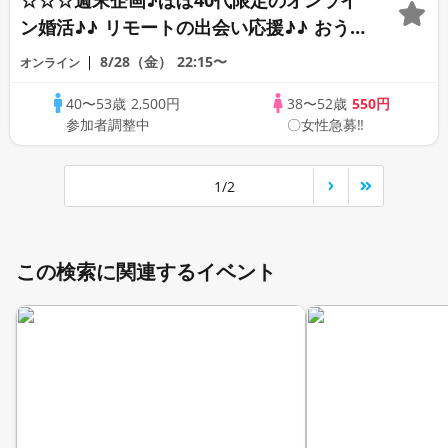
☆☆☆週末企画♪ほぼ40代限定のオンライ
ン婚活♪♪ リモートの出会い応援♪♪ おう
ちで乾杯しませんか♪♪ ☆全国の方が対象
8/28（金）
22:15〜
オンライン
☆ 司会進行あり♪♪ THE 43s ONLINE
40〜53歳
2,500円
38〜52歳
550円
PARTY!!
参加者調整中
〇女性急募‼
1/2
この検索に関連するイベント