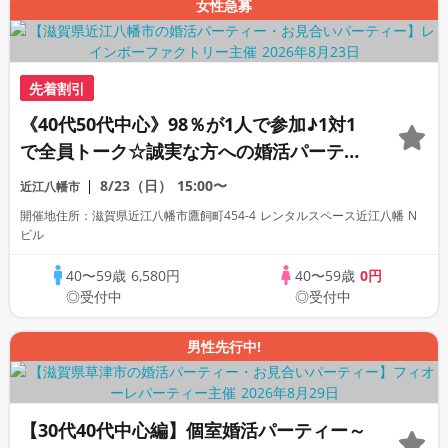
女性急募
先着割引
《40代50代中心》98％が1人で参加♪1対1
で全員トーク☆誠実な方への婚活パーティ
ー
8/23（日）
15:00〜
近江八幡市
開催地住所：滋賀県近江八幡市鷹飼町454-4 レンタルスペース近江八幡 N
ビル
40〜59歳
6,580円
40〜59歳
0円
◎受付中
◎受付中
男性先行中!
【30代40代中心編】個室婚活パーティー～