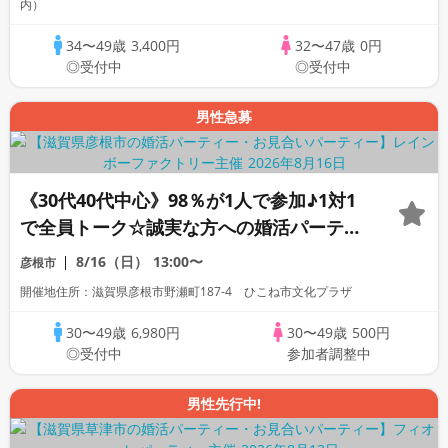
内）
34〜49歳
3,400円
32〜47歳
0円
◎受付中
◎受付中
男性急募
《30代40代中心》98％が1人で参加♪1対1
で全員トーク☆誠実な方への婚活パーティ
ー
8/16（日）
13:00〜
彦根市
開催地住所：滋賀県彦根市野瀬町187-4 ひこね市文化プラザ
30〜49歳
6,980円
30〜49歳
500円
◎受付中
参加者調整中
男性先行中!