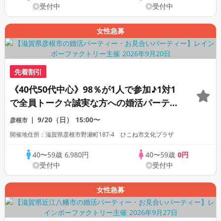
◎受付中
◎受付中
女性急募
先着割引
《40代50代中心》98％が1人で参加♪1対1
で全員トーク☆誠実な方への婚活パーティ
ー
9/20（日）
15:00〜
彦根市
開催地住所：滋賀県彦根市野瀬町187-4 ひこね市文化プラザ
40〜59歳
6,980円
40〜59歳
0円
◎受付中
◎受付中
女性急募