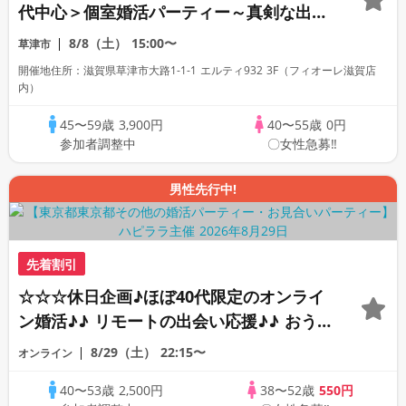
代中心＞個室婚活パーティー～真剣な出会
い～
8/8（土）
15:00〜
草津市
開催地住所：滋賀県草津市大路1-1-1 エルティ932 3F（フィオーレ滋賀店
内）
45〜59歳
3,900円
40〜55歳
0円
参加者調整中
〇女性急募‼
男性先行中!
先着割引
☆☆☆休日企画♪ほぼ40代限定のオンライ
ン婚活♪♪ リモートの出会い応援♪♪ おう
ちで乾杯しませんか♪♪ ☆全国の方が対象
8/29（土）
22:15〜
オンライン
☆ 司会進行あり♪♪ THE 44s ONLINE
40〜53歳
2,500円
38〜52歳
550円
PARTY!!