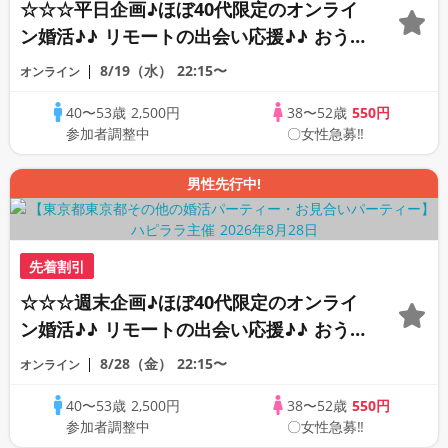
☆☆☆平日企画♪ほぼ40代限定のオンライ
ン婚活♪♪ リモートの出会い応援♪♪ おう
ちで乾杯しませんか♪♪ ☆全国の方が対象
8/19（水）
22:15〜
オンライン
☆ 司会進行あり♪♪ THE 42s ONLINE
40〜53歳
2,500円
38〜52歳
550円
PARTY!!
参加者調整中
〇女性急募‼
男性先行中!
先着割引
☆☆☆週末企画♪ほぼ40代限定のオンライ
ン婚活♪♪ リモートの出会い応援♪♪ おう
ちで乾杯しませんか♪♪ ☆全国の方が対象
8/28（金）
22:15〜
オンライン
☆ 司会進行あり♪♪ THE 43s ONLINE
40〜53歳
2,500円
38〜52歳
550円
PARTY!!
参加者調整中
〇女性急募‼