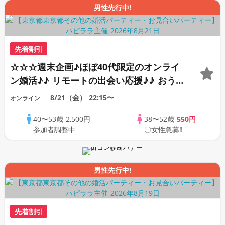
男性先行中!
先着割引
☆☆☆週末企画♪ほぼ40代限定のオンライ
ン婚活♪♪ リモートの出会い応援♪♪ おう
ちで乾杯しませんか♪♪ ☆全国の方が対象
8/21（金）
22:15〜
オンライン
☆ 司会進行あり♪♪ THE 42s ONLINE
40〜53歳
2,500円
38〜52歳
550円
PARTY!!
参加者調整中
〇女性急募‼
男性先行中!
先着割引