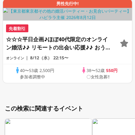
男性先行中!
先着割引
☆☆☆平日企画♪ほぼ40代限定のオンライ
ン婚活♪♪ リモートの出会い応援♪♪ おう
ちで乾杯しませんか♪♪ ☆全国の方が対象
8/12（水）
22:15〜
オンライン
☆ 司会進行あり♪♪ THE 41s ONLINE
40〜53歳
2,500円
38〜52歳
550円
PARTY!!
参加者調整中
〇女性急募‼
この検索に関連するイベント