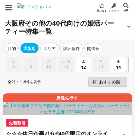
検索
気になる
ログイン
大阪府その他の40代向けの婚活パー
ティー特集一覧
エリア
詳細条件
開催日
目的
大阪府
土
日
月
火・祝
木
水
金
8
9
10
11
13
12
14
全
9
件中
1-9
件を表示
男性先行中!
先着割引
☆☆☆休日企画♪ほぼ40代限定のオンライ