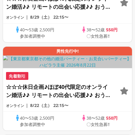
ン婚活♪♪ リモートの出会い応援♪♪ おう
ちで乾杯しませんか♪♪ ☆全国の方が対象
8/29（土）
22:15〜
オンライン
☆ 司会進行あり♪♪ THE 44s ONLINE
40〜53歳
2,500円
38〜52歳
550円
PARTY!!
参加者調整中
〇女性急募‼
男性先行中!
先着割引
☆☆☆休日企画♪ほぼ40代限定のオンライ
ン婚活♪♪ リモートの出会い応援♪♪ おう
ちで乾杯しませんか♪♪ ☆全国の方が対象
8/22（土）
22:15〜
オンライン
☆ 司会進行あり♪♪ THE 43s ONLINE
40〜53歳
2,500円
38〜52歳
550円
PARTY!!
参加者調整中
〇女性急募‼