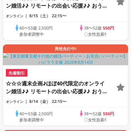
ン婚活♪♪ リモートの出会い応援♪♪ おう
ちで乾杯しませんか♪♪ ☆全国の方が対象
8/15（土）
22:15〜
オンライン
☆ 司会進行あり♪♪ THE 42s ONLINE
40〜53歳
2,500円
38〜52歳
550円
PARTY!!
参加者調整中
〇女性急募‼
男性先行中!
先着割引
☆☆☆週末企画♪ほぼ40代限定のオンライ
ン婚活♪♪ リモートの出会い応援♪♪ おう
ちで乾杯しませんか♪♪ ☆全国の方が対象
8/14（金）
22:15〜
オンライン
☆ 司会進行あり♪♪ THE 41s ONLINE
40〜53歳
2,500円
38〜52歳
550円
PARTY!!
参加者調整中
〇女性急募‼