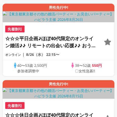
男性先行中!
先着割引
☆☆☆平日企画♪ほぼ40代限定のオンライ
ン婚活♪♪ リモートの出会い応援♪♪ おう
ちで乾杯しませんか♪♪ ☆全国の方が対象
8/26（水）
22:15〜
オンライン
☆ 司会進行あり♪♪ THE 43s ONLINE
40〜53歳
2,500円
38〜52歳
550円
PARTY!!
参加者調整中
〇女性急募‼
男性先行中!
先着割引
☆☆☆休日企画♪ほぼ40代限定のオンライ