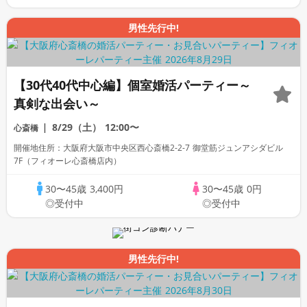
男性先行中!
【30代40代中心編】個室婚活パーティー～
真剣な出会い～
8/29（土）
12:00〜
心斎橋
開催地住所：大阪府大阪市中央区西心斎橋2-2-7 御堂筋ジュンアシダビル
7F（フィオーレ心斎橋店内）
30〜45歳
3,400円
30〜45歳
0円
◎受付中
◎受付中
男性先行中!