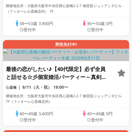
開催地住所：大阪府大阪市中央区西心斎橋2-2-7 御堂筋ジュンアシダビル
（フィオーレ心斎橋店内） 7F
38〜53歳
3,900円
36〜50歳
0円
◎受付中
◎受付中
男性先行中!
最後の恋がしたい♪【40代限定】必ず全員
と話せる☆彡個室婚活パーティー～真剣な
出会い～
8/11（火・祝）
18:00〜
心斎橋
開催地住所：大阪府大阪市中央区西心斎橋2-2-7 御堂筋ジュンアシダビル
7F（フィオーレ心斎橋店内）
40〜49歳
3,400円
40〜49歳
0円
◎受付中
◎受付中