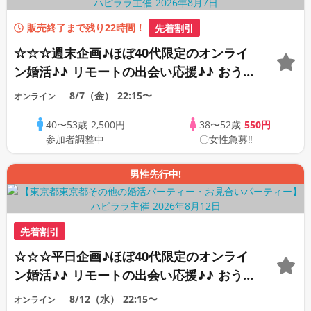
販売終了まで残り22時間！
先着割引
☆☆☆週末企画♪ほぼ40代限定のオンライ
ン婚活♪♪ リモートの出会い応援♪♪ おう
ちで乾杯しませんか♪♪ ☆全国の方が対象
8/7（金）
22:15〜
オンライン
☆ 司会進行あり♪♪ THE 40s ONLINE
40〜53歳
2,500円
38〜52歳
550円
PARTY!!
参加者調整中
〇女性急募‼
男性先行中!
先着割引
☆☆☆平日企画♪ほぼ40代限定のオンライ
ン婚活♪♪ リモートの出会い応援♪♪ おう
ちで乾杯しませんか♪♪ ☆全国の方が対象
8/12（水）
22:15〜
オンライン