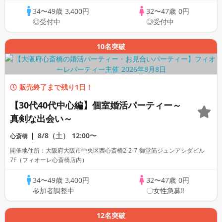
34〜49歳
3,400円
32〜47歳
0円
◎受付中
◎受付中
10名突破
販売終了まで残り1日！
【30代40代中心編】個室婚活パーティー～
真剣な出会い～
8/8（土）
12:00〜
心斎橋
開催地住所：大阪府大阪市中央区西心斎橋2-2-7 御堂筋ジュンアシダビル
7F（フィオーレ心斎橋店内）
34〜49歳
3,400円
32〜47歳
0円
参加者調整中
〇女性急募‼
12名突破