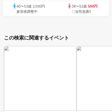
☆ 司会進行あり♪♪ THE 41s ONLINE
40〜53歳
2,500円
38〜52歳
550円
PARTY!!
参加者調整中
〇女性急募‼
この検索に関連するイベント