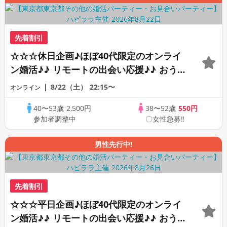
先着割引
☆☆☆休日企画♪ほぼ40代限定のオンライ
ン婚活♪♪ リモートの出会い応援♪♪ おう
ちで乾杯しませんか♪♪ ☆全国の方が対象
8/22（土）
22:15〜
オンライン
☆ 司会進行あり♪♪ THE 43s ONLINE
40〜53歳
2,500円
38〜52歳
550円
PARTY!!
参加者調整中
〇女性急募‼
男性先行中!
先着割引
☆☆☆平日企画♪ほぼ40代限定のオンライ
ン婚活♪♪ リモートの出会い応援♪♪ おう