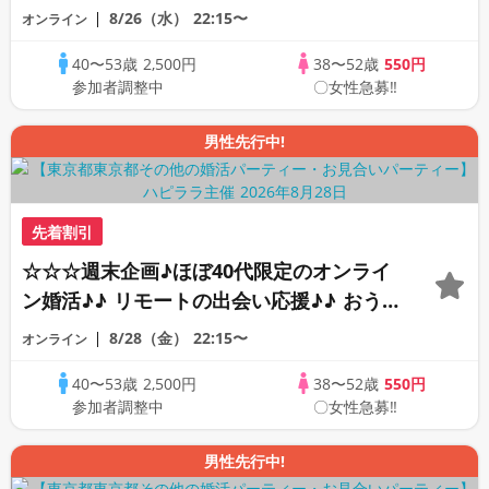
ちで乾杯しませんか♪♪ ☆全国の方が対象
8/26（水）
22:15〜
オンライン
☆ 司会進行あり♪♪ THE 43s ONLINE
40〜53歳
2,500円
38〜52歳
550円
PARTY!!
参加者調整中
〇女性急募‼
男性先行中!
先着割引
☆☆☆週末企画♪ほぼ40代限定のオンライ
ン婚活♪♪ リモートの出会い応援♪♪ おう
ちで乾杯しませんか♪♪ ☆全国の方が対象
8/28（金）
22:15〜
オンライン
☆ 司会進行あり♪♪ THE 43s ONLINE
40〜53歳
2,500円
38〜52歳
550円
PARTY!!
参加者調整中
〇女性急募‼
男性先行中!