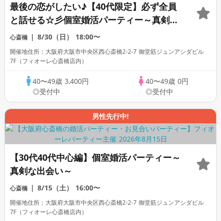
最後の恋がしたい♪【40代限定】必ず全員
と話せる☆彡個室婚活パーティー～真剣な
出会い～
8/30（日）
18:00〜
心斎橋
開催地住所：大阪府大阪市中央区西心斎橋2-2-7 御堂筋ジュンアシダビル
7F（フィオーレ心斎橋店内）
40〜49歳
3,400円
40〜49歳
0円
◎受付中
◎受付中
男性先行中!
【30代40代中心編】個室婚活パーティー～
真剣な出会い～
8/15（土）
16:00〜
心斎橋
開催地住所：大阪府大阪市中央区西心斎橋2-2-7 御堂筋ジュンアシダビル
7F（フィオーレ心斎橋店内）