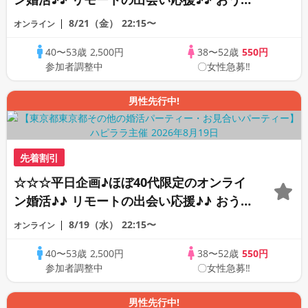
ちで乾杯しませんか♪♪ ☆全国の方が対象
8/21（金）
22:15〜
オンライン
☆ 司会進行あり♪♪ THE 42s ONLINE
40〜53歳
2,500円
38〜52歳
550円
PARTY!!
参加者調整中
〇女性急募‼
男性先行中!
先着割引
☆☆☆平日企画♪ほぼ40代限定のオンライ
ン婚活♪♪ リモートの出会い応援♪♪ おう
ちで乾杯しませんか♪♪ ☆全国の方が対象
8/19（水）
22:15〜
オンライン
☆ 司会進行あり♪♪ THE 42s ONLINE
40〜53歳
2,500円
38〜52歳
550円
PARTY!!
参加者調整中
〇女性急募‼
男性先行中!