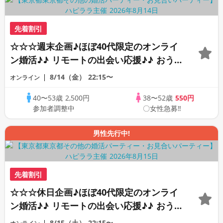
先着割引
☆☆☆週末企画♪ほぼ40代限定のオンライ
ン婚活♪♪ リモートの出会い応援♪♪ おう
ちで乾杯しませんか♪♪ ☆全国の方が対象
8/14（金）
22:15〜
オンライン
☆ 司会進行あり♪♪ THE 41s ONLINE
40〜53歳
2,500円
38〜52歳
550円
PARTY!!
参加者調整中
〇女性急募‼
男性先行中!
先着割引
☆☆☆休日企画♪ほぼ40代限定のオンライ
ン婚活♪♪ リモートの出会い応援♪♪ おう
ちで乾杯しませんか♪♪ ☆全国の方が対象
8/15（土）
22:15〜