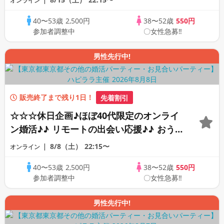
オンライン
☆ 司会進行あり♪♪ THE 42s ONLINE
40〜53歳
2,500円
38〜52歳
550円
PARTY!!
参加者調整中
〇女性急募‼
男性先行中!
販売終了まで残り1日！
先着割引
☆☆☆休日企画♪ほぼ40代限定のオンライ
ン婚活♪♪ リモートの出会い応援♪♪ おう
ちで乾杯しませんか♪♪ ☆全国の方が対象
8/8（土）
22:15〜
オンライン
☆ 司会進行あり♪♪ THE 41s ONLINE
40〜53歳
2,500円
38〜52歳
550円
PARTY!!
参加者調整中
〇女性急募‼
男性先行中!