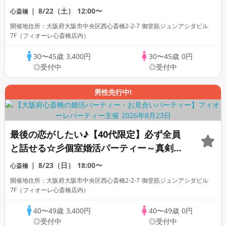
8/22（土）
12:00〜
心斎橋
開催地住所：大阪府大阪市中央区西心斎橋2-2-7 御堂筋ジュンアシダビル
7F（フィオーレ心斎橋店内）
30〜45歳
3,400円
30〜45歳
0円
◎受付中
◎受付中
男性先行中!
最後の恋がしたい♪【40代限定】必ず全員
と話せる☆彡個室婚活パーティー～真剣な
出会い～
8/23（日）
18:00〜
心斎橋
開催地住所：大阪府大阪市中央区西心斎橋2-2-7 御堂筋ジュンアシダビル
7F（フィオーレ心斎橋店内）
40〜49歳
3,400円
40〜49歳
0円
◎受付中
◎受付中