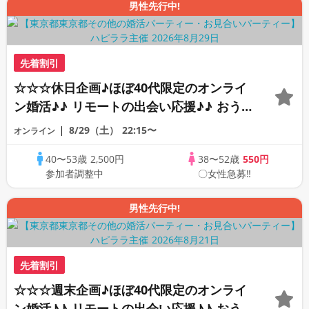
男性先行中!
先着割引
☆☆☆休日企画♪ほぼ40代限定のオンライ
ン婚活♪♪ リモートの出会い応援♪♪ おう
ちで乾杯しませんか♪♪ ☆全国の方が対象
8/29（土）
22:15〜
オンライン
☆ 司会進行あり♪♪ THE 44s ONLINE
40〜53歳
2,500円
38〜52歳
550円
PARTY!!
参加者調整中
〇女性急募‼
男性先行中!
先着割引
☆☆☆週末企画♪ほぼ40代限定のオンライ
ン婚活♪♪ リモートの出会い応援♪♪ おう