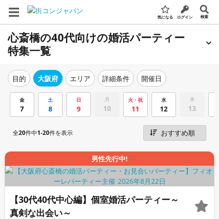
検索
気になる
ログイン
心斎橋の40代向けの婚活パーティー
特集一覧
エリア
詳細条件
開催日
目的
大阪府
月
木
金
土
日
火・祝
水
10
13
7
8
9
11
12
全
20
件中
1-20
件を表示
男性先行中!
【30代40代中心編】個室婚活パーティー～
真剣な出会い～