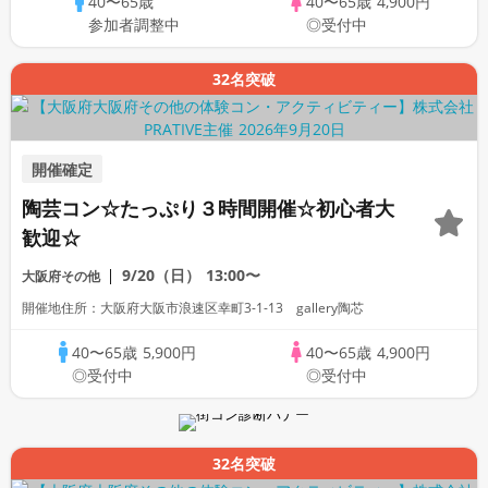
40〜65歳
40〜65歳
4,900円
参加者調整中
◎受付中
32名突破
開催確定
陶芸コン☆たっぷり３時間開催☆初心者大
歓迎☆
9/20（日）
13:00〜
大阪府その他
開催地住所：大阪府大阪市浪速区幸町3-1-13 gallery陶芯
40〜65歳
5,900円
40〜65歳
4,900円
◎受付中
◎受付中
32名突破