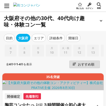
検索
気になる
ログイン
大阪府その他の30代、40代向け趣
味・体験コン一覧
エリア
詳細条件
開催日
目的
大阪府
金
土
日
月
火・祝
水
木
7
8
9
10
11
12
13
全
4
件中
1-4
件を表示
35名突破
開催確定
先着割引
陶芸コン☆たっぷり３時間開催☆初心者大