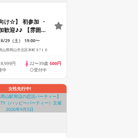
向け☆】 初参加 ・
加歓迎♪♪ 【雰囲気
動画紹介中】週末プ
8/29（土）
19:00〜
街コン
岡山県岡山市北区本町９?１６
歳
8,999円
22〜39歳
500円
整中
◎受付中
女性先行中!