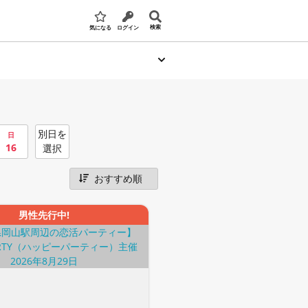
検索
気になる
ログイン
別日を
日
16
選択
男性先行中!