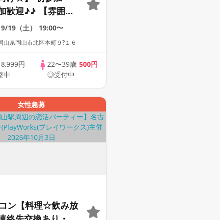
加歓迎♪♪ 【雰囲気
動画紹介中】週末プ
9/19（土）
19:00〜
街コン
岡山県岡山市北区本町９?１６
歳
8,999円
22〜39歳
500円
整中
◎受付中
女性急募
定コン【料理☆飲み放
連絡先交換あり・完