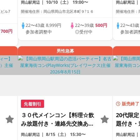
10/10（土）
19:00〜
岡山駅周辺
岡山駅周辺
レミアム街コン
レミアム
互ビル7
開催地住所：岡山県岡山市北区本町９?１６
開催地住所：
22〜43歳
8,999円
22〜39歳
500円
22〜43
歳
700円
参加者調整中
◎受付中
参加者調
男性急募
先着割引
販売終了
３０代メインコン【料理☆飲
20代限
み放題付き・連絡先交換あ
題付き・
り・完全着席型】１名参加多
全着席型
8/15（土）
15:30〜
岡山駅周辺
岡山駅周辺