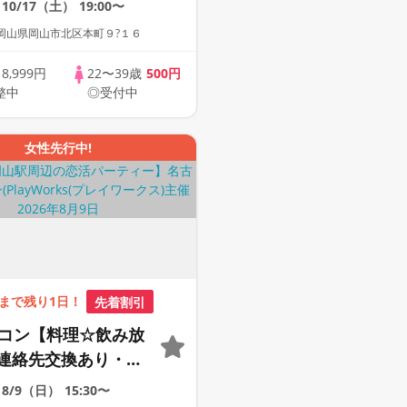
10/17（土）
19:00〜
街コン
岡山県岡山市北区本町９?１６
歳
8,999円
22〜39歳
500円
整中
◎受付中
女性先行中!
まで残り1日！
先着割引
定コン【料理☆飲み放
連絡先交換あり・完
】１名参加多数・初
8/9（日）
15:30〜