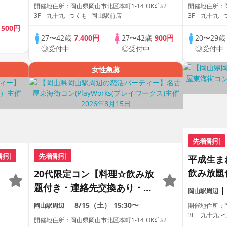
数・初参加も大歓迎☆
参加も大
開催地住所：岡山県岡山市北区本町1-14 OKﾋﾞﾙ2･
開催地住所：岡山
ス主催☆
3F 九十九 -つくも- 岡山駅前店
3F 九十九 -
歳
500円
27〜42歳
7,400円
27〜42歳
900円
20〜29
◎受付中
◎受付中
◎受付中
女性急募
先着割引
割引
先着割引
平成生ま
飲み放題
20代限定コン【料理☆飲み放
り・完全
題付き・連絡先交換あり・完
岡山駅周辺
数・初参
全着席型】１名参加多数・初
8/15（土）
15:30〜
岡山駅周辺
開催地住所：岡山
参加も大歓迎☆プレイワーク
3F 九十九 -
開催地住所：岡山県岡山市北区本町1-14 OKﾋﾞﾙ2･