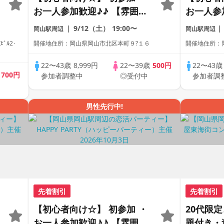
お一人参加歓迎♪♪ 【雰囲気
お一人参
がわかる動画紹介中】週末プ
がわかる
9/12（土）
19:00〜
岡山駅周辺
岡山駅周辺
レミアム街コン
レミアム
ﾞﾙ2･
開催地住所：岡山県岡山市北区本町９?１６
開催地住所：
22〜43歳
8,999円
22〜39歳
500円
22〜43
歳
700円
参加者調整中
◎受付中
参加者調
男性先行中!
先着割引
先着割引
【初心者向け☆】 初参加 ・
20代限
お一人参加歓迎♪♪ 【雰囲気
題付き・