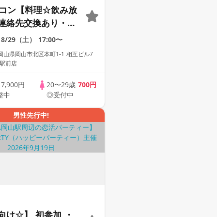
定コン【料理☆飲み放
連絡先交換あり・完
】１名参加多数・初
8/29（土）
17:00〜
歓迎☆プレイワーク
山県岡山市北区本町1-1 相互ビル7
山駅前店
歳
7,900円
20〜29歳
700円
整中
◎受付中
男性先行中!
向け☆】 初参加 ・