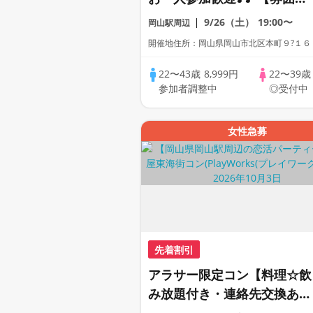
がわかる動画紹介中】週末プ
9/26（土）
19:00〜
岡山駅周辺
レミアム街コン
開催地住所：岡山県岡山市北区本町９?１６
22〜43歳
8,999円
22〜39
参加者調整中
◎受付中
女性急募
先着割引
アラサー限定コン【料理☆飲
み放題付き・連絡先交換あ
り・完全着席型】１名参加多