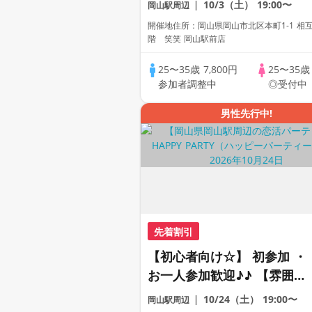
10/3（土）
19:00〜
岡山駅周辺
数・初参加も大歓迎☆プレイ
開催地住所：岡山県岡山市北区本町1-1 相
ワークス主催☆
階 笑笑 岡山駅前店
25〜35歳
7,800円
25〜35
参加者調整中
◎受付中
男性先行中!
先着割引
【初心者向け☆】 初参加 ・
お一人参加歓迎♪♪ 【雰囲気
がわかる動画紹介中】週末プ
10/24（土）
19:00〜
岡山駅周辺