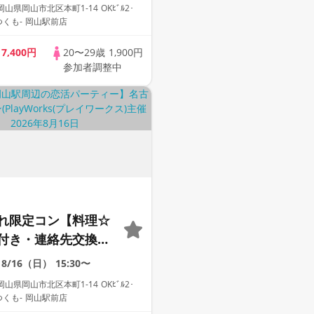
歓迎☆プレイワーク
県岡山市北区本町1-14 OKﾋﾞﾙ2･
つくも- 岡山駅前店
歳
7,400円
20〜29歳
1,900円
参加者調整中
れ限定コン【料理☆
付き・連絡先交換あ
着席型】１名参加多
8/16（日）
15:30〜
加も大歓迎☆
県岡山市北区本町1-14 OKﾋﾞﾙ2･
つくも- 岡山駅前店