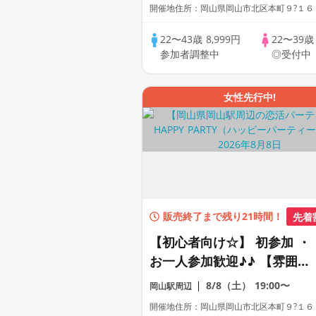
レミアム街コン
開催地住所：岡山県岡山市北区本町９?１６
22〜43歳
8,999円
22〜39
参加者調整中
◎受付中
女性先行中!
販売終了まで残り21時間！
先着
【初心者向け☆】 初参加 ・
お一人参加歓迎♪♪ 【雰囲気
がわかる動画紹介中】週末プ
8/8（土）
19:00〜
岡山駅周辺
レミアム街コン
開催地住所：岡山県岡山市北区本町９?１６