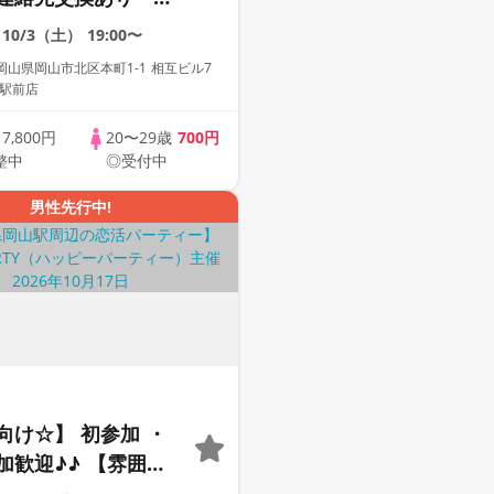
】１名参加多数・初
10/3（土）
19:00〜
歓迎☆プレイワーク
山県岡山市北区本町1-1 相互ビル7
山駅前店
歳
7,800円
20〜29歳
700円
整中
◎受付中
男性先行中!
向け☆】 初参加 ・
加歓迎♪♪ 【雰囲気
動画紹介中】週末プ