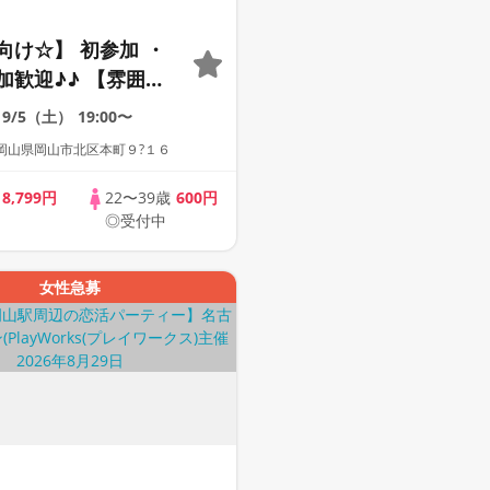
向け☆】 初参加 ・
加歓迎♪♪ 【雰囲気
動画紹介中】週末プ
9/5（土）
19:00〜
街コン
岡山県岡山市北区本町９?１６
歳
8,799円
22〜39歳
600円
◎受付中
女性急募