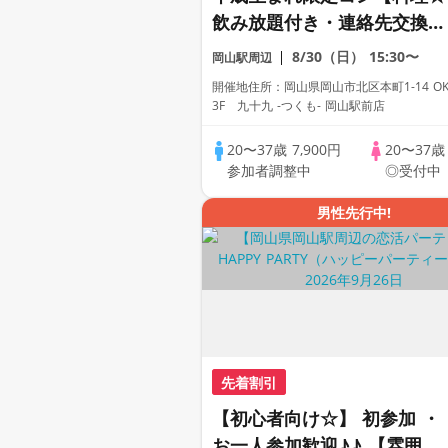
飲み放題付き・連絡先交換あ
り・完全着席型】１名参加多
8/30（日）
15:30〜
岡山駅周辺
数・初参加も大歓迎☆
開催地住所：岡山県岡山市北区本町1-14 OKﾋ
3F 九十九 -つくも- 岡山駅前店
20〜37歳
7,900円
20〜37
参加者調整中
◎受付中
男性先行中!
先着割引
【初心者向け☆】 初参加 ・
お一人参加歓迎♪♪ 【雰囲気