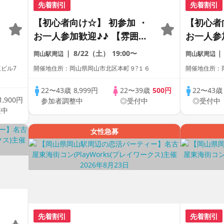
先着割引
先着割引
【初心者向け☆】 初参加 ・
【初心者
お一人参加歓迎♪♪ 【雰囲気
お一人参
がわかる動画紹介中】週末プ
がわかる
8/22（土）
19:00〜
岡山駅周辺
岡山駅周辺
レミアム街コン
レミアム
互ビル7
開催地住所：岡山県岡山市北区本町９?１６
開催地住所：
22〜43歳
8,999円
22〜39歳
500円
22〜43
1,900円
参加者調整中
◎受付中
◎受付中
整中
女性急募
先着割引
先着割引