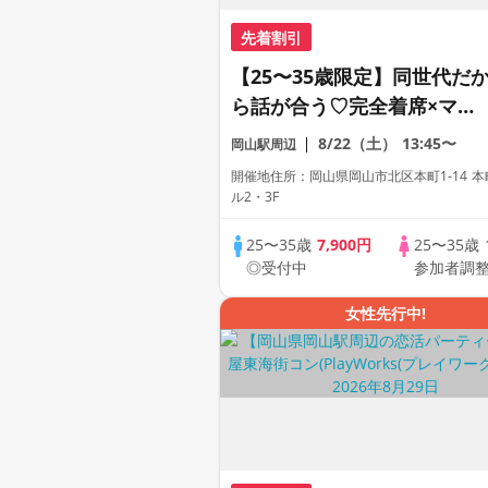
先着割引
【25〜35歳限定】同世代だ
ら話が合う♡完全着席×マッ
チングゲーム付きマッチング
8/22（土）
13:45〜
岡山駅周辺
コン
開催地住所：岡山県岡山市北区本町1-14 本
ル2・3F
25〜35歳
7,900円
25〜35歳
◎受付中
参加者調
女性先行中!