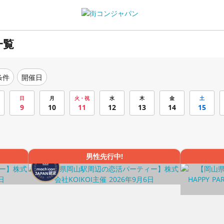
一覧
条件
開催日
日
月
火・祝
水
木
金
土
9
10
11
12
13
14
15
男性先行中!