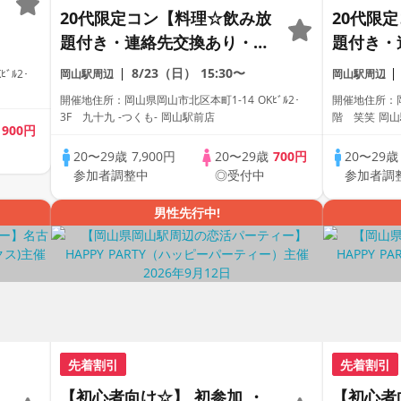
20代限定コン【料理☆飲み放
20代限
題付き・連絡先交換あり・完
題付き・
全着席型】１名参加多数・初
全着席型
8/23（日）
15:30〜
ﾞﾙ2･
岡山駅周辺
岡山駅周辺
参加も大歓迎☆プレイワーク
参加も大
開催地住所：岡山県岡山市北区本町1-14 OKﾋﾞﾙ2･
開催地住所：岡
ス主催☆
ス主催☆
3F 九十九 -つくも- 岡山駅前店
階 笑笑 岡
歳
900円
20〜29歳
7,900円
20〜29歳
700円
20〜29
参加者調整中
◎受付中
参加者調
男性先行中!
先着割引
先着割引
【初心者向け☆】 初参加 ・
【初心者