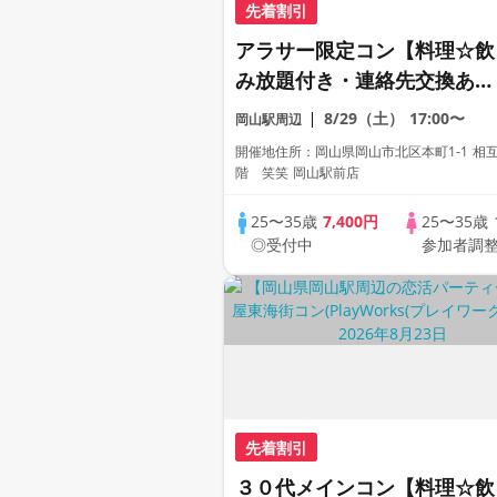
先着割引
アラサー限定コン【料理☆飲
み放題付き・連絡先交換あ
り・完全着席型】１名参加多
8/29（土）
17:00〜
岡山駅周辺
数・初参加も大歓迎☆プレイ
開催地住所：岡山県岡山市北区本町1-1 相
ワークス主催☆
階 笑笑 岡山駅前店
25〜35歳
7,400円
25〜35歳
◎受付中
参加者調
先着割引
３０代メインコン【料理☆飲