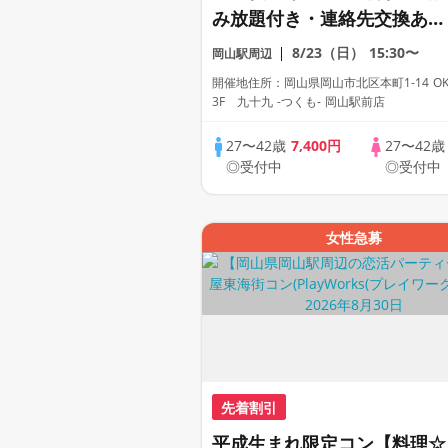
み放題付き・連絡先交換あ
り・完全着席型】１名参加多
8/23（日）
15:30〜
岡山駅周辺
数・初参加も大歓迎☆
開催地住所：岡山県岡山市北区本町1-14 OKﾋ
3F 九十九 -つくも- 岡山駅前店
27〜42歳
7,400円
27〜42
◎受付中
◎受付中
女性急募
先着割引
平成生まれ限定コン【料理☆