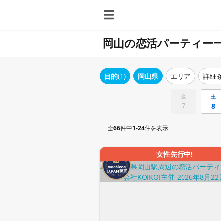
岡山の恋活パーティー
目的
(1)
岡山県
エリア
詳細
金
土
7
8
全
66
件中
1-24
件を表示
女性先行中!