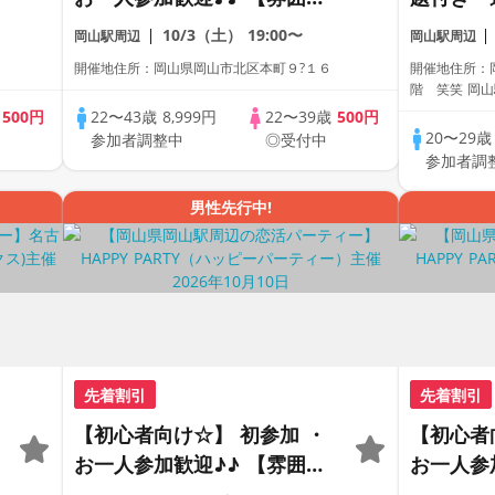
がわかる動画紹介中】週末プ
全着席型
10/3（土）
19:00〜
岡山駅周辺
岡山駅周辺
レミアム街コン
参加も大
開催地住所：岡山県岡山市北区本町９?１６
開催地住所：岡
ス主催☆
階 笑笑 岡
歳
500円
22〜43歳
8,999円
22〜39歳
500円
20〜29
参加者調整中
◎受付中
参加者調
男性先行中!
先着割引
先着割引
【初心者向け☆】 初参加 ・
【初心者
お一人参加歓迎♪♪ 【雰囲気
お一人参
がわかる動画紹介中】週末プ
がわかる