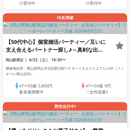
◎受付中
◎受付中
10名突破
【50代中心】個室婚活パーティー／互いに
支え合えるパートナー探し♪～真剣な出会
い～
8/22（土）
16:30〜
岡山駅周辺
開催地住所：岡山県岡山市北区駅元町1-4 ターミナルスクエアビル9F（フィ
オーレ岡山店内）
47〜59歳
3,800円
47〜59歳
0円
参加者調整中
〇女性急募‼
男性先行中!