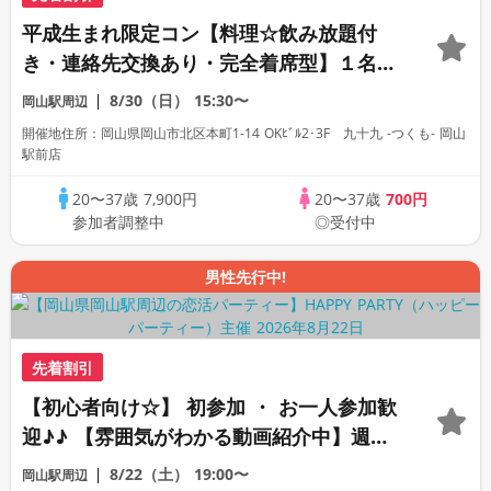
平成生まれ限定コン【料理☆飲み放題付
き・連絡先交換あり・完全着席型】１名参
加多数・初参加も大歓迎☆
8/30（日）
15:30〜
岡山駅周辺
開催地住所：岡山県岡山市北区本町1-14 OKﾋﾞﾙ2･3F 九十九 -つくも- 岡山
駅前店
20〜37歳
7,900円
20〜37歳
700円
参加者調整中
◎受付中
男性先行中!
先着割引
【初心者向け☆】 初参加 ・ お一人参加歓
迎♪♪ 【雰囲気がわかる動画紹介中】週末
プレミアム街コン
8/22（土）
19:00〜
岡山駅周辺