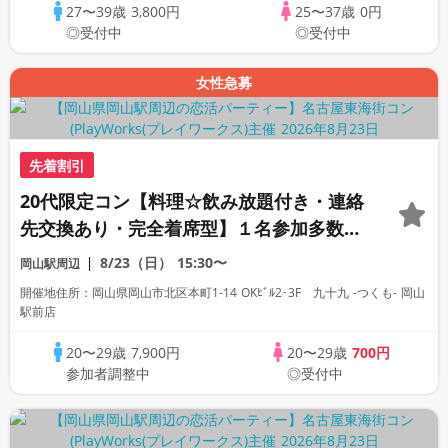
27〜39歳
3,800円
25〜37歳
0円
◎受付中
◎受付中
女性急募
先着割引
20代限定コン【料理☆飲み放題付き・連絡
先交換あり・完全着席型】１名参加多数・
初参加も大歓迎☆プレイワークス主催☆
8/23（日）
15:30〜
岡山駅周辺
開催地住所：岡山県岡山市北区本町1-14 OKﾋﾞﾙ2･3F 九十九 -つくも- 岡山
駅前店
20〜29歳
7,900円
20〜29歳
700円
参加者調整中
◎受付中