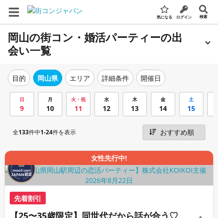
検索
気になる
ログイン
岡山の街コン・婚活パーティーの出
会い一覧
エリア
詳細条件
開催日
目的
岡山県
日
月
火・祝
水
木
金
土
9
10
11
12
13
14
15
全
133
件中
1-24
件を表示
女性先行中!
先着割引
【25〜35歳限定】同世代だから話が合う♡