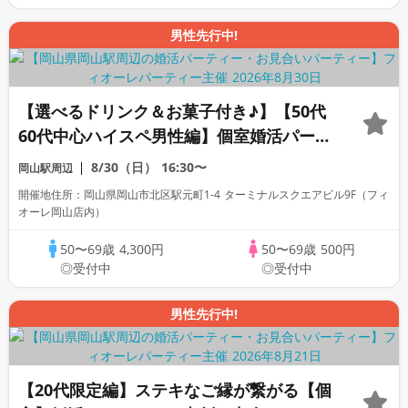
男性先行中!
【選べるドリンク＆お菓子付き♪】【50代
60代中心ハイスペ男性編】個室婚活パーテ
ィー／互いに支え合えるパートナー探し♪
8/30（日）
16:30〜
岡山駅周辺
～真剣な出会い～
開催地住所：岡山県岡山市北区駅元町1-4 ターミナルスクエアビル9F（フィ
オーレ岡山店内）
50〜69歳
4,300円
50〜69歳
500円
◎受付中
◎受付中
男性先行中!
【20代限定編】ステキなご縁が繋がる【個