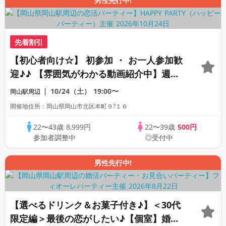
男性先行中!
先着割引
【初心者向け☆】 初参加 ・ お一人参加歓
迎♪♪ 【雰囲気がわかる動画紹介中】週末
プレミアム街コン
10/24（土）
19:00〜
岡山駅周辺
開催地住所：岡山県岡山市北区本町９?１６
22〜43歳
8,999円
22〜39歳
500円
参加者調整中
◎受付中
男性先行中!
【選べるドリンク＆お菓子付き♪】＜30代
限定編＞最後の恋がしたい♪【個室】婚活