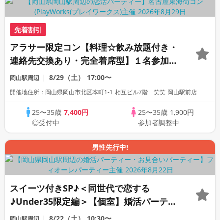
先着割引
アラサー限定コン【料理☆飲み放題付き・
連絡先交換あり・完全着席型】１名参加多
数・初参加も大歓迎☆プレイワークス主催
8/29（土）
17:00〜
岡山駅周辺
☆
開催地住所：岡山県岡山市北区本町1-1 相互ビル7階 笑笑 岡山駅前店
25〜35歳
7,400円
25〜35歳
1,900円
◎受付中
参加者調整中
男性先行中!
スイーツ付きSP♪＜同世代で恋する
♪Under35限定編＞【個室】婚活パーティ
ー～真剣な出会い～
8/22（土）
10:30〜
岡山駅周辺