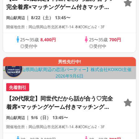
完全着席×マッチングゲーム付きマッチン
グコン
8/22（土）
13:45〜
岡山駅周辺
開催地住所：岡山県岡山市北区本町1-14 本町OKビル2・3F
25〜35歳
8,400円
25〜35歳
700円
◎受付中
◎受付中
男性先行中!
先着割引
【20代限定】同世代だから話が合う♡完全
着席×マッチングゲーム付きマッチングコ
ン
9/6（日）
13:45〜
岡山駅周辺
開催地住所：岡山県岡山市北区本町1-14 本町OKビル2・3F