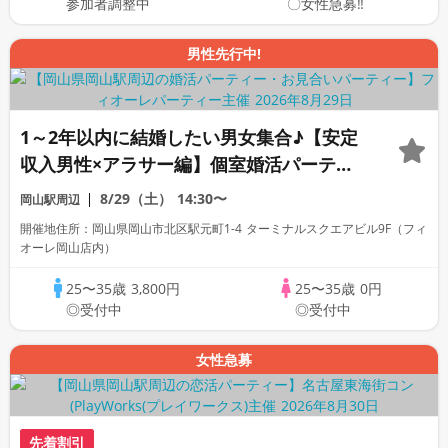
参加者調整中
〇女性急募‼
男性先行中!
1～2年以内に結婚したい男女集合♪【安定
収入男性×アラサー編】個室婚活パーティ
ー～真剣な出会い～
8/29（土）
14:30〜
岡山駅周辺
開催地住所：岡山県岡山市北区駅元町1-4 ターミナルスクエアビル9F（フィ
オーレ岡山店内）
25〜35歳
3,800円
25〜35歳
0円
◎受付中
◎受付中
女性急募
先着割引