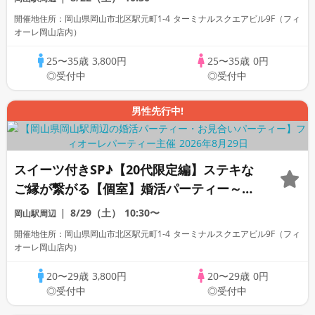
開催地住所：岡山県岡山市北区駅元町1-4 ターミナルスクエアビル9F（フィ
オーレ岡山店内）
25〜35歳
3,800円
25〜35歳
0円
◎受付中
◎受付中
男性先行中!
スイーツ付きSP♪【20代限定編】ステキな
ご縁が繋がる【個室】婚活パーティー～真
剣な出会い～
8/29（土）
10:30〜
岡山駅周辺
開催地住所：岡山県岡山市北区駅元町1-4 ターミナルスクエアビル9F（フィ
オーレ岡山店内）
20〜29歳
3,800円
20〜29歳
0円
◎受付中
◎受付中