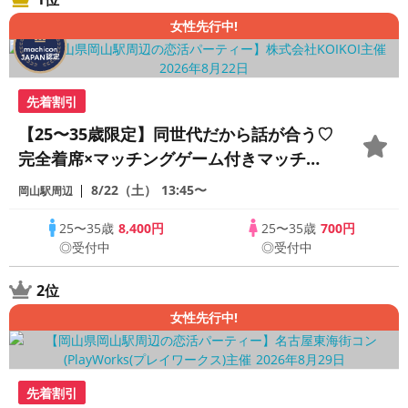
女性先行中!
先着割引
【25〜35歳限定】同世代だから話が合う♡
完全着席×マッチングゲーム付きマッチン
グコン
8/22（土）
13:45〜
岡山駅周辺
25〜35歳
8,400円
25〜35歳
700円
◎受付中
◎受付中
2位
女性先行中!
先着割引