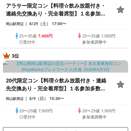
アラサー限定コン【料理☆飲み放題付き・
連絡先交換あり・完全着席型】１名参加多
数・初参加も大歓迎☆プレイワークス主催
8/29（土）
17:00〜
岡山駅周辺
☆
25〜35歳
7,400円
25〜35歳
1,900円
◎受付中
参加者調整中
3位
20代限定コン【料理☆飲み放題付き・連絡
先交換あり・完全着席型】１名参加多数・
初参加も大歓迎☆プレイワークス主催☆
8/9（日）
15:30〜
岡山駅周辺
20〜29歳
7,900円
20〜29歳
1,900円
◎受付中
参加者調整中