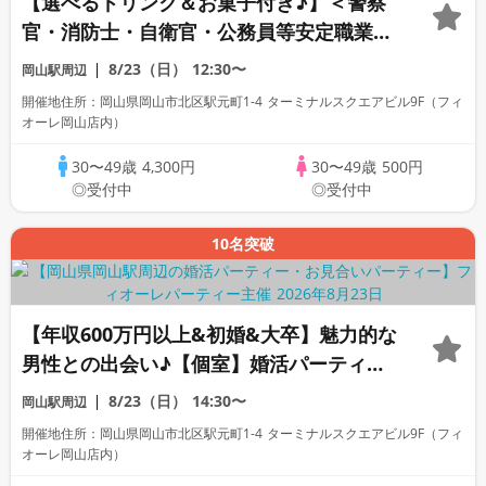
【選べるドリンク＆お菓子付き♪】＜警察
官・消防士・自衛官・公務員等安定職業男
性集合編＞【個室】婚活パーティー～真剣
8/23（日）
12:30〜
岡山駅周辺
な出会い～
開催地住所：岡山県岡山市北区駅元町1-4 ターミナルスクエアビル9F（フィ
オーレ岡山店内）
30〜49歳
4,300円
30〜49歳
500円
◎受付中
◎受付中
10名突破
【年収600万円以上&初婚&大卒】魅力的な
男性との出会い♪【個室】婚活パーティー
～真剣な出会い～
8/23（日）
14:30〜
岡山駅周辺
開催地住所：岡山県岡山市北区駅元町1-4 ターミナルスクエアビル9F（フィ
オーレ岡山店内）