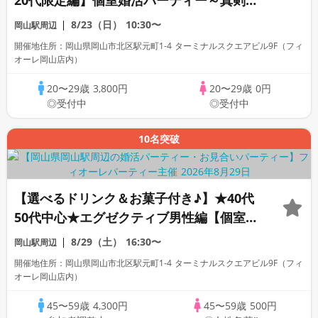
20代限定編】個室婚活パーティー～真剣な
出会い～
8/23（日）
10:30〜
岡山駅周辺
開催地住所：岡山県岡山市北区駅元町1-4 ターミナルスクエアビル9F（フィ
オーレ岡山店内）
20〜29歳
3,800円
20〜29歳
0円
◎受付中
◎受付中
10名突破
【選べるドリンク＆お菓子付き♪】★40代
50代中心★エグゼクティブ男性編【個室】
婚活パーティー～真剣な出会い～
8/29（土）
16:30〜
岡山駅周辺
開催地住所：岡山県岡山市北区駅元町1-4 ターミナルスクエアビル9F（フィ
オーレ岡山店内）
45〜59歳
4,300円
45〜59歳
500円