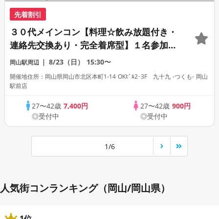
先着割引
３０代メインコン【料理☆飲み放題付き・
連絡先交換あり・完全着席型】１名参加多
数・初参加も大歓迎☆
8/23（日）
15:30〜
岡山駅周辺
開催地住所：岡山県岡山市北区本町1-14 OKﾋﾞﾙ2･3F 九十九 -つくも- 岡山
駅前店
27〜42歳
7,400円
27〜42歳
900円
◎受付中
◎受付中
1/6
人気街コンランキング（岡山/岡山県）
1位