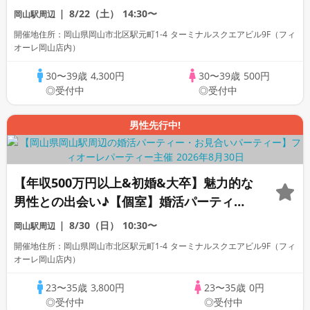
パーティー～真剣な出会い～
8/22（土）
14:30〜
岡山駅周辺
開催地住所：岡山県岡山市北区駅元町1-4 ターミナルスクエアビル9F（フィ
オーレ岡山店内）
30〜39歳
4,300円
30〜39歳
500円
◎受付中
◎受付中
男性先行中!
【年収500万円以上&初婚&大卒】魅力的な
男性との出会い♪【個室】婚活パーティー
～真剣な出会い～
8/30（日）
10:30〜
岡山駅周辺
開催地住所：岡山県岡山市北区駅元町1-4 ターミナルスクエアビル9F（フィ
オーレ岡山店内）
23〜35歳
3,800円
23〜35歳
0円
◎受付中
◎受付中