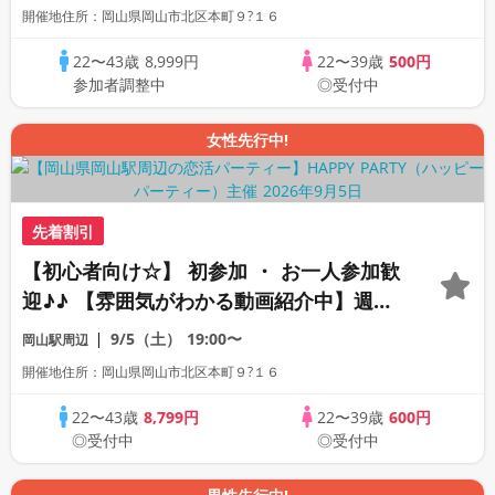
開催地住所：岡山県岡山市北区本町９?１６
22〜43歳
8,999円
22〜39歳
500円
参加者調整中
◎受付中
女性先行中!
先着割引
【初心者向け☆】 初参加 ・ お一人参加歓
迎♪♪ 【雰囲気がわかる動画紹介中】週末
プレミアム街コン
9/5（土）
19:00〜
岡山駅周辺
開催地住所：岡山県岡山市北区本町９?１６
22〜43歳
8,799円
22〜39歳
600円
◎受付中
◎受付中