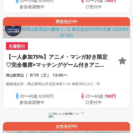
20〜29歳
8,900円
20〜29歳
700円
参加者調整中
◎受付中
男性先行中!
先着割引
【一人参加75%】アニメ・マンガ好き限定
♡完全着席×マッチングゲーム付きアニメ
コン
9/19（土）
13:45〜
岡山駅周辺
開催地住所：岡山県岡山市北区本町1-14 本町OKビル2・3F
20〜40歳
8,900円
20〜40歳
700円
参加者調整中
◎受付中
女性先行中!