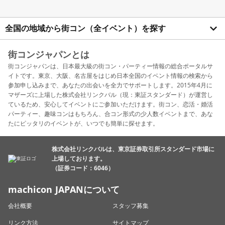
全国の地域から街コン（全イベント）を探す
街コンジャパンとは
街コンジャパンは、日本最大級の街コン・パーティー情報の総合ポータルサ
イトです。東京、大阪、名古屋をはじめ日本全国のイベント情報の検索から
参加申し込みまで、あなたの出会いを全力でサポートします。2015年4月に
マザーズに上場した株式会社リンクバル（現：東証スタンダード）が運営し
ているため、安心してイベントにご参加いただけます。街コン、恋活・婚活
パーティー、趣味コンはもちろん、合コン形式の少人数イベントまで、あな
たにピッタリのイベントが、いつでも簡単に探せます。
株式会社リンクバルは、東京証券取引所スタンダード市場に
上場しております。
（証券コード：6046）
machicon JAPANについて
会社概要
スタッフ募集
リンク方法
サイトマップ