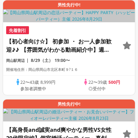
男性先行中!
先着割引
【初心者向け☆】 初参加 ・ お一人参加歓
迎♪♪ 【雰囲気がわかる動画紹介中】週末
プレミアム街コン
8/29（土）
19:00〜
岡山駅周辺
開催地住所：岡山県岡山市北区本町９?１６
22〜43歳
8,999円
22〜39歳
500円
参加者調整中
◎受付中
男性先行中!
【高身長and誠実and爽やかな男性VS女性