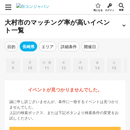
検索
気になる
ログイン
大村市のマッチング率が高いイベン
ト一覧
エリア
詳細条件
開催日
目的
長崎県
日
月
火・祝
水
木
金
土
9
10
11
12
13
14
15
イベントが見つかりませんでした。
誠に申し訳ございませんが、条件に一致するイベントは見つかり
ませんでした。
上記の検索ボックス、または下記ボタンより検索条件の変更をお
試しください。