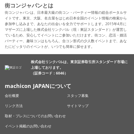
街コンジャパンとは
街コンジャパンは、日本最大級の街コン・パーティー情報の総合ポータルサ
イトです。東京、大阪、名古屋をはじめ日本全国のイベント情報の検索から
参加申し込みまで、あなたの出会いを全力でサポートします。2015年4月に
マザーズに上場した株式会社リンクバル（現：東証スタンダード）が運営し
ているため、安心してイベントにご参加いただけます。街コン、恋活・婚活
パーティー、趣味コンはもちろん、合コン形式の少人数イベントまで、あな
たにピッタリのイベントが、いつでも簡単に探せます。
株式会社リンクバルは、東京証券取引所スタンダード市場に
上場しております。
（証券コード：6046）
machicon JAPANについて
会社概要
スタッフ募集
リンク方法
サイトマップ
取材・プレスについてのお問い合わせ
イベント掲載のお問い合わせ