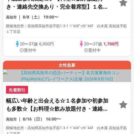
き・連絡先交換あり・完全着席型】１名参
加多数・初参加も大歓迎☆
8/8（土）
19:00〜
高知市
開催地住所：高知県高知市追手筋1-3-1 ﾍﾞﾙｴﾎﾟｯｸﾋﾞﾙ4F 白木屋 高知追手筋
１丁目店
20〜37歳
6,900円
20〜37歳
1,700円
◎受付中
◎受付中
女性急募
先着割引
幅広い年齢と出会える☆１名参加や初参加
も多数☆【お料理☆飲み放題付き・連絡先
交換あり・完全着席型】
8/16（日）
16:00〜
高知市
開催地住所：高知県高知市追手筋1-3-1 ﾍﾞﾙｴﾎﾟｯｸﾋﾞﾙ4F 白木屋 高知追手筋
１丁目店