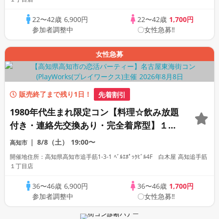
22〜42歳
6,900円
22〜42歳
1,700円
参加者調整中
〇女性急募‼
女性急募
販売終了まで残り1日！
先着割引
1980年代生まれ限定コン【料理☆飲み放題
付き・連絡先交換あり・完全着席型】１名
参加多数・初参加も大歓迎☆
8/8（土）
19:00〜
高知市
開催地住所：高知県高知市追手筋1-3-1 ﾍﾞﾙｴﾎﾟｯｸﾋﾞﾙ4F 白木屋 高知追手筋
１丁目店
36〜46歳
6,900円
36〜46歳
1,700円
参加者調整中
〇女性急募‼