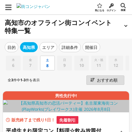
検索
気になる
ログイン
高知市のオフライン街コンイベント
特集一覧
エリア
詳細条件
開催日
目的
高知県
木
金
日
月
火・祝
水
土
6
7
9
10
11
12
8
全
3
件中
1-3
件を表示
男性先行中!
販売終了まで残り1日！
先着割引
平成生まれ限定コン【料理☆飲み放題付