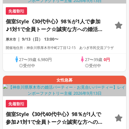
先着割引
個室Style《30代中心》98％が1人で参加
♪1対1で全員トーク☆誠実な方への婚活パ
ーティー
9/13（日）
13:00〜
厚木市
開催地住所：神奈川県厚木市中町2丁目12-15 あつぎ市民交流プラザ
27〜39歳
6,980円
27〜39歳
0円
◎受付中
◎受付中
女性急募
先着割引
個室Style《30代40代中心》98％が1人で
参加♪1対1で全員トーク☆誠実な方への婚