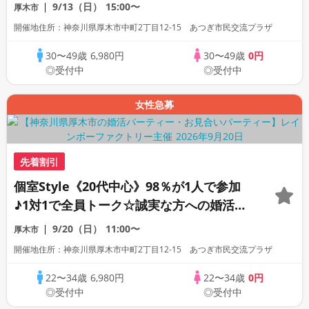
活パーティー
9/13（日）
15:00〜
厚木市
開催地住所：神奈川県厚木市中町2丁目12-15 あつぎ市民交流プラザ
30〜49歳
6,980円
30〜49歳
0円
◎受付中
◎受付中
女性急募
先着割引
個室Style《20代中心》98％が1人で参加
♪1対1で全員トーク☆誠実な方への婚活パ
ーティー
9/20（日）
11:00〜
厚木市
開催地住所：神奈川県厚木市中町2丁目12-15 あつぎ市民交流プラザ
22〜34歳
6,980円
22〜34歳
0円
◎受付中
◎受付中