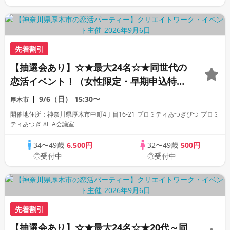
先着割引
【抽選会あり】☆★最大24名☆★同世代の
恋活イベント！（女性限定・早期申込特
典）
9/6（日）
15:30〜
厚木市
開催地住所：神奈川県厚木市中町4丁目16-21 プロミティあつぎびつ プロミ
ティあつぎ 8F A会議室
34〜49歳
6,500円
32〜49歳
500円
◎受付中
◎受付中
先着割引
【抽選会あり】☆★最大24名☆★20代～同