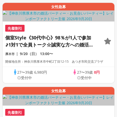
女性急募
先着割引
個室Style《30代中心》98％が1人で参加
♪1対1で全員トーク☆誠実な方への婚活パ
ーティー
9/20（日）
13:00〜
厚木市
開催地住所：神奈川県厚木市中町2丁目12-15 あつぎ市民交流プラザ
27〜39歳
6,980円
27〜39歳
0円
◎受付中
◎受付中
女性急募
先着割引