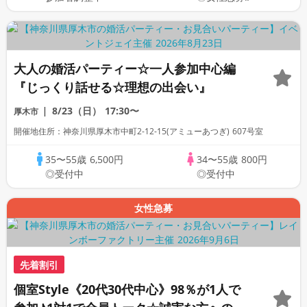
大人の婚活パーティー☆一人参加中心編
『じっくり話せる☆理想の出会い』
8/23（日）
17:30〜
厚木市
開催地住所：神奈川県厚木市中町2-12-15(アミューあつぎ) 607号室
35〜55歳
6,500円
34〜55歳
800円
◎受付中
◎受付中
女性急募
先着割引
個室Style《20代30代中心》98％が1人で