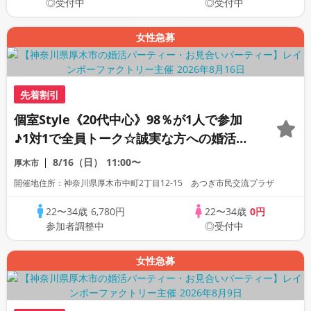
◎受付中
◎受付中
女性急募
先着割引
個室Style《20代中心》98％が1人で参加
♪1対1で全員トーク☆誠実な方への婚活パ
ーティー
8/16（日）
11:00〜
厚木市
開催地住所：神奈川県厚木市中町2丁目12-15 あつぎ市民交流プラザ
22〜34歳
6,780円
22〜34歳
0円
参加者調整中
◎受付中
女性急募