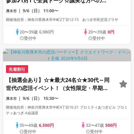
参加♪1対1で全員トーク☆誠実な方への婚
活パーティー
9/6（日）
11:00〜
厚木市
開催地住所：神奈川県厚木市中町2丁目12-15 あつぎ市民交流プラザ
20〜39歳
6,980円
20〜39歳
0円
◎受付中
◎受付中
先着割引
【抽選会あり】☆★最大24名☆★30代～同
世代の恋活イベント！（女性限定・早期申
込特典）
9/6（日）
15:30〜
厚木市
開催地住所：神奈川県厚木市中町4丁目16-21 プロミティあつぎビル プロミ
ティあつぎ A会議室
35〜49歳
6,500円
32〜47歳
500円
◎受付中
◎受付中