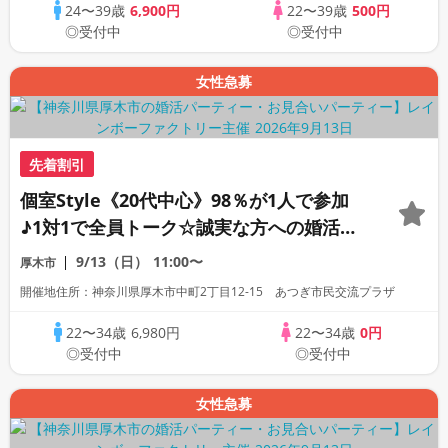
24〜39歳
6,900円
22〜39歳
500円
◎受付中
◎受付中
女性急募
先着割引
個室Style《20代中心》98％が1人で参加
♪1対1で全員トーク☆誠実な方への婚活パ
ーティー
9/13（日）
11:00〜
厚木市
開催地住所：神奈川県厚木市中町2丁目12-15 あつぎ市民交流プラザ
22〜34歳
6,980円
22〜34歳
0円
◎受付中
◎受付中
女性急募