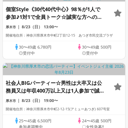
個室Style《30代40代中心》98％が1人で
参加♪1対1で全員トーク☆誠実な方への婚
活パーティー
8/23（日）
13:00〜
厚木市
開催地住所：神奈川県厚木市中町2丁目12-15 あつぎ市民交流プラザ
30〜49歳
6,780円
30〜49歳
500円
◎受付中
◎受付中
社会人BIGパーティー☆男性は大卒又は公
務員又は年収400万以上又は1人参加で誠実
な方
8/23（日）
19:00〜
厚木市
開催地住所：神奈川県厚木市中町2-12-15(アミューあつぎ) 607号室
25〜45歳
6,500円
24〜45歳
500円
参加者調整中
〇女性急募‼