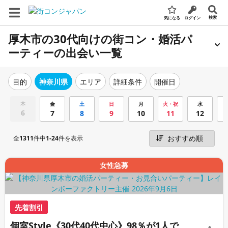
検索
気になる
ログイン
厚木市の30代向けの街コン・婚活パ
ーティーの出会い一覧
エリア
詳細条件
開催日
目的
神奈川県
木
金
土
日
月
火・祝
水
6
7
8
9
10
11
12
全
1311
件中
1-24
件を表示
女性急募
先着割引
個室Style《30代40代中心》98％が1人で