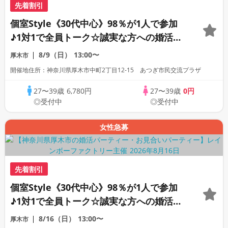
先着割引
個室Style《30代中心》98％が1人で参加
♪1対1で全員トーク☆誠実な方への婚活パ
ーティー
8/9（日）
13:00〜
厚木市
開催地住所：神奈川県厚木市中町2丁目12-15 あつぎ市民交流プラザ
27〜39歳
6,780円
27〜39歳
0円
◎受付中
◎受付中
女性急募
先着割引
個室Style《30代中心》98％が1人で参加
♪1対1で全員トーク☆誠実な方への婚活パ
ーティー
8/16（日）
13:00〜
厚木市