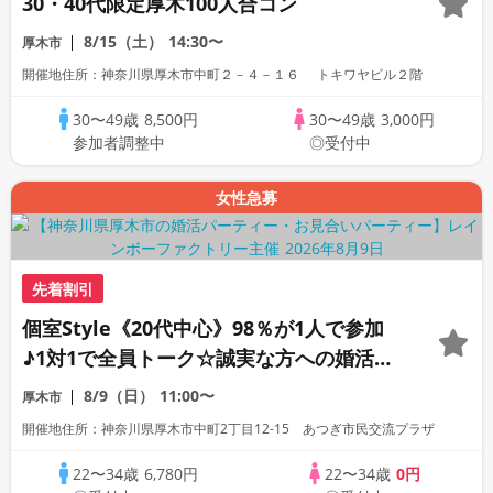
30・40代限定厚木100人合コン
8/15（土）
14:30〜
厚木市
開催地住所：神奈川県厚木市中町２－４－１６ トキワヤビル２階
30〜49歳
8,500円
30〜49歳
3,000円
参加者調整中
◎受付中
女性急募
先着割引
個室Style《20代中心》98％が1人で参加
♪1対1で全員トーク☆誠実な方への婚活パ
ーティー
8/9（日）
11:00〜
厚木市
開催地住所：神奈川県厚木市中町2丁目12-15 あつぎ市民交流プラザ
22〜34歳
6,780円
22〜34歳
0円