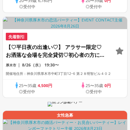
20〜39歳
6,780円
20〜39歳
0円
◎受付中
◎受付中
先着割引
【♡平日夜の出逢い♡】 アラサー限定♡
お洒落な会場を完全貸切♡初心者の方にも
オススメです！
8/26（水）
19:30〜
厚木市
開催地住所：神奈川県厚木市中町3丁目12−6 第２８明智ビル４０２
25〜35歳
4,500円
25〜35歳
0円
◎受付中
◎受付中
女性急募