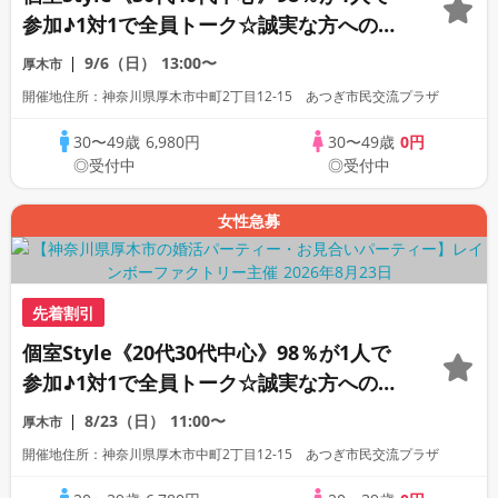
参加♪1対1で全員トーク☆誠実な方への婚
活パーティー
9/6（日）
13:00〜
厚木市
開催地住所：神奈川県厚木市中町2丁目12-15 あつぎ市民交流プラザ
30〜49歳
6,980円
30〜49歳
0円
◎受付中
◎受付中
女性急募
先着割引
個室Style《20代30代中心》98％が1人で
参加♪1対1で全員トーク☆誠実な方への婚
活パーティー
8/23（日）
11:00〜
厚木市
開催地住所：神奈川県厚木市中町2丁目12-15 あつぎ市民交流プラザ