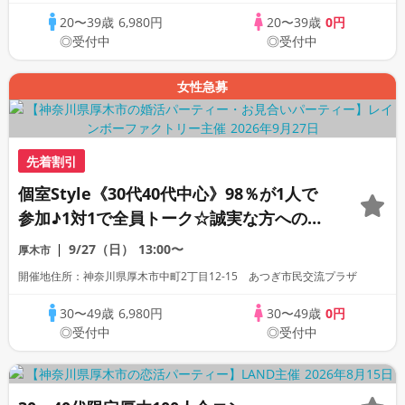
20〜39歳
6,980円
20〜39歳
0円
◎受付中
◎受付中
女性急募
先着割引
個室Style《30代40代中心》98％が1人で
参加♪1対1で全員トーク☆誠実な方への婚
活パーティー
9/27（日）
13:00〜
厚木市
開催地住所：神奈川県厚木市中町2丁目12-15 あつぎ市民交流プラザ
30〜49歳
6,980円
30〜49歳
0円
◎受付中
◎受付中