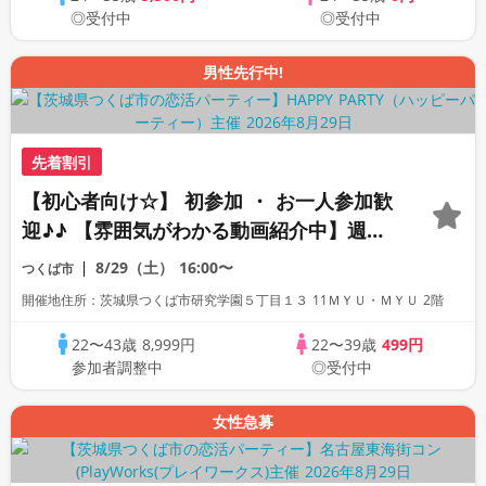
◎受付中
◎受付中
男性先行中!
先着割引
【初心者向け☆】 初参加 ・ お一人参加歓
迎♪♪ 【雰囲気がわかる動画紹介中】週末
プレミアム街コン
8/29（土）
16:00〜
つくば市
開催地住所：茨城県つくば市研究学園５丁目１３ 11ＭＹＵ・ＭＹＵ 2階
22〜43歳
8,999円
22〜39歳
499円
参加者調整中
◎受付中
女性急募