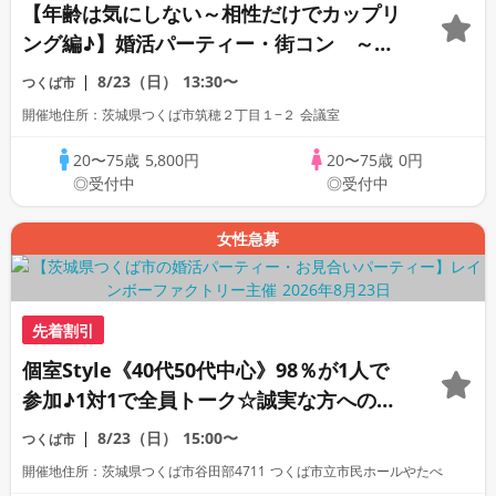
【年齢は気にしない～相性だけでカップリ
ング編♪】婚活パーティー・街コン ～真
剣な出会い～
8/23（日）
13:30〜
つくば市
開催地住所：茨城県つくば市筑穂２丁目１−２ 会議室
20〜75歳
5,800円
20〜75歳
0円
◎受付中
◎受付中
女性急募
先着割引
個室Style《40代50代中心》98％が1人で
参加♪1対1で全員トーク☆誠実な方への婚
活パーティー
8/23（日）
15:00〜
つくば市
開催地住所：茨城県つくば市谷田部4711 つくば市立市民ホールやたべ