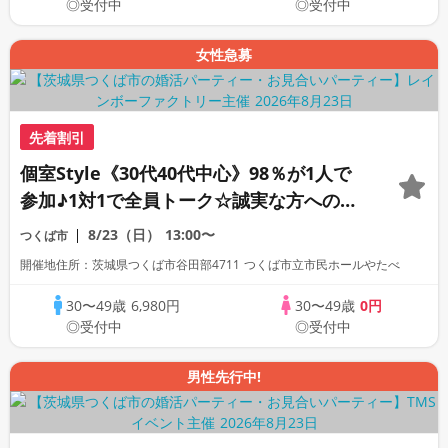
◎受付中
◎受付中
女性急募
先着割引
個室Style《30代40代中心》98％が1人で
参加♪1対1で全員トーク☆誠実な方への婚
活パーティー
8/23（日）
13:00〜
つくば市
開催地住所：茨城県つくば市谷田部4711 つくば市立市民ホールやたべ
30〜49歳
6,980円
30〜49歳
0円
◎受付中
◎受付中
男性先行中!