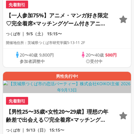
先着割引
【一人参加75%】アニメ・マンガ好き限定
♡完全着席×マッチングゲーム付きアニメ
コン
9/5（土）
15:15〜
つくば市
開催地住所：茨城県つくば市研究学園5-13-11 2F
20〜40歳
9,800円
20〜40歳
500円
参加者調整中
◎受付中
男性先行中!
先着割引
【男性25〜35歳×女性20〜29歳】理想の年
齢差で出会える♡完全着席×マッチングゲ
ーム付きマッチングコン
9/13（日）
15:15〜
つくば市