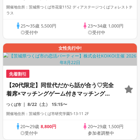
開催地住所：茨城県つくば市花室1152 ディアステージつくばフォレストテ
ラス
25〜35歳
5,500円
23〜34歳
1,000円
◎受付中
◎受付中
女性先行中!
先着割引
【20代限定】同世代だから話が合う♡完全
着席×マッチングゲーム付きマッチングコ
ン
8/22（土）
15:15〜
つくば市
開催地住所：茨城県つくば市研究学園5-13-11 2F
20〜29歳
8,800円
20〜29歳
1,500円
◎受付中
参加者調整中