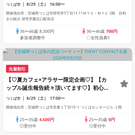
参加多数・初参加も大歓迎☆
8/29（土）
16:00〜
つくば市
開催地住所：茨城県つくば市研究学5丁目13 11ＭＹＵ・ＭＹＵ 2階 目利
きの銀次 研究学園北口駅前店
36〜46歳
8,300円
36〜46歳
700円
参加者調整中
〇女性急募‼
先着割引
【♡夏カフェ×アラサー限定企画♡】【カ
ップル誕生報告続々頂いてます♡】初心者
にもオススメな1対1トークで話が広がる
8/29（土）
17:00〜
つくば市
開催地住所：茨城県つくば市吾妻１丁目10−1 つくばセンタービル １階
25〜35歳
4,600円
25〜35歳
0円
◎受付中
◎受付中