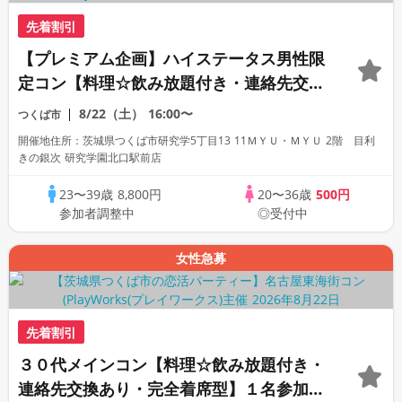
先着割引
【プレミアム企画】ハイステータス男性限
定コン【料理☆飲み放題付き・連絡先交換
あり・完全着席型】１名参加多数・初参加
8/22（土）
16:00〜
つくば市
も大歓迎☆
開催地住所：茨城県つくば市研究学5丁目13 11ＭＹＵ・ＭＹＵ 2階 目利
きの銀次 研究学園北口駅前店
23〜39歳
8,800円
20〜36歳
500円
参加者調整中
◎受付中
女性急募
先着割引
３０代メインコン【料理☆飲み放題付き・
連絡先交換あり・完全着席型】１名参加多