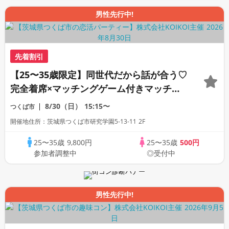
男性先行中!
先着割引
【25〜35歳限定】同世代だから話が合う♡
完全着席×マッチングゲーム付きマッチン
グコン
8/30（日）
15:15〜
つくば市
開催地住所：茨城県つくば市研究学園5-13-11 2F
25〜35歳
9,800円
25〜35歳
500円
参加者調整中
◎受付中
男性先行中!