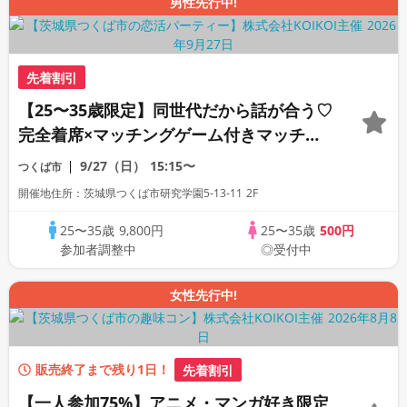
男性先行中!
先着割引
【25〜35歳限定】同世代だから話が合う♡
完全着席×マッチングゲーム付きマッチン
グコン
9/27（日）
15:15〜
つくば市
開催地住所：茨城県つくば市研究学園5-13-11 2F
25〜35歳
9,800円
25〜35歳
500円
参加者調整中
◎受付中
女性先行中!
販売終了まで残り1日！
先着割引
【一人参加75%】アニメ・マンガ好き限定