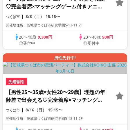
♡完全着席×マッチングゲーム付きアニメ
コン
8/8（土）
15:15〜
つくば市
開催地住所：茨城県つくば市研究学園5-13-11 2F
20〜40歳
9,300円
20〜40歳
500円
◎受付中
◎受付中
男性先行中!
先着割引
【男性25〜35歳×女性20〜29歳】理想の年
齢差で出会える♡完全着席×マッチングゲ
ーム付きマッチングコン
8/16（日）
15:15〜
つくば市
開催地住所：茨城県つくば市研究学園5-13-11 2F