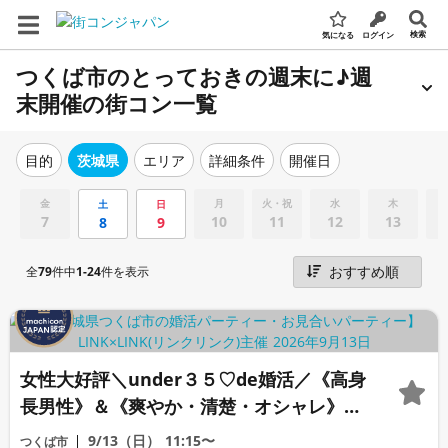
検索
気になる
ログイン
つくば市のとっておきの週末に♪週
末開催の街コン一覧
エリア
詳細条件
開催日
目的
茨城県
金
月
火・祝
水
木
土
日
7
10
11
12
13
8
9
全
79
件中
1-24
件を表示
女性大好評＼under３５♡de婚活／《高身
長男性》＆《爽やか・清楚・オシャレ》な
ど×一途に想い合いたい方
9/13（日）
11:15〜
つくば市