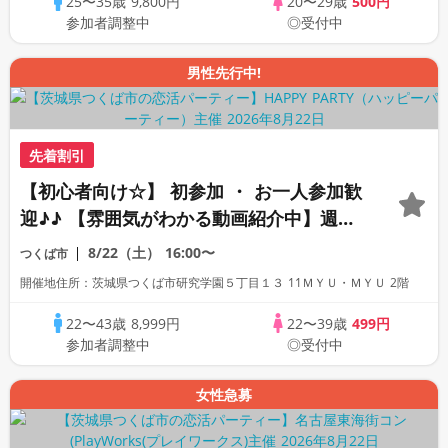
25〜35歳
9,800円
20〜29歳
500円
参加者調整中
◎受付中
男性先行中!
先着割引
【初心者向け☆】 初参加 ・ お一人参加歓
迎♪♪ 【雰囲気がわかる動画紹介中】週末
プレミアム街コン
8/22（土）
16:00〜
つくば市
開催地住所：茨城県つくば市研究学園５丁目１３ 11ＭＹＵ・ＭＹＵ 2階
22〜43歳
8,999円
22〜39歳
499円
参加者調整中
◎受付中
女性急募