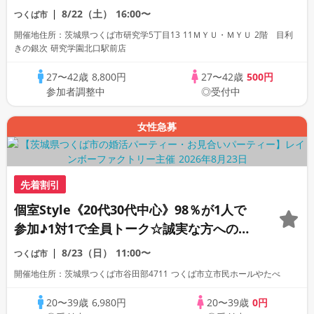
数・初参加も大歓迎☆
8/22（土）
16:00〜
つくば市
開催地住所：茨城県つくば市研究学5丁目13 11ＭＹＵ・ＭＹＵ 2階 目利
きの銀次 研究学園北口駅前店
27〜42歳
8,800円
27〜42歳
500円
参加者調整中
◎受付中
女性急募
先着割引
個室Style《20代30代中心》98％が1人で
参加♪1対1で全員トーク☆誠実な方への婚
活パーティー
8/23（日）
11:00〜
つくば市
開催地住所：茨城県つくば市谷田部4711 つくば市立市民ホールやたべ
20〜39歳
6,980円
20〜39歳
0円