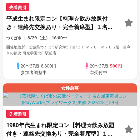
先着割引
平成生まれ限定コン【料理☆飲み放題付
き・連絡先交換あり・完全着席型】１名参
加多数・初参加も大歓迎☆
8/29（土）
16:00〜
つくば市
開催地住所：茨城県つくば市研究学5丁目13 11ＭＹＵ・ＭＹＵ 2階 目利
きの銀次 研究学園北口駅前店
20〜37歳
8,800円
20〜37歳
500円
参加者調整中
◎受付中
女性急募
先着割引
1980年代生まれ限定コン【料理☆飲み放題
付き・連絡先交換あり・完全着席型】１名