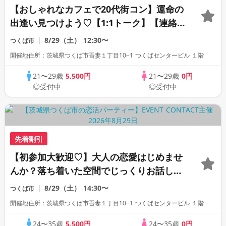
【おしゃれなカフェで20代街コン】運命の
出逢い見つけよう♡【1:1トーク】【連絡
先自由交換】
8/29（土）
12:30〜
つくば市
開催地住所：茨城県つくば市吾妻１丁目10−1 つくばセンタービル １階
21〜29歳
5,500円
21〜29歳
0円
◎受付中
◎受付中
先着割引
【初参加大歓迎♡】大人の恋愛はじめませ
んか？落ち着いた空間でじっくりお話しし
よう♡〈連絡先自由交換〉〈1:1トーク〉
8/29（土）
14:30〜
つくば市
開催地住所：茨城県つくば市吾妻１丁目10−1 つくばセンタービル １階
24〜35歳
5,500円
24〜35歳
0円