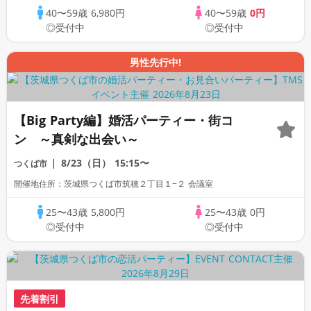
40〜59歳
6,980円
40〜59歳
0円
◎受付中
◎受付中
男性先行中!
【Big Party編】婚活パーティー・街コ
ン ～真剣な出会い～
8/23（日）
15:15〜
つくば市
開催地住所：茨城県つくば市筑穂２丁目１−２ 会議室
25〜43歳
5,800円
25〜43歳
0円
◎受付中
◎受付中
先着割引