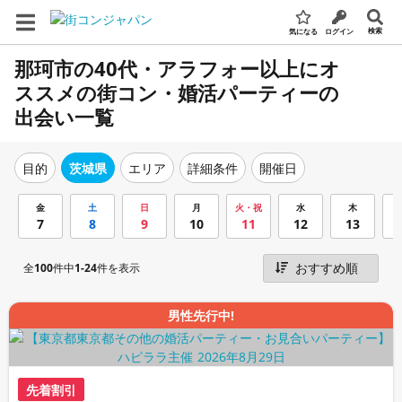
検索
気になる
ログイン
那珂市の40代・アラフォー以上にオ
ススメの街コン・婚活パーティーの
出会い一覧
エリア
詳細条件
開催日
目的
茨城県
金
土
日
月
火・祝
水
木
7
8
9
10
11
12
13
全
100
件中
1-24
件を表示
男性先行中!
先着割引