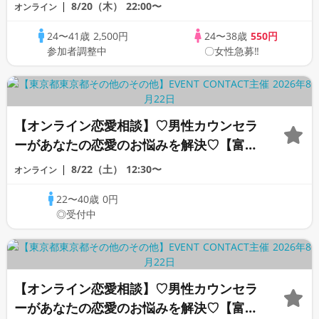
素敵な恋人見つけたい♪ ♪☆カジュアルな
8/20（木）
22:00〜
オンライン
オンライン婚活☆全国の方が対象☆司会進
24〜41歳
2,500円
24〜38歳
550円
行あり♪♪
参加者調整中
〇女性急募‼
【オンライン恋愛相談】♡男性カウンセラ
ーがあなたの恋愛のお悩みを解決♡【富沢
カウンセラー】
8/22（土）
12:30〜
オンライン
22〜40歳
0円
◎受付中
【オンライン恋愛相談】♡男性カウンセラ
ーがあなたの恋愛のお悩みを解決♡【富沢