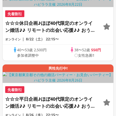
先着割引
☆☆☆休日企画♪ほぼ40代限定のオンライ
ン婚活♪♪ リモートの出会い応援♪♪ おう
ちで乾杯しませんか♪♪ ☆全国の方が対象
8/22（土）
22:15〜
オンライン
☆ 司会進行あり♪♪ THE 43s ONLINE
40〜53歳
2,500円
38〜52歳
550円
PARTY!!
参加者調整中
〇女性急募‼
男性先行中!
先着割引
☆☆☆平日企画♪ほぼ40代限定のオンライ
ン婚活♪♪ リモートの出会い応援♪♪ おう
ちで乾杯しませんか♪♪ ☆全国の方が対象
8/26（水）
22:15〜
オンライン