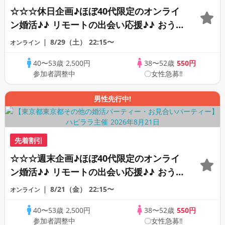
☆☆☆休日企画♪ほぼ40代限定のオンライ
ン婚活♪♪ リモートの出会い応援♪♪ おう
ちで乾杯しませんか♪♪ ☆全国の方が対象
8/29（土）
22:15〜
オンライン
☆ 司会進行あり♪♪ THE 44s ONLINE
40〜53歳
2,500円
38〜52歳
550円
PARTY!!
参加者調整中
〇女性急募‼
男性先行中!
先着割引
☆☆☆週末企画♪ほぼ40代限定のオンライ
ン婚活♪♪ リモートの出会い応援♪♪ おう
ちで乾杯しませんか♪♪ ☆全国の方が対象
8/21（金）
22:15〜
オンライン
☆ 司会進行あり♪♪ THE 42s ONLINE
40〜53歳
2,500円
38〜52歳
550円
PARTY!!
参加者調整中
〇女性急募‼