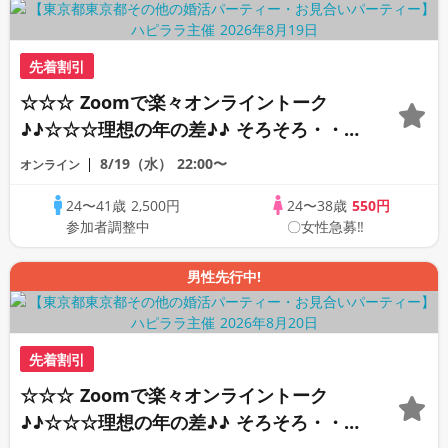
先着割引
☆☆☆ Zoomで楽々オンライントーク
♪♪☆☆☆理想の年の差♪♪ そろそろ・・・
素敵な恋人見つけたい♪ ♪☆カジュアルな
8/19（水）
22:00〜
オンライン
オンライン婚活☆全国の方が対象☆司会進
24〜41歳
2,500円
24〜38歳
550円
行あり♪♪
参加者調整中
〇女性急募‼
男性先行中!
先着割引
☆☆☆ Zoomで楽々オンライントーク
♪♪☆☆☆理想の年の差♪♪ そろそろ・・・