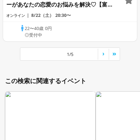
ーがあなたの恋愛のお悩みを解決♡【富沢
カウンセラー】
8/22（土）
20:30〜
オンライン
22〜40歳
0円
◎受付中
1/5
この検索に関連するイベント