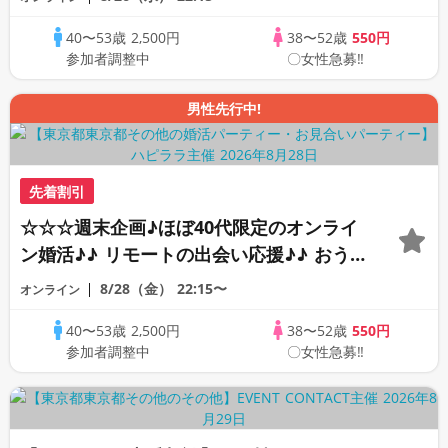
☆ 司会進行あり♪♪ THE 43s ONLINE
40〜53歳
2,500円
38〜52歳
550円
PARTY!!
参加者調整中
〇女性急募‼
男性先行中!
先着割引
☆☆☆週末企画♪ほぼ40代限定のオンライ
ン婚活♪♪ リモートの出会い応援♪♪ おう
ちで乾杯しませんか♪♪ ☆全国の方が対象
8/28（金）
22:15〜
オンライン
☆ 司会進行あり♪♪ THE 43s ONLINE
40〜53歳
2,500円
38〜52歳
550円
PARTY!!
参加者調整中
〇女性急募‼