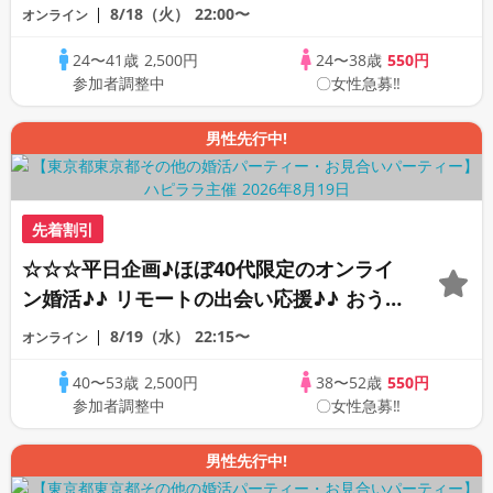
素敵な恋人見つけたい♪ ♪☆カジュアルな
8/18（火）
22:00〜
オンライン
オンライン婚活☆全国の方が対象☆司会進
24〜41歳
2,500円
24〜38歳
550円
行あり♪♪
参加者調整中
〇女性急募‼
男性先行中!
先着割引
☆☆☆平日企画♪ほぼ40代限定のオンライ
ン婚活♪♪ リモートの出会い応援♪♪ おう
ちで乾杯しませんか♪♪ ☆全国の方が対象
8/19（水）
22:15〜
オンライン
☆ 司会進行あり♪♪ THE 42s ONLINE
40〜53歳
2,500円
38〜52歳
550円
PARTY!!
参加者調整中
〇女性急募‼
男性先行中!