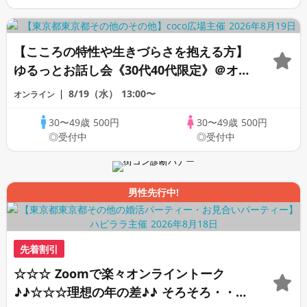
【こころの特性や生きづらさを抱える方】
ゆるっとお話し会《30代40代限定》＠オン
ライン
8/19（水）
13:00〜
オンライン
30〜49歳
500円
30〜49歳
500円
◎受付中
◎受付中
男性先行中!
先着割引
☆☆☆ Zoomで楽々オンライントーク
♪♪☆☆☆理想の年の差♪♪ そろそろ・・・