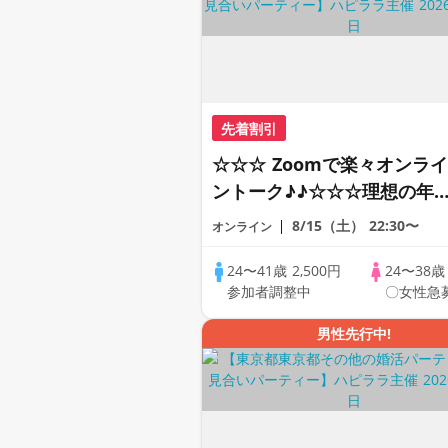
先着割引
☆☆☆ Zoomで楽々オンライ
ントーク♪♪☆☆☆理想の年
差♪♪ そろそろ・・・素敵な
8/15（土）
22:30〜
オンライン
恋人見つけたい♪ ♪☆カジュ
アルなオンライン婚活☆全国
24〜41歳
2,500円
24〜38
参加者調整中
〇女性急
の方が対象☆司会進行あり♪
男性先行中!