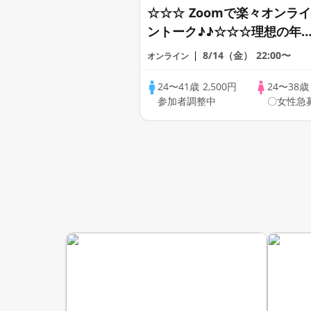
☆☆☆ Zoomで楽々オンライ
ントーク♪♪☆☆☆理想の年
差♪♪ そろそろ・・・素敵な
8/14（金）
22:00〜
オンライン
恋人見つけたい♪ ♪☆カジュ
アルなオンライン婚活☆全国
24〜41歳
2,500円
24〜38
参加者調整中
〇女性急
の方が対象☆司会進行あり♪