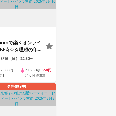
Zoomで楽々オンライ
♪♪☆☆☆理想の年の
そろそろ・・・素敵な
8/16（日）
22:30〜
けたい♪ ♪☆カジュ
ンライン婚活☆全国
歳
2,500円
24〜38歳
550円
整中
〇女性急募‼
象☆司会進行あり♪♪
男性先行中!