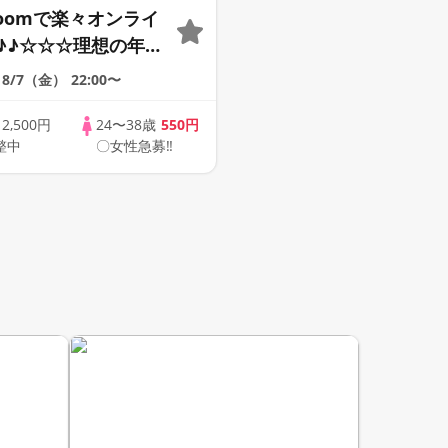
Zoomで楽々オンライ
♪♪☆☆☆理想の年の
そろそろ・・・素敵な
8/7（金）
22:00〜
けたい♪ ♪☆カジュ
ンライン婚活☆全国
歳
2,500円
24〜38歳
550円
整中
〇女性急募‼
象☆司会進行あり♪♪