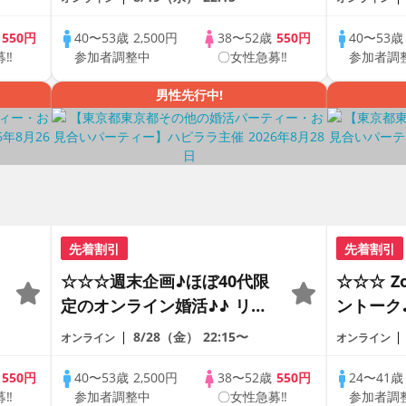
で乾杯しませんか♪♪ ☆全国
で乾杯し
の方が対象☆ 司会進行あり
の方が対
歳
550円
40〜53歳
2,500円
38〜52歳
550円
40〜53
募‼
参加者調整中
〇女性急募‼
参加者調
♪
♪♪ THE 42s ONLINE
♪♪ THE 
PARTY!!
PARTY!!
男性先行中!
先着割引
先着割引
☆☆☆週末企画♪ほぼ40代限
☆☆☆ 
定のオンライン婚活♪♪ リモ
ントーク
ートの出会い応援♪♪ おうち
差♪♪ 
8/28（金）
22:15〜
オンライン
オンライン
で乾杯しませんか♪♪ ☆全国
恋人見つ
の方が対象☆ 司会進行あり
アルなオ
歳
550円
40〜53歳
2,500円
38〜52歳
550円
24〜41
募‼
参加者調整中
〇女性急募‼
参加者調
♪♪ THE 43s ONLINE
の方が対