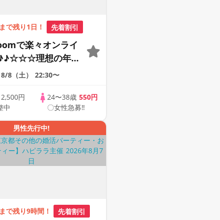
まで残り1日！
先着割引
Zoomで楽々オンライ
♪♪☆☆☆理想の年の
そろそろ・・・素敵な
8/8（土）
22:30〜
けたい♪ ♪☆カジュ
ンライン婚活☆全国
歳
2,500円
24〜38歳
550円
整中
〇女性急募‼
象☆司会進行あり♪♪
男性先行中!
まで残り9時間！
先着割引