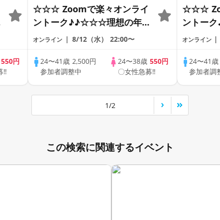
☆☆☆ Zoomで楽々オンライ
☆☆☆ 
の
ントーク♪♪☆☆☆理想の年の
ントーク
差♪♪ そろそろ・・・素敵な
差♪♪ 
8/12（水）
22:00〜
オンライン
オンライン
恋人見つけたい♪ ♪☆カジュ
恋人見つ
アルなオンライン婚活☆全国
アルなオ
歳
550円
24〜41歳
2,500円
24〜38歳
550円
24〜41
募‼
参加者調整中
〇女性急募‼
参加者調
♪
の方が対象☆司会進行あり♪♪
の方が対
1/2
この検索に関連するイベント