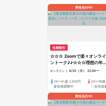
PARTY!!
男性先行中!
先着割引
☆☆☆ Zoomで楽々オンライ
ントーク♪♪☆☆☆理想の年
差♪♪ そろそろ・・・素敵な
8/20（木）
22:00〜
オンライン
恋人見つけたい♪ ♪☆カジュ
アルなオンライン婚活☆全国
24〜41歳
2,500円
24〜38
参加者調整中
〇女性急
の方が対象☆司会進行あり♪
男性先行中!