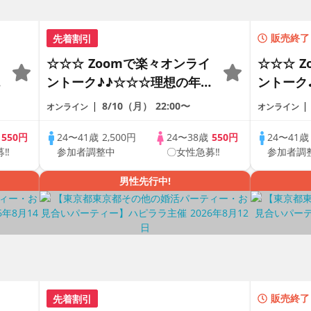
先着割引
販売終了
☆☆☆ Zoomで楽々オンライ
☆☆☆ 
の
ントーク♪♪☆☆☆理想の年の
ントーク
差♪♪ そろそろ・・・素敵な
差♪♪ 
8/10（月）
22:00〜
オンライン
オンライン
恋人見つけたい♪ ♪☆カジュ
恋人見つ
アルなオンライン婚活☆全国
アルなオ
歳
550円
24〜41歳
2,500円
24〜38歳
550円
24〜41
募‼
参加者調整中
〇女性急募‼
参加者調
♪
の方が対象☆司会進行あり♪♪
の方が対
男性先行中!
先着割引
販売終了