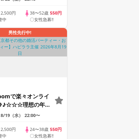
ませんか♪♪ ☆全国
象☆ 司会進行あり
歳
2,500円
38〜52歳
550円
整中
〇女性急募‼
43s ONLINE
男性先行中!
Zoomで楽々オンライ
♪♪☆☆☆理想の年の
そろそろ・・・素敵な
8/19（水）
22:00〜
けたい♪ ♪☆カジュ
ンライン婚活☆全国
歳
2,500円
24〜38歳
550円
整中
〇女性急募‼
象☆司会進行あり♪♪