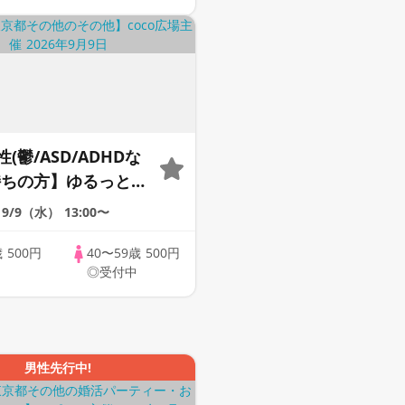
(鬱/ASD/ADHDな
持ちの方】ゆるっとお
40代50代限定》＠オ
9/9（水）
13:00〜
歳
500円
40〜59歳
500円
◎受付中
男性先行中!