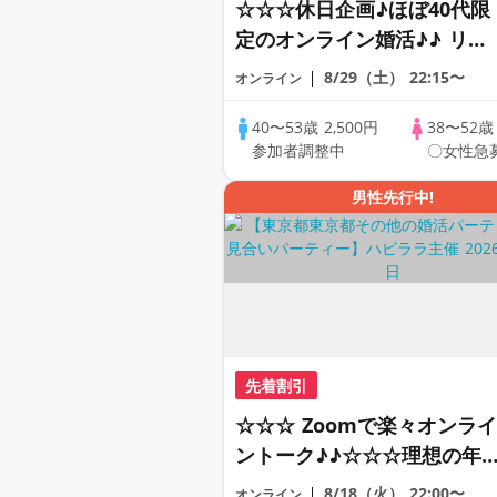
☆☆☆休日企画♪ほぼ40代限
定のオンライン婚活♪♪ リモ
ートの出会い応援♪♪ おうち
8/29（土）
22:15〜
オンライン
で乾杯しませんか♪♪ ☆全国
の方が対象☆ 司会進行あり
40〜53歳
2,500円
38〜52
参加者調整中
〇女性急
♪♪ THE 44s ONLINE
PARTY!!
男性先行中!
先着割引
☆☆☆ Zoomで楽々オンライ
ントーク♪♪☆☆☆理想の年
差♪♪ そろそろ・・・素敵な
8/18（火）
22:00〜
オンライン