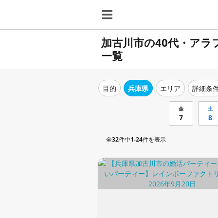
加古川市の40代・ア
一覧
目的
兵庫県
エリア
詳細条
金
土
7
8
全
32
件中
1-24
件を表示