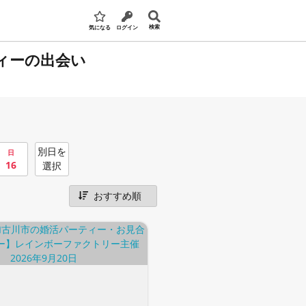
検索
気になる
ログイン
ィーの出会い
別日を
日
16
選択