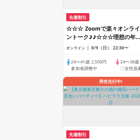
先着割引
☆☆☆ Zoomで楽々オンライ
ントーク♪♪☆☆☆理想の年
差♪♪ そろそろ・・・素敵な
8/9（日）
22:30〜
オンライン
恋人見つけたい♪ ♪☆カジュ
アルなオンライン婚活☆全国
24〜41歳
2,500円
24〜38
参加者調整中
〇女性急
の方が対象☆司会進行あり♪
男性先行中!
先着割引