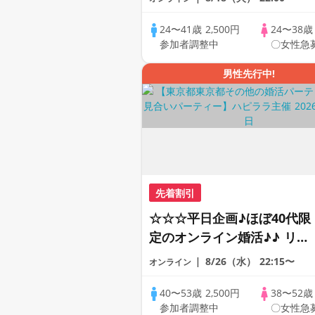
恋人見つけたい♪ ♪☆カジュ
アルなオンライン婚活☆全国
24〜41歳
2,500円
24〜38
参加者調整中
〇女性急
の方が対象☆司会進行あり♪
男性先行中!
先着割引
☆☆☆平日企画♪ほぼ40代限
定のオンライン婚活♪♪ リモ
ートの出会い応援♪♪ おうち
8/26（水）
22:15〜
オンライン
で乾杯しませんか♪♪ ☆全国
の方が対象☆ 司会進行あり
40〜53歳
2,500円
38〜52
参加者調整中
〇女性急
♪♪ THE 43s ONLINE