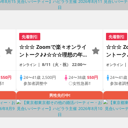
先着割引
先着割引
☆☆☆ Zoomで楽々オンライ
☆☆☆ 
の
ントーク♪♪☆☆☆理想の年の
ントーク
差♪♪ そろそろ・・・素敵な
差♪♪ 
8/11（火・祝）
22:00〜
オンライン
オンライン
恋人見つけたい♪ ♪☆カジュ
恋人見つ
アルなオンライン婚活☆全国
アルなオ
歳
550円
24〜41歳
2,500円
24〜38歳
550円
24〜41
募‼
参加者調整中
〇女性急募‼
参加者調
♪
の方が対象☆司会進行あり♪♪
の方が対
男性先行中!