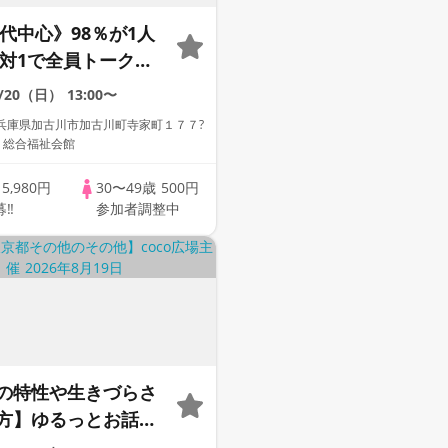
0代中心》98％が1人
1対1で全員トーク☆
への婚活パーティー
9/20（日）
13:00〜
兵庫県加古川市加古川町寺家町１７７?
 総合福祉会館
歳
5,980円
30〜49歳
500円
募‼
参加者調整中
の特性や生きづらさ
方】ゆるっとお話し
代40代限定》＠オンラ