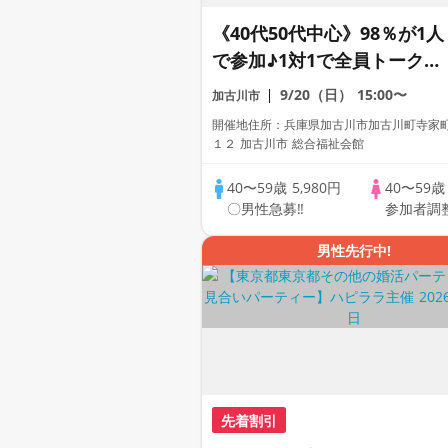
《40代50代中心》98％が1人
で参加♪1対1で全員トーク☆
誠実な方への婚活パーティー
9/20（日）
15:00〜
加古川市
開催地住所：兵庫県加古川市加古川町寺家町
１２ 加古川市 総合福祉会館
40〜59歳
5,980円
40〜59
〇男性急募‼
参加者調
男性先行中!
先着割引