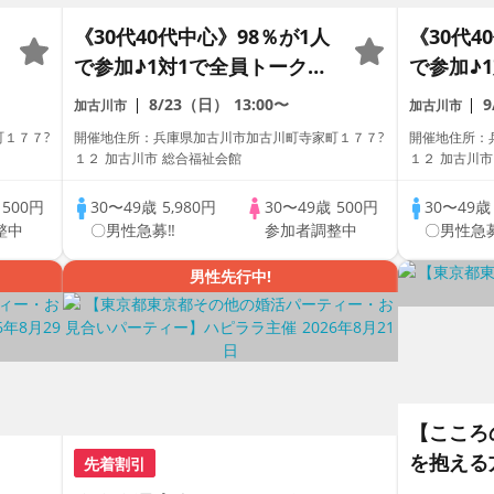
《30代40代中心》98％が1人
《30代4
で参加♪1対1で全員トーク☆
で参加♪
誠実な方への婚活パーティー
誠実な方
8/23（日）
13:00〜
加古川市
加古川市
１７７?
開催地住所：兵庫県加古川市加古川町寺家町１７７?
開催地住所：
１２ 加古川市 総合福祉会館
１２ 加古川市
歳
500円
30〜49歳
5,980円
30〜49歳
500円
30〜49
整中
〇男性急募‼
参加者調整中
〇男性急
男性先行中!
【こころ
を抱える
先着割引
会《30