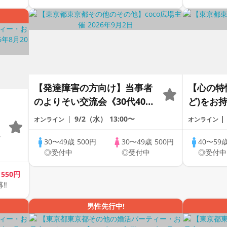
PARTY!!
【発達障害の方向け】当事者
【心の特性
のよりそい交流会《30代40代
ど)をお
限定》＠オンライン
話し会《
9/2（水）
13:00〜
オンライン
オンライン
ンライン
の
30〜49歳
500円
30〜49歳
500円
40〜59
◎受付中
◎受付中
◎受付中
歳
550円
募‼
♪
男性先行中!