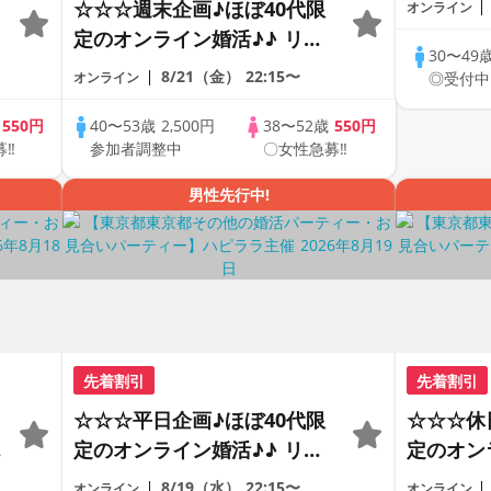
☆☆☆週末企画♪ほぼ40代限
オンライン
イン
定のオンライン婚活♪♪ リモ
30〜49
ートの出会い応援♪♪ おうち
8/21（金）
22:15〜
オンライン
◎受付中
で乾杯しませんか♪♪ ☆全国
の方が対象☆ 司会進行あり
歳
550円
40〜53歳
2,500円
38〜52歳
550円
募‼
参加者調整中
〇女性急募‼
♪♪ THE 42s ONLINE
PARTY!!
男性先行中!
先着割引
先着割引
☆☆☆平日企画♪ほぼ40代限
☆☆☆休
の
定のオンライン婚活♪♪ リモ
定のオン
ートの出会い応援♪♪ おうち
ートの出
8/19（水）
22:15〜
オンライン
オンライン