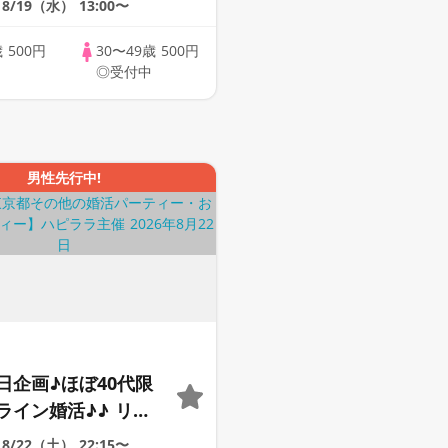
8/19（水）
13:00〜
歳
500円
30〜49歳
500円
◎受付中
男性先行中!
日企画♪ほぼ40代限
ライン婚活♪♪ リモ
会い応援♪♪ おうち
8/22（土）
22:15〜