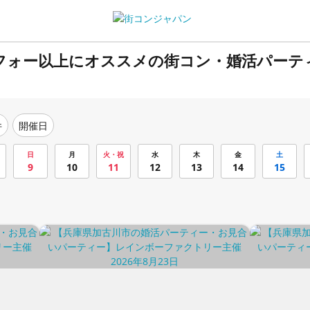
ラフォー以上にオススメの街コン・婚活パーテ
件
開催日
日
月
火・祝
水
木
金
土
9
10
11
12
13
14
15