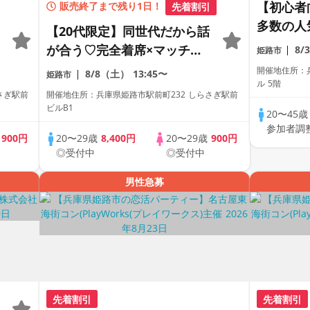
【初心者
販売終了まで残り1日！
先着割引
多数の人
【20代限定】同世代だから話
着席】【
が合う♡完全着席×マッチン
8/
姫路市
【豊富な
グゲーム付きマッチングコン
開催地住所：
8/8（土）
13:45〜
姫路市
送食材コ
ル 5階
さぎ駅前
開催地住所：兵庫県姫路市駅前町232 しらさぎ駅前
え確実！
ビルB1
20〜45
ト】【L
参加者調
あり☆】
歳
900円
20〜29歳
8,400円
20〜29歳
900円
◎受付中
◎受付中
男性急募
先着割引
先着割引