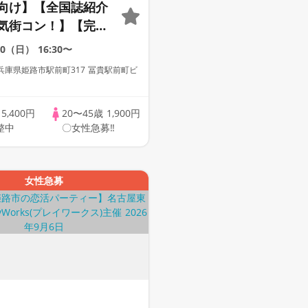
向け】【全国誌紹介
気街コン！】【完全
お一人様参加多数】
30（日）
16:30〜
飲み放題♪・産地直
兵庫県姫路市駅前町317 冨貴駅前町ビ
ース】【インスタ映
超話題のNewスポッ
歳
5,400円
20〜45歳
1,900円
INE交換自由・席がえ
整中
〇女性急募‼
女性急募