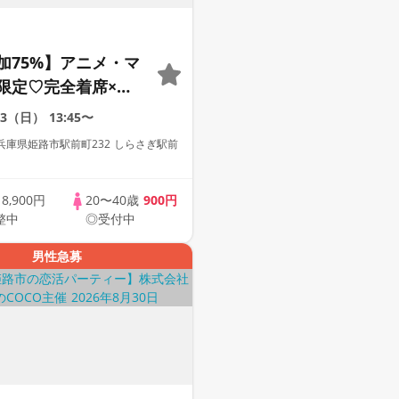
加75%】アニメ・マ
限定♡完全着席×マ
ゲーム付きアニメコ
23（日）
13:45〜
兵庫県姫路市駅前町232 しらさぎ駅前
歳
8,900円
20〜40歳
900円
整中
◎受付中
男性急募