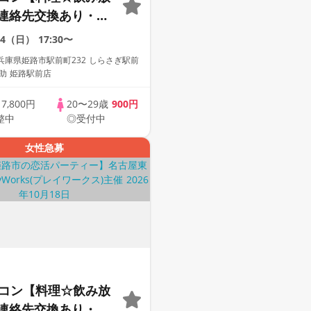
連絡先交換あり・完
】１名参加多数・初
/4（日）
17:30〜
歓迎☆プレイワーク
兵庫県姫路市駅前町232 しらさぎ駅前
之助 姫路駅前店
歳
7,800円
20〜29歳
900円
整中
◎受付中
女性急募
定コン【料理☆飲み放
連絡先交換あり・完