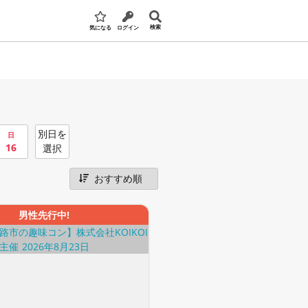
検索
気になる
ログイン
別日を
日
16
選択
男性先行中!