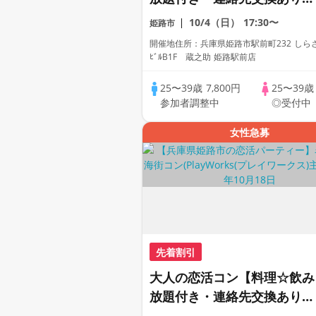
完全着席型】１名参加多数・
10/4（日）
17:30〜
姫路市
初参加も大歓迎☆プレイワー
開催地住所：兵庫県姫路市駅前町232 しら
クス主催☆
ﾋﾞﾙB1F 蔵之助 姫路駅前店
25〜39歳
7,800円
25〜39
参加者調整中
◎受付中
女性急募
先着割引
大人の恋活コン【料理☆飲み
放題付き・連絡先交換あり・
完全着席型】１名参加多数・