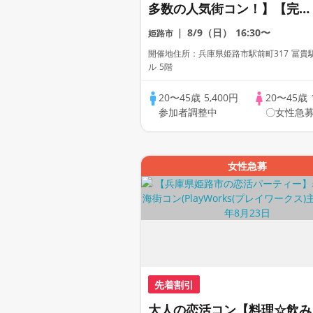
多数の人気街コン！】【完全
着席】【お一人様参加多数】
8/9（日）
16:30〜
姫路市
【豊富な飲み放題♪・産地直
開催地住所：兵庫県姫路市駅前町317 冨貴
送食材コース】【インスタ映
ル 5階
え確実！超話題のNewスポ
20〜45歳
5,400円
20〜45歳
ト】【LINE交換自由・席が
参加者調整中
〇女性急募
あり☆】
女性急募
先着割引
大人の恋活コン【料理☆飲み