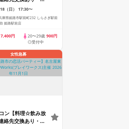
】１名参加多数・初
/18（日）
17:30〜
歓迎☆プレイワーク
兵庫県姫路市駅前町232 しらさぎ駅前
之助 姫路駅前店
歳
7,400円
20〜29歳
900円
◎受付中
女性急募
定コン【料理☆飲み放
連絡先交換あり・完
】１名参加多数・初