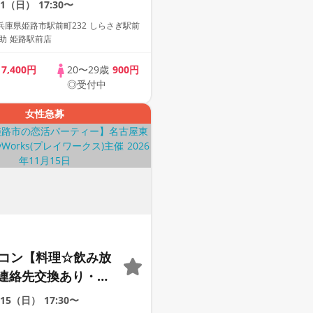
/1（日）
17:30〜
歓迎☆プレイワーク
兵庫県姫路市駅前町232 しらさぎ駅前
之助 姫路駅前店
歳
7,400円
20〜29歳
900円
◎受付中
女性急募
定コン【料理☆飲み放
連絡先交換あり・完
】１名参加多数・初
/15（日）
17:30〜