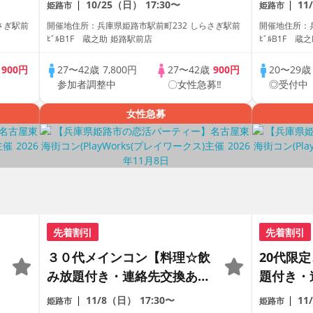
10/25（日）
17:30〜
11
姫路市
姫路市
数・初参加も大歓迎☆
参加も大
さぎ駅前
開催地住所：兵庫県姫路市駅前町232 しらさぎ駅前
開催地住所：
ス主催☆
ﾋﾞﾙB1F 蔵之助 姫路駅前店
ﾋﾞﾙB1F 蔵
歳
900円
27〜42歳
7,800円
27〜42歳
900円
20〜29
参加者調整中
〇女性急募‼
◎受付中
女性急募
先着割引
先着割引
３０代メインコン【料理☆飲
20代限
み放題付き・連絡先交換あ
題付き・
り・完全着席型】１名参加多
全着席型
11/8（日）
17:30〜
11
姫路市
姫路市