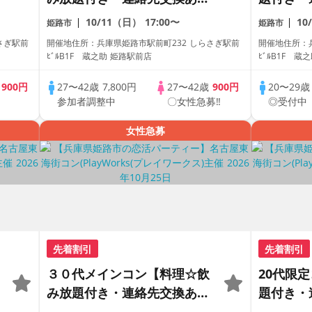
り・完全着席型】１名参加多
全着席型
10/11（日）
17:00〜
10
姫路市
姫路市
数・初参加も大歓迎☆
参加も大
さぎ駅前
開催地住所：兵庫県姫路市駅前町232 しらさぎ駅前
開催地住所：
ス主催☆
ﾋﾞﾙB1F 蔵之助 姫路駅前店
ﾋﾞﾙB1F 蔵
歳
900円
27〜42歳
7,800円
27〜42歳
900円
20〜29
参加者調整中
〇女性急募‼
◎受付中
女性急募
先着割引
先着割引
３０代メインコン【料理☆飲
20代限
み放題付き・連絡先交換あ
題付き・
り・完全着席型】１名参加多
全着席型