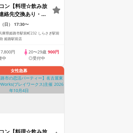
定コン【料理☆飲み放
連絡先交換あり・完
】１名参加多数・初
6（日）
17:30〜
歓迎☆プレイワーク
兵庫県姫路市駅前町232 しらさぎ駅前
之助 姫路駅前店
歳
7,800円
20〜29歳
900円
整中
◎受付中
女性急募
定コン【料理☆飲み放