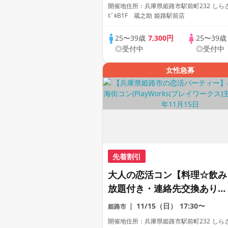
初参加も大歓迎☆プレイワー
開催地住所：兵庫県姫路市駅前町232 しら
クス主催☆
ﾋﾞﾙB1F 蔵之助 姫路駅前店
25〜39歳
7,300円
25〜39
◎受付中
◎受付中
女性急募
先着割引
大人の恋活コン【料理☆飲み
放題付き・連絡先交換あり・
完全着席型】１名参加多数・
11/15（日）
17:30〜
姫路市
初参加も大歓迎☆プレイワー
開催地住所：兵庫県姫路市駅前町232 しら