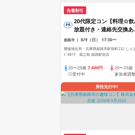
先着割引
20代限定コン【料理☆飲
PR
放題付き・連絡先交換あ
り・完全着席型】１名参
8/9（日）
17:30〜
姫路市
多数・初参加も大歓迎☆
開催地住所：兵庫県姫路市駅前町232 しら
レイワークス主催☆
ﾋﾞﾙB1F 蔵之助 姫路駅前店
20〜29歳
7,400円
20〜29歳
◎受付中
参加者調
男性先行中!