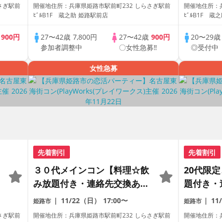
数・初参加も大歓迎☆
参加も大
さぎ駅前
開催地住所：兵庫県姫路市駅前町232 しらさぎ駅前
開催地住所：
ス主催☆
ﾋﾞﾙB1F 蔵之助 姫路駅前店
ﾋﾞﾙB1F 蔵
歳
900円
27〜42歳
7,800円
27〜42歳
900円
20〜29
参加者調整中
〇女性急募‼
◎受付中
女性急募
先着割引
先着割引
３０代メインコン【料理☆飲
20代限
み放題付き・連絡先交換あ
題付き・
り・完全着席型】１名参加多
全着席型
11/22（日）
17:00〜
11
姫路市
姫路市
数・初参加も大歓迎☆
参加も大
さぎ駅前
開催地住所：兵庫県姫路市駅前町232 しらさぎ駅前
開催地住所：