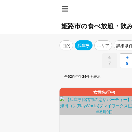
姫路市の食べ放題・飲
目的
兵庫県
エリア
詳細条
金
土
7
8
全
52
件中
1-24
件を表示
女性先行中!