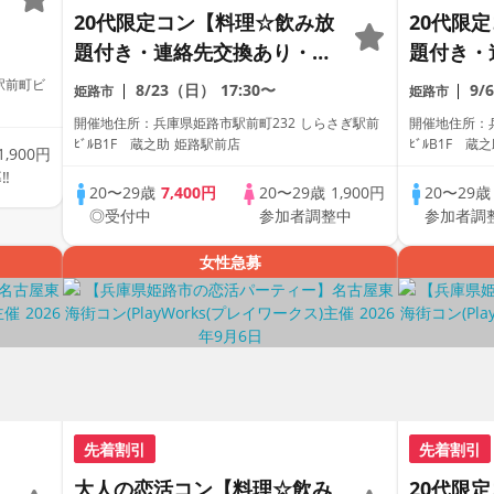
20代限定コン【料理☆飲み放
20代限
題付き・連絡先交換あり・完
題付き・
全着席型】１名参加多数・初
全着席型
駅前町ビ
8/23（日）
17:30〜
9/
姫路市
姫路市
参加も大歓迎☆プレイワーク
参加も大
開催地住所：兵庫県姫路市駅前町232 しらさぎ駅前
開催地住所：
ッ
ス主催☆
ス主催☆
ﾋﾞﾙB1F 蔵之助 姫路駅前店
ﾋﾞﾙB1F 蔵
1,900円
え
‼
20〜29歳
7,400円
20〜29歳
1,900円
20〜29
◎受付中
参加者調整中
参加者調
女性急募
先着割引
先着割引
大人の恋活コン【料理☆飲み
20代限