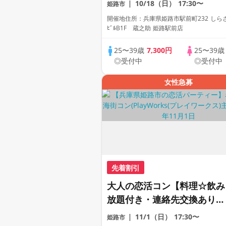
10/18（日）
17:30〜
姫路市
初参加も大歓迎☆プレイワー
開催地住所：兵庫県姫路市駅前町232 しら
クス主催☆
ﾋﾞﾙB1F 蔵之助 姫路駅前店
25〜39歳
7,300円
25〜39
◎受付中
◎受付中
女性急募
先着割引
大人の恋活コン【料理☆飲み
放題付き・連絡先交換あり・
完全着席型】１名参加多数・
11/1（日）
17:30〜
姫路市