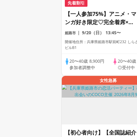
先着割引
【一人参加75%】アニメ・マ
ンガ好き限定♡完全着席×マ
ッチングゲーム付きアニメコ
9/20（日）
13:45〜
姫路市
ン
開催地住所：兵庫県姫路市駅前町232 しら
ビルB1
20〜40歳
8,900円
20〜40
参加者調整中
◎受付中
女性急募
【初心者向け】【全国誌紹介