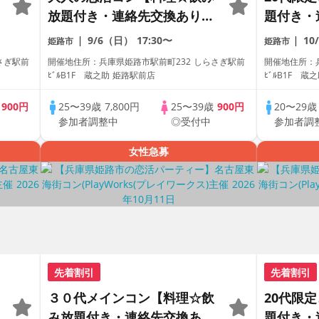
放題付き・連絡先交換あり・
題付き・
完全着席型】１名参加多数・
全着席型
9/6（日）
17:30〜
10
姫路市
姫路市
初参加も大歓迎☆プレイワー
参加も大
さぎ駅前
開催地住所：兵庫県姫路市駅前町232 しらさぎ駅前
開催地住所：
クス主催☆
ス主催☆
ﾋﾞﾙB1F 蔵之助 姫路駅前店
ﾋﾞﾙB1F 蔵
歳
900円
25〜39歳
7,800円
25〜39歳
900円
20〜29
参加者調整中
◎受付中
参加者調
女性急募
先着割引
先着割引
３０代メインコン【料理☆飲
20代限
み放題付き・連絡先交換あ
題付き・