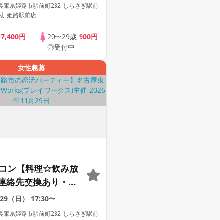
歓迎☆プレイワーク
兵庫県姫路市駅前町232 しらさぎ駅前
之助 姫路駅前店
歳
7,400円
20〜29歳
900円
◎受付中
女性急募
定コン【料理☆飲み放
連絡先交換あり・完
】１名参加多数・初
/29（日）
17:30〜
歓迎☆プレイワーク
兵庫県姫路市駅前町232 しらさぎ駅前