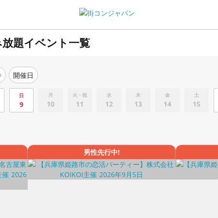
み放題イベント一覧
件
開催日
月
火・祝
水
木
金
土
日
10
11
12
13
14
15
9
男性先行中!