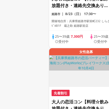
放題付き・連絡先交換あり・
完全着席型】１名参加多数・
8/23（日）
17:30〜
姫路市
初参加も大歓迎☆プレイワー
開催地住所：兵庫県姫路市駅前町232 しら
クス主催☆
ﾋﾞﾙB1F 蔵之助 姫路駅前店
25〜39歳
7,300円
25〜39
◎受付中
◎受付中
女性急募
先着割引
大人の恋活コン【料理☆飲み
放題付き・連絡先交換あり・