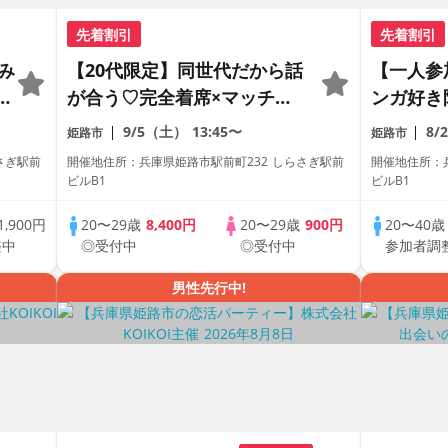
先着割引
先着割引
み
【20代限定】同世代だから話
【一人参
が合う♡完全着席×マッチン
ンガ好き
加
グゲーム付きマッチングコン
ッチング
9/5（土）
13:45〜
8/
姫路市
姫路市
プ
ン
さぎ駅前
開催地住所：兵庫県姫路市駅前町232 しらさぎ駅前
開催地住所：
ビルB1
ビルB1
1,900円
20〜29歳
8,400円
20〜29歳
900円
20〜40
整中
◎受付中
◎受付中
参加者調
男性先行中!