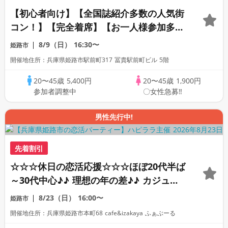
【初心者向け】【全国誌紹介多数の人気街
コン！】【完全着席】【お一人様参加多
数】【豊富な飲み放題♪・産地直送食材コ
8/9（日）
16:30〜
姫路市
ース】【インスタ映え確実！超話題の
開催地住所：兵庫県姫路市駅前町317 冨貴駅前町ビル 5階
Newスポット】【LINE交換自由・席がえ
あり☆】
20〜45歳
5,400円
20〜45歳
1,900円
参加者調整中
〇女性急募‼
男性先行中!
先着割引
☆☆☆休日の恋活応援☆☆☆ほぼ20代半ば
～30代中心♪♪ 理想の年の差♪♪ カジュア
ルな出会いパーティー♪♪ カフェやランチ
8/23（日）
16:00〜
姫路市
デートに行ってみたい！ドリンク＆ライト
開催地住所：兵庫県姫路市本町68 cafe&izakaya ふぁぶーる
フードつき♪♪ 連絡先交換自由♪♪