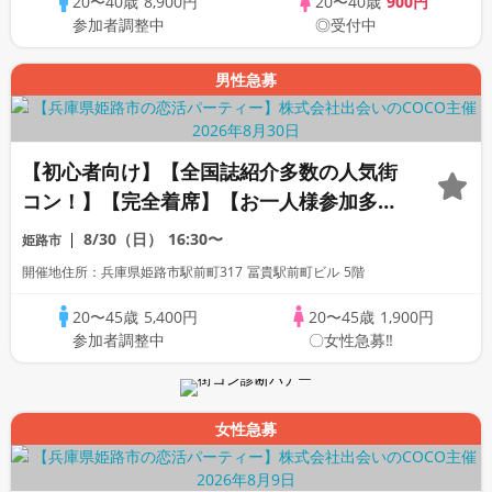
20〜40歳
8,900円
20〜40歳
900円
参加者調整中
◎受付中
男性急募
【初心者向け】【全国誌紹介多数の人気街
コン！】【完全着席】【お一人様参加多
数】【豊富な飲み放題♪・産地直送食材コ
8/30（日）
16:30〜
姫路市
ース】【インスタ映え確実！超話題の
開催地住所：兵庫県姫路市駅前町317 冨貴駅前町ビル 5階
Newスポット】【LINE交換自由・席がえ
あり☆】
20〜45歳
5,400円
20〜45歳
1,900円
参加者調整中
〇女性急募‼
女性急募