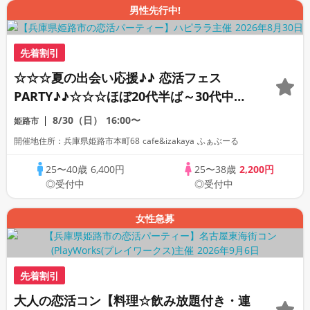
男性先行中!
先着割引
☆☆☆夏の出会い応援♪♪ 恋活フェス
PARTY♪♪☆☆☆ほぼ20代半ば～30代中心
♪♪理想の年の差で楽しく恋活パーティー
8/30（日）
16:00〜
姫路市
♪♪個性いろいろ♪♪人柄いろいろ♪♪美味し
開催地住所：兵庫県姫路市本町68 cafe&izakaya ふぁぶーる
いドリンク＆フードつき♪♪連絡交換自由
☆
25〜40歳
6,400円
25〜38歳
2,200円
◎受付中
◎受付中
女性急募
先着割引
大人の恋活コン【料理☆飲み放題付き・連