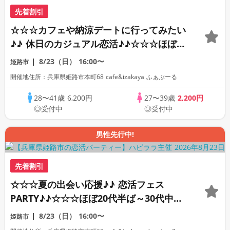
先着割引
☆☆☆カフェや納涼デートに行ってみたい
♪♪ 休日のカジュアル恋活♪♪☆☆☆ほぼ30
代中心♪♪ 気軽に楽しめる合コンパーティ
8/23（日）
16:00〜
姫路市
ー? お友達作りから始める楽しい出会い♪♪
開催地住所：兵庫県姫路市本町68 cafe&izakaya ふぁぶーる
おいしいドリンク片手にゆるやかなご縁を
♪♪
28〜41歳
6,200円
27〜39歳
2,200円
◎受付中
◎受付中
男性先行中!
先着割引
☆☆☆夏の出会い応援♪♪ 恋活フェス
PARTY♪♪☆☆☆ほぼ20代半ば～30代中心
♪♪理想の年の差で楽しく恋活パーティー
8/23（日）
16:00〜
姫路市
♪♪個性いろいろ♪♪人柄いろいろ♪♪美味し