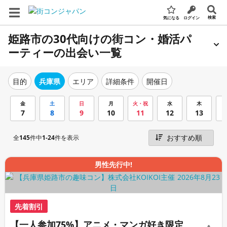
検索
気になる
ログイン
姫路市の30代向けの街コン・婚活パ
ーティーの出会い一覧
エリア
詳細条件
開催日
目的
兵庫県
金
土
日
月
火・祝
水
木
7
8
9
10
11
12
13
全
145
件中
1-24
件を表示
男性先行中!
先着割引
【一人参加75%】アニメ・マンガ好き限定