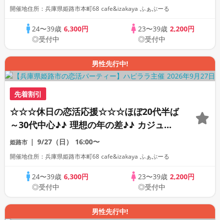
デートに行ってみたい！ドリンク＆ライト
開催地住所：兵庫県姫路市本町68 cafe&izakaya ふぁぶーる
フードつき♪♪ 連絡先交換自由♪♪
24〜39歳
6,300円
23〜39歳
2,200円
◎受付中
◎受付中
男性先行中!
先着割引
☆☆☆休日の恋活応援☆☆☆ほぼ20代半ば
～30代中心♪♪ 理想の年の差♪♪ カジュア
ルな出会いパーティー♪♪ カフェやランチ
9/27（日）
16:00〜
姫路市
デートに行ってみたい！ドリンク＆ライト
開催地住所：兵庫県姫路市本町68 cafe&izakaya ふぁぶーる
フードつき♪♪ 連絡先交換自由♪♪
24〜39歳
6,300円
23〜39歳
2,200円
◎受付中
◎受付中
男性先行中!