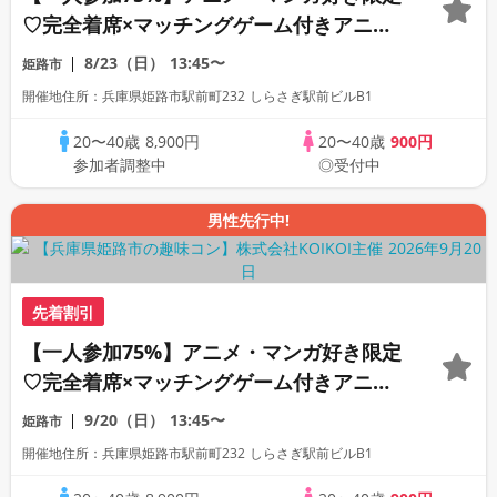
♡完全着席×マッチングゲーム付きアニメ
コン
8/23（日）
13:45〜
姫路市
開催地住所：兵庫県姫路市駅前町232 しらさぎ駅前ビルB1
20〜40歳
8,900円
20〜40歳
900円
参加者調整中
◎受付中
男性先行中!
先着割引
【一人参加75%】アニメ・マンガ好き限定
♡完全着席×マッチングゲーム付きアニメ
コン
9/20（日）
13:45〜
姫路市
開催地住所：兵庫県姫路市駅前町232 しらさぎ駅前ビルB1