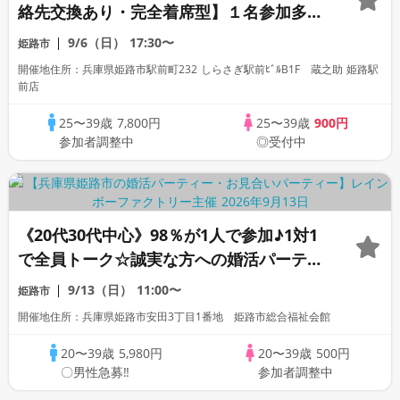
絡先交換あり・完全着席型】１名参加多
数・初参加も大歓迎☆プレイワークス主催
9/6（日）
17:30〜
姫路市
☆
開催地住所：兵庫県姫路市駅前町232 しらさぎ駅前ﾋﾞﾙB1F 蔵之助 姫路駅
前店
25〜39歳
7,800円
25〜39歳
900円
参加者調整中
◎受付中
《20代30代中心》98％が1人で参加♪1対1
で全員トーク☆誠実な方への婚活パーティ
ー
9/13（日）
11:00〜
姫路市
開催地住所：兵庫県姫路市安田3丁目1番地 姫路市総合福祉会館
20〜39歳
5,980円
20〜39歳
500円
〇男性急募‼
参加者調整中