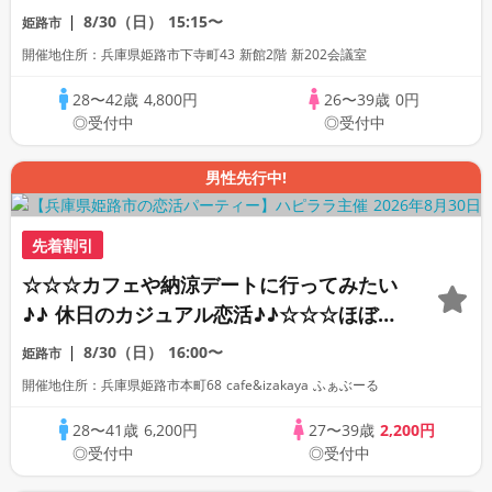
8/30（日）
15:15〜
姫路市
開催地住所：兵庫県姫路市下寺町43 新館2階 新202会議室
28〜42歳
4,800円
26〜39歳
0円
◎受付中
◎受付中
男性先行中!
先着割引
☆☆☆カフェや納涼デートに行ってみたい
♪♪ 休日のカジュアル恋活♪♪☆☆☆ほぼ30
代中心♪♪ 気軽に楽しめる合コンパーティ
8/30（日）
16:00〜
姫路市
ー? お友達作りから始める楽しい出会い♪♪
開催地住所：兵庫県姫路市本町68 cafe&izakaya ふぁぶーる
おいしいドリンク片手にゆるやかなご縁を
♪♪
28〜41歳
6,200円
27〜39歳
2,200円
◎受付中
◎受付中