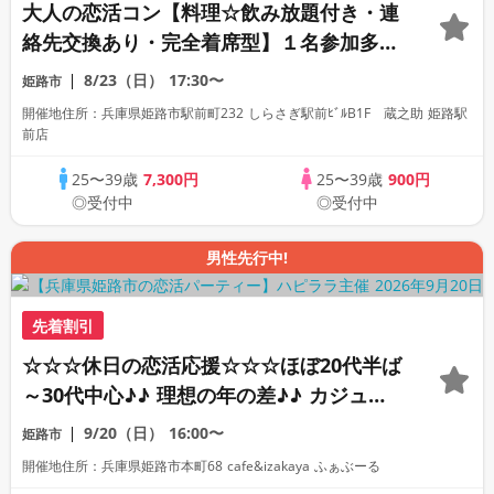
大人の恋活コン【料理☆飲み放題付き・連
絡先交換あり・完全着席型】１名参加多
数・初参加も大歓迎☆プレイワークス主催
8/23（日）
17:30〜
姫路市
☆
開催地住所：兵庫県姫路市駅前町232 しらさぎ駅前ﾋﾞﾙB1F 蔵之助 姫路駅
前店
25〜39歳
7,300円
25〜39歳
900円
◎受付中
◎受付中
男性先行中!
先着割引
☆☆☆休日の恋活応援☆☆☆ほぼ20代半ば
～30代中心♪♪ 理想の年の差♪♪ カジュア
ルな出会いパーティー♪♪ カフェやランチ
9/20（日）
16:00〜
姫路市
デートに行ってみたい！ドリンク＆ライト
開催地住所：兵庫県姫路市本町68 cafe&izakaya ふぁぶーる
フードつき♪♪ 連絡先交換自由♪♪