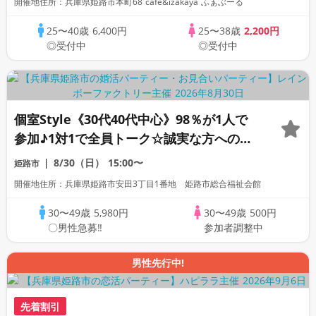
開催地住所：兵庫県姫路市本町68 cafe&izakaya ふぁぶーる
いドリンク＆フードつき♪♪連絡交換自由
☆
25〜40歳
6,400円
25〜38歳
2,200円
◎受付中
◎受付中
個室Style《30代40代中心》98％が1人で
参加♪1対1で全員トーク☆誠実な方への婚
活パーティー
8/30（日）
15:00〜
姫路市
開催地住所：兵庫県姫路市安田3丁目1番地 姫路市総合福祉会館
30〜49歳
5,980円
30〜49歳
500円
〇男性急募‼
参加者調整中
男性先行中!
先着割引