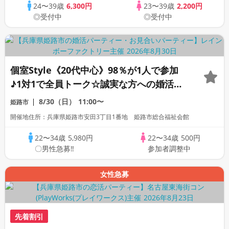
24〜39歳
6,300円
23〜39歳
2,200円
◎受付中
◎受付中
個室Style《20代中心》98％が1人で参加
♪1対1で全員トーク☆誠実な方への婚活パ
ーティー
8/30（日）
11:00〜
姫路市
開催地住所：兵庫県姫路市安田3丁目1番地 姫路市総合福祉会館
22〜34歳
5,980円
22〜34歳
500円
〇男性急募‼
参加者調整中
女性急募
先着割引