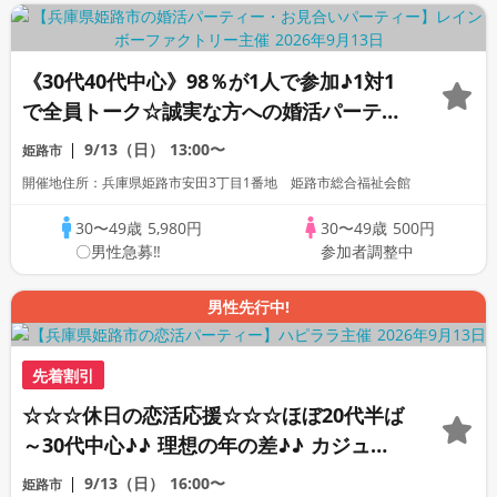
《30代40代中心》98％が1人で参加♪1対1
で全員トーク☆誠実な方への婚活パーティ
ー
9/13（日）
13:00〜
姫路市
開催地住所：兵庫県姫路市安田3丁目1番地 姫路市総合福祉会館
30〜49歳
5,980円
30〜49歳
500円
〇男性急募‼
参加者調整中
男性先行中!
先着割引
☆☆☆休日の恋活応援☆☆☆ほぼ20代半ば
～30代中心♪♪ 理想の年の差♪♪ カジュア
ルな出会いパーティー♪♪ カフェやランチ
9/13（日）
16:00〜
姫路市