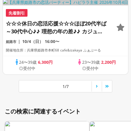
先着割引
☆☆☆休日の恋活応援☆☆☆ほぼ20代半ば
～30代中心♪♪ 理想の年の差♪♪ カジュア
ルな出会いパーティー♪♪ カフェやランチ
10/4（日）
16:00〜
姫路市
デートに行ってみたい！ドリンク＆ライト
開催地住所：兵庫県姫路市本町68 cafe&izakaya ふぁぶーる
フードつき♪♪ 連絡先交換自由♪♪
24〜39歳
6,300円
23〜39歳
2,200円
◎受付中
◎受付中
1/7
この検索に関連するイベント