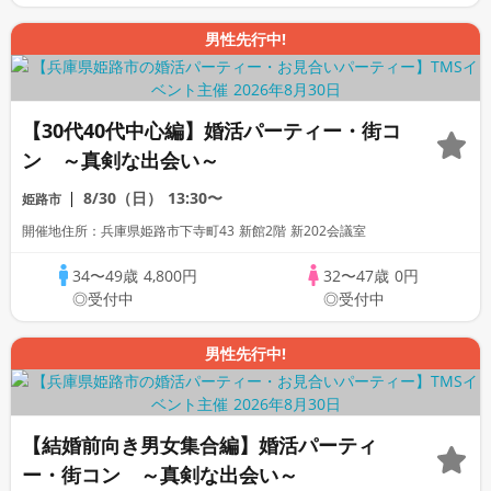
男性先行中!
【30代40代中心編】婚活パーティー・街コ
ン ～真剣な出会い～
8/30（日）
13:30〜
姫路市
開催地住所：兵庫県姫路市下寺町43 新館2階 新202会議室
34〜49歳
4,800円
32〜47歳
0円
◎受付中
◎受付中
男性先行中!
【結婚前向き男女集合編】婚活パーティ
ー・街コン ～真剣な出会い～