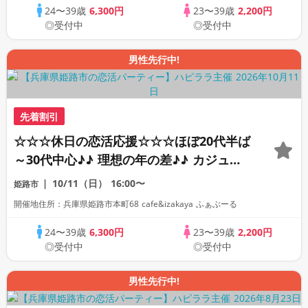
24〜39歳
6,300円
23〜39歳
2,200円
◎受付中
◎受付中
男性先行中!
先着割引
☆☆☆休日の恋活応援☆☆☆ほぼ20代半ば
～30代中心♪♪ 理想の年の差♪♪ カジュア
ルな出会いパーティー♪♪ カフェやランチ
10/11（日）
16:00〜
姫路市
デートに行ってみたい！ドリンク＆ライト
開催地住所：兵庫県姫路市本町68 cafe&izakaya ふぁぶーる
フードつき♪♪ 連絡先交換自由♪♪
24〜39歳
6,300円
23〜39歳
2,200円
◎受付中
◎受付中
男性先行中!