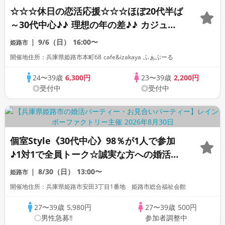
☆☆☆休日の恋活応援☆☆☆ほぼ20代半ば
～30代中心♪♪ 理想の年の差♪♪ カジュア
ルな出会いパーティー♪♪ カフェやランチ
9/6（日）
16:00〜
姫路市
デートに行ってみたい！ドリンク＆ライト
開催地住所：兵庫県姫路市本町68 cafe&izakaya ふぁぶーる
フードつき♪♪ 連絡先交換自由♪♪
24〜39歳
6,300円
23〜39歳
2,200円
◎受付中
◎受付中
個室Style《30代中心》98％が1人で参加
♪1対1で全員トーク☆誠実な方への婚活パ
ーティー
8/30（日）
13:00〜
姫路市
開催地住所：兵庫県姫路市安田3丁目1番地 姫路市総合福祉会館
27〜39歳
5,980円
27〜39歳
500円
〇男性急募‼
参加者調整中