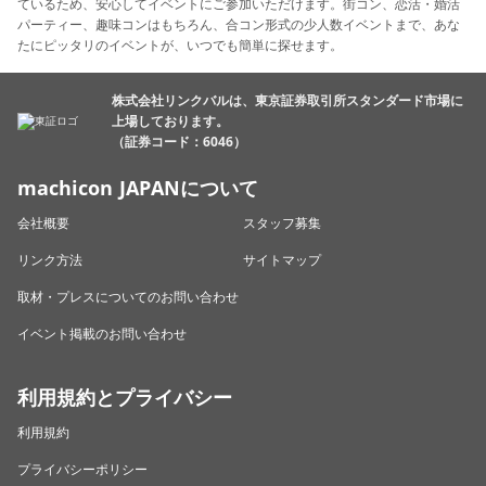
ているため、安心してイベントにご参加いただけます。街コン、恋活・婚活
パーティー、趣味コンはもちろん、合コン形式の少人数イベントまで、あな
たにピッタリのイベントが、いつでも簡単に探せます。
株式会社リンクバルは、東京証券取引所スタンダード市場に
上場しております。
（証券コード：6046）
machicon JAPANについて
会社概要
スタッフ募集
リンク方法
サイトマップ
取材・プレスについてのお問い合わせ
イベント掲載のお問い合わせ
利用規約とプライバシー
利用規約
プライバシーポリシー