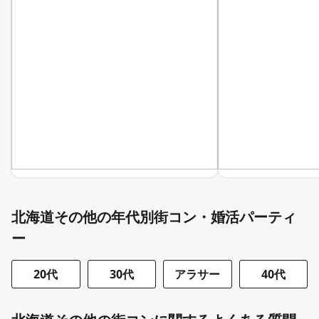
北海道その他の年代別街コン・婚活パーティ
ー
20代
30代
アラサー
40代