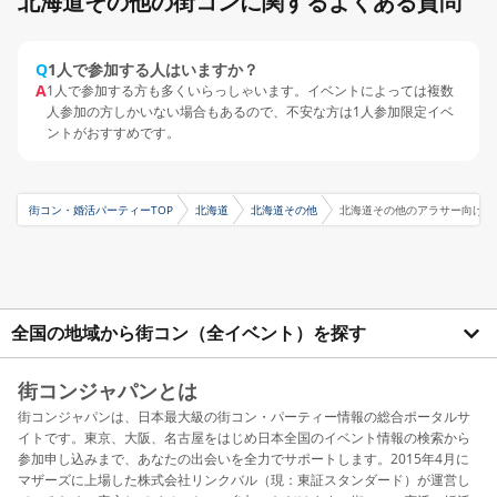
北海道その他の街コンに関するよくある質問
Q
1人で参加する人はいますか？
A
1人で参加する方も多くいらっしゃいます。イベントによっては複数
人参加の方しかいない場合もあるので、不安な方は1人参加限定イベ
ントがおすすめです。
街コン・婚活パーティーTOP
北海道
北海道その他
北海道その他のアラサー向けの
全国の地域から街コン（全イベント）を探す
街コンジャパンとは
街コンジャパンは、日本最大級の街コン・パーティー情報の総合ポータルサ
イトです。東京、大阪、名古屋をはじめ日本全国のイベント情報の検索から
参加申し込みまで、あなたの出会いを全力でサポートします。2015年4月に
マザーズに上場した株式会社リンクバル（現：東証スタンダード）が運営し