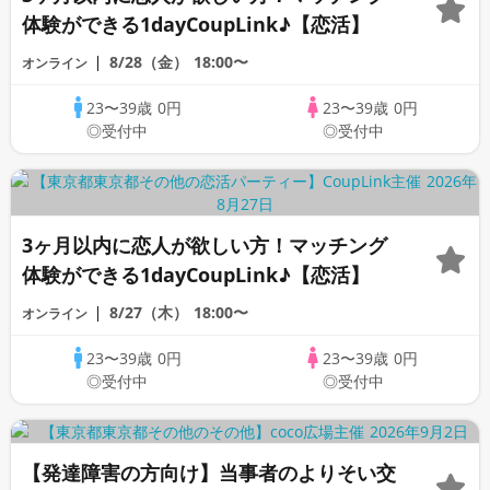
体験ができる1dayCoupLink♪【恋活】
8/28（金）
18:00〜
オンライン
23〜39歳
0円
23〜39歳
0円
◎受付中
◎受付中
3ヶ月以内に恋人が欲しい方！マッチング
体験ができる1dayCoupLink♪【恋活】
8/27（木）
18:00〜
オンライン
23〜39歳
0円
23〜39歳
0円
◎受付中
◎受付中
【発達障害の方向け】当事者のよりそい交