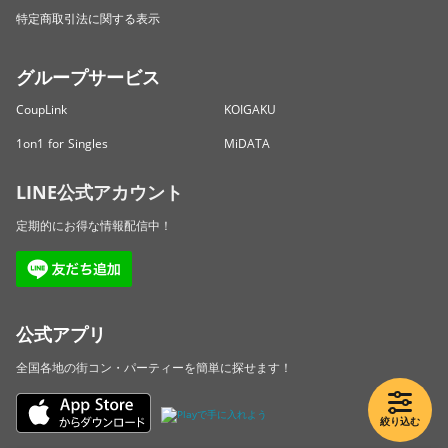
特定商取引法に関する表示
グループサービス
CoupLink
KOIGAKU
1on1 for Singles
MiDATA
LINE公式アカウント
定期的にお得な情報配信中！
公式アプリ
全国各地の街コン・パーティーを簡単に探せます！
絞り込む