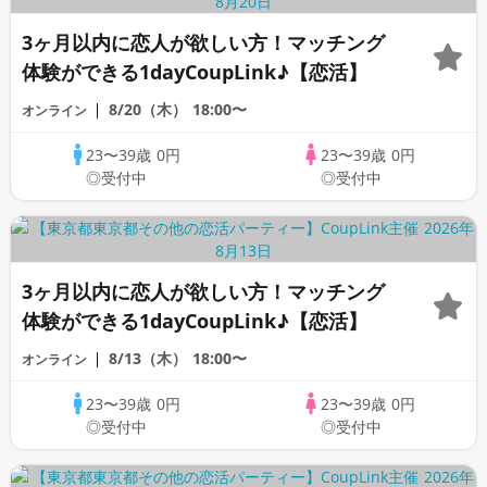
3ヶ月以内に恋人が欲しい方！マッチング
体験ができる1dayCoupLink♪【恋活】
8/20（木）
18:00〜
オンライン
23〜39歳
0円
23〜39歳
0円
◎受付中
◎受付中
3ヶ月以内に恋人が欲しい方！マッチング
体験ができる1dayCoupLink♪【恋活】
8/13（木）
18:00〜
オンライン
23〜39歳
0円
23〜39歳
0円
◎受付中
◎受付中