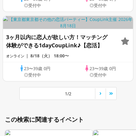
◎受付中
◎受付中
3ヶ月以内に恋人が欲しい方！マッチング
体験ができる1dayCoupLink♪【恋活】
8/18（火）
18:00〜
オンライン
23〜39歳
0円
23〜39歳
0円
◎受付中
◎受付中
1/2
この検索に関連するイベント