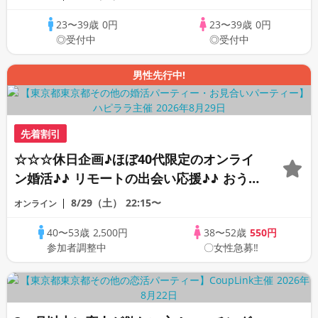
23〜39歳
0円
23〜39歳
0円
◎受付中
◎受付中
男性先行中!
先着割引
☆☆☆休日企画♪ほぼ40代限定のオンライ
ン婚活♪♪ リモートの出会い応援♪♪ おう
ちで乾杯しませんか♪♪ ☆全国の方が対象
8/29（土）
22:15〜
オンライン
☆ 司会進行あり♪♪ THE 44s ONLINE
40〜53歳
2,500円
38〜52歳
550円
PARTY!!
参加者調整中
〇女性急募‼