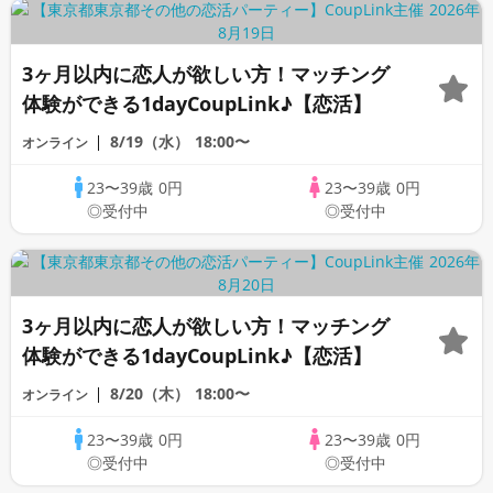
3ヶ月以内に恋人が欲しい方！マッチング
体験ができる1dayCoupLink♪【恋活】
8/19（水）
18:00〜
オンライン
23〜39歳
0円
23〜39歳
0円
◎受付中
◎受付中
3ヶ月以内に恋人が欲しい方！マッチング
体験ができる1dayCoupLink♪【恋活】
8/20（木）
18:00〜
オンライン
23〜39歳
0円
23〜39歳
0円
◎受付中
◎受付中