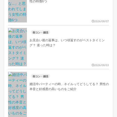
性の特徴6つ
2026/08/07
街コン・婚活
お見合い後の返事は、いつ頃返すのがベストタイミン
グ？ 迷った時は？
2026/08/03
街コン・婚活
婚活中パーティーの時、ネイルってどうしてる？ 男性の
本音と好感度の高いものをご紹介