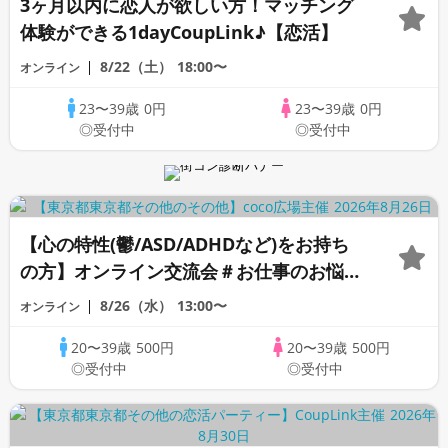
3ヶ月以内に恋人が欲しい方！マッチング
体験ができる1dayCoupLink♪【恋活】
8/22（土）
18:00〜
オンライン
23〜39歳
0円
23〜39歳
0円
◎受付中
◎受付中
【心の特性(鬱/ASD/ADHDなど)をお持ち
の方】オンライン交流会＃お仕事のお悩み
編《20代30代限定》
8/26（水）
13:00〜
オンライン
20〜39歳
500円
20〜39歳
500円
◎受付中
◎受付中