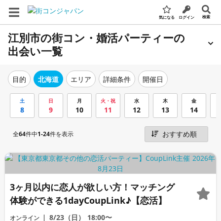
検索
気になる
ログイン
江別市の街コン・婚活パーティーの
出会い一覧
エリア
詳細条件
開催日
目的
北海道
土
日
月
火・祝
水
木
金
8
9
10
11
12
13
14
全
64
件中
1-24
件を表示
3ヶ月以内に恋人が欲しい方！マッチング
体験ができる1dayCoupLink♪【恋活】
8/23（日）
18:00〜
オンライン