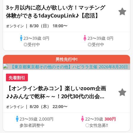
3ヶ月以内に恋人が欲しい方！マッチング
体験ができる1dayCoupLink♪【恋活】
8/30（日）
18:00〜
オンライン
23〜39歳
0円
23〜39歳
0円
◎受付中
◎受付中
男性先行中!
先着割引
【オンライン飲みコン】楽しいzoom企画
♪♪みんなで乾杯～～！20代30代の出会い
応援♪♪リモートパーティー♪♪友達作りか
8/20（木）
22:00〜
オンライン
ら交流を広げましょう！仲良くなりましょ
23〜39歳
2,000円
22〜39歳
300円
う♪☆全国の方が対象☆司会進行あり♪♪♪
参加者調整中
〇女性急募‼