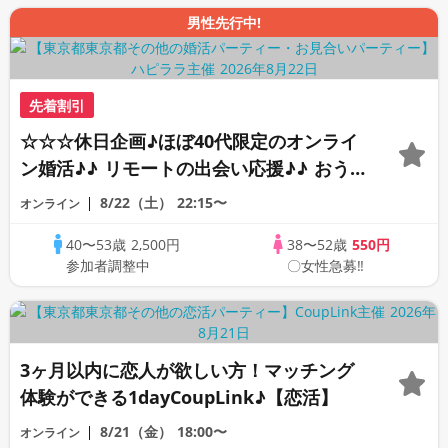
男性先行中!
先着割引
☆☆☆休日企画♪ほぼ40代限定のオンライ
ン婚活♪♪ リモートの出会い応援♪♪ おう
ちで乾杯しませんか♪♪ ☆全国の方が対象
8/22（土）
22:15〜
オンライン
☆ 司会進行あり♪♪ THE 43s ONLINE
40〜53歳
2,500円
38〜52歳
550円
PARTY!!
参加者調整中
〇女性急募‼
3ヶ月以内に恋人が欲しい方！マッチング
体験ができる1dayCoupLink♪【恋活】
8/21（金）
18:00〜
オンライン