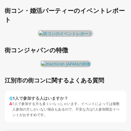
街コン・婚活パーティーのイベントレポー
ト
街コンジャパンの特徴
江別市の街コンに関するよくある質問
Q
1人で参加する人はいますか？
A
1人で参加する方も多くいらっしゃいます。イベントによっては複数
人参加の方しかいない場合もあるので、不安な方は1人参加限定イベ
ントがおすすめです。