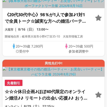
《20代30代中心》98％が1人で参加♪1対1
で全員トーク☆誠実な方への婚活パーティ
ー
8/16（日）
13:00〜
大垣市
開催地住所：岐阜県大垣市小野4丁目35-10 大垣市情報工房
20〜39歳
7,280円
20〜39歳
500円
◎受付中
参加者調整中
男性先行中!
先着割引
☆☆☆休日企画♪ほぼ40代限定のオンライ
ン婚活♪♪ リモートの出会い応援♪♪ おう
ちで乾杯しませんか♪♪ ☆全国の方が対象
8/29（土）
22:15〜
オンライン