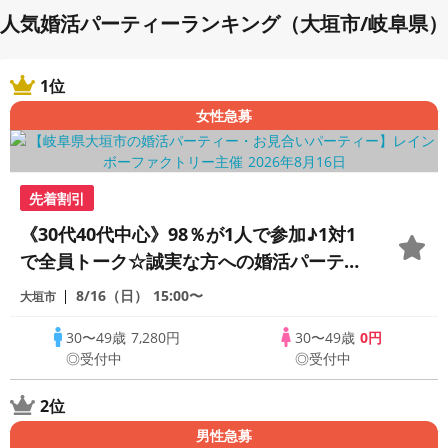
人気婚活パーティーランキング（大垣市/岐阜県）
1位
女性急募
先着割引
《30代40代中心》98％が1人で参加♪1対1
で全員トーク☆誠実な方への婚活パーティ
ー
8/16（日）
15:00〜
大垣市
30〜49歳
7,280円
30〜49歳
0円
◎受付中
◎受付中
2位
男性急募