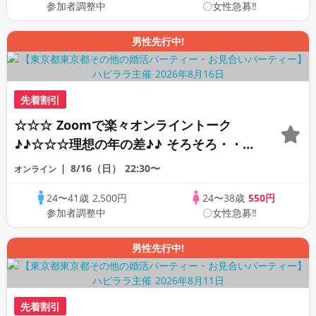
参加者調整中
〇女性急募‼
男性先行中!
先着割引
☆☆☆ Zoomで楽々オンライントーク
♪♪☆☆☆理想の年の差♪♪ そろそろ・・・
素敵な恋人見つけたい♪ ♪☆カジュアルな
8/16（日）
22:30〜
オンライン
オンライン婚活☆全国の方が対象☆司会進
24〜41歳
2,500円
24〜38歳
550円
行あり♪♪
参加者調整中
〇女性急募‼
男性先行中!
先着割引