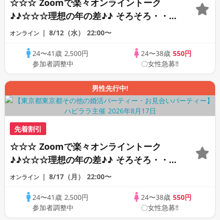
☆☆☆ Zoomで楽々オンライントーク
♪♪☆☆☆理想の年の差♪♪ そろそろ・・・
素敵な恋人見つけたい♪ ♪☆カジュアルな
8/12（水）
22:00〜
オンライン
オンライン婚活☆全国の方が対象☆司会進
24〜41歳
2,500円
24〜38歳
550円
行あり♪♪
参加者調整中
〇女性急募‼
男性先行中!
先着割引
☆☆☆ Zoomで楽々オンライントーク
♪♪☆☆☆理想の年の差♪♪ そろそろ・・・
素敵な恋人見つけたい♪ ♪☆カジュアルな
8/17（月）
22:00〜
オンライン
オンライン婚活☆全国の方が対象☆司会進
24〜41歳
2,500円
24〜38歳
550円
行あり♪♪
参加者調整中
〇女性急募‼