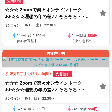
先着割引
☆☆☆ Zoomで楽々オンライントーク
♪♪☆☆☆理想の年の差♪♪ そろそろ・・・
素敵な恋人見つけたい♪ ♪☆カジュアルな
8/15（土）
22:30〜
オンライン
オンライン婚活☆全国の方が対象☆司会進
24〜41歳
2,500円
24〜38歳
550円
行あり♪♪
参加者調整中
〇女性急募‼
男性先行中!
販売終了まで残り23時間！
先着割引
☆☆☆ Zoomで楽々オンライントーク
♪♪☆☆☆理想の年の差♪♪ そろそろ・・・
素敵な恋人見つけたい♪ ♪☆カジュアルな
8/9（日）
22:30〜
オンライン
オンライン婚活☆全国の方が対象☆司会進
24〜41歳
2,500円
24〜38歳
550円
行あり♪♪