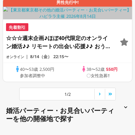
男性先行中!
先着割引
☆☆☆週末企画♪ほぼ40代限定のオンライ
ン婚活♪♪ リモートの出会い応援♪♪ おう
ちで乾杯しませんか♪♪ ☆全国の方が対象
8/14（金）
22:15〜
オンライン
☆ 司会進行あり♪♪ THE 41s ONLINE
40〜53歳
2,500円
38〜52歳
550円
PARTY!!
参加者調整中
〇女性急募‼
1/2
婚活パーティー・お見合いパーティ
ーを他の開催地で探す