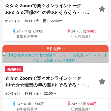
☆☆☆ Zoomで楽々オンライントーク
♪♪☆☆☆理想の年の差♪♪ そろそろ・・・
素敵な恋人見つけたい♪ ♪☆カジュアルな
8/11（火・祝）
22:00〜
オンライン
オンライン婚活☆全国の方が対象☆司会進
24〜41歳
2,500円
24〜38歳
550円
行あり♪♪
参加者調整中
〇女性急募‼
男性先行中!
先着割引
☆☆☆ Zoomで楽々オンライントーク
♪♪☆☆☆理想の年の差♪♪ そろそろ・・・
素敵な恋人見つけたい♪ ♪☆カジュアルな
8/14（金）
22:00〜
オンライン
オンライン婚活☆全国の方が対象☆司会進
24〜41歳
2,500円
24〜38歳
550円
行あり♪♪
参加者調整中
〇女性急募‼