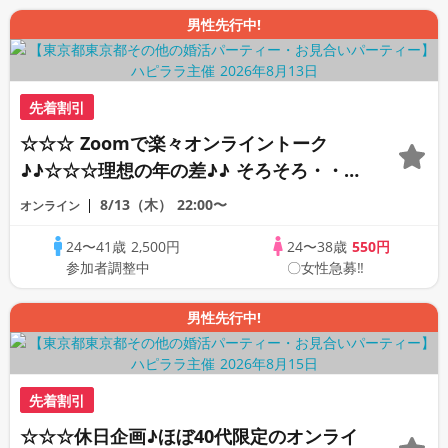
男性先行中!
先着割引
☆☆☆ Zoomで楽々オンライントーク
♪♪☆☆☆理想の年の差♪♪ そろそろ・・・
素敵な恋人見つけたい♪ ♪☆カジュアルな
8/13（木）
22:00〜
オンライン
オンライン婚活☆全国の方が対象☆司会進
24〜41歳
2,500円
24〜38歳
550円
行あり♪♪
参加者調整中
〇女性急募‼
男性先行中!
先着割引
☆☆☆休日企画♪ほぼ40代限定のオンライ