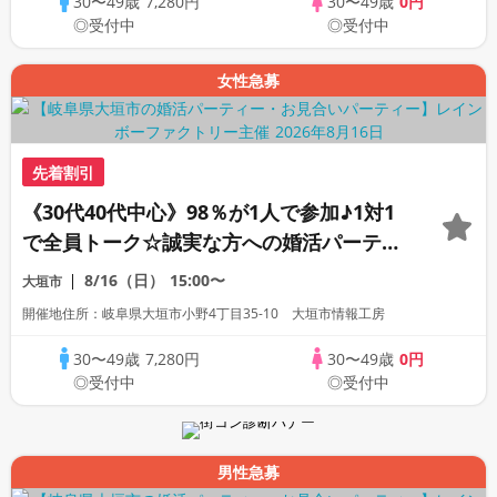
30〜49歳
7,280円
30〜49歳
0円
◎受付中
◎受付中
女性急募
先着割引
《30代40代中心》98％が1人で参加♪1対1
で全員トーク☆誠実な方への婚活パーティ
ー
8/16（日）
15:00〜
大垣市
開催地住所：岐阜県大垣市小野4丁目35-10 大垣市情報工房
30〜49歳
7,280円
30〜49歳
0円
◎受付中
◎受付中
男性急募