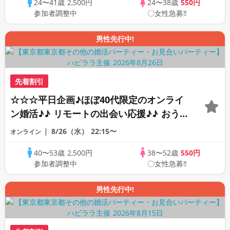
24〜41歳
2,500円
24〜38歳
550円
行あり♪♪
参加者調整中
〇女性急募‼
男性先行中!
先着割引
☆☆☆平日企画♪ほぼ40代限定のオンライ
ン婚活♪♪ リモートの出会い応援♪♪ おう
ちで乾杯しませんか♪♪ ☆全国の方が対象
8/26（水）
22:15〜
オンライン
☆ 司会進行あり♪♪ THE 43s ONLINE
40〜53歳
2,500円
38〜52歳
550円
PARTY!!
参加者調整中
〇女性急募‼
男性先行中!