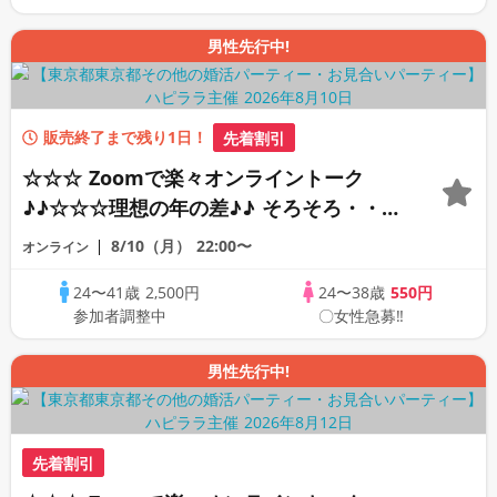
男性先行中!
販売終了まで残り1日！
先着割引
☆☆☆ Zoomで楽々オンライントーク
♪♪☆☆☆理想の年の差♪♪ そろそろ・・・
素敵な恋人見つけたい♪ ♪☆カジュアルな
8/10（月）
22:00〜
オンライン
オンライン婚活☆全国の方が対象☆司会進
24〜41歳
2,500円
24〜38歳
550円
行あり♪♪
参加者調整中
〇女性急募‼
男性先行中!
先着割引