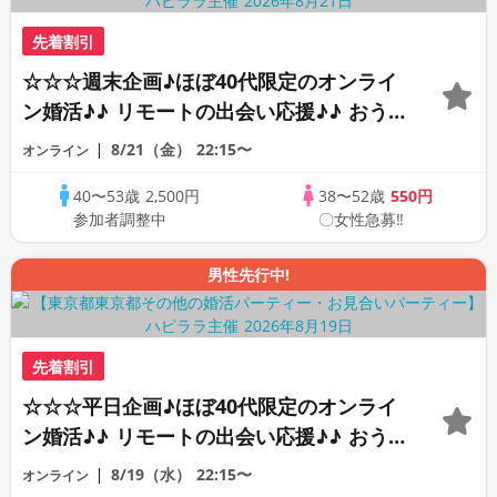
先着割引
☆☆☆週末企画♪ほぼ40代限定のオンライ
ン婚活♪♪ リモートの出会い応援♪♪ おう
ちで乾杯しませんか♪♪ ☆全国の方が対象
8/21（金）
22:15〜
オンライン
☆ 司会進行あり♪♪ THE 42s ONLINE
40〜53歳
2,500円
38〜52歳
550円
PARTY!!
参加者調整中
〇女性急募‼
男性先行中!
先着割引
☆☆☆平日企画♪ほぼ40代限定のオンライ
ン婚活♪♪ リモートの出会い応援♪♪ おう
ちで乾杯しませんか♪♪ ☆全国の方が対象
8/19（水）
22:15〜
オンライン
☆ 司会進行あり♪♪ THE 42s ONLINE