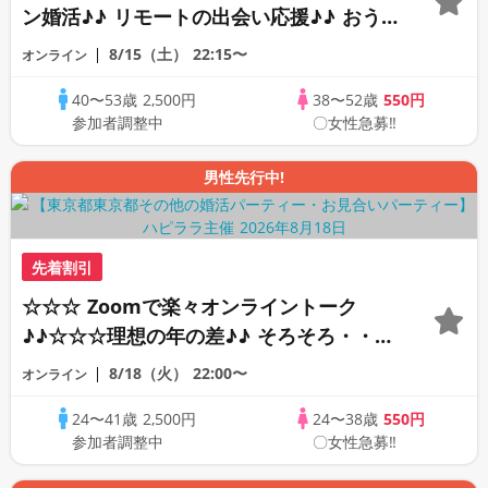
ン婚活♪♪ リモートの出会い応援♪♪ おう
ちで乾杯しませんか♪♪ ☆全国の方が対象
8/15（土）
22:15〜
オンライン
☆ 司会進行あり♪♪ THE 42s ONLINE
40〜53歳
2,500円
38〜52歳
550円
PARTY!!
参加者調整中
〇女性急募‼
男性先行中!
先着割引
☆☆☆ Zoomで楽々オンライントーク
♪♪☆☆☆理想の年の差♪♪ そろそろ・・・
素敵な恋人見つけたい♪ ♪☆カジュアルな
8/18（火）
22:00〜
オンライン
オンライン婚活☆全国の方が対象☆司会進
24〜41歳
2,500円
24〜38歳
550円
行あり♪♪
参加者調整中
〇女性急募‼