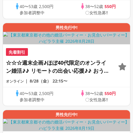
40〜53歳
2,500円
38〜52歳
550円
PARTY!!
参加者調整中
〇女性急募‼
男性先行中!
先着割引
☆☆☆週末企画♪ほぼ40代限定のオンライ
ン婚活♪♪ リモートの出会い応援♪♪ おう
ちで乾杯しませんか♪♪ ☆全国の方が対象
8/28（金）
22:15〜
オンライン
☆ 司会進行あり♪♪ THE 43s ONLINE
40〜53歳
2,500円
38〜52歳
550円
PARTY!!
参加者調整中
〇女性急募‼
男性先行中!