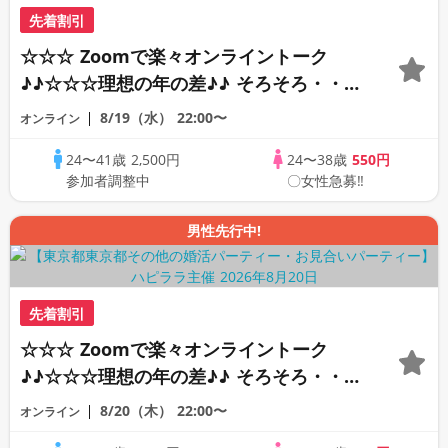
先着割引
☆☆☆ Zoomで楽々オンライントーク
♪♪☆☆☆理想の年の差♪♪ そろそろ・・・
素敵な恋人見つけたい♪ ♪☆カジュアルな
8/19（水）
22:00〜
オンライン
オンライン婚活☆全国の方が対象☆司会進
24〜41歳
2,500円
24〜38歳
550円
行あり♪♪
参加者調整中
〇女性急募‼
男性先行中!
先着割引
☆☆☆ Zoomで楽々オンライントーク
♪♪☆☆☆理想の年の差♪♪ そろそろ・・・
素敵な恋人見つけたい♪ ♪☆カジュアルな
8/20（木）
22:00〜
オンライン
オンライン婚活☆全国の方が対象☆司会進