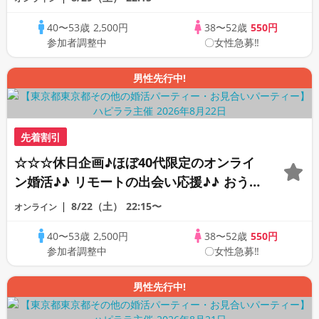
☆ 司会進行あり♪♪ THE 44s ONLINE
40〜53歳
2,500円
38〜52歳
550円
PARTY!!
参加者調整中
〇女性急募‼
男性先行中!
先着割引
☆☆☆休日企画♪ほぼ40代限定のオンライ
ン婚活♪♪ リモートの出会い応援♪♪ おう
ちで乾杯しませんか♪♪ ☆全国の方が対象
8/22（土）
22:15〜
オンライン
☆ 司会進行あり♪♪ THE 43s ONLINE
40〜53歳
2,500円
38〜52歳
550円
PARTY!!
参加者調整中
〇女性急募‼
男性先行中!