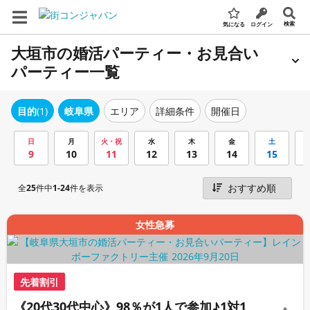
検索
気になる
ログイン
大垣市の婚活パーティー・お見合い
パーティー一覧
エリア
詳細条件
開催日
目的
(1)
岐阜県
日
月
火・祝
水
木
金
土
9
10
11
12
13
14
15
全
25
件中
1-24
件を表示
女性急募
先着割引
《20代30代中心》98％が1人で参加♪1対1