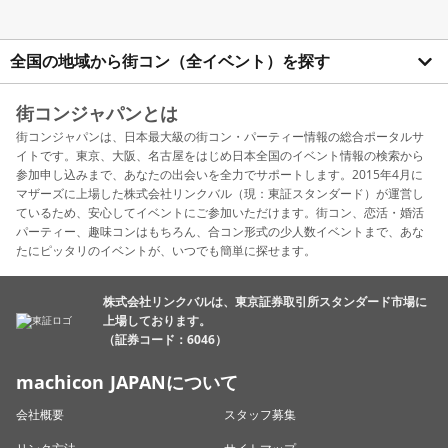
全国の地域から街コン（全イベント）を探す
街コンジャパンとは
街コンジャパンは、日本最大級の街コン・パーティー情報の総合ポータルサ
イトです。東京、大阪、名古屋をはじめ日本全国のイベント情報の検索から
参加申し込みまで、あなたの出会いを全力でサポートします。2015年4月に
マザーズに上場した株式会社リンクバル（現：東証スタンダード）が運営し
ているため、安心してイベントにご参加いただけます。街コン、恋活・婚活
パーティー、趣味コンはもちろん、合コン形式の少人数イベントまで、あな
たにピッタリのイベントが、いつでも簡単に探せます。
株式会社リンクバルは、東京証券取引所スタンダード市場に
上場しております。
（証券コード：6046）
machicon JAPANについて
会社概要
スタッフ募集