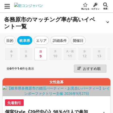
検索
気になる
ログイン
各務原市のマッチング率が高いイベ
ント一覧
エリア
詳細条件
開催日
目的
岐阜県
金
土
月
火・祝
水
木
日
7
8
10
11
12
13
9
全
6
件中
1-6
件を表示
女性急募
先着割引
個室Style《20代中心》98％が1人で参加