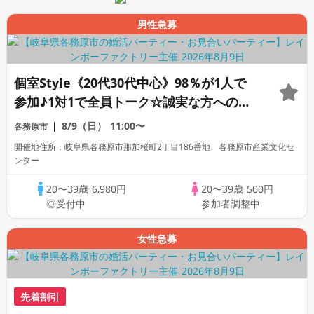
男性急募
個室Style《20代30代中心》98％が1人で
参加♪1対1で全員トーク☆誠実な方への婚
活パーティー
8/9（日）
11:00〜
各務原市
開催地住所：岐阜県各務原市那加桜町2丁目186番地 各務原市産業文化セ
ンター
20〜39歳
6,980円
20〜39歳
500円
◎受付中
参加者調整中
女性急募
先着割引