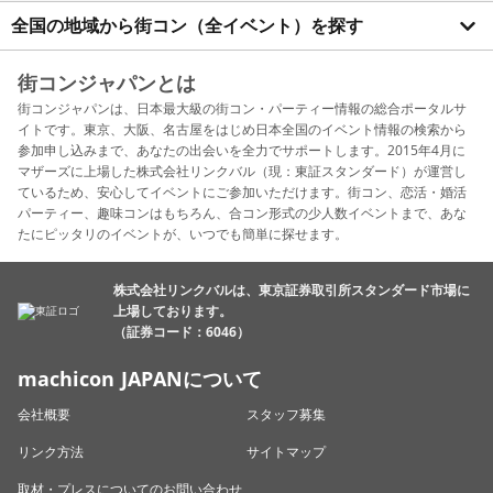
全国の地域から街コン（全イベント）を探す
街コンジャパンとは
街コンジャパンは、日本最大級の街コン・パーティー情報の総合ポータルサ
イトです。東京、大阪、名古屋をはじめ日本全国のイベント情報の検索から
参加申し込みまで、あなたの出会いを全力でサポートします。2015年4月に
マザーズに上場した株式会社リンクバル（現：東証スタンダード）が運営し
ているため、安心してイベントにご参加いただけます。街コン、恋活・婚活
パーティー、趣味コンはもちろん、合コン形式の少人数イベントまで、あな
たにピッタリのイベントが、いつでも簡単に探せます。
株式会社リンクバルは、東京証券取引所スタンダード市場に
上場しております。
（証券コード：6046）
machicon JAPANについて
会社概要
スタッフ募集
リンク方法
サイトマップ
取材・プレスについてのお問い合わせ