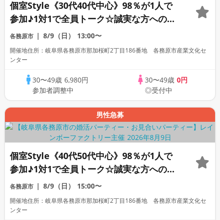
個室Style《30代40代中心》98％が1人で
参加♪1対1で全員トーク☆誠実な方への婚
活パーティー
8/9（日）
13:00〜
各務原市
開催地住所：岐阜県各務原市那加桜町2丁目186番地 各務原市産業文化セ
ンター
30〜49歳
6,980円
30〜49歳
0円
参加者調整中
◎受付中
男性急募
個室Style《40代50代中心》98％が1人で
参加♪1対1で全員トーク☆誠実な方への婚
活パーティー
8/9（日）
15:00〜
各務原市
開催地住所：岐阜県各務原市那加桜町2丁目186番地 各務原市産業文化セ
ンター