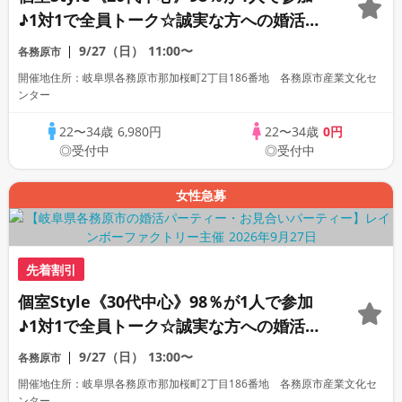
♪1対1で全員トーク☆誠実な方への婚活パ
ーティー
9/27（日）
11:00〜
各務原市
開催地住所：岐阜県各務原市那加桜町2丁目186番地 各務原市産業文化セ
ンター
22〜34歳
6,980円
22〜34歳
0円
◎受付中
◎受付中
女性急募
先着割引
個室Style《30代中心》98％が1人で参加
♪1対1で全員トーク☆誠実な方への婚活パ
ーティー
9/27（日）
13:00〜
各務原市
開催地住所：岐阜県各務原市那加桜町2丁目186番地 各務原市産業文化セ
ンター