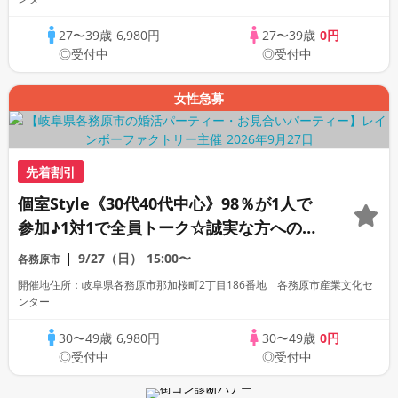
27〜39歳
6,980円
27〜39歳
0円
◎受付中
◎受付中
女性急募
先着割引
個室Style《30代40代中心》98％が1人で
参加♪1対1で全員トーク☆誠実な方への婚
活パーティー
9/27（日）
15:00〜
各務原市
開催地住所：岐阜県各務原市那加桜町2丁目186番地 各務原市産業文化セ
ンター
30〜49歳
6,980円
30〜49歳
0円
◎受付中
◎受付中