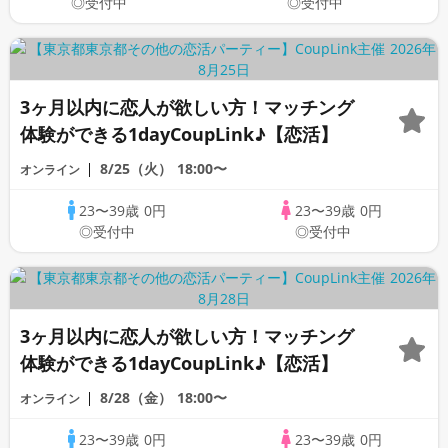
◎受付中
◎受付中
3ヶ月以内に恋人が欲しい方！マッチング
体験ができる1dayCoupLink♪【恋活】
8/25（火）
18:00〜
オンライン
23〜39歳
0円
23〜39歳
0円
◎受付中
◎受付中
3ヶ月以内に恋人が欲しい方！マッチング
体験ができる1dayCoupLink♪【恋活】
8/28（金）
18:00〜
オンライン
23〜39歳
0円
23〜39歳
0円