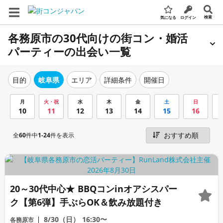
検索
気になる
ログイン
各務原市の30代向けの街コン・婚活
パーティーの出会い一覧
エリア
詳細条件
開催日
目的
岐阜県
月
火・祝
水
木
金
土
日
10
11
12
13
14
15
16
全
60
件中
1-24
件を表示
20～30代中心★ BBQコンinオアシスパー
ク【第6弾】手ぶらOK＆飲み放題付き
8/30（日）
16:30〜
各務原市