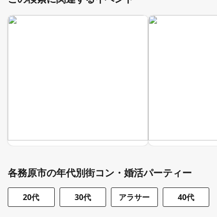
各務原市の年代別街コン・婚活パーティー
20代
30代
アラサー
40代