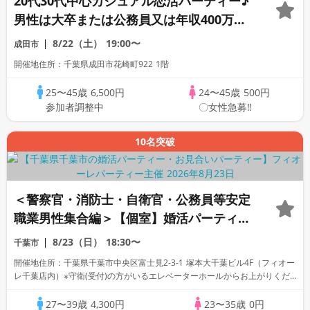
20代30代中心カジュアル恋活パーティー♪
男性は大卒または公務員又は年収400万以
上又は1名参加
8/22（土）
19:00〜
成田市
開催地住所：千葉県成田市花崎町922 1階
25〜45歳
6,500円
24〜45歳
500円
参加者調整中
〇女性急募‼
10名突破
＜警察官・消防士・自衛官・公務員等安定
職業男性集合編＞【個室】婚活パーティー
～真剣な出会い～
8/23（日）
18:30〜
千葉市
開催地住所：千葉県千葉市中央区富士見2-3-1 塚本大千葉ビル4F（フィオー
レ千葉店内）※守衛(受付)の方がいるエレベーターホールからお上がりくだ
さい。
27〜39歳
4,300円
23〜35歳
0円