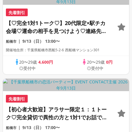
先着割引
【♡完全1対1トーク♡】20代限定×駅チカ
会場♡運命の相手を見つけよう♡連絡先交
換自由
9/13（日）
13:00〜
船橋市
開催地住所：千葉県船橋市西船5-2-6 西船橋マンション301
20〜29歳
4,600円
20〜29歳
0円
◎受付中
◎受付中
先着割引
【初心者大歓迎】アラサー限定１：１トー
ク♡完全貸切で異性の方と1対1でお話でき
ます♡連絡先交換自由♡
9/13（日）
17:00〜
船橋市