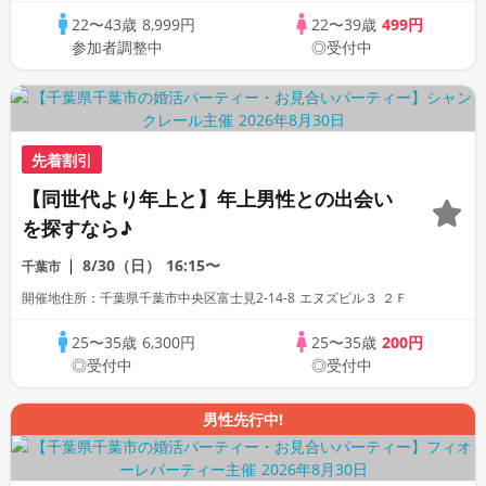
22〜43歳
8,999円
22〜39歳
499円
参加者調整中
◎受付中
先着割引
【同世代より年上と】年上男性との出会い
を探すなら♪
8/30（日）
16:15〜
千葉市
開催地住所：千葉県千葉市中央区富士見2-14-8 エヌズビル３ ２Ｆ
25〜35歳
6,300円
25〜35歳
200円
◎受付中
◎受付中
男性先行中!