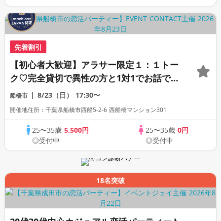
先着割引
【初心者大歓迎】アラサー限定１：１トー
ク♡完全貸切で異性の方と1対1でお話でき
ます♡連絡先交換自由♡
8/23（日）
17:30〜
船橋市
開催地住所：千葉県船橋市西船5-2-6 西船橋マンション301
25〜35歳
5,500円
25〜35歳
0円
◎受付中
◎受付中
18名突破