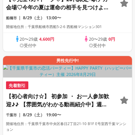
会場♡今年の夏は運命の相手を見つけよう
♡連絡先交換自由♡
8/29（土）
13:00〜
船橋市
開催地住所：千葉県船橋市西船5-2-6 西船橋マンション301
20〜29歳
4,600円
20〜29歳
0円
◎受付中
◎受付中
男性先行中!
先着割引
【初心者向け☆】 初参加 ・ お一人参加歓
迎♪♪ 【雰囲気がわかる動画紹介中】週末
プレミアム街コン
8/29（土）
19:00〜
千葉市
開催地住所：千葉県千葉市中央区春日2丁目21-10 B1F E号室西千葉マンシ
ョン