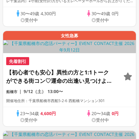
レ千葉店内）※守衛(受付)の方がいるエレベーターホールからお上がりくだ
さい。
30〜49歳
4,300円
30〜49歳
0円
◎受付中
◎受付中
女性急募
先着割引
【初心者でも安心】異性の方と1:1トーク
ができる街コン♡運命の出逢い見つけよう
♡《連絡先自由交換》
9/12（土）
13:00〜
船橋市
開催地住所：千葉県船橋市西船5-2-6 西船橋マンション301
23〜34歳
4,600円
20〜34歳
0円
◎受付中
◎受付中