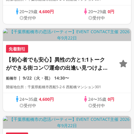
20〜29歳
4,600円
20〜29歳
0円
◎受付中
◎受付中
先着割引
【初心者でも安心】異性の方と1:1トーク
ができる街コン♡運命の出逢い見つけよう
♡《連絡先自由交換》
9/22（火・祝）
14:30〜
船橋市
開催地住所：千葉県船橋市西船5-2-6 西船橋マンション301
24〜35歳
4,600円
24〜35歳
0円
◎受付中
◎受付中