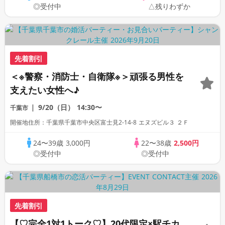
◎受付中
△残りわずか
先着割引
＜※警察・消防士・自衛隊※＞頑張る男性を
支えたい女性へ♪
9/20（日）
14:30〜
千葉市
開催地住所：千葉県千葉市中央区富士見2-14-8 エヌズビル３ ２Ｆ
24〜39歳
3,000円
22〜38歳
2,500円
◎受付中
◎受付中
先着割引
【♡完全1対1トーク♡】20代限定×駅チカ