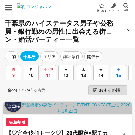
検索
気になる
ログイン
千葉県のハイステータス男子や公務
員・銀行勤めの男性に出会える街コ
ン・婚活パーティー一覧
エリア
詳細条件
開催日
目的
千葉県
日
月
火・祝
水
木
金
土
9
10
11
12
13
14
15
全
86
件中
1-24
件を表示
先着割引
【♡完全1対1トーク♡】20代限定×駅チカ