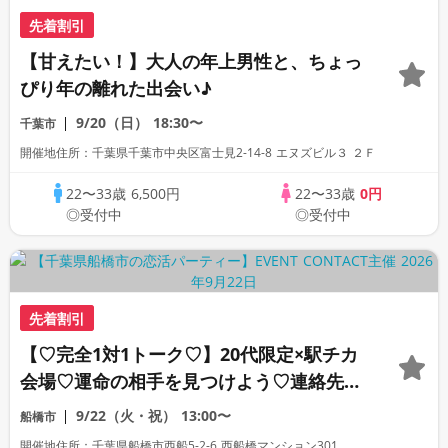
先着割引
【甘えたい！】大人の年上男性と、ちょっ
ぴり年の離れた出会い♪
9/20（日）
18:30〜
千葉市
開催地住所：千葉県千葉市中央区富士見2-14-8 エヌズビル３ ２Ｆ
22〜33歳
6,500円
22〜33歳
0円
◎受付中
◎受付中
先着割引
【♡完全1対1トーク♡】20代限定×駅チカ
会場♡運命の相手を見つけよう♡連絡先交
換自由
9/22（火・祝）
13:00〜
船橋市
開催地住所：千葉県船橋市西船5-2-6 西船橋マンション301