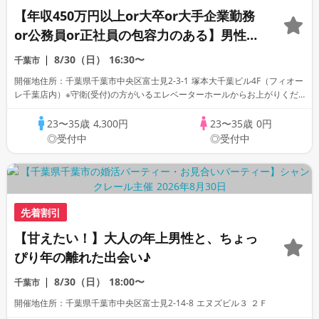
【年収450万円以上or大卒or大手企業勤務
or公務員or正社員の包容力のある】男性と
の出会い♪個室婚活パーティー～真剣な出
8/30（日）
16:30〜
千葉市
会い～
開催地住所：千葉県千葉市中央区富士見2-3-1 塚本大千葉ビル4F（フィオー
レ千葉店内）※守衛(受付)の方がいるエレベーターホールからお上がりくだ
さい。
23〜35歳
4,300円
23〜35歳
0円
◎受付中
◎受付中
先着割引
【甘えたい！】大人の年上男性と、ちょっ
ぴり年の離れた出会い♪
8/30（日）
18:00〜
千葉市
開催地住所：千葉県千葉市中央区富士見2-14-8 エヌズビル３ ２Ｆ