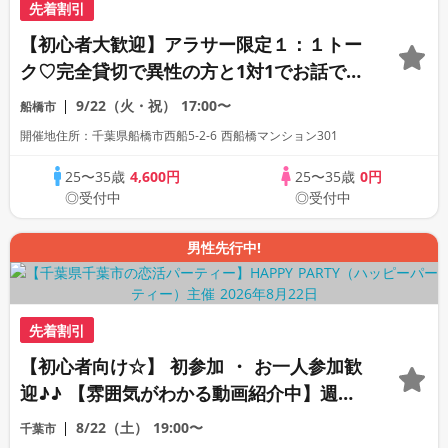
先着割引
【初心者大歓迎】アラサー限定１：１トー
ク♡完全貸切で異性の方と1対1でお話でき
ます♡連絡先交換自由♡
9/22（火・祝）
17:00〜
船橋市
開催地住所：千葉県船橋市西船5-2-6 西船橋マンション301
25〜35歳
4,600円
25〜35歳
0円
◎受付中
◎受付中
男性先行中!
先着割引
【初心者向け☆】 初参加 ・ お一人参加歓
迎♪♪ 【雰囲気がわかる動画紹介中】週末
プレミアム街コン
8/22（土）
19:00〜
千葉市