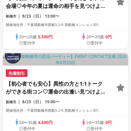
会場♡今年の夏は運命の相手を見つけよう
♡連絡先交換自由♡
8/23（日）
13:00〜
船橋市
開催地住所：千葉県船橋市西船5-2-6 西船橋マンション301
20〜29歳
5,500円
20〜29歳
0円
◎受付中
◎受付中
先着割引
【初心者でも安心】異性の方と1:1トーク
ができる街コン♡運命の出逢い見つけよう
♡《連絡先自由交換》
8/23（日）
15:00〜
船橋市
開催地住所：千葉県船橋市西船5-2-6 西船橋マンション301
24〜35歳
4,600円
24〜35歳
0円
◎受付中
◎受付中