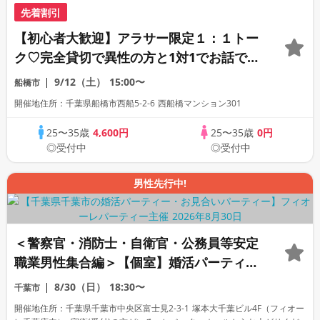
先着割引
【初心者大歓迎】アラサー限定１：１トー
ク♡完全貸切で異性の方と1対1でお話でき
ます♡連絡先交換自由♡
9/12（土）
15:00〜
船橋市
開催地住所：千葉県船橋市西船5-2-6 西船橋マンション301
25〜35歳
4,600円
25〜35歳
0円
◎受付中
◎受付中
男性先行中!
＜警察官・消防士・自衛官・公務員等安定
職業男性集合編＞【個室】婚活パーティー
～真剣な出会い～
8/30（日）
18:30〜
千葉市
開催地住所：千葉県千葉市中央区富士見2-3-1 塚本大千葉ビル4F（フィオー