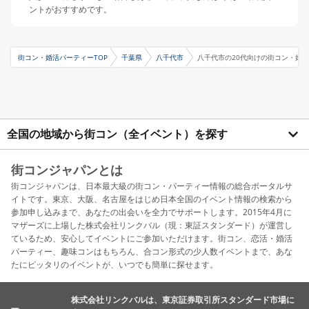
ントがおすすめです。
街コン・婚活パーティーTOP
千葉県
八千代市
八千代市の20代向けの街コン・婚
全国の地域から街コン（全イベント）を探す
街コンジャパンとは
街コンジャパンは、日本最大級の街コン・パーティー情報の総合ポータルサ
イトです。東京、大阪、名古屋をはじめ日本全国のイベント情報の検索から
参加申し込みまで、あなたの出会いを全力でサポートします。2015年4月に
マザーズに上場した株式会社リンクバル（現：東証スタンダード）が運営し
ているため、安心してイベントにご参加いただけます。街コン、恋活・婚活
パーティー、趣味コンはもちろん、合コン形式の少人数イベントまで、あな
たにピッタリのイベントが、いつでも簡単に探せます。
株式会社リンクバルは、東京証券取引所スタンダード市場に