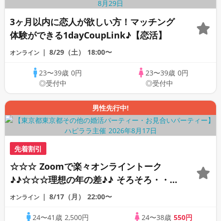
3ヶ月以内に恋人が欲しい方！マッチング
体験ができる1dayCoupLink♪【恋活】
8/29（土）
18:00〜
オンライン
23〜39歳
0円
23〜39歳
0円
◎受付中
◎受付中
男性先行中!
先着割引
☆☆☆ Zoomで楽々オンライントーク
♪♪☆☆☆理想の年の差♪♪ そろそろ・・・
素敵な恋人見つけたい♪ ♪☆カジュアルな
8/17（月）
22:00〜
オンライン
オンライン婚活☆全国の方が対象☆司会進
24〜41歳
2,500円
24〜38歳
550円
行あり♪♪