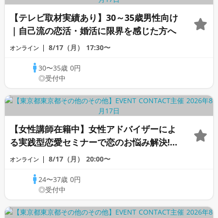
【テレビ取材実績あり】30～35歳男性向け
｜自己流の恋活・婚活に限界を感じた方へ
8/17（月）
17:30〜
オンライン
30〜35歳
0円
◎受付中
【女性講師在籍中】女性アドバイザーによ
る実践型恋愛セミナーで恋のお悩み解決!
《オンライン恋愛カウンセリング》
8/17（月）
20:00〜
オンライン
24〜37歳
0円
◎受付中