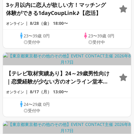
3ヶ月以内に恋人が欲しい方！マッチング
体験ができる1dayCoupLink♪【恋活】
8/28（金）
18:00〜
オンライン
23〜39歳
0円
23〜39歳
0円
◎受付中
◎受付中
【テレビ取材実績あり】24～29歳男性向け
｜恋愛経験が少ない方のオンライン堂本恋
愛個別診断
8/17（月）
13:00〜
オンライン
24〜29歳
0円
◎受付中