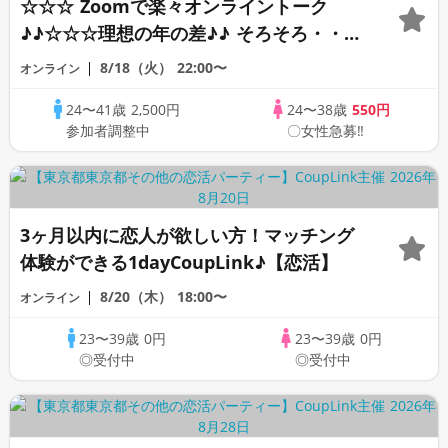
☆☆☆ Zoomで楽々オンライントーク
♪♪☆☆☆理想の年の差♪♪ そろそろ・・・
素敵な恋人見つけたい♪ ♪☆カジュアルな
8/18（火）
22:00〜
オンライン
オンライン婚活☆全国の方が対象☆司会進
24〜41歳
2,500円
24〜38歳
550円
行あり♪♪
参加者調整中
〇女性急募‼
3ヶ月以内に恋人が欲しい方！マッチング
体験ができる1dayCoupLink♪【恋活】
8/20（木）
18:00〜
オンライン
23〜39歳
0円
23〜39歳
0円
◎受付中
◎受付中