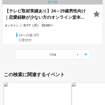
【テレビ取材実績あり】24～29歳男性向け
｜恋愛経験が少ない方のオンライン堂本恋
愛個別診断
8/17（月）
20:00〜
オンライン
24〜29歳
0円
◎受付中
1/54
この検索に関連するイベント