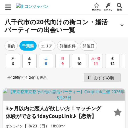
検索
気になる
ログイン
八千代市の20代向けの街コン・婚活
パーティーの出会い一覧
エリア
詳細条件
開催日
目的
千葉県
木
金
土
日
月
火・祝
水
6
7
8
9
10
11
12
全
1295
件中
1-24
件を表示
3ヶ月以内に恋人が欲しい方！マッチング
体験ができる1dayCoupLink♪【恋活】
8/23（日）
18:00〜
オンライン