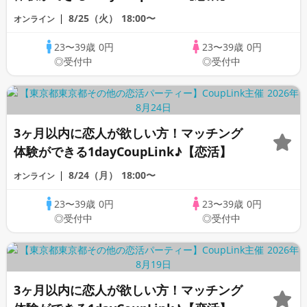
8/25（火）
18:00〜
オンライン
23〜39歳
0円
23〜39歳
0円
◎受付中
◎受付中
3ヶ月以内に恋人が欲しい方！マッチング
体験ができる1dayCoupLink♪【恋活】
8/24（月）
18:00〜
オンライン
23〜39歳
0円
23〜39歳
0円
◎受付中
◎受付中
3ヶ月以内に恋人が欲しい方！マッチング