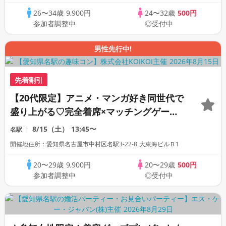
26〜34歳
9,900円
24〜32歳
500円
参加者調整中
◎受付中
男性先行中!
先着割引
【20代限定】アニメ・マンガ好き同世代で
盛り上がる♡完全着席×マッチングゲーム
付きアニメコン
8/15（土）
13:45〜
名駅
開催地住所：愛知県名古屋市中村区名駅3-22-8 大東海ビルＢ1
20〜29歳
9,900円
20〜29歳
500円
参加者調整中
◎受付中