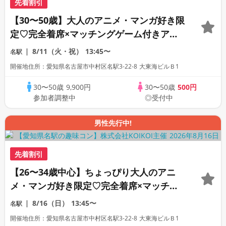
先着割引
【30〜50歳】大人のアニメ・マンガ好き限
定♡完全着席×マッチングゲーム付きアニ
メコン
8/11（火・祝）
13:45〜
名駅
開催地住所：愛知県名古屋市中村区名駅3-22-8 大東海ビルＢ1
30〜50歳
9,900円
30〜50歳
500円
参加者調整中
◎受付中
男性先行中!
先着割引
【26〜34歳中心】ちょっぴり大人のアニ
メ・マンガ好き限定♡完全着席×マッチン
グゲーム付きアニメコン
8/16（日）
13:45〜
名駅
開催地住所：愛知県名古屋市中村区名駅3-22-8 大東海ビルＢ1