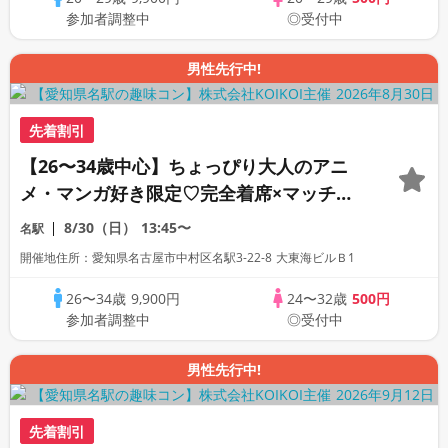
参加者調整中
◎受付中
男性先行中!
先着割引
【26〜34歳中心】ちょっぴり大人のアニ
メ・マンガ好き限定♡完全着席×マッチン
グゲーム付きアニメコン
8/30（日）
13:45〜
名駅
開催地住所：愛知県名古屋市中村区名駅3-22-8 大東海ビルＢ1
26〜34歳
9,900円
24〜32歳
500円
参加者調整中
◎受付中
男性先行中!
先着割引