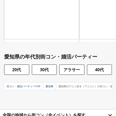
愛知県の年代別街コン・婚活パーティー
20代
30代
アラサー
40代
街コン・婚活パーティーTOP
愛知県
愛知県のアニメ好き（アニコン）の街コン・婚活
全国の地域から街コン（全イベント）を探す