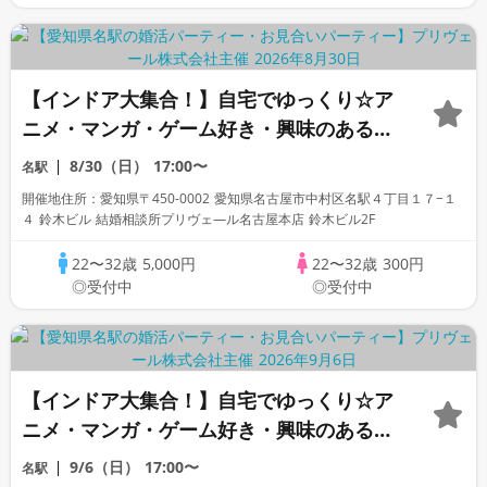
【インドア大集合！】自宅でゆっくり☆ア
ニメ・マンガ・ゲーム好き・興味のある方
限定！
8/30（日）
17:00〜
名駅
開催地住所：愛知県〒450-0002 愛知県名古屋市中村区名駅４丁目１７−１
４ 鈴木ビル 結婚相談所プリヴェ―ル名古屋本店 鈴木ビル2F
22〜32歳
5,000円
22〜32歳
300円
◎受付中
◎受付中
【インドア大集合！】自宅でゆっくり☆ア
ニメ・マンガ・ゲーム好き・興味のある方
限定！
9/6（日）
17:00〜
名駅