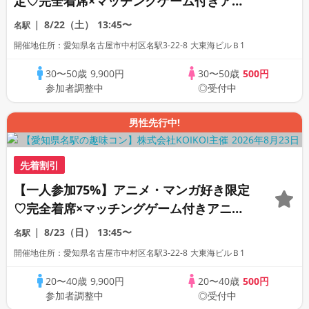
定♡完全着席×マッチングゲーム付きアニ
メコン
8/22（土）
13:45〜
名駅
開催地住所：愛知県名古屋市中村区名駅3-22-8 大東海ビルＢ1
30〜50歳
9,900円
30〜50歳
500円
参加者調整中
◎受付中
男性先行中!
先着割引
【一人参加75%】アニメ・マンガ好き限定
♡完全着席×マッチングゲーム付きアニメ
コン
8/23（日）
13:45〜
名駅
開催地住所：愛知県名古屋市中村区名駅3-22-8 大東海ビルＢ1
20〜40歳
9,900円
20〜40歳
500円
参加者調整中
◎受付中