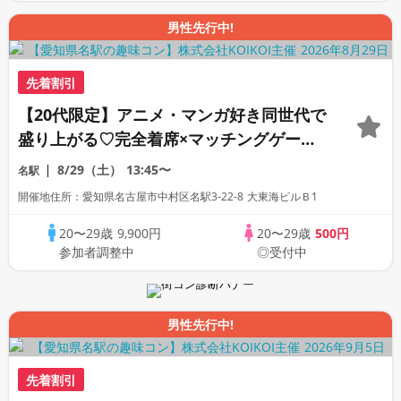
男性先行中!
先着割引
【20代限定】アニメ・マンガ好き同世代で
盛り上がる♡完全着席×マッチングゲーム
付きアニメコン
8/29（土）
13:45〜
名駅
開催地住所：愛知県名古屋市中村区名駅3-22-8 大東海ビルＢ1
20〜29歳
9,900円
20〜29歳
500円
参加者調整中
◎受付中
男性先行中!
先着割引