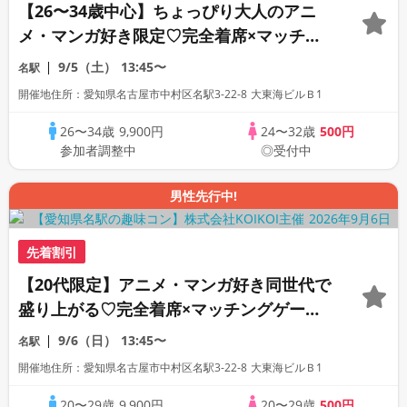
【26〜34歳中心】ちょっぴり大人のアニ
メ・マンガ好き限定♡完全着席×マッチン
グゲーム付きアニメコン
9/5（土）
13:45〜
名駅
開催地住所：愛知県名古屋市中村区名駅3-22-8 大東海ビルＢ1
26〜34歳
9,900円
24〜32歳
500円
参加者調整中
◎受付中
男性先行中!
先着割引
【20代限定】アニメ・マンガ好き同世代で
盛り上がる♡完全着席×マッチングゲーム
付きアニメコン
9/6（日）
13:45〜
名駅
開催地住所：愛知県名古屋市中村区名駅3-22-8 大東海ビルＢ1
20〜29歳
9,900円
20〜29歳
500円