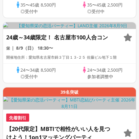
35〜45歳
8,500円
35〜45歳
2,500円
◎受付中
◎受付中
24歳～34歳限定！ 名古屋市100人合コン
8/9（日）
18:30〜
栄
開催地住所：愛知県名古屋市錦３丁目１３-２５ 佐藤ビル地下１階
24〜34歳
8,500円
24〜34歳
2,500円
◎受付中
参加者調整中
39名突破
先着割引
【20代限定】MBTIで相性がいい人を見つ
けよう！1on1マッチングパーティ