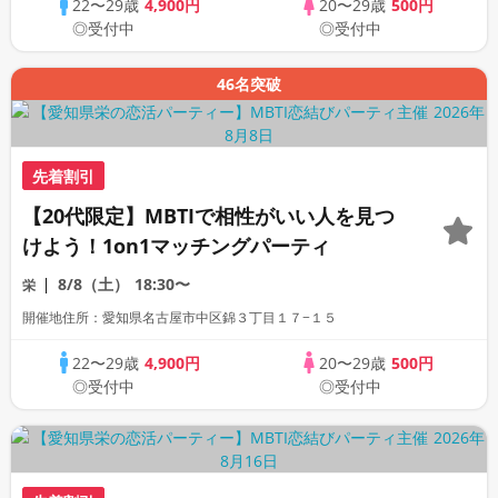
22〜29歳
4,900円
20〜29歳
500円
◎受付中
◎受付中
46名突破
先着割引
【20代限定】MBTIで相性がいい人を見つ
けよう！1on1マッチングパーティ
8/8（土）
18:30〜
栄
開催地住所：愛知県名古屋市中区錦３丁目１７−１５
22〜29歳
4,900円
20〜29歳
500円
◎受付中
◎受付中