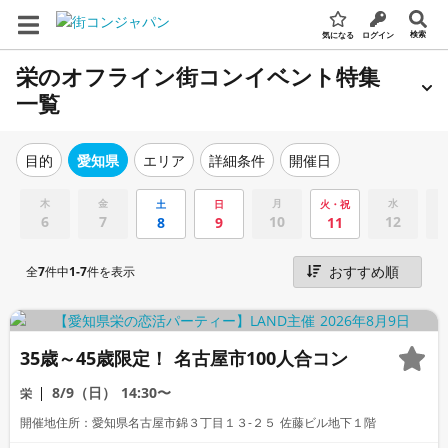
検索
気になる
ログイン
栄のオフライン街コンイベント特集
一覧
エリア
詳細条件
開催日
目的
愛知県
木
金
月
水
土
日
火・祝
6
7
10
12
8
9
11
全
7
件中
1-7
件を表示
35歳～45歳限定！ 名古屋市100人合コン
8/9（日）
14:30〜
栄
開催地住所：愛知県名古屋市錦３丁目１３-２５ 佐藤ビル地下１階