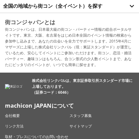
全国の地域から街コン（全イベント）を探す
街コンジャパンとは
街コンジャパンは、日本最大級の街コン・パーティー情報の総合ポータルサ
イトです。東京、大阪、名古屋をはじめ日本全国のイベント情報の検索から
参加申し込みまで、あなたの出会いを全力でサポートします。2015年4月に
マザーズに上場した株式会社リンクバル（現：東証スタンダード）が運営し
ているため、安心してイベントにご参加いただけます。街コン、恋活・婚活
パーティー、趣味コンはもちろん、合コン形式の少人数イベントまで、あな
たにピッタリのイベントが、いつでも簡単に探せます。
株式会社リンクバルは、東京証券取引所スタンダード市場に
上場しております。
（証券コード：6046）
machicon JAPANについて
会社概要
スタッフ募集
リンク方法
サイトマップ
取材・プレスについてのお問い合わせ