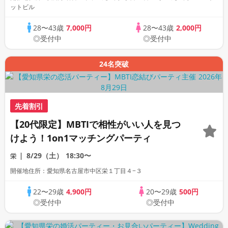
ットビル
28〜43歳
7,000円
28〜43歳
2,000円
◎受付中
◎受付中
24名突破
先着割引
【20代限定】MBTIで相性がいい人を見つ
けよう！1on1マッチングパーティ
8/29（土）
18:30〜
栄
開催地住所：愛知県名古屋市中区栄１丁目４−３
22〜29歳
4,900円
20〜29歳
500円
◎受付中
◎受付中