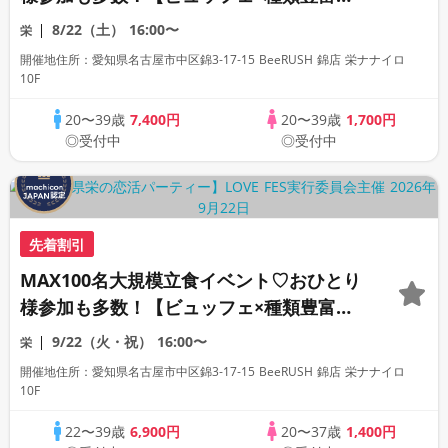
フリードリンク♪】【大人の広々ダイニン
8/22（土）
16:00〜
栄
グバー貸切】～LOVE FES NAGOYA～
開催地住所：愛知県名古屋市中区錦3‑17‑15 BeeRUSH 錦店 栄ナナイロ
10F
20〜39歳
7,400円
20〜39歳
1,700円
◎受付中
◎受付中
先着割引
MAX100名大規模立食イベント♡おひとり
様参加も多数！【ビュッフェ×種類豊富な
フリードリンク♪】【大人の広々ダイニン
9/22（火・祝）
16:00〜
栄
グバー貸切】～LOVE FES NAGOYA～
開催地住所：愛知県名古屋市中区錦3‑17‑15 BeeRUSH 錦店 栄ナナイロ
10F
22〜39歳
6,900円
20〜37歳
1,400円