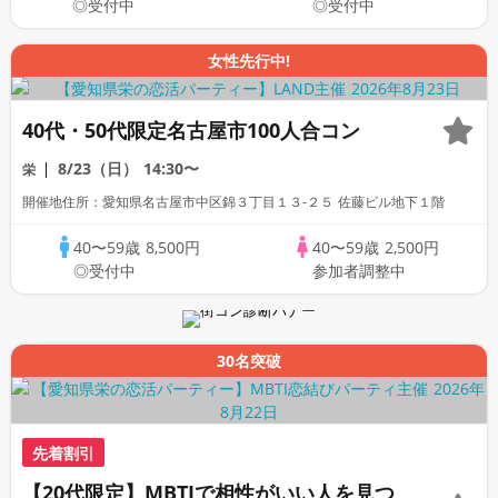
◎受付中
◎受付中
女性先行中!
40代・50代限定名古屋市100人合コン
8/23（日）
14:30〜
栄
開催地住所：愛知県名古屋市中区錦３丁目１３-２５ 佐藤ビル地下１階
40〜59歳
8,500円
40〜59歳
2,500円
◎受付中
参加者調整中
30名突破
先着割引
【20代限定】MBTIで相性がいい人を見つ