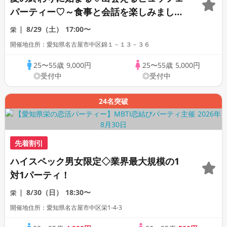
パーティー♡～食事と会話を楽しみましょ
う♪
8/29（土）
17:00〜
栄
開催地住所：愛知県名古屋市中区錦１－１３－３６
25〜55歳
9,000円
25〜55歳
5,000円
◎受付中
◎受付中
24名突破
先着割引
ハイスペック男女限定◇業界最大規模の1
対1パーティ！
8/30（日）
18:30〜
栄
開催地住所：愛知県名古屋市中区栄1-4-3