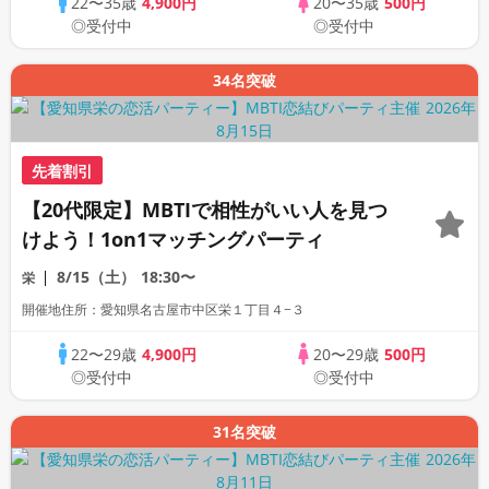
22〜35歳
4,900円
20〜35歳
500円
◎受付中
◎受付中
34名突破
先着割引
【20代限定】MBTIで相性がいい人を見つ
けよう！1on1マッチングパーティ
8/15（土）
18:30〜
栄
開催地住所：愛知県名古屋市中区栄１丁目４−３
22〜29歳
4,900円
20〜29歳
500円
◎受付中
◎受付中
31名突破