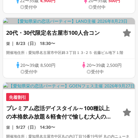
22〜35歳
4,900円
20〜35歳
500円
◎受付中
◎受付中
20代・30代限定名古屋市100人合コン
8/23（日）
18:30〜
栄
開催地住所：愛知県名古屋市中区錦３丁目１３-２５ 佐藤ビル地下１階
20〜39歳
8,500円
20〜39歳
2,500円
◎受付中
◎受付中
先着割引
プレミアム恋活デイスタイル～100種以上
の本格飲み放題＆軽食付で愉しむ大人の出
会い～＜定員30名＞
9/27（日）
14:30〜
栄
開催地住所：愛知県名古屋市中区丸の内3丁目16番19号9F 丸の内ニューネ