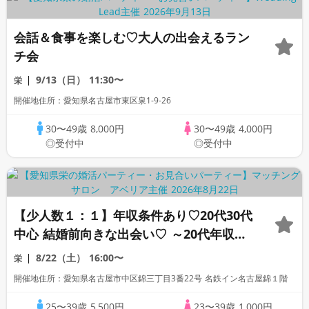
会話＆食事を楽しむ♡大人の出会えるラン
チ会
9/13（日）
11:30〜
栄
開催地住所：愛知県名古屋市東区泉1-9-26
30〜49歳
8,000円
30〜49歳
4,000円
◎受付中
◎受付中
【少人数１：１】年収条件あり♡20代30代
中心 結婚前向きな出会い♡ ～20代年収
450万円以上・30代年収500万円以上男性
8/22（土）
16:00〜
栄
～
開催地住所：愛知県名古屋市中区錦三丁目3番22号 名鉄イン名古屋錦１階
25〜39歳
5,500円
23〜39歳
1,000円