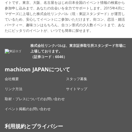
イトです。東京、大阪、名古屋をはじめ日本全国のイベント情報の検索から
参加申し込みまで、あなたの出会いを全力でサポートします。2015年4月に
マザーズに上場した株式会社リンクバル（現：東証スタンダード）が運営し
ているため、安心してイベントにご参加いただけます。街コン、恋活・婚活
パーティー、趣味コンはもちろん、合コン形式の少人数イベントまで、あな
たにピッタリのイベントが、いつでも簡単に探せます。
株式会社リンクバルは、東京証券取引所スタンダード市場に
上場しております。
（証券コード：6046）
machicon JAPANについて
会社概要
スタッフ募集
リンク方法
サイトマップ
取材・プレスについてのお問い合わせ
イベント掲載のお問い合わせ
利用規約とプライバシー