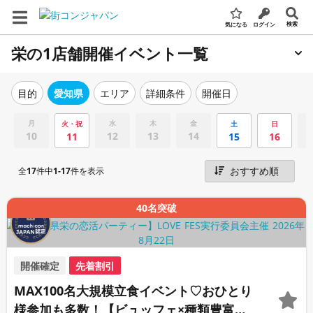
検索
気になる
ログイン
栄の1店舗開催イベント一覧
エリア
詳細条件
開催日
目的
愛知県
月
水
木
金
火・祝
土
日
10
12
13
14
11
15
16
全
17
件中
1-17
件を表示
40名突破
開催確定
先着割引
MAX100名大規模立食イベント♡おひとり
様参加も多数！【ビュッフェ×種類豊富な