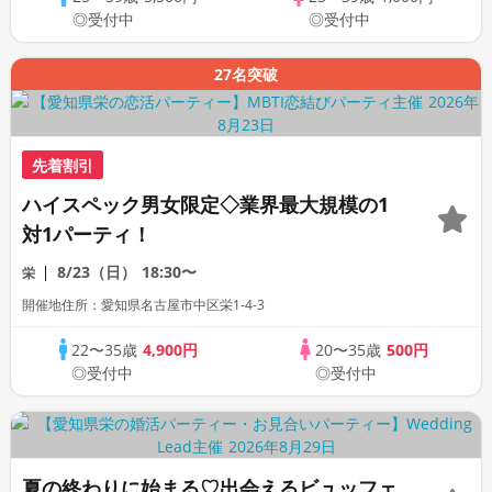
◎受付中
◎受付中
27名突破
先着割引
ハイスペック男女限定◇業界最大規模の1
対1パーティ！
8/23（日）
18:30〜
栄
開催地住所：愛知県名古屋市中区栄1-4-3
22〜35歳
4,900円
20〜35歳
500円
◎受付中
◎受付中
夏の終わりに始まる♡出会えるビュッフェ