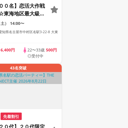
００名】恋活大作戦
☆東海地区最大級の
ティー【２０代＆ア
（土）
14:00〜
代中心】【１人参加
知県名古屋市中村区名駅3-22-8 大東
【駅近】
歳
6,400円
22〜33歳
500円
◎受付中
43名突破
先着割引
２０代】２０代限定