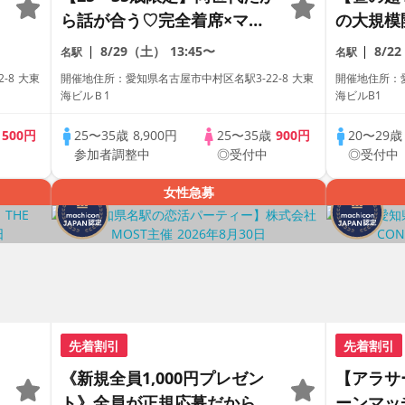
ら話が合う♡完全着席×マッ
の大規模
チングゲーム付きマッチング
距離が縮
8/29（土）
13:45〜
8/2
名駅
名駅
コン
合コン♡
-8 大東
開催地住所：愛知県名古屋市中村区名駅3-22-8 大東
開催地住所：愛
【駅近】
海ビルＢ1
海ビルB1
歳
500円
25〜35歳
8,900円
25〜35歳
900円
20〜29
参加者調整中
◎受付中
◎受付中
女性急募
先着割引
先着割引
《新規全員1,000円プレゼン
【アラサ
ト》全員が正規応募だから安
ーンマッ