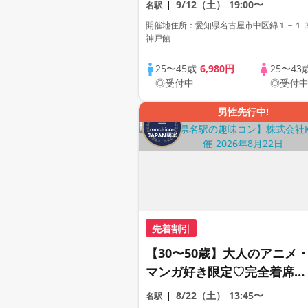
9/12（土）
19:00〜
名駅
ェス。
開催地住所：愛知県名古屋市中区錦１－１
神戸館
25〜45歳
6,980円
25〜43
◎受付中
◎受付
男性先行中!
先着割引
【30〜50歳】大人のアニメ
マンガ好き限定♡完全着席×
マッチングゲーム付きアニメ
8/22（土）
13:45〜
名駅