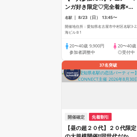
ンガ好き限定♡完全着席×マ
ッチングゲーム付きアニメコ
8/23（日）
13:45〜
名駅
ン
開催地住所：愛知県名古屋市中村区名駅3-22
海ビルＢ1
20〜40歳
9,900円
20〜40
参加者調整中
◎受付中
37名突破
開催確定
先着割引
【昼の超２０代】２０代限定
の大規模開催!!同世代だから