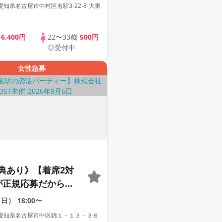
代中心】【１人参加
知県名古屋市中村区名駅3-22-8 大東
【駅近】
歳
6,400円
22〜33歳
500円
◎受付中
女性急募
典あり》【着席2対
が正規応募だから安
で出会いたい人だけ
（日）
18:00〜
サクラゼロ街コン。
愛知県名古屋市中区錦１－１３－３６