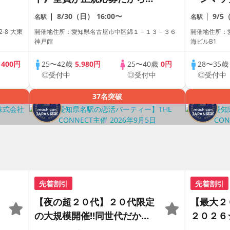
心。本気で出会いたい人だけ
ュ〜〜ッ
8/30（日）
16:00〜
9/5
名駅
名駅
が集まるサクラゼロ街コン。
定の恋活
-8 大東
開催地住所：愛知県名古屋市中区錦１－１３－３６
開催地住所：愛
【駅近】
神戸館
海ビルB1
歳
400円
25〜42歳
5,980円
25〜40歳
0円
28〜35
◎受付中
◎受付中
◎受付中
37名突破
先着割引
先着割引
【夜の超２０代】２０代限定
【最大２
の大規模開催!!同世代だから
２０２６
距離が縮まる２０代だけの大
恋活パー