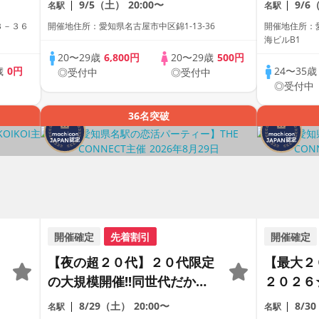
9/5（土）
20:00〜
9/6
名駅
名駅
合コン♡【１人参加も多数】
ラサー世
３－３６
開催地住所：愛知県名古屋市中区錦1-13-36
開催地住所：愛
【駅近】
も多数】
海ビルB1
20〜29歳
6,800円
20〜29歳
500円
歳
0円
24〜35
◎受付中
◎受付中
中
◎受付中
36名突破
開催確定
先着割引
開催確定
・
【夜の超２０代】２０代限定
【最大２
の大規模開催!!同世代だから
２０２６
距離が縮まる２０代だけの大
恋活パー
8/29（土）
20:00〜
8/3
名駅
名駅