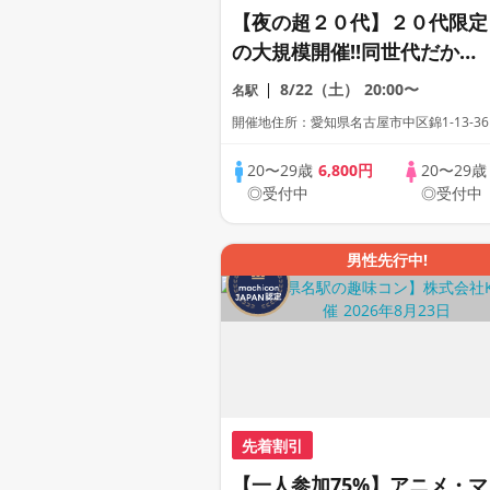
【夜の超２０代】２０代限定
の大規模開催!!同世代だから
距離が縮まる２０代だけの大
8/22（土）
20:00〜
名駅
合コン♡【１人参加も多数】
開催地住所：愛知県名古屋市中区錦1-13-36
【駅近】
20〜29歳
6,800円
20〜29
◎受付中
◎受付中
男性先行中!
先着割引
【一人参加75%】アニメ・マ