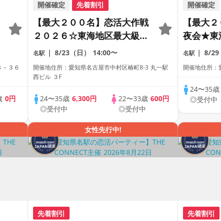
開催確定
先着割引
開催確定
【最大２００名】恋活大作戦
【最大２
２０２６☆東海地区最大級の
夜会★東
恋活パーティー【２０代＆ア
代＆アラ
8/23（日）
14:00〜
8/2
名駅
名駅
ラサー世代中心】【１人参加
ティー【
３－３６
開催地住所：愛知県名古屋市中村区椿町8-3 丸一駅
開催地住所：愛
も多数】【駅近】
【駅近】
西ビル ３F
24〜35
歳
0円
24〜35歳
6,300円
22〜33歳
600円
◎受付中
中
◎受付中
◎受付中
女性先行中!
先着割引
先着割引