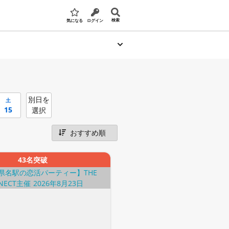
検索
気になる
ログイン
別日を
土
15
選択
43名突破