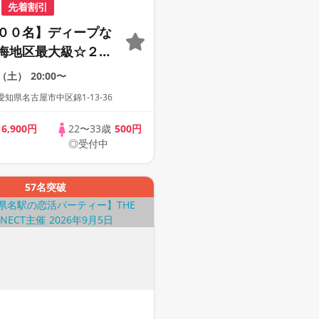
先着割引
００名】ディープな
海地区最大級☆２０
サー世代の恋活パー
9（土）
20:00〜
１人参加も多数】
知県名古屋市中区錦1-13-36
歳
6,900円
22〜33歳
500円
◎受付中
57名突破