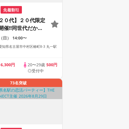
先着割引
２０代】２０代限定
開催!!同世代だから
まる２０代だけの大
3（日）
14:00〜
【１人参加も多数】
知県名古屋市中村区椿町8-3 丸一駅
歳
6,300円
20〜29歳
500円
◎受付中
73名突破