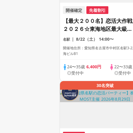
開催確定
先着割引
【最大２００名】恋活大作戦
２０２６☆東海地区最大級の
恋活パーティー【２０代＆ア
8/22（土）
14:00〜
名駅
ラサー世代中心】【１人参加
開催地住所：愛知県名古屋市中村区名駅3-22
も多数】【駅近】
海ビルB1
24〜35歳
6,400円
22〜33
◎受付中
◎受付中
30名突破