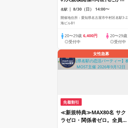
距離が縮まる２０代だけの大
8/30（日）
14:00〜
名駅
合コン♡【１人参加も多数】
開催地住所：愛知県名古屋市中村区名駅3-22
【駅近】
海ビルB1
20〜29歳
6,400円
20〜29
◎受付中
◎受付中
女性急募
先着割引
≪新規特典≫MAX80名 サク
ラゼロ・関係者ゼロ。全員が
正規応募のプレミアビッグフ