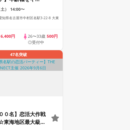
と絞ったアラサー限
（土）
14:00〜
【１人参加も多数】
知県名古屋市中村区名駅3-22-8 大東
歳
6,400円
26〜33歳
500円
◎受付中
47名突破
００名】恋活大作戦
☆東海地区最大級の
ティー【２０代＆ア