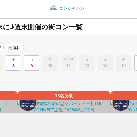
末に♪週末開催の街コン一覧
件
開催日
月
火・祝
水
木
金
土
日
10
11
12
13
14
8
9
75名突破