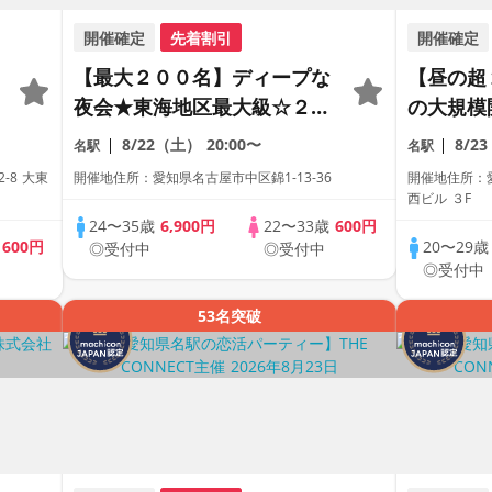
開催確定
先着割引
開催確定
【最大２００名】ディープな
【昼の超
夜会★東海地区最大級☆２０
の大規模
代＆アラサー世代の恋活パー
距離が縮
8/22（土）
20:00〜
8/2
名駅
名駅
ティー【１人参加も多数】
合コン♡
-8 大東
開催地住所：愛知県名古屋市中区錦1-13-36
開催地住所：愛
【駅近】
【駅近】
西ビル ３F
24〜35歳
6,900円
22〜33歳
600円
歳
600円
20〜29
◎受付中
◎受付中
◎受付中
53名突破