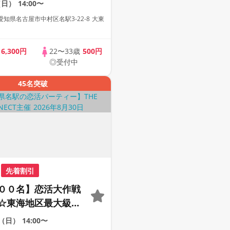
（日）
14:00〜
代中心】【１人参加
知県名古屋市中村区名駅3-22-8 大東
【駅近】
歳
6,300円
22〜33歳
500円
◎受付中
45名突破
先着割引
００名】恋活大作戦
☆東海地区最大級の
ティー【２０代＆ア
0（日）
14:00〜