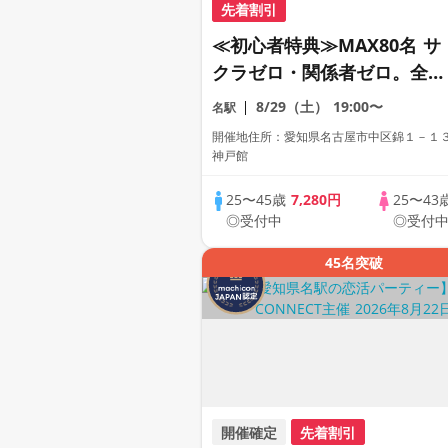
先着割引
≪初心者特典≫MAX80名 サ
クラゼロ・関係者ゼロ。全員
が正規応募のプレミアビッグ
8/29（土）
19:00〜
名駅
フェス。。
開催地住所：愛知県名古屋市中区錦１－１
神戸館
25〜45歳
7,280円
25〜43
◎受付中
◎受付
45名突破
開催確定
先着割引