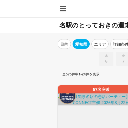
名駅のとっておきの週
目的
愛知県
エリア
詳細条
木
金
6
7
全
575
件中
1-24
件を表示
57名突破