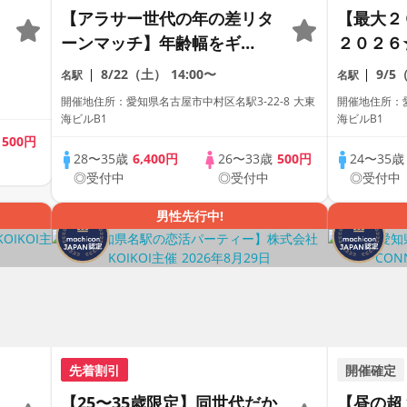
【アラサー世代の年の差リタ
【最大２
ーンマッチ】年齢幅をギ
２０２６
ュ〜〜ッと絞ったアラサー限
恋活パー
8/22（土）
14:00〜
9/5
名駅
名駅
定の恋活【１人参加も多数】
ラサー世
開催地住所：愛知県名古屋市中村区名駅3-22-8 大東
開催地住所：愛
【飲み放題付き】【駅近】
も多数】
海ビルB1
海ビルB1
歳
500円
28〜35歳
6,400円
26〜33歳
500円
24〜35
◎受付中
◎受付中
◎受付中
男性先行中!
先着割引
開催確定
【25〜35歳限定】同世代だか
【昼の超