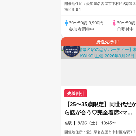
コン
開催地住所：愛知県名古屋市中村区名駅3-22
海ビルＢ1
30〜50歳
9,900円
30〜50
参加者調整中
◎受付中
男性先行中!
先着割引
【25〜35歳限定】同世代だ
ら話が合う♡完全着席×マッ
チングゲーム付きマッチング
9/26（土）
13:45〜
名駅
コン
開催地住所：愛知県名古屋市中村区名駅3-22