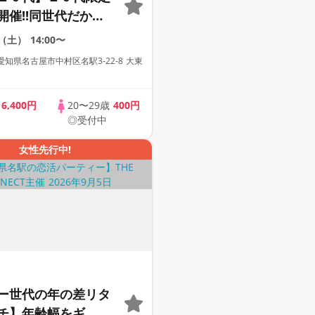
開催!!同世代だから
まる２０代だけの大
2（土）
14:00〜
【１人参加も多数】
知県名古屋市中村区名駅3-22-8 大東
歳
6,400円
20〜29歳
400円
◎受付中
女性先行中!
ー世代の年の差リタ
チ】年齢幅をギ