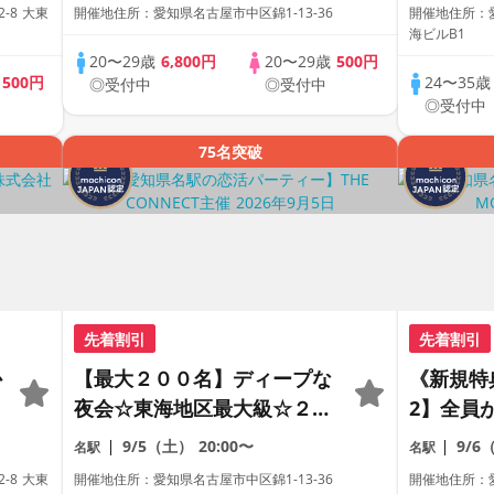
合コン♡【１人参加も多数】
ラサー世
-8 大東
開催地住所：愛知県名古屋市中区錦1-13-36
開催地住所：愛
【駅近】
も多数】
海ビルB1
20〜29歳
6,800円
20〜29歳
500円
歳
500円
24〜35
◎受付中
◎受付中
◎受付中
75名突破
先着割引
先着割引
か
【最大２００名】ディープな
《新規特
夜会☆東海地区最大級☆２０
2】全員
代＆アラサー世代の恋活パー
心。本気
9/5（土）
20:00〜
9/6
名駅
名駅
ティー【１人参加も多数】
が集まる
-8 大東
開催地住所：愛知県名古屋市中区錦1-13-36
開催地住所：