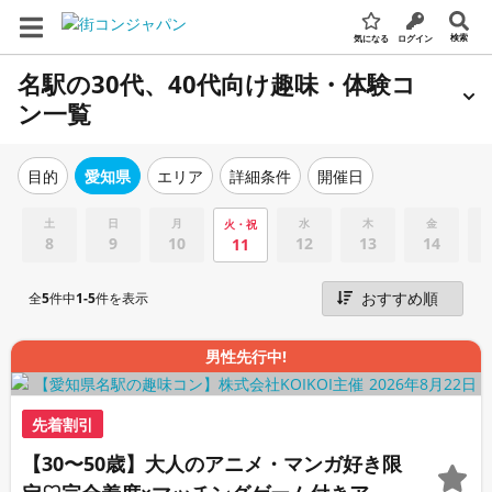
検索
気になる
ログイン
名駅の30代、40代向け趣味・体験コ
ン一覧
エリア
詳細条件
開催日
目的
愛知県
土
日
月
水
木
金
火・祝
8
9
10
12
13
14
11
全
5
件中
1-5
件を表示
男性先行中!
先着割引
【30〜50歳】大人のアニメ・マンガ好き限