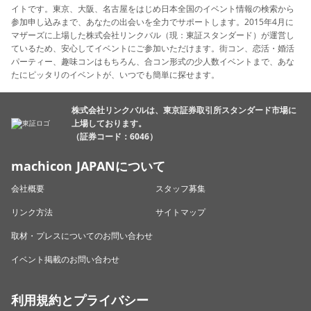
イトです。東京、大阪、名古屋をはじめ日本全国のイベント情報の検索から
参加申し込みまで、あなたの出会いを全力でサポートします。2015年4月に
マザーズに上場した株式会社リンクバル（現：東証スタンダード）が運営し
ているため、安心してイベントにご参加いただけます。街コン、恋活・婚活
パーティー、趣味コンはもちろん、合コン形式の少人数イベントまで、あな
たにピッタリのイベントが、いつでも簡単に探せます。
株式会社リンクバルは、東京証券取引所スタンダード市場に
上場しております。
（証券コード：6046）
machicon JAPANについて
会社概要
スタッフ募集
リンク方法
サイトマップ
取材・プレスについてのお問い合わせ
イベント掲載のお問い合わせ
利用規約とプライバシー