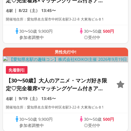
定♡完全着席×マッチングゲーム付きアニ
メコン
8/22（土）
13:45〜
名駅
開催地住所：愛知県名古屋市中村区名駅3-22-8 大東海ビルＢ1
30〜50歳
9,900円
30〜50歳
500円
参加者調整中
◎受付中
男性先行中!
先着割引
【30〜50歳】大人のアニメ・マンガ好き限
定♡完全着席×マッチングゲーム付きアニ
メコン
9/19（土）
13:45〜
名駅
開催地住所：愛知県名古屋市中村区名駅3-22-8 大東海ビルＢ1
30〜50歳
9,900円
30〜50歳
500円
参加者調整中
◎受付中