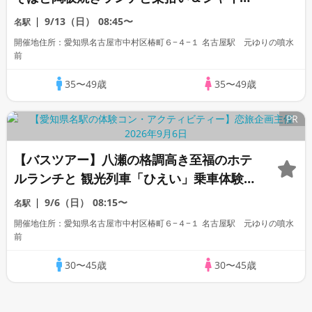
マスカット1房狩り＆銀の森
9/13（日）
08:45〜
名駅
開催地住所：愛知県名古屋市中村区椿町６−４−１ 名古屋駅 元ゆりの噴水
前
35〜49歳
35〜49歳
PR
【バスツアー】八瀬の格調高き至福のホテ
ルランチと 観光列車「ひえい」乗車体験
＆東山散策
9/6（日）
08:15〜
名駅
開催地住所：愛知県名古屋市中村区椿町６−４−１ 名古屋駅 元ゆりの噴水
前
30〜45歳
30〜45歳