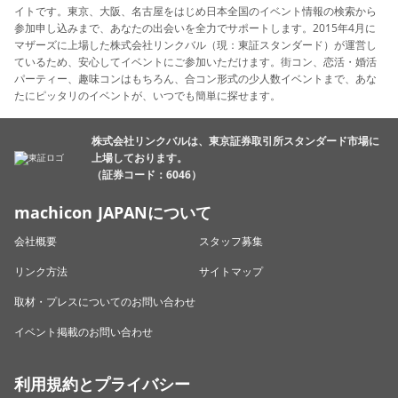
イトです。東京、大阪、名古屋をはじめ日本全国のイベント情報の検索から
参加申し込みまで、あなたの出会いを全力でサポートします。2015年4月に
マザーズに上場した株式会社リンクバル（現：東証スタンダード）が運営し
ているため、安心してイベントにご参加いただけます。街コン、恋活・婚活
パーティー、趣味コンはもちろん、合コン形式の少人数イベントまで、あな
たにピッタリのイベントが、いつでも簡単に探せます。
株式会社リンクバルは、東京証券取引所スタンダード市場に
上場しております。
（証券コード：6046）
machicon JAPANについて
会社概要
スタッフ募集
リンク方法
サイトマップ
取材・プレスについてのお問い合わせ
イベント掲載のお問い合わせ
利用規約とプライバシー