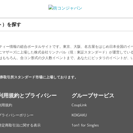
ト）を探す
ティー情報の総合ポータルサイトです。東京、大阪、名古屋をはじめ日本全国のイ
4月にマザーズに上場した株式会社リンクバル（現：東証スタンダード）が運営してい
はもちろん、合コン形式の少人数イベントまで、あなたにピッタリのイベントが、
券取引所スタンダード市場に上場しております。
利用規約とプライバシー
グループサービス
利用規約
CoupLink
プライバシーポリシー
KOIGAKU
特定商取引法に関する表示
1on1 for Singles