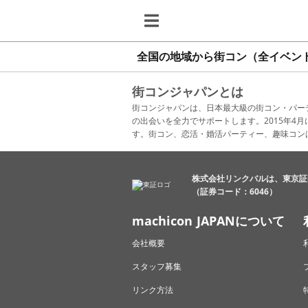
全国の地域から街コン（全イベン
街コンジャパンとは
街コンジャパンは、日本最大級の街コン・パー
の出会いを全力でサポートします。2015年
す。街コン、恋活・婚活パーティー、趣味コン
株式会社リンクバルは、東京証
（証券コード：6046）
machicon JAPANについて
会社概要
スタッフ募集
リンク方法