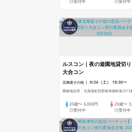
◎受付中
◎受付中
ルスコン｜夜の遊園地貸切り
大合コン
9/26（土）
18:30〜
北海道その他
開催地住所：北海道虻田郡留寿都村泉川13
20歳〜
6,000円
20歳〜
3
◎受付中
◎受付中