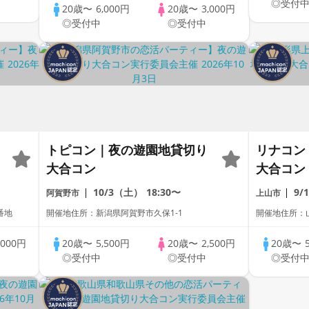
◎受付
20歳〜
6,000円
20歳〜
3,000円
◎受付中
◎受付中
トピコン｜夜の遊園地貸切り
リナコン
大合コン
大合コン
10/3（土）
18:30〜
9/
阿賀野市
上山市
番地
開催地住所：新潟県阿賀野市久保1-1
開催地住所：山
,000円
20歳〜
5,500円
20歳〜
2,500円
20歳〜
◎受付中
◎受付中
◎受付