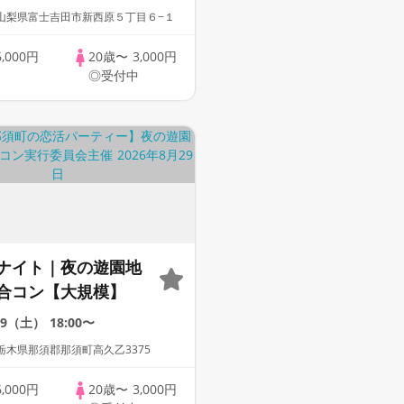
山梨県富士吉田市新西原５丁目６−１
6,000円
20歳〜
3,000円
中
◎受付中
ナイト｜夜の遊園地
合コン【大規模】
29（土）
18:00〜
栃木県那須郡那須町高久乙3375
6,000円
20歳〜
3,000円