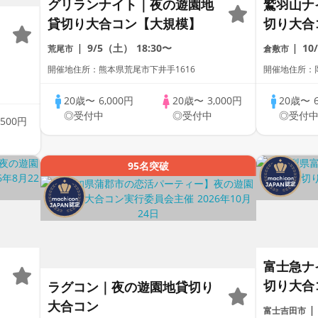
グリランナイト｜夜の遊園地
鷲羽山ナ
貸切り大合コン【大規模】
切り大合
9/5（土）
18:30〜
10
荒尾市
倉敷市
開催地住所：熊本県荒尾市下井手1616
開催地住所：
20歳〜
6,000円
20歳〜
3,000円
20歳〜
◎受付中
◎受付中
◎受付
,500円
95名突破
富士急ナ
切り大合
ラグコン｜夜の遊園地貸切り
大合コン
富士吉田市