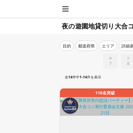
夜の遊園地貸切り大合
目的
都道府県
エリア
詳細
金
土
7
8
全
14
件中
1-14
件を表示
110名突破