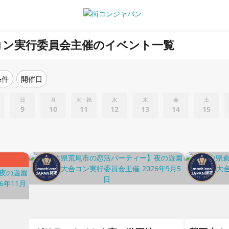
コン実行委員会主催のイベント一覧
条件
開催日
日
月
火・祝
水
木
金
土
9
10
11
12
13
14
15