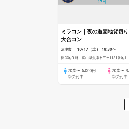
ミラコン｜夜の遊園地貸切り
大合コン
10/17（土）
18:30〜
魚津市
開催地住所：富山県魚津市三ケ1181番地1
20歳〜
6,000円
20歳〜
3
◎受付中
◎受付中