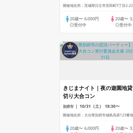
開催地住所：茨城県日立市宮田町5丁目2-22
20歳〜
6,000円
20歳〜
3
◎受付中
◎受付中
きじまナイト｜夜の遊園地貸
切り大合コン
10/31（土）
18:30〜
別府市
開催地住所：大分県別府市城島高原123番
20歳〜
6,000円
20歳〜
3