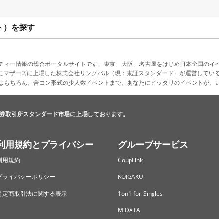
ト）を探す
ティー情報の総合ポータルサイトです。東京、大阪、名古屋をはじめ日本全国のイ
4月にマザーズに上場した株式会社リンクバル（現：東証スタンダード）が運営してい
はもちろん、合コン形式の少人数イベントまで、あなたにピッタリのイベントが、
券取引所スタンダード市場に上場しております。
利用規約とプライバシー
グループサービス
利用規約
CoupLink
プライバシーポリシー
KOIGAKU
特定商取引法に関する表示
1on1 for Singles
MiDATA