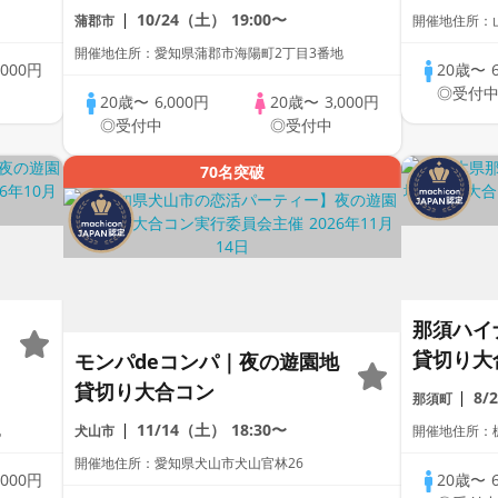
10/24（土）
19:00〜
蒲郡市
開催地住所：
開催地住所：愛知県蒲郡市海陽町2丁目3番地
,000円
20歳〜
◎受付
20歳〜
6,000円
20歳〜
3,000円
◎受付中
◎受付中
70名突破
那須ハイ
貸切り大
モンパdeコンパ｜夜の遊園地
貸切り大合コン
8/
那須町
11/14（土）
18:30〜
地
犬山市
開催地住所：
開催地住所：愛知県犬山市犬山官林26
,000円
20歳〜