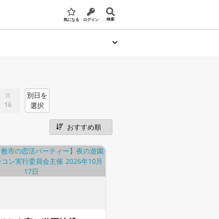
検索
気になる
ログイン
別日を
日
16
選択